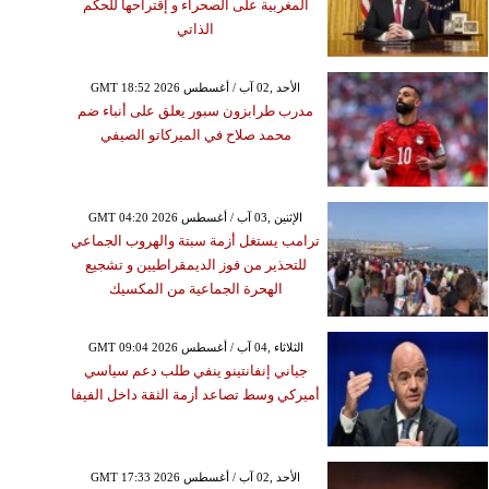
المغربية على الصحراء و إقتراحها للحكم
الذاتي
GMT 18:52 2026 الأحد ,02 آب / أغسطس
مدرب طرابزون سبور يعلق على أنباء ضم
محمد صلاح في الميركاتو الصيفي
GMT 04:20 2026 الإثنين ,03 آب / أغسطس
ترامب يستغل أزمة سبتة والهروب الجماعي
للتحذير من فوز الديمقراطيين و تشجيع
الهحرة الجماعية من المكسيك
GMT 09:04 2026 الثلاثاء ,04 آب / أغسطس
جياني إنفانتينو ينفي طلب دعم سياسي
أميركي وسط تصاعد أزمة الثقة داخل الفيفا
GMT 17:33 2026 الأحد ,02 آب / أغسطس