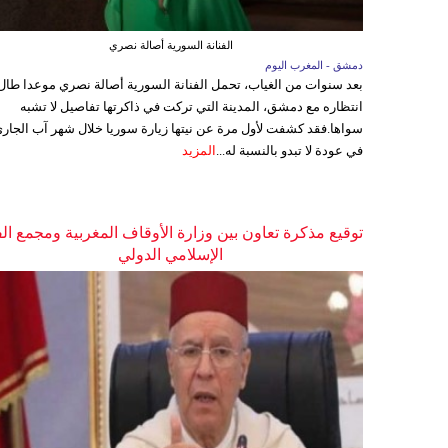
الفنانة السورية أصالة نصري
دمشق - المغرب اليوم
بعد سنوات من الغياب، تحمل الفنانة السورية أصالة نصري موعدا طال
انتظاره مع دمشق، المدينة التي تركت في ذاكرتها تفاصيل لا تشبه
سواها.فقد كشفت لأول مرة عن نيتها زيارة سوريا خلال شهر آب الجاري
في عودة لا تبدو بالنسبة له...
المزيد
توقيع مذكرة تعاون بين وزارة الأوقاف المغربية ومجمع ال
الإسلامي الدولي