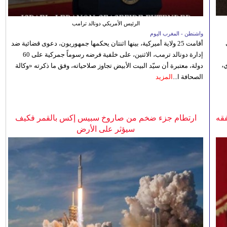
الرئيس الأمريكي دونالد ترامب
واشنطن - المغرب اليوم
أقامت 25 ولاية أميركية، بينها اثنتان يحكمها جمهوريون، دعوى قضائية ضد
إدارة دونالد ترمب، الاثنين، على خلفية فرضه رسوماً جمركية على 60
،
دولة، معتبرة أن سيّد البيت الأبيض تجاوز صلاحياته، وفق ما ذكرته «وكالة
الصحافة ا...
المزيد
فقه
ارتطام جزء ضخم من صاروخ سبيس إكس بالقمر فكيف
سيؤثر على الأرض