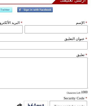
أرسل تعليقك
*
الإسم
*
البريد الألكتر
*
عنوان التعليق
*
تعليق
: Characters Left
Security Code
*