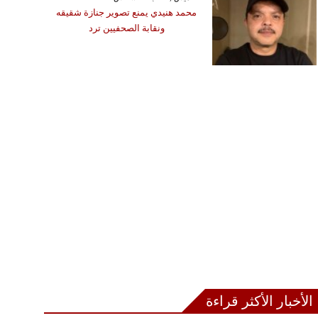
محمد هنيدي يمنع تصوير جنازة شقيقه
ونقابة الصحفيين ترد
الأخبار الأكثر قراءة
الخميس ,15 تموز / يوليو GMT 13:47
2021