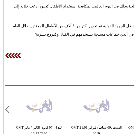
حة وذلك في اليوم العالمي لمكافحة استخدام الأطفال كجنود، دعت خلاله إلى
وأفادت المنظمة الأممية للطفولة "اليونيسف" التي أعدت التقرير بأنه بفضل الجهود الدولية تم تحرير أكثر من 5 آلاف من الأطفال المجندين خلال العام
ر GMT 20:46
السبت ,09 شباط / فبراير GMT 21:01
الثلاثاء ,07 كانون الثاني / يناير GMT
13:23 2020
2019