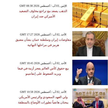
ئيس سعد الحريري يؤكد
GMT 08:38 2026 الإثنين ,03 آب / أغسطس
الذهب يصعد مع تراجع مخاوف التصعيد
ديم اعتذاره عن تشكيل
الأميركي ضد إيران
ومة بعدما أبلغه الرئيس
ل عون عدم القدرة على
التوافق
GMT 17:27 2026 الأحد ,02 آب / أغسطس
مفاوضات إيران وسلطنة عمان بشأن مضيق
هرمز في مراحلها النهائية
GMT 18:45 2026 الأحد ,02 آب / أغسطس
بيع حقوق كأس العالم يفجر أزمة في فيفا
ويزيد الضغوط على إنفانتينو
GMT 10:58 2026 الأحد ,02 آب / أغسطس
ولي العهد السعودي والرئيس الأمريكي
يبحثان هاتفياً تطورات الأوضاع بالمنطقة