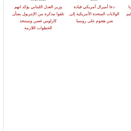
ا
دعا أميرال أمريكي قيادة
وزير العدل اللبناني يؤكد انهم
الر
يم
الولايات المتحدة الأمريكية إلى
تلقوا مذكرة من الإنتربول بشأن
تق
شن هجوم على روسيا.
كارلوس غصن وسنتخذ
الحك
الخطوات اللازمة
ميشا