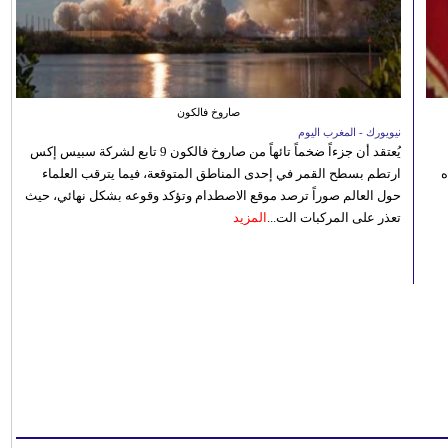
صاروخ فالكون
نيويورك - المغرب اليوم
يُعتقد أن جزءاً ضخماً تائهاً من صاروخ فالكون 9 تابع لشركة سبيس إكس
ه
ارتطم بسطح القمر في إحدى المناطق المتوقعة، فيما يترقب العلماء
حول العالم صوراً ترصد موقع الاصطدام وتؤكد وقوعه بشكل نهائي، حيث
تعذر على المركبات الت...
المزيد