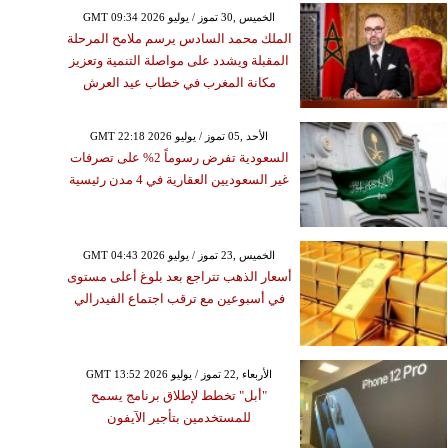
GMT 09:34 2026 الخميس ,30 تموز / يوليو
الملك محمد السادس يرسم ملامح المرحلة
المقبلة ويشدد على مواصلة التنمية وتعزيز
مكانة المغرب في خطاب عيد العرش
GMT 22:18 2026 الأحد ,05 تموز / يوليو
السعودية تفرض رسوماً 2% على تصرفات
غير السعوديين العقارية في 4 مدن رئيسية
GMT 04:43 2026 الخميس ,23 تموز / يوليو
أسعار الذهب تتراجع بعد بلوغ أعلى مستوى
في أسبوعين مع ترقب اجتماع الفيدرالي
GMT 13:52 2026 الأربعاء ,22 تموز / يوليو
"أبل" تخطط لإطلاق برنامج يسمح
للمستخدمين بتأجير الآيفون