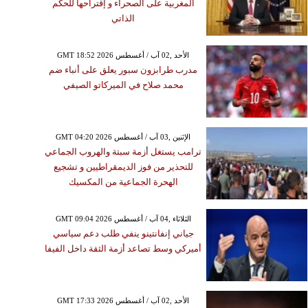
المغربية على الصحراء و إقتراحها للحكم
الذاتي
GMT 18:52 2026 الأحد ,02 آب / أغسطس
مدرب طرابزون سبور يعلق على أنباء ضم
محمد صلاح في الميركاتو الصيفي
GMT 04:20 2026 الإثنين ,03 آب / أغسطس
ترامب يستغل أزمة سبتة والهروب الجماعي
للتحذير من فوز الديمقراطيين و تشجيع
الهحرة الجماعية من المكسيك
GMT 09:04 2026 الثلاثاء ,04 آب / أغسطس
جياني إنفانتينو ينفي طلب دعم سياسي
أميركي وسط تصاعد أزمة الثقة داخل الفيفا
GMT 17:33 2026 الأحد ,02 آب / أغسطس