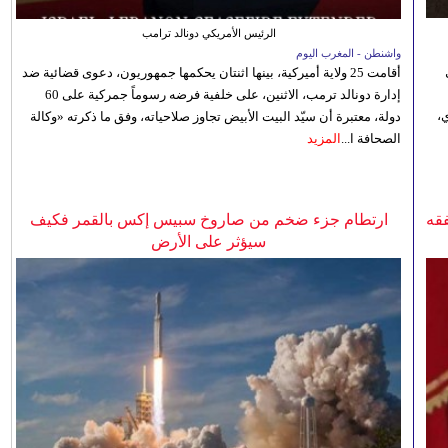
الرئيس الأمريكي دونالد ترامب
واشنطن - المغرب اليوم
أقامت 25 ولاية أميركية، بينها اثنتان يحكمها جمهوريون، دعوى قضائية ضد
إدارة دونالد ترمب، الاثنين، على خلفية فرضه رسوماً جمركية على 60
،
دولة، معتبرة أن سيّد البيت الأبيض تجاوز صلاحياته، وفق ما ذكرته «وكالة
الصحافة ا...
المزيد
فقه
ارتطام جزء ضخم من صاروخ سبيس إكس بالقمر فكيف
سيؤثر على الأرض