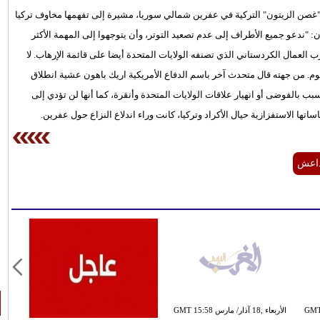
ة "غصن الزيتون" التركية في عفرين شمالي سوريا، مشيرة إلى تفهمها مخاوف تركيا
: "ندعو جميع الأطراف إلى عدم تصعيد التوتر، وأن يتوجهوا إلى المهمة الأكثر
العمال الكردستاني الذي تصنفه الولايات المتحدة أيضا على قائمة الإرهاب. لا
وم. من جهته قال متحدث آخر باسم الدفاع الأمريكية اريك باهون عشية انطلاق
بب بالفوضى أو انهيار علاقات الولايات المتحدة وأنقرة، كما أنها لن تؤدي إلى
ها الاستفزازية حيال الأكراد وتركيا، كانت وراء اندلاع النزاع حول عفرين.
اعش
 ,23 تشرين الثاني / نوفمبر GMT
الأربعاء ,18 آذار/ مارس GMT 15:58