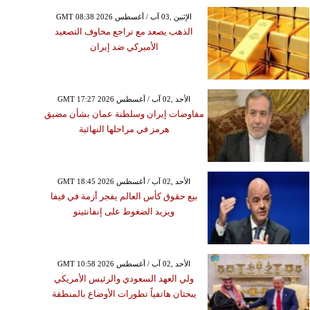
الجمعة ,24 آذار/ مارس GMT 14:30
GMT 08:38 2026 الإثنين ,03 آب / أغسطس
2023
الذهب يصعد مع تراجع مخاوف التصعيد
كا تنفذ ضربات جوية في
الأميركي ضد إيران
ا ردا على هجوم بطائرة
مسيرة
GMT 17:27 2026 الأحد ,02 آب / أغسطس
مفاوضات إيران وسلطنة عمان بشأن مضيق
هرمز في مراحلها النهائية
GMT 18:45 2026 الأحد ,02 آب / أغسطس
بيع حقوق كأس العالم يفجر أزمة في فيفا
ويزيد الضغوط على إنفانتينو
GMT 10:58 2026 الأحد ,02 آب / أغسطس
ولي العهد السعودي والرئيس الأمريكي
يبحثان هاتفياً تطورات الأوضاع بالمنطقة