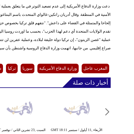
دعت وزارة الدفاع الأمريكية إلى عدم تصعيد التوتر في ما يتعلق بعملي
الأمنية في المنطقة. وقال أدريان رانكين-غالواي المتحدث باسم البنتاغون
إلحاحا والمتمثلة في القضاء على داعش". "نتفهم قلق تركيا بخصوص حزب 
تقدم الولايات المتحدة أي دعم لهذا الحزب"، بحسب ما اوردت روسيا الي
عملية "غصن الزيتون"، إن تركيا دولة حليفة لبلاده، وعملية عفرين لن تتس
صراع إقليمي. من جانبها، اتهمت وزارة الدفاع الروسية واشنطن بأن سياسات
المغرب عاجل
وزارة الدفاع الأمريكية
سوريا
تركيا
د
أخبار ذات صلة
الأربعاء ,11 أيلول / سبتمبر GMT 18:11
السبت