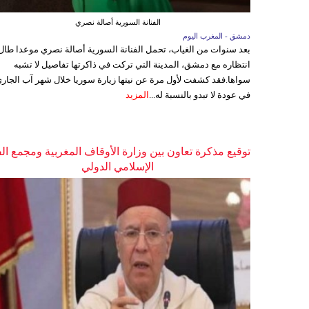
الفنانة السورية أصالة نصري
دمشق - المغرب اليوم
بعد سنوات من الغياب، تحمل الفنانة السورية أصالة نصري موعدا طال
انتظاره مع دمشق، المدينة التي تركت في ذاكرتها تفاصيل لا تشبه
سواها.فقد كشفت لأول مرة عن نيتها زيارة سوريا خلال شهر آب الجاري
في عودة لا تبدو بالنسبة له...
المزيد
توقيع مذكرة تعاون بين وزارة الأوقاف المغربية ومجمع ال
الإسلامي الدولي