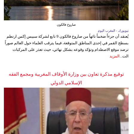
صاروخ فالكون
نيويورك - المغرب اليوم
يُعتقد أن جزءاً ضخماً تائهاً من صاروخ فالكون 9 تابع لشركة سبيس إكس ارتطم
بسطح القمر في إحدى المناطق المتوقعة، فيما يترقب العلماء حول العالم صوراً
ترصد موقع الاصطدام وتؤكد وقوعه بشكل نهائي، حيث تعذر على المركبات
الت...
المزيد
توقيع مذكرة تعاون بين وزارة الأوقاف المغربية ومجمع الفقه
الإسلامي الدولي