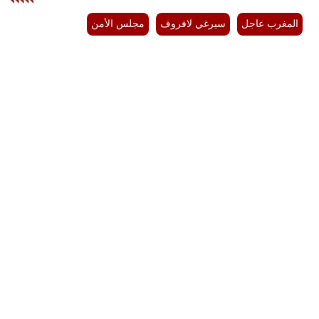
المغرب عاجل
سيرغي لافروف
مجلس الأمن
بيئة
مدوَّنات
أبراج
فيديو
سيارات