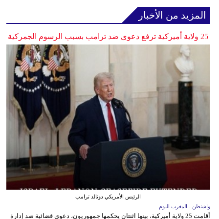
المزيد من الأخبار
25 ولاية أميركية ترفع دعوى ضد ترامب بسبب الرسوم الجمركية
الرئيس الأمريكي دونالد ترامب
واشنطن - المغرب اليوم
أقامت 25 ولاية أميركية، بينها اثنتان يحكمها جمهوريون، دعوى قضائية ضد إدارة