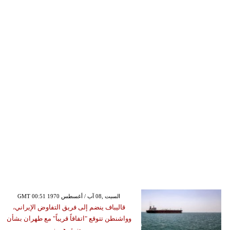
GMT 00:51 1970 السبت ,08 آب / أغسطس
قاليباف ينضم إلى فريق التفاوض الإيراني،
وواشنطن تتوقع "اتفاقاً قريباً" مع طهران بشأن
مضيق هرمز