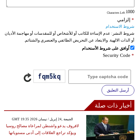
: Characters Left
*
إلزامي
شروط الاستخدام
شروط النشر:
عدم الإساءة للكاتب أو للأشخاص أو للمقدسات أو مهاجمة الأديان
أو الذات الالهية. والابتعاد عن التحريض الطائفي والعنصري والشتائم.
اُوافق على شروط الأستخدام
Security Code
*
أرسل التعليق
أخبار ذات صلة
GMT 19:35 2026 الجمعة ,24 إبريل / نيسان
لافروف يدعو واشنطن لمراعاة مصالح روسيا
ويؤكد تراجع العلاقات إلى أدنى مستوياتها