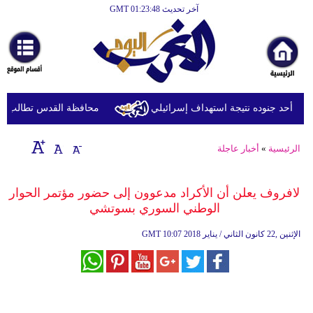
آخر تحديث GMT 01:23:48
الرئيسية
أخبارعاجلة
رياضة
ثقافة
ة أحد جنوده نتيجة استهداف إسرائيلي
محافظة القدس تطالب بتحرك 
إقتصاد
الرئيسية
»
أخبار عاجلة
فن
وموسيقى
لافروف يعلن أن الأكراد مدعوون إلى حضور مؤتمر الحوار
الوطني السوري بسوتشي
أزياء
10:07 2018 الإثنين ,22 كانون الثاني / يناير
GMT
صحة
وتغذية
سياحة