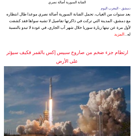
الفنانة السورية أصالة نصري
دمشق - المغرب اليوم
بعد سنوات من الغياب، تحمل الفنانة السورية أصالة نصري موعدا طال انتظاره
مع دمشق، المدينة التي تركت في ذاكرتها تفاصيل لا تشبه سواها.فقد كشفت
لأول مرة عن نيتها زيارة سوريا خلال شهر آب الجاري، في عودة لا تبدو بالنسبة
له...
المزيد
ارتطام جزء ضخم من صاروخ سبيس إكس بالقمر فكيف سيؤثر
على الأرض