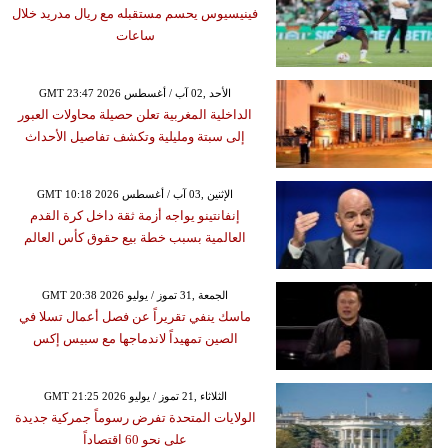
فينيسيوس يحسم مستقبله مع ريال مدريد خلال
ساعات
GMT 23:47 2026 الأحد ,02 آب / أغسطس
الداخلية المغربية تعلن حصيلة محاولات العبور
إلى سبتة ومليلية وتكشف تفاصيل الأحداث
GMT 10:18 2026 الإثنين ,03 آب / أغسطس
إنفانتينو يواجه أزمة ثقة داخل كرة القدم
العالمية بسبب خطة بيع حقوق كأس العالم
GMT 20:38 2026 الجمعة ,31 تموز / يوليو
ماسك ينفي تقريراً عن فصل أعمال تسلا في
الصين تمهيداً لاندماجها مع سبيس إكس
GMT 21:25 2026 الثلاثاء ,21 تموز / يوليو
الولايات المتحدة تفرض رسوماً جمركية جديدة
على نحو 60 اقتصاداً