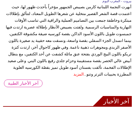
بيروت - المغرب اليوم
أبهرت النجمة اللبنانية كارمن بصيبص الجمهور مؤخراً بأحدث ظهور لها، حيث
اعتمدت قصة الشعر القصير متخلية عن شعرها الطويل المعتاد، لتتألق بإطلالات
مبتكرة وخاطفة جمعت بين التصاميم العملية والراقية التي تناسب الأوقات
النهارية والمناسبات الرسمية. ولفتت بصيبص الأنظار بإطلالة عصرية ارتدت فيها
جمبسوت طويل باللون الأسود الداكن بقصة كورسيه ضيقة مكشوفة الكتفين،
بينما انسدل الجزء السفلي بقصة واسعة، ونسقت معه حقيبة يد صغيرة باللون
الأصفر الزبدي ومجوهرات ذهبية ناعمة. وفي ظهور كاجوال آخر، ارتدت كنزة
تريكو باللون البيج الوردي بفتحة عنق مائلة كشفت عن أحد الكتفين، مع بنطال
أبيض عالي الخصر بقصة مستقيمة وحزام جلدي رفيع باللون البني. وعلى صعيد
الإطلالات الفخمة، تألقت بفستان أسود طويل تميز بقصّة الكورسيه العلوية
المطرزة بحبيبات الترتر وتنو...
المزيد
آخر الأخبار الطبية
آخر الأخبار