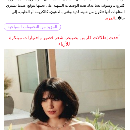
كثيرون، وسوف تساعدك هذه الوصفات الشهية على تجنبها.نتوقع عندما نشتري
المثلجات أنها تتكون من خليط لذيذ وغني بالدهون، كالكريمة أو الحليب، إلى
جا�...
المزيد
المزيد من التحقيقات السياحية
أحدث إطلالات كارمن بصيبص شعر قصير واختيارات مبتكرة
للأزياء