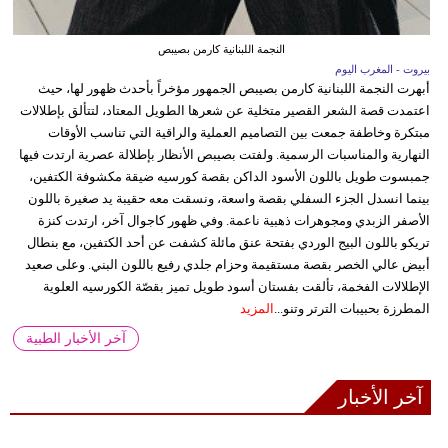
النجمة اللبنانية كارمن بصيبص
بيروت - المغرب اليوم
أبهرت النجمة اللبنانية كارمن بصيبص الجمهور مؤخراً بأحدث ظهور لها، حيث
اعتمدت قصة الشعر القصير متخلية عن شعرها الطويل المعتاد، لتتألق بإطلالات
مبتكرة وخاطفة جمعت بين التصاميم العملية والراقية التي تناسب الأوقات
النهارية والمناسبات الرسمية. ولفتت بصيبص الأنظار بإطلالة عصرية ارتدت فيها
جمبسوت طويل باللون الأسود الداكن بقصة كورسيه ضيقة مكشوفة الكتفين،
بينما انسدل الجزء السفلي بقصة واسعة، ونسقت معه حقيبة يد صغيرة باللون
الأصفر الزبدي ومجوهرات ذهبية ناعمة. وفي ظهور كاجوال آخر، ارتدت كنزة
تريكو باللون البيج الوردي بفتحة عنق مائلة كشفت عن أحد الكتفين، مع بنطال
أبيض عالي الخصر بقصة مستقيمة وحزام جلدي رفيع باللون البني. وعلى صعيد
الإطلالات الفخمة، تألقت بفستان أسود طويل تميز بقصّة الكورسيه العلوية
المطرزة بحبيبات الترتر وتنو...
المزيد
آخر الأخبار الطبية
آخر الأخبار