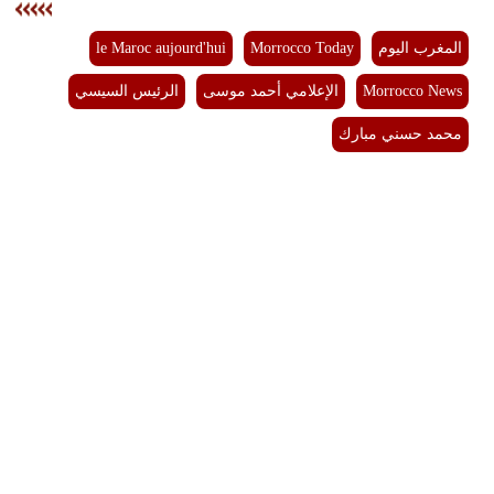
بيئة
المغرب اليوم
Morrocco Today
le Maroc aujourd'hui
Morrocco News
الإعلامي أحمد موسى
الرئيس السيسي
مدوَّنات
محمد حسني مبارك
أبراج
فيديو
سيارات