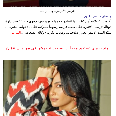
الرئيس الأمريكي دونالد ترامب
واشنطن - المغرب اليوم
أقامت 25 ولاية أميركية، بينها اثنتان يحكمها جمهوريون، دعوى قضائية ضد إدارة
دونالد ترمب، الاثنين، على خلفية فرضه رسوماً جمركية على 60 دولة، معتبرة أن
سيّد البيت الأبيض تجاوز صلاحياته، وفق ما ذكرته «وكالة الصحافة ا...
المزيد
هند صبري تستعيد محطات صنعت نجوميتها في مهرجان عمّان