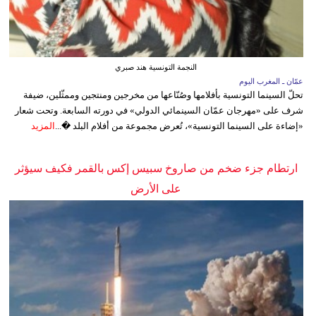
النجمة التونسية هند صبري
عمّان ـ المغرب اليوم
تحلّ السينما التونسية بأفلامها وصُنّاعها من مخرجين ومنتجين وممثّلين، ضيفة
شرف على «مهرجان عمّان السينمائي الدولي» في دورته السابعة. وتحت شعار
«إضاءة على السينما التونسية»، تُعرض مجموعة من أفلام البلد �...
المزيد
ارتطام جزء ضخم من صاروخ سبيس إكس بالقمر فكيف سيؤثر
على الأرض