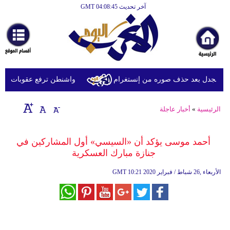
آخر تحديث GMT 04:08:45
الرئيسية
أخبارعاجلة
رياضة
ثقافة
الجدل بعد حذف صوره من إنستغرام
واشنطن ترفع عقوبات عن شرك
إقتصاد
الرئيسية
»
أخبار عاجلة
فن
وموسيقى
أحمد موسى يؤكد أن «السيسي» أول المشاركين في
جنازة مبارك العسكرية
أزياء
10:21 2020 الأربعاء ,26 شباط / فبراير
GMT
صحة
وتغذية
سياحة