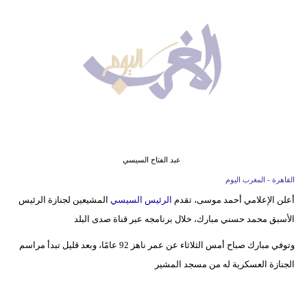
وسفر
ديكور
أخبار
البرلمان
المغربي
إعلام
عبد الفتاح السيسي
تعليم
القاهرة - المغرب اليوم
أعلن الإعلامي أحمد موسى، تقدم
الرئيس السيسي
المشيعين لجنازة الرئيس
مرأة
الأسبق محمد حسني مبارك، خلال برنامجه عبر قناة صدى البلد
أزياء
وتوفي مبارك صباح أمس الثلاثاء عن عمر ناهز 92 عامًا، وبعد قليل تبدأ مراسم
إسلامية
الجنازة العسكرية له من مسجد المشير
علوم
وتكنولوجيا