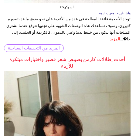
الشوكولاتة
واشنطن - المغرب اليوم
توجد الأطعمة فائقة المعالجة في عدد من الأغذية على نحو يفوق ما قد يتصوره
كثيرون، وسوف تساعدك هذه الوصفات الشهية على تجنبها.نتوقع عندما نشتري
المثلجات أنها تتكون من خليط لذيذ وغني بالدهون، كالكريمة أو الحليب، إلى
جا�...
المزيد
المزيد من التحقيقات السياحية
أحدث إطلالات كارمن بصيبص شعر قصير واختيارات مبتكرة
للأزياء