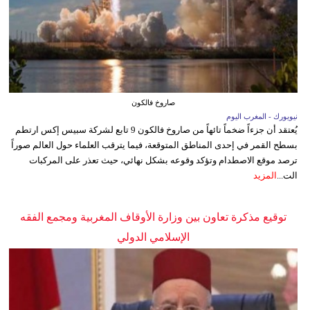
صاروخ فالكون
نيويورك - المغرب اليوم
يُعتقد أن جزءاً ضخماً تائهاً من صاروخ فالكون 9 تابع لشركة سبيس إكس ارتطم
بسطح القمر في إحدى المناطق المتوقعة، فيما يترقب العلماء حول العالم صوراً
ترصد موقع الاصطدام وتؤكد وقوعه بشكل نهائي، حيث تعذر على المركبات
الت...
المزيد
توقيع مذكرة تعاون بين وزارة الأوقاف المغربية ومجمع الفقه
الإسلامي الدولي