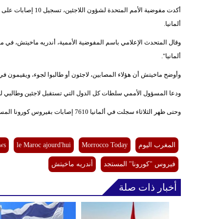
أكدت مفوضية الأمم المتحدة لشؤون اللاجئين، تسجيل 10 إصابات على الأقل ب
ألمانيا.
ألمانيا".
وأوضح ماخيتش أن هؤلاء المصابين، لاجئون أو طالبوا لجوء، ويقيمون في
ودعا المسؤول الأممي سلطات كل الدول التي تستقبل لاجئين وطالبي ل
وحتى ظهر الثلاثاء سجلت في ألمانيا 7610 إصابات بفيروس كورونا المستجد، بينهم 17 وفاة، في أقل نسبة للمتوفين بالدول التي تعتبر بؤرة للتفشي.
المغرب اليوم
Morrocco Today
le Maroc ajourd'hui
ws
فيروس "كورونا" المستجد
أندريه ماخيتش
أخبار ذات صلة