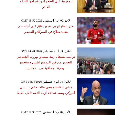
المغربية على الصحراء و إقتراحها للحكم
الذاتي
GMT 18:52 2026 الأحد ,02 آب / أغسطس
مدرب طرابزون سبور يعلق على أنباء ضم
محمد صلاح في الميركاتو الصيفي
GMT 04:20 2026 الإثنين ,03 آب / أغسطس
ترامب يستغل أزمة سبتة والهروب الجماعي
للتحذير من فوز الديمقراطيين و تشجيع
الهحرة الجماعية من المكسيك
GMT 09:04 2026 الثلاثاء ,04 آب / أغسطس
جياني إنفانتينو ينفي طلب دعم سياسي
أميركي وسط تصاعد أزمة الثقة داخل الفيفا
GMT 17:33 2026 الأحد ,02 آب / أغسطس