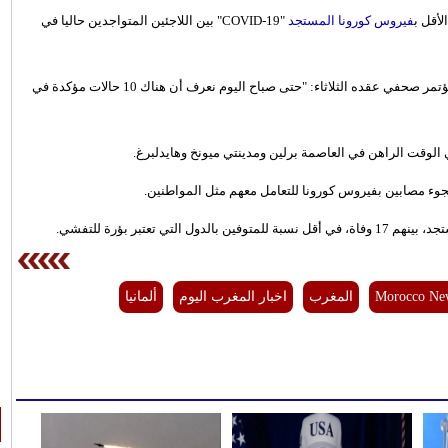
فيروس كورونا المستجد
"COVID-19" بين اللاجئين المتواجدين حاليا في
وقال المتحدث الإعلامي باسم المفوضية الأممية، أندريه ماخيتش، في مؤتمر صحفي عقده الثلاثاء: "حتى صباح اليوم نعرف أن هناك 10 حالات مؤكدة في
 الوقت الراهن في العاصمة برلين ومدينتي ميونخ وهايدلبرغ.
جوء مصابين بفيروس كورونا للتعامل معهم مثل المواطنين.
Morocco Ne
المغرب
اخبار المغرب اليوم
ألمانيا