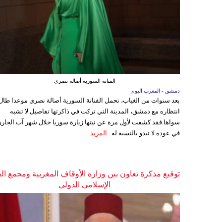
الفنانة السورية أصالة نصري
دمشق - المغرب اليوم
بعد سنوات من الغياب، تحمل الفنانة السورية أصالة نصري موعدا طال
انتظاره مع دمشق، المدينة التي تركت في ذاكرتها تفاصيل لا تشبه
سواها.فقد كشفت لأول مرة عن نيتها زيارة سوريا خلال شهر آب الجاري
في عودة لا تبدو بالنسبة له...
المزيد
توقيع مذكرة تعاون بين وزارة الأوقاف المغربية ومجمع ال
الإسلامي الدولي