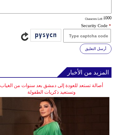
: Characters Left
Security Code
*
أرسل التعليق
المزيد من الأخبار
أصالة تستعد للعودة إلى دمشق بعد سنوات من الغياب
وتستعيد ذكريات الطفولة