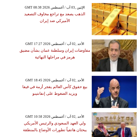
GMT 08:38 2026 الإثنين ,03 آب / أغسطس
الذهب يصعد مع تراجع مخاوف التصعيد
الأميركي ضد إيران
الخميس ,06 آب / أغسطس GMT 20:39
2026
GMT 17:27 2026 الأحد ,02 آب / أغسطس
مفاوضات إيران وسلطنة عمان بشأن مضيق
فاع إصابات اقتحام مخيم
هرمز في مراحلها النهائية
قلنديا إلى 16 وسط عرقلة
احتلال الإسرائيلي لعمل
طواقم الإسعاف
GMT 18:45 2026 الأحد ,02 آب / أغسطس
بيع حقوق كأس العالم يفجر أزمة في فيفا
ويزيد الضغوط على إنفانتينو
GMT 10:58 2026 الأحد ,02 آب / أغسطس
ولي العهد السعودي والرئيس الأمريكي
يبحثان هاتفياً تطورات الأوضاع بالمنطقة