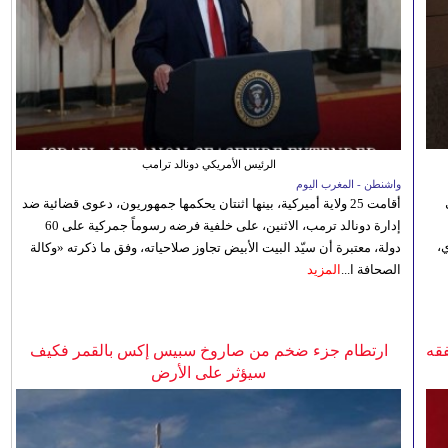
الرئيس الأمريكي دونالد ترامب
واشنطن - المغرب اليوم
أقامت 25 ولاية أميركية، بينها اثنتان يحكمها جمهوريون، دعوى قضائية ضد
إدارة دونالد ترمب، الاثنين، على خلفية فرضه رسوماً جمركية على 60
،
دولة، معتبرة أن سيّد البيت الأبيض تجاوز صلاحياته، وفق ما ذكرته «وكالة
الصحافة ا...
المزيد
فقه
ارتطام جزء ضخم من صاروخ سبيس إكس بالقمر فكيف
سيؤثر على الأرض