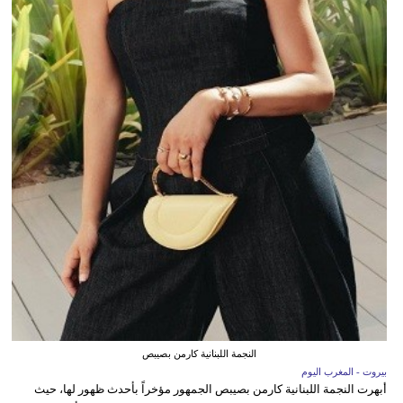
النجمة اللبنانية كارمن بصيبص
بيروت - المغرب اليوم
أبهرت النجمة اللبنانية كارمن بصيبص الجمهور مؤخراً بأحدث ظهور لها، حيث