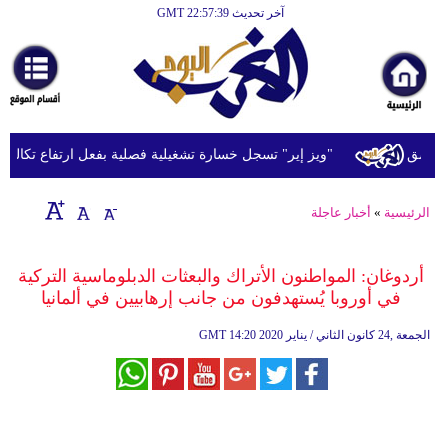
آخر تحديث GMT 22:57:39
الرئيسية
أخبارعاجلة
رياضة
ثقافة
"ويز إير" تسجل خسارة تشغيلية فصلية بفعل ارتفاع تكاليف ال
إقتصاد
الرئيسية
»
أخبار عاجلة
فن
وموسيقى
أردوغان: المواطنون الأتراك والبعثات الدبلوماسية التركية
في أوروبا يُستهدفون من جانب إرهابيين في ألمانيا
أزياء
14:20 2020 الجمعة ,24 كانون الثاني / يناير
GMT
صحة
وتغذية
سياحة