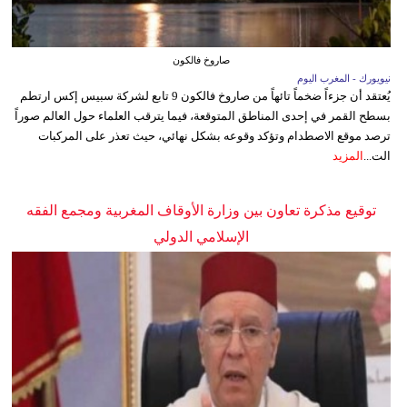
صاروخ فالكون
نيويورك - المغرب اليوم
يُعتقد أن جزءاً ضخماً تائهاً من صاروخ فالكون 9 تابع لشركة سبيس إكس ارتطم
بسطح القمر في إحدى المناطق المتوقعة، فيما يترقب العلماء حول العالم صوراً
ترصد موقع الاصطدام وتؤكد وقوعه بشكل نهائي، حيث تعذر على المركبات
الت...
المزيد
توقيع مذكرة تعاون بين وزارة الأوقاف المغربية ومجمع الفقه
الإسلامي الدولي