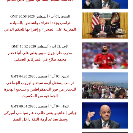
GMT 20:58 2026 السبت ,01 آب / أغسطس
ترامب يجدد اعتراف واشنطن بالسيادة
المغربية على الصحراء و إقتراحها للحكم الذاتي
GMT 18:52 2026 الأحد ,02 آب / أغسطس
مدرب طرابزون سبور يعلق على أنباء ضم
محمد صلاح في الميركاتو الصيفي
GMT 04:20 2026 الإثنين ,03 آب / أغسطس
ترامب يستغل أزمة سبتة والهروب الجماعي
للتحذير من فوز الديمقراطيين و تشجيع الهحرة
الجماعية من المكسيك
GMT 09:04 2026 الثلاثاء ,04 آب / أغسطس
جياني إنفانتينو ينفي طلب دعم سياسي أميركي
وسط تصاعد أزمة الثقة داخل الفيفا