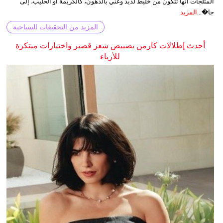
المثلجات أنها تتكون من خليط لذيذ وغني بالدهون، كالكريمة أو الحليب، إلى
جا�...
المزيد
المزيد من التحقيقات السياحية
أحدث إطلالات كارمن بصيبص شعر قصير واختيارات مبتكرة
للأزياء