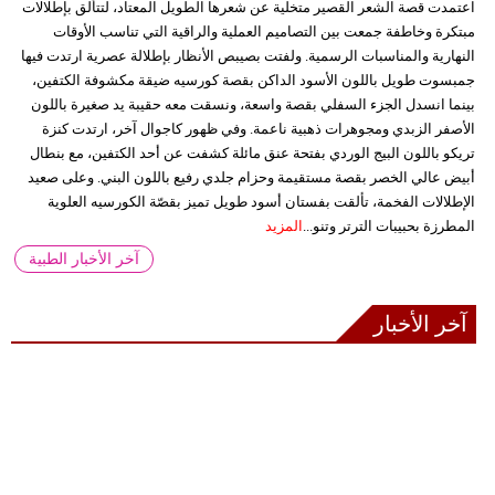
اعتمدت قصة الشعر القصير متخلية عن شعرها الطويل المعتاد، لتتألق بإطلالات
مبتكرة وخاطفة جمعت بين التصاميم العملية والراقية التي تناسب الأوقات
النهارية والمناسبات الرسمية. ولفتت بصيبص الأنظار بإطلالة عصرية ارتدت فيها
جمبسوت طويل باللون الأسود الداكن بقصة كورسيه ضيقة مكشوفة الكتفين،
بينما انسدل الجزء السفلي بقصة واسعة، ونسقت معه حقيبة يد صغيرة باللون
الأصفر الزبدي ومجوهرات ذهبية ناعمة. وفي ظهور كاجوال آخر، ارتدت كنزة
تريكو باللون البيج الوردي بفتحة عنق مائلة كشفت عن أحد الكتفين، مع بنطال
أبيض عالي الخصر بقصة مستقيمة وحزام جلدي رفيع باللون البني. وعلى صعيد
الإطلالات الفخمة، تألقت بفستان أسود طويل تميز بقصّة الكورسيه العلوية
المطرزة بحبيبات الترتر وتنو...
المزيد
آخر الأخبار الطبية
آخر الأخبار