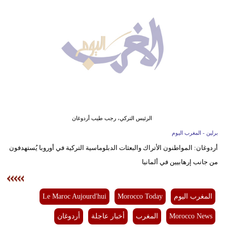
وسفر
ديكور
أخبار
البرلمان
المغربي
إعلام
الرئيس التركي، رجب طيب أردوغان
تعليم
برلين - المغرب اليوم
أردوغان: المواطنون الأتراك والبعثات الدبلوماسية التركية في أوروبا يُستهدفون
مرأة
من جانب إرهابيين في ألمانيا
أزياء
إسلامية
المغرب اليوم
Morocco Today
Le Maroc Aujourd'hui
علوم
Morocco News
المغرب
أخبار عاجلة
أردوغان
وتكنولوجيا