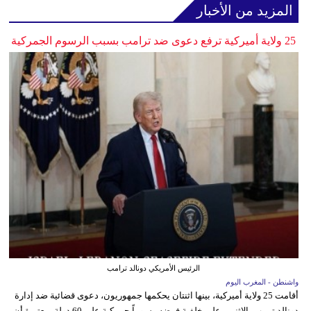
المزيد من الأخبار
25 ولاية أميركية ترفع دعوى ضد ترامب بسبب الرسوم الجمركية
الرئيس الأمريكي دونالد ترامب
واشنطن - المغرب اليوم
أقامت 25 ولاية أميركية، بينها اثنتان يحكمها جمهوريون، دعوى قضائية ضد إدارة
دونالد ترمب، الاثنين، على خلفية فرضه رسوماً جمركية على 60 دولة، معتبرة أن