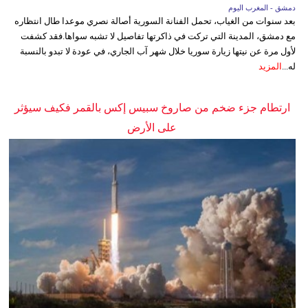
دمشق - المغرب اليوم
بعد سنوات من الغياب، تحمل الفنانة السورية أصالة نصري موعدا طال انتظاره
مع دمشق، المدينة التي تركت في ذاكرتها تفاصيل لا تشبه سواها.فقد كشفت
لأول مرة عن نيتها زيارة سوريا خلال شهر آب الجاري، في عودة لا تبدو بالنسبة
له...
المزيد
ارتطام جزء ضخم من صاروخ سبيس إكس بالقمر فكيف سيؤثر
على الأرض