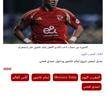
وسفر
ديكور
أخبار
البرلمان
المغربي
الصورة من حساب لاعب النادي الأهلي إمام عاشور على إنستغرام
إعلام
أتلانتا ـ المغرب اليوم
تعليم
تبديل لمصر خروج إمام عاشور ودخول حمدي فتحي
مرأة
المغرب اليوم
Morrocco Today
إمام عاشور
كأس العالم
أزياء
حمدي فتحي
إسلامية
علوم
وتكنولوجيا