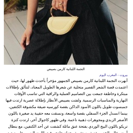
النجمة اللبنانية كارمن بصيبص
بيروت - المغرب اليوم
أبهرت النجمة اللبنانية كارمن بصيبص الجمهور مؤخراً بأحدث ظهور لها، حيث
اعتمدت قصة الشعر القصير متخلية عن شعرها الطويل المعتاد، لتتألق بإطلالات
مبتكرة وخاطفة جمعت بين التصاميم العملية والراقية التي تناسب الأوقات
النهارية والمناسبات الرسمية. ولفتت بصيبص الأنظار بإطلالة عصرية ارتدت فيها
جمبسوت طويل باللون الأسود الداكن بقصة كورسيه ضيقة مكشوفة الكتفين،
بينما انسدل الجزء السفلي بقصة واسعة، ونسقت معه حقيبة يد صغيرة باللون
الأصفر الزبدي ومجوهرات ذهبية ناعمة. وفي ظهور كاجوال آخر، ارتدت كنزة
تريكو باللون البيج الوردي بفتحة عنق مائلة كشفت عن أحد الكتفين، مع بنطال
أبيض عالي الخصر بقصة مستقيمة وحزام جلدي رفيع باللون البني. وعلى صعيد