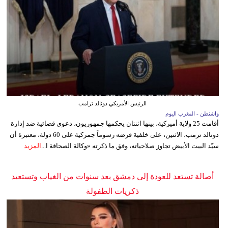
الرئيس الأمريكي دونالد ترامب
واشنطن - المغرب اليوم
أقامت 25 ولاية أميركية، بينها اثنتان يحكمها جمهوريون، دعوى قضائية ضد إدارة
دونالد ترمب، الاثنين، على خلفية فرضه رسوماً جمركية على 60 دولة، معتبرة أن
سيّد البيت الأبيض تجاوز صلاحياته، وفق ما ذكرته «وكالة الصحافة ا...
المزيد
أصالة تستعد للعودة إلى دمشق بعد سنوات من الغياب وتستعيد
ذكريات الطفولة