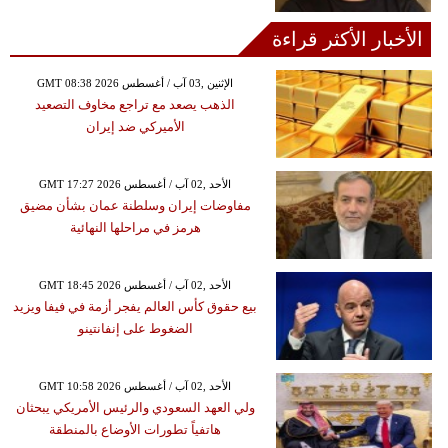
الأخبار الأكثر قراءة
GMT 08:38 2026 الإثنين ,03 آب / أغسطس
الذهب يصعد مع تراجع مخاوف التصعيد
الأميركي ضد إيران
GMT 17:27 2026 الأحد ,02 آب / أغسطس
مفاوضات إيران وسلطنة عمان بشأن مضيق
هرمز في مراحلها النهائية
GMT 18:45 2026 الأحد ,02 آب / أغسطس
بيع حقوق كأس العالم يفجر أزمة في فيفا ويزيد
الضغوط على إنفانتينو
GMT 10:58 2026 الأحد ,02 آب / أغسطس
ولي العهد السعودي والرئيس الأمريكي يبحثان
هاتفياً تطورات الأوضاع بالمنطقة