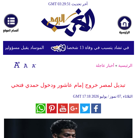
آخر تحديث GMT 03:29:51
الرئيسية
أخبارعاجلة
رياضة
ثقافة
ي تشاد يتسبب في وفاة 13 شخصا
الموساد يقيل مسؤولين بارزين
إقتصاد
الرئيسية
»
أخبار عاجلة
فن
وموسيقى
تبديل لمصر خروج إمام عاشور ودخول حمدي فتحي
أزياء
17:18 2026 الثلاثاء ,07 تموز / يوليو
GMT
صحة
وتغذية
سياحة