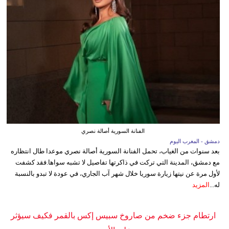
الفنانة السورية أصالة نصري
دمشق - المغرب اليوم
بعد سنوات من الغياب، تحمل الفنانة السورية أصالة نصري موعدا طال انتظاره
مع دمشق، المدينة التي تركت في ذاكرتها تفاصيل لا تشبه سواها.فقد كشفت
لأول مرة عن نيتها زيارة سوريا خلال شهر آب الجاري، في عودة لا تبدو بالنسبة
له...
المزيد
ارتطام جزء ضخم من صاروخ سبيس إكس بالقمر فكيف سيؤثر