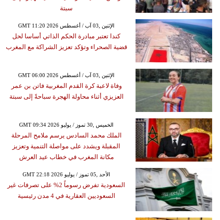
سبتة
GMT 11:20 2026 الإثنين ,03 آب / أغسطس
كندا تعتبر مبادرة الحكم الذاتي أساسا لحل
قضية الصحراء وتؤكد تعزيز الشراكة مع المغرب
GMT 06:00 2026 الإثنين ,03 آب / أغسطس
وفاة لاعبة كرة القدم المغربية فاتن بن عمر
العزيزي أثناء محاولة الهجرة سباحةً إلى سبتة
GMT 09:34 2026 الخميس ,30 تموز / يوليو
الملك محمد السادس يرسم ملامح المرحلة
المقبلة ويشدد على مواصلة التنمية وتعزيز
مكانة المغرب في خطاب عيد العرش
GMT 22:18 2026 الأحد ,05 تموز / يوليو
السعودية تفرض رسوماً 2% على تصرفات غير
السعوديين العقارية في 4 مدن رئيسية