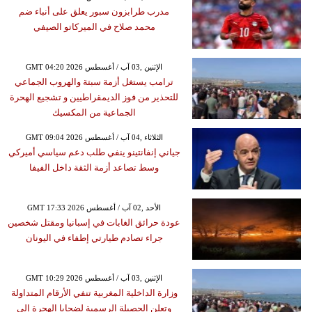
مدرب طرابزون سبور يعلق على أنباء ضم
محمد صلاح في الميركاتو الصيفي
GMT 04:20 2026 الإثنين ,03 آب / أغسطس
ترامب يستغل أزمة سبتة والهروب الجماعي
للتحذير من فوز الديمقراطيين و تشجيع الهحرة
الجماعية من المكسيك
GMT 09:04 2026 الثلاثاء ,04 آب / أغسطس
جياني إنفانتينو ينفي طلب دعم سياسي أميركي
وسط تصاعد أزمة الثقة داخل الفيفا
GMT 17:33 2026 الأحد ,02 آب / أغسطس
عودة حرائق الغابات في إسبانيا ومقتل شخصين
جراء تصادم طيارتي إطفاء في اليونان
GMT 10:29 2026 الإثنين ,03 آب / أغسطس
وزارة الداخلية المغربية تنفي الأرقام المتداولة
وتعلن الحصيلة الرسمية لضحايا الهجرة إلى