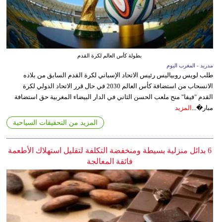
بطولة كأس العالم لكرة القدم
مدريد - المغرب اليوم
طلب لويس روبياليس رئيس الاتحاد الإسباني لكرة القدم السابق من بلاده
الانسحاب من استضافة كأس العالم 2030 في حال قرر الاتحاد الدولي لكرة
القدم "فيفا" منح ملعب الحسن الثاني في الدار البيضاء المغربية حق استضافة
مبار�...
المزيد
المزيد من التحقيقات السياحية
6 بدائل منزلية بسيطة ومنخفضة التكلفة لتقليل استهلاك الأطعمة
فائقة المعالجة