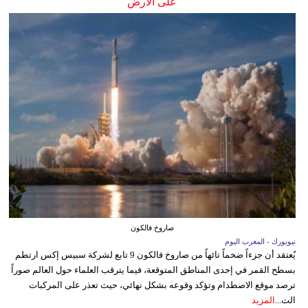
على الأرض
صاروخ فالكون
نيويورك - المغرب اليوم
يُعتقد أن جزءاً ضخماً تائهاً من صاروخ فالكون 9 تابع لشركة سبيس إكس ارتطم
بسطح القمر في إحدى المناطق المتوقعة، فيما يترقب العلماء حول العالم صوراً
ترصد موقع الاصطدام وتؤكد وقوعه بشكل نهائي، حيث تعذر على المركبات
الت...
المزيد