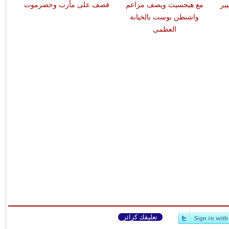
ير
مع هيجسيث ويصف مزاعم
قصف على مأرب وحضرموت
واشنطن بوست بالخيانة
ال
العظمى
تعليقك كزائر