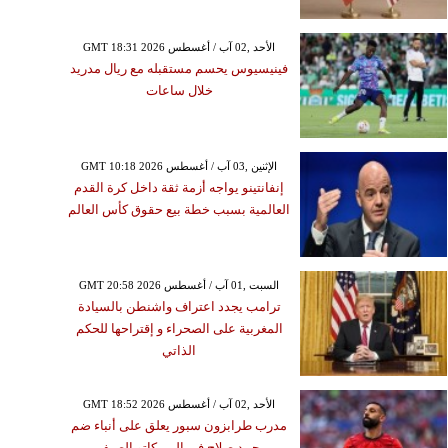
GMT 18:31 2026 الأحد ,02 آب / أغسطس
فينيسيوس يحسم مستقبله مع ريال مدريد
خلال ساعات
GMT 10:18 2026 الإثنين ,03 آب / أغسطس
إنفانتينو يواجه أزمة ثقة داخل كرة القدم
العالمية بسبب خطة بيع حقوق كأس العالم
GMT 20:58 2026 السبت ,01 آب / أغسطس
ترامب يجدد اعتراف واشنطن بالسيادة
المغربية على الصحراء و إقتراحها للحكم
الذاتي
GMT 18:52 2026 الأحد ,02 آب / أغسطس
مدرب طرابزون سبور يعلق على أنباء ضم
محمد صلاح في الميركاتو الصيفي