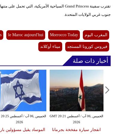
جنوب غربي الولايات المتحدة.
المغرب اليوم
Morrocco Today
le Maroc aujourd'hui
s
فيروس كورونا المستجد
ميناء أوكلاند
أخبار ذات صلة
الخميس ,06 آب / أغسطس GMT 20:21
الخميس ,06 آب / أغ
2026
2026
انفجار سيارة مفخخة بجرمانا
الموساد يقيل مسؤولين بار