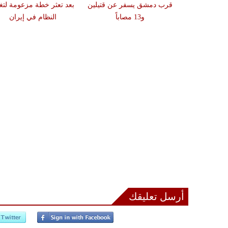
قرب دمشق يسفر عن قتيلين
بعد تعثر خطة مزعومة لتغي
و13 مصاباً
النظام في إيران
أرسل تعليقك