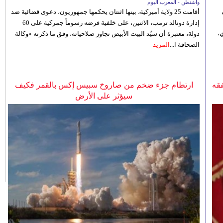
واشنطن - المغرب اليوم
أقامت 25 ولاية أميركية، بينها اثنتان يحكمها جمهوريون، دعوى قضائية ضد
إدارة دونالد ترمب، الاثنين، على خلفية فرضه رسوماً جمركية على 60
،
دولة، معتبرة أن سيّد البيت الأبيض تجاوز صلاحياته، وفق ما ذكرته «وكالة
الصحافة ا...
المزيد
فقه
ارتطام جزء ضخم من صاروخ سبيس إكس بالقمر فكيف
سيؤثر على الأرض