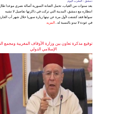
دمشق - المغرب اليوم
بعد سنوات من الغياب، تحمل الفنانة السورية أصالة نصري موعدا طال
انتظاره مع دمشق، المدينة التي تركت في ذاكرتها تفاصيل لا تشبه
سواها.فقد كشفت لأول مرة عن نيتها زيارة سوريا خلال شهر آب الجاري
في عودة لا تبدو بالنسبة له...
المزيد
توقيع مذكرة تعاون بين وزارة الأوقاف المغربية ومجمع ال
الإسلامي الدولي