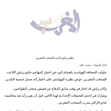
وسفر
ديكور
أخبار
البرلمان
المغربي
إعلام
حكيم زياش لاعب المنتخب المغربي
تعليم
الدار البيضاء - محمد خالد
تناولت الصحافة الهولندية باهتمام كبير خبر اختيار المهاجم حكيم زياش اللاعب
مرأة
للمنتخب المغربي، عوض نظيره الهولندي، على اعتبار أنه يحمل جنسية البلدين.
أزياء
وكان زياش قد اختار في وقت سابق الدفاع عن قميص منتخب الطواحين،
إسلامية
وشارك في إحدى التجمعات الإعدادية لهذا الأخير، قبل أن يغير رأيه بعد مجالسته
لبادو الزاكي مدرب المنتخب المغربي.
علوم
وتكنولوجيا