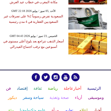
مكانة المغرب في خطاب عيد العرش
GMT 22:18 2026 الأحد ,05 تموز / يوليو
السعودية تفرض رسوماً 2% على تصرفات غير
السعوديين العقارية في 4 مدن رئيسية
GMT 04:43 2026 الخميس ,23 تموز / يوليو
أسعار الذهب تتراجع بعد بلوغ أعلى مستوى في
أسبوعين مع ترقب اجتماع الفيدرالي
الرئيسية
أخبارعاجلة
رياضة
ثقافة
إقتصاد
فن
وموسيقى
أزياء
صحة وتغذية
سياحة وسفر
ديكور
أخبار
إعلام
تعليم
مرأة
علوم وتكنولوجيا
بيئة