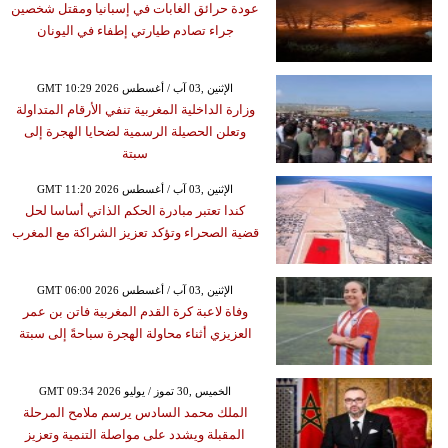
عودة حرائق الغابات في إسبانيا ومقتل شخصين
جراء تصادم طيارتي إطفاء في اليونان
GMT 10:29 2026 الإثنين ,03 آب / أغسطس
وزارة الداخلية المغربية تنفي الأرقام المتداولة
وتعلن الحصيلة الرسمية لضحايا الهجرة إلى
سبتة
GMT 11:20 2026 الإثنين ,03 آب / أغسطس
كندا تعتبر مبادرة الحكم الذاتي أساسا لحل
قضية الصحراء وتؤكد تعزيز الشراكة مع المغرب
GMT 06:00 2026 الإثنين ,03 آب / أغسطس
وفاة لاعبة كرة القدم المغربية فاتن بن عمر
العزيزي أثناء محاولة الهجرة سباحةً إلى سبتة
GMT 09:34 2026 الخميس ,30 تموز / يوليو
الملك محمد السادس يرسم ملامح المرحلة
المقبلة ويشدد على مواصلة التنمية وتعزيز