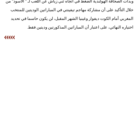
وبدأت الصحافة الهولندية الضغط في اتجاه ثني زياش عن اللعب لـ " الأسود" من
خلال التأكيد على أن مشاركة مهاجم تيفينتي في المباراتين الوديتين للمنتخب
بيئة
المغربي أمام الكوت ديفوار وغينيا الشهر المقبل، لن يكون حاسما في تحديد
مدوَّنات
اختياره النهائي، على اعتبار أن المباراتين المذكورتين وديتين فقط.
أبراج
فيديو
سيارات