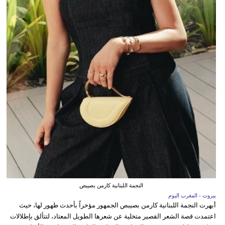
النجمة اللبنانية كارمن بصيبص
بيروت - المغرب اليوم
أبهرت النجمة اللبنانية كارمن بصيبص الجمهور مؤخراً بأحدث ظهور لها، حيث
اعتمدت قصة الشعر القصير متخلية عن شعرها الطويل المعتاد، لتتألق بإطلالات