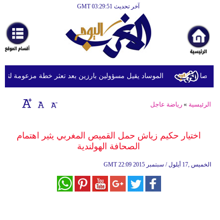
آخر تحديث GMT 03:29:51
الرئيسية
أخبارعاجلة
رياضة
ثقافة
الموساد يقيل مسؤولين بارزين بعد تعثر خطة مزعومة لتغيير ال
إقتصاد
الرئيسية
»
رياضة عاجل
فن
وموسيقى
اختيار حكيم زياش حمل القميص المغربي يثير اهتمام
الصحافة الهولندية
أزياء
22:09 2015 الخميس ,17 أيلول / سبتمبر
GMT
صحة
وتغذية
سياحة