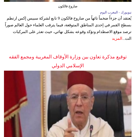
صاروخ فالكون
نيويورك - المغرب اليوم
يُعتقد أن جزءاً ضخماً تائهاً من صاروخ فالكون 9 تابع لشركة سبيس إكس ارتطم
بسطح القمر في إحدى المناطق المتوقعة، فيما يترقب العلماء حول العالم صوراً
ترصد موقع الاصطدام وتؤكد وقوعه بشكل نهائي، حيث تعذر على المركبات
الت...
المزيد
توقيع مذكرة تعاون بين وزارة الأوقاف المغربية ومجمع الفقه
الإسلامي الدولي