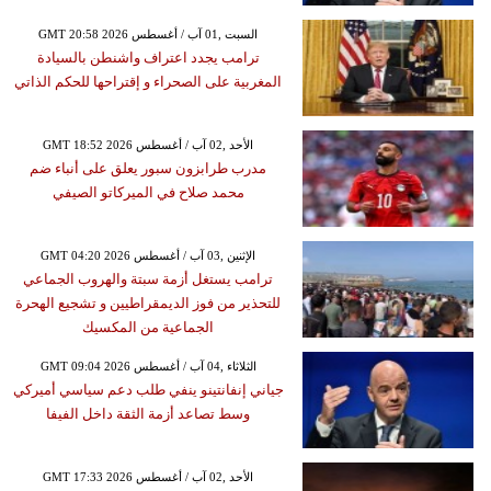
GMT 20:58 2026 السبت ,01 آب / أغسطس
ترامب يجدد اعتراف واشنطن بالسيادة
المغربية على الصحراء و إقتراحها للحكم الذاتي
GMT 18:52 2026 الأحد ,02 آب / أغسطس
مدرب طرابزون سبور يعلق على أنباء ضم
محمد صلاح في الميركاتو الصيفي
GMT 04:20 2026 الإثنين ,03 آب / أغسطس
ترامب يستغل أزمة سبتة والهروب الجماعي
للتحذير من فوز الديمقراطيين و تشجيع الهحرة
الجماعية من المكسيك
GMT 09:04 2026 الثلاثاء ,04 آب / أغسطس
جياني إنفانتينو ينفي طلب دعم سياسي أميركي
وسط تصاعد أزمة الثقة داخل الفيفا
GMT 17:33 2026 الأحد ,02 آب / أغسطس