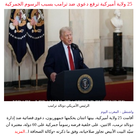
25 ولاية أميركية ترفع دعوى ضد ترامب بسبب الرسوم الجمركية
الرئيس الأمريكي دونالد ترامب
واشنطن - المغرب اليوم
أقامت 25 ولاية أميركية، بينها اثنتان يحكمها جمهوريون، دعوى قضائية ضد إدارة
دونالد ترمب، الاثنين، على خلفية فرضه رسوماً جمركية على 60 دولة، معتبرة أن
سيّد البيت الأبيض تجاوز صلاحياته، وفق ما ذكرته «وكالة الصحافة ا...
المزيد