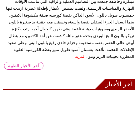
مبتكرة وخاطفة جمعت بين التصاميم العملية والراقية التي تناسب الأوقات
النهارية والمناسبات الرسمية. ولفتت بصيبص الأنظار بإطلالة عصرية ارتدت فيها
جمبسوت طويل باللون الأسود الداكن بقصة كورسيه ضيقة مكشوفة الكتفين،
بينما انسدل الجزء السفلي بقصة واسعة، ونسقت معه حقيبة يد صغيرة باللون
الأصفر الزبدي ومجوهرات ذهبية ناعمة. وفي ظهور كاجوال آخر، ارتدت كنزة
تريكو باللون البيج الوردي بفتحة عنق مائلة كشفت عن أحد الكتفين، مع بنطال
أبيض عالي الخصر بقصة مستقيمة وحزام جلدي رفيع باللون البني. وعلى صعيد
الإطلالات الفخمة، تألقت بفستان أسود طويل تميز بقصّة الكورسيه العلوية
المطرزة بحبيبات الترتر وتنو...
المزيد
آخر الأخبار الطبية
آخر الأخبار