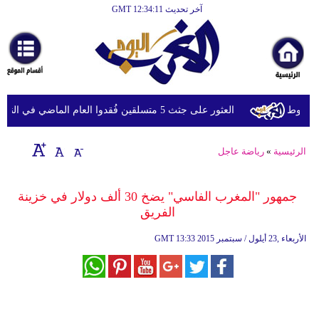
آخر تحديث GMT 12:34:11
الرئيسية
أخبارعاجلة
رياضة
ثقافة
روط
العثور على جثث 5 متسلقين فُقدوا العام الماضي في النيبال
إقتصاد
الرئيسية
»
رياضة عاجل
فن
وموسيقى
جمهور "المغرب الفاسي" يضخ 30 ألف دولار في خزينة
الفريق
أزياء
13:33 2015 الأربعاء ,23 أيلول / سبتمبر
GMT
صحة
وتغذية
سياحة