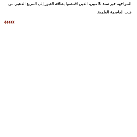
المواجهة خير سند للاعبين، الذين اقتنصوا بطاقة العبور إلى المربع الذهبي من
قلب العاصمة العلمية.
بيئة
مدوَّنات
أبراج
فيديو
سيارات