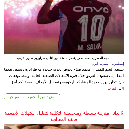
النجم المصري محمد صلاح ينضم لمدة عامين لنادي طرابزون سبور التركي
إسطنبول - المغرب اليوم
يستعد النجم المصري محمد صلاح لخوض تجربة جديدة مع طرابزون سبور، بعدما
انتقل إلى صفوف الفريق خلال فترة الانتقالات الصيفية الحالية، وسط توقعات
بأن يتجاوز دوره حدود المشاركة الهجومية وتسجيل الأهداف، ليصبح أحد أبرز
ال...
المزيد
المزيد من التحقيقات السياحية
6 بدائل منزلية بسيطة ومنخفضة التكلفة لتقليل استهلاك الأطعمة
فائقة المعالجة