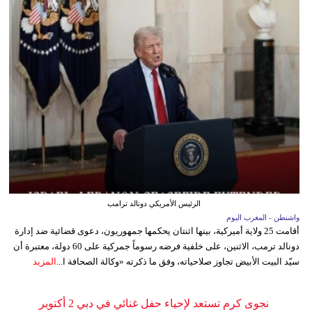
الرئيس الأمريكي دونالد ترامب
واشنطن - المغرب اليوم
أقامت 25 ولاية أميركية، بينها اثنتان يحكمها جمهوريون، دعوى قضائية ضد إدارة
دونالد ترمب، الاثنين، على خلفية فرضه رسوماً جمركية على 60 دولة، معتبرة أن
سيّد البيت الأبيض تجاوز صلاحياته، وفق ما ذكرته «وكالة الصحافة ا...
المزيد
نجوى كرم تستعد لإحياء حفل غنائي في دبي 2 أكتوبر