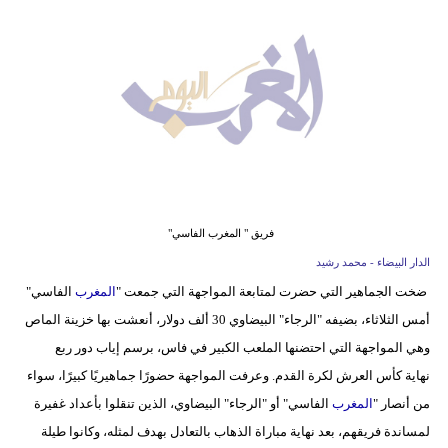
وسفر
ديكور
أخبار
البرلمان
المغربي
إعلام
فريق " المغرب الفاسي"
تعليم
الدار البيضاء - محمد رشيد
ضخت الجماهير التي حضرت لمتابعة المواجهة التي جمعت "
المغرب
الفاسي"
مرأة
أمس الثلاثاء، بضيفه "الرجاء" البيضاوي 30 ألف دولار، أنعشت بها خزينة الماص
أزياء
وهي المواجهة التي احتضنها الملعب الكبير في فاس، برسم إياب دور ربع
إسلامية
نهاية كأس العرش لكرة القدم. وعرفت المواجهة حضورًا جماهيريًا كبيرًا، سواء
من أنصار "
المغرب
الفاسي" أو "الرجاء" البيضاوي، الذين تنقلوا بأعداد غفيرة
علوم
لمساندة فريقهم، بعد نهاية مباراة الذهاب بالتعادل بهدف لمثله، وكانوا طيلة
وتكنولوجيا