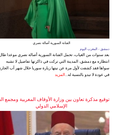
الفنانة السورية أصالة نصري
دمشق - المغرب اليوم
بعد سنوات من الغياب، تحمل الفنانة السورية أصالة نصري موعدا طال
انتظاره مع دمشق، المدينة التي تركت في ذاكرتها تفاصيل لا تشبه
سواها.فقد كشفت لأول مرة عن نيتها زيارة سوريا خلال شهر آب الجاري
في عودة لا تبدو بالنسبة له...
المزيد
توقيع مذكرة تعاون بين وزارة الأوقاف المغربية ومجمع ال
الإسلامي الدولي