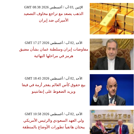
GMT 08:38 2026 الإثنين ,03 آب / أغسطس
الذهب يصعد مع تراجع مخاوف التصعيد
الأميركي ضد إيران
الجمعة ,19 حزيران / يونيو GMT 05:07
2026
GMT 17:27 2026 الأحد ,02 آب / أغسطس
يش الأميركي يعلن رفع
مفاوضات إيران وسلطنة عمان بشأن مضيق
ر المفروض على الموانئ
هرمز في مراحلها النهائية
الإيرانية
GMT 18:45 2026 الأحد ,02 آب / أغسطس
بيع حقوق كأس العالم يفجر أزمة في فيفا
ويزيد الضغوط على إنفانتينو
GMT 10:58 2026 الأحد ,02 آب / أغسطس
ولي العهد السعودي والرئيس الأمريكي
يبحثان هاتفياً تطورات الأوضاع بالمنطقة