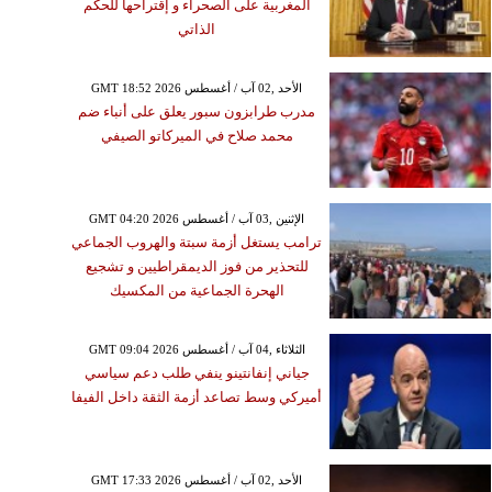
المغربية على الصحراء و إقتراحها للحكم
الذاتي
GMT 18:52 2026 الأحد ,02 آب / أغسطس
مدرب طرابزون سبور يعلق على أنباء ضم
محمد صلاح في الميركاتو الصيفي
GMT 04:20 2026 الإثنين ,03 آب / أغسطس
ترامب يستغل أزمة سبتة والهروب الجماعي
للتحذير من فوز الديمقراطيين و تشجيع
الهحرة الجماعية من المكسيك
GMT 09:04 2026 الثلاثاء ,04 آب / أغسطس
جياني إنفانتينو ينفي طلب دعم سياسي
أميركي وسط تصاعد أزمة الثقة داخل الفيفا
GMT 17:33 2026 الأحد ,02 آب / أغسطس