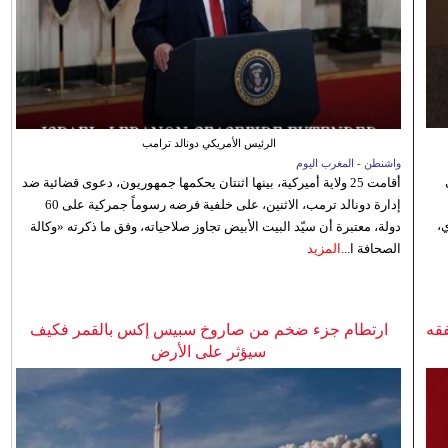
الرئيس الأمريكي دونالد ترامب
واشنطن - المغرب اليوم
أقامت 25 ولاية أميركية، بينها اثنتان يحكمها جمهوريون، دعوى قضائية ضد
إدارة دونالد ترمب، الاثنين، على خلفية فرضه رسوماً جمركية على 60
،
دولة، معتبرة أن سيّد البيت الأبيض تجاوز صلاحياته، وفق ما ذكرته «وكالة
الصحافة ا...
المزيد
فقه
ارتطام جزء ضخم من صاروخ سبيس إكس بالقمر فكيف
سيؤثر على الأرض