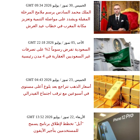
GMT 09:34 2026 الخميس ,30 تموز / يوليو
الملك محمد السادس يرسم ملامح المرحلة
المقبلة ويشدد على مواصلة التنمية وتعزيز
مكانة المغرب في خطاب عيد العرش
GMT 22:18 2026 الأحد ,05 تموز / يوليو
السعودية تفرض رسوماً 2% على تصرفات
غير السعوديين العقارية في 4 مدن رئيسية
GMT 04:43 2026 الخميس ,23 تموز / يوليو
أسعار الذهب تتراجع بعد بلوغ أعلى مستوى
في أسبوعين مع ترقب اجتماع الفيدرالي
GMT 13:52 2026 الأربعاء ,22 تموز / يوليو
"أبل" تخطط لإطلاق برنامج يسمح
للمستخدمين بتأجير الآيفون