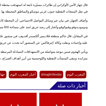
قال جهاز الأمن الأوكراني إن طائرات مسيّرة تابعة له استهدفت محطة لتو
في نقل المنتجات النفطية جنوب غربي موسكو والمناطق المحيطة بها.
وأضاف الجهاز، في بيان عبر وسائل التواصل الاجتماعي، أن المحطة ك
ودوموديدوفو وفنوكوفو،وأشار إلى رصد حريق امتد على مساحة 800 متر مربع بعد الضربة.
في المقابل، قال حاكم منطقة فلاديمير ألكسندر أفدييف، في منشور عل
عليه وإخماده. ونقلت وكالة 'إنترفاكس' عن المنشور أنه تحدث عن حريق 
ويأتي الهجوم ضمن موجة متواصلة من الاستهدافات المتبادلة المرتبطة ب
متزايدة. وتبقى المنشآت النفطية واللوجستية من أبرز أهداف الصراع، نظر
المغرب اليوم
almaghribtoday
أخبار المغرب اليوم
جهاز
أخبار ذات صلة