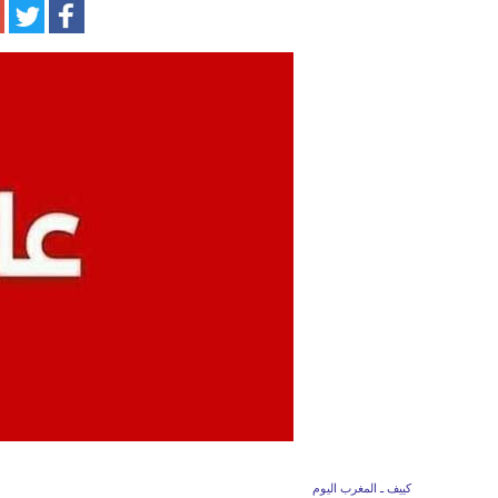
كييف ـ المغرب اليوم