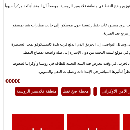
زيع وضخ النفط في منطقة فلاديمير الروسية، موضحاً أن المنشأة تُعد مركزاً حيوياً
انت تزود مستودعات نفط رئيسية حول موسكو، إلى جانب مطارات شيريميتيفو
ى وسائل التواصل، إن الحريق الذي اندلع قرب بلدة كاميشكوفو تمت السيطرة
في موقع للبنية التحتية من دون الإشارة إلى صلة واضحة بقطاع النفط.
الحرب، في وقت تتعرض فيه البنية التحتية للطاقة في روسيا وأوكرانيا لضغوط
اً لتأثيرها المباشر في الإمدادات وعمليات النقل والتموين.
 الأمن الأوكراني
محطة ضخ نفط
منطقة فلاديمير الروسية