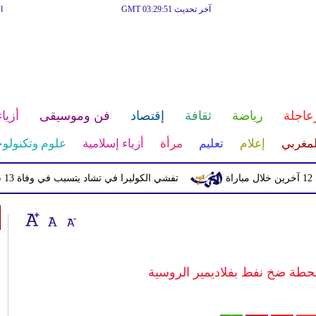
آخر تحديث GMT 03:29:51
ا
عاجلة
رياضة
ثقافة
إقتصاد
فن وموسيقى
أزياء
لمغربي
إعلام
تعليم
مرأة
أزياء إسلامية
علوم وتكنولوج
تفشي الكوليرا في تشاد يتسبب في وفاة 13 شخصا
محطة ضخ نفط بفلاديمير الروسية