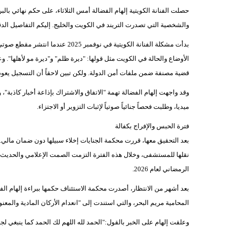
والشخصية التي تصدرت التريند في الكويت والخليج. إليكم التفاصيل الد
بدأت مشكلة الفنانة الكويتية في ن
قضية مصنفة ضمن ملفات أمن الدولة. ولكن تبين لاحقاً أن التسجيل يعود لعام 2021 وتم تداوله مجدداً عبر حسابات مجهولة بهدف الإساءة لإلها
وقد واجهت إلهام الفضالة تهمة "الاتفاق والاشتراك بإذاعة أخبار كاذبة
ميديا، وطلبت فحصاً جنائياً صوتياً لإثبات التزوير أو الاجتزاء.
فترة الحبس والإفراج بكفالة
بعد التحقيق معها، قررت محكمة الجنايات إخلاء سبيلها دون ضمان مالي.
نقلها للمستشفى، وخلال هذه الفترة التزمت الصمت الإعلامي والحد
الرمضاني لعام 2026.
بعد أشهر من الانتظار، أصدرت محكمة الاستئناف حكمها ببراءة إلهام الفضال
المحامية مريم البحر، والتي استندت إلى "انعدام الأركان المادية والمعنو
وعلقت إلهام على الخبر بالقول:"الحمد لله اللهم لك الحمد كما ينبغي 