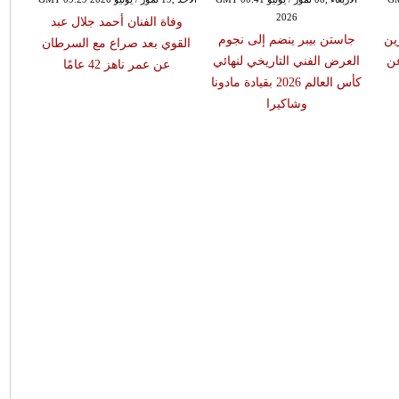
2026
وفاة الفنان أحمد جلال عبد
رين
جاستن بيبر ينضم إلى نجوم
وفاة
القوي بعد صراع مع السرطان
 فرقة GRL عن
العرض الفني التاريخي لنهائي
شنودة
عن عمر ناهز 42 عامًا
كأس العالم 2026 بقيادة مادونا
وشاكيرا