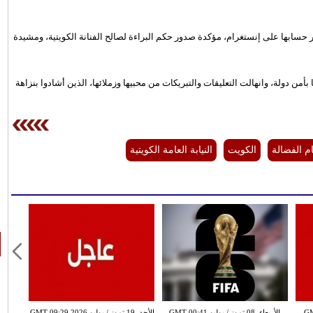
 حسابها على إنستغرام، مؤكدة صدور حكم البراءة لصالح الفنانة الكويتية، ومشيدة
أمن دولة، وانهالت التعليقات والتبريكات من محبيها وزملائها، الذين أشادوا بنزاهة
ام الفضالة
الكويت
النيابة العامة الكويتية
GMT 00:
الأربعاء ,08 تموز / يوليو GMT 00:41
الأحد ,19 تموز / يوليو GMT 09:29 2026