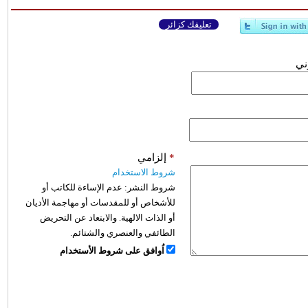
تعليقك كزائر
وني
*
إلزامي
شروط الاستخدام
شروط النشر:
عدم الإساءة للكاتب أو
للأشخاص أو للمقدسات أو مهاجمة الأديان
أو الذات الالهية. والابتعاد عن التحريض
الطائفي والعنصري والشتائم.
اُوافق على شروط الأستخدام