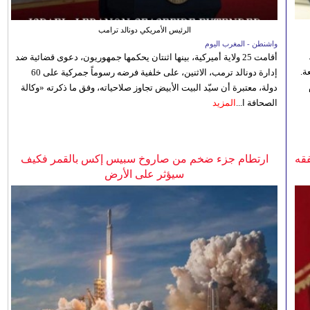
الرئيس الأمريكي دونالد ترامب
واشنطن - المغرب اليوم
أقامت 25 ولاية أميركية، بينها اثنتان يحكمها جمهوريون، دعوى قضائية ضد
ة.
إدارة دونالد ترمب، الاثنين، على خلفية فرضه رسوماً جمركية على 60
دولة، معتبرة أن سيّد البيت الأبيض تجاوز صلاحياته، وفق ما ذكرته «وكالة
الصحافة ا...
المزيد
فقه
ارتطام جزء ضخم من صاروخ سبيس إكس بالقمر فكيف
سيؤثر على الأرض