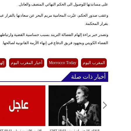
على مساندتها للوصول الى الحكم النهائي المنصف والعادل.
وعقب صدور الحكم، عبّرت المحامية مريم البحر عن سعادتها بالقرار عبر
بقرار المحكمة.
وتصدر خبر براءة إلهام الفضالة التريند بسبب حساسية القضية وارتباطها ب
القضاء الكويتي وبجهود فريق الدفاع في إنهاء الأزمة القانونية لصالحها.
المغرب اليوم
Morrocco Today
أخبار المغرب اليوم
إله
أخبار ذات صلة
الثلاثاء ,16 حزيران / يونيو GMT 18:03
الإثنين ,06 تموز / يوليو 41