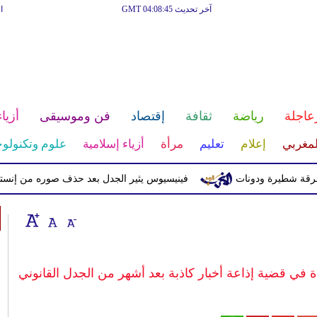
آخر تحديث GMT 04:08:45
ا
عاجلة
رياضة
ثقافة
إقتصاد
فن وموسيقى
أزياء
لمغربي
إعلام
تعليم
مرأة
أزياء إسلامية
علوم وتكنولوج
يرة ودونات
فينيسيوس يثير الجدل بعد حذف صوره من إنستغرام
ءة في قضية إذاعة أخبار كاذبة بعد أشهر من الجدل القانوني