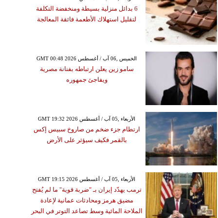
6 بدائل منزلية بسيطة ومنخفضة التكلفة
لتقليل استهلاك الأطعمة فائقة المعالجة
GMT 00:48 2026 الخميس ,06 آب / أغسطس
سامو زين يعلن ارتباطه بفنانة مصرية
ويفاجئ جمهوره
GMT 19:32 2026 الأربعاء ,05 آب / أغسطس
ارتطام جزء ضخم من صاروخ سبيس إكس
بالقمر فكيف سيؤثر على الأرض
GMT 19:15 2026 الأربعاء ,05 آب / أغسطس
ترمب يهدّد إيران بـ "ضربة قوية" ما لم يُفتح
مضيق هرمز ومحادثات عمانية لإعادة
الملاحة المائية وسط تصاعد التوتر في البحر