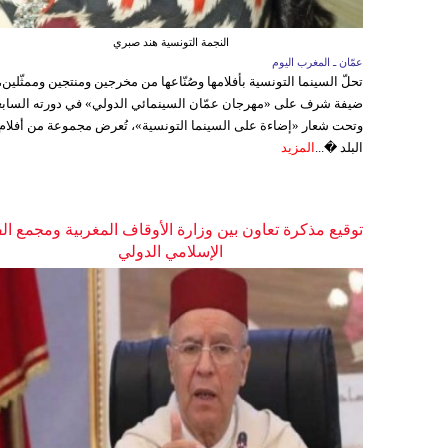
النجمة التونسية هند صبري
عمّان ـ المغرب اليوم
تحلّ السينما التونسية بأفلامها وصُنّاعها من مخرجين ومنتجين وممثّلين،
ضيفة شرف على «مهرجان عمّان السينمائي الدولي» في دورته السابع
وتحت شعار «إضاءة على السينما التونسية»، تُعرض مجموعة من أفلام
البلد �...
المزيد
توقيع مذكرة تعاون بين وزارة الأوقاف المغربية ومجمع ال
الإسلامي الدولي