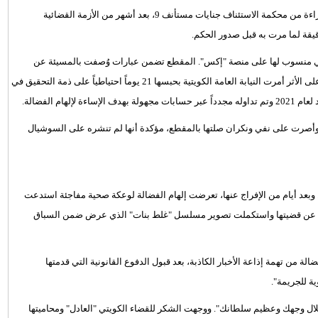
حصلت الفنانة الكويتية إلهام الفضالة أمس الثلاثاء، على حكم نهائي بالبراءة من محكمة الاستئناف جنايات مستأنف 9، بعد أشهر من الأزمة القضائية
قيقة لما مرت به قبل صدور الحكم.
وفمبر 2025 عندما انتشر مقطع صوتي منسوب لها على منصة "إكس". المقطع تضمن عبارات وُصفت بالمسيئة عن
الأوضاع والحالة في الكويت مثل قولها: "ديرة ظلم" و"ديرة مو لأهلها". وعلى الأثر أمرت النيابة العامة الكويتية بحبسها 21 يوماً احتياطياً على ذمة التحقيق في
م الفضالة.
"، وأصرت على نفي ونكران صلتها بالمقطع، مؤكدة أنها لم تنشره على السوشيال
 وبعد أيام من الإفراج عنها، تعرضت إلهام الفضالة لوعكة صحية مفاجئة استدعت
يث عن قضيتها واستكملت تصوير مسلسل "غلط بنات" الذي عرض ضمن السباق
ة من تهمة إذاعة الأخبار الكاذبة، بعد قبول الدفوع القانونية التي قدمتها
ية للجريمة".
لجلال وجهك وعظيم سلطانك". ووجهت الشكر للقضاء الكويتي "العادل" ومحاميتها