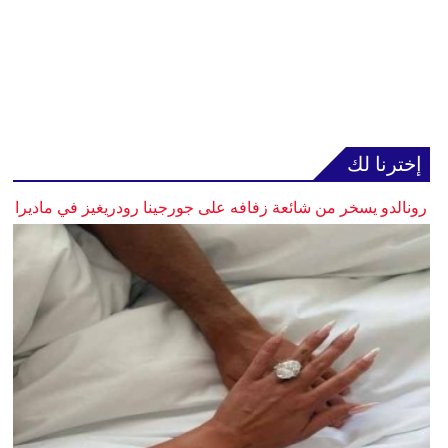
إخترنا لك
رونالدو يسخر من شائعة زفافه على جورجينا رودريغيز في ماديرا