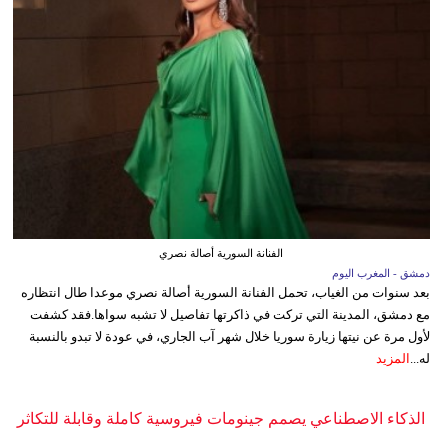
الفنانة السورية أصالة نصري
دمشق - المغرب اليوم
بعد سنوات من الغياب، تحمل الفنانة السورية أصالة نصري موعدا طال انتظاره
مع دمشق، المدينة التي تركت في ذاكرتها تفاصيل لا تشبه سواها.فقد كشفت
لأول مرة عن نيتها زيارة سوريا خلال شهر آب الجاري، في عودة لا تبدو بالنسبة
له...
المزيد
الذكاء الاصطناعي يصمم جينومات فيروسية كاملة وقابلة للتكاثر