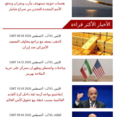
هجمات حوثية تستهدف مأرب ونجران وتدفع
الأمم المتحدة للتحذير من صراع شامل
الأخبار الأكثر قراءة
GMT 08:38 2026 الإثنين ,03 آب / أغسطس
الذهب يصعد مع تراجع مخاوف التصعيد
الأميركي ضد إيران
GMT 14:35 2026 الإثنين ,03 آب / أغسطس
مباحثات واشنطن وطهران ستركز على حرية
الملاحة بهرمز
GMT 10:18 2026 الإثنين ,03 آب / أغسطس
إنفانتينو يواجه أزمة ثقة داخل كرة القدم
العالمية بسبب خطة بيع حقوق كأس العالم
GMT 09:04 2026 الثلاثاء ,04 آب / أغسطس