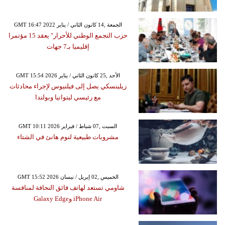
GMT 16:47 2022 الجمعة ,14 كانون الثاني / يناير
حزب التجمع الوطني للأحرار" يعقد 15 مؤتمرا
إقليميا بـ7 جهات
GMT 15:54 2026 الأحد ,25 كانون الثاني / يناير
زيلينسكي يصل إلى فيلنيوس لإجراء محادثات
مع رئيسي ليتوانيا وبولندا
GMT 10:11 2026 السبت ,07 شباط / فبراير
مشروبات طبيعية لنوم هانئ في الشتاء
GMT 15:52 2026 الخميس ,02 إبريل / نيسان
شاومي تستعد لهاتف فائق النحافة لمنافسة
iPhone Air وGalaxy Edge