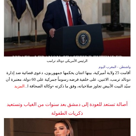
الرئيس الأمريكي دونالد ترامب
واشنطن - المغرب اليوم
أقامت 25 ولاية أميركية، بينها اثنتان يحكمها جمهوريون، دعوى قضائية ضد إدارة
دونالد ترمب، الاثنين، على خلفية فرضه رسوماً جمركية على 60 دولة، معتبرة أن
سيّد البيت الأبيض تجاوز صلاحياته، وفق ما ذكرته «وكالة الصحافة ا...
المزيد
أصالة تستعد للعودة إلى دمشق بعد سنوات من الغياب وتستعيد
ذكريات الطفولة