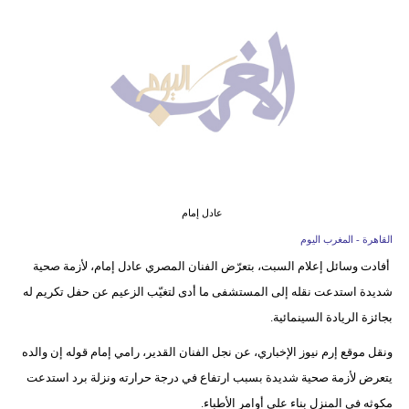
وسفر
ديكور
أخبار
البرلمان
المغربي
إعلام
عادل إمام
تعليم
القاهرة - المغرب اليوم
أفادت وسائل إعلام السبت، بتعرّض الفنان المصري عادل إمام، لأزمة صحية
مرأة
شديدة استدعت نقله إلى المستشفى ما أدى لتغيّب الزعيم عن حفل تكريم له
أزياء
بجائزة الريادة السينمائية.
إسلامية
ونقل موقع إرم نيوز الإخباري، عن نجل الفنان القدير، رامي إمام قوله إن والده
يتعرض لأزمة صحية شديدة بسبب ارتفاع في درجة حرارته ونزلة برد استدعت
علوم
مكوثه في المنزل بناء على أوامر الأطباء.
وتكنولوجيا