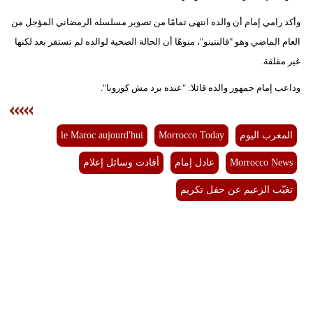
وأكد رامي إمام أن والده انتهى تمامًا من تصوير مسلسله الرمضاني المؤجل من
بيئة
العام الماضي وهو "فالنتينو"، منوهًا أن الحالة الصحية لوالده لم تستقر بعد لكنها
مدوَّنات
غير مقلقة.
وداعب إمام جمهور والده قائلا: "عنده برد مش كورونا".
أبراج
فيديو
المغرب اليوم
Morrocco Today
le Maroc aujourd'hui
سيارات
Morrocco News
عادل إمام
أفادت وسائل إعلام
تغيّب الزعيم عن حفل تكريم