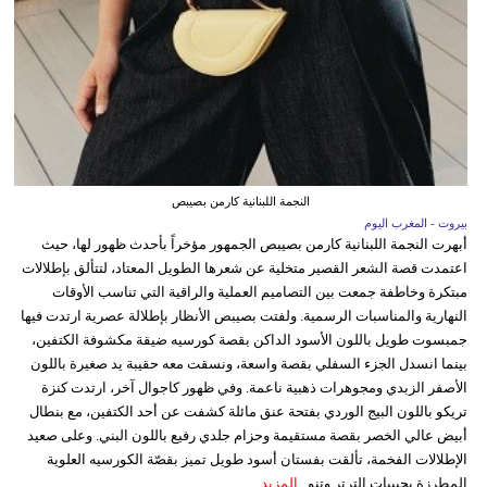
النجمة اللبنانية كارمن بصيبص
بيروت - المغرب اليوم
أبهرت النجمة اللبنانية كارمن بصيبص الجمهور مؤخراً بأحدث ظهور لها، حيث
اعتمدت قصة الشعر القصير متخلية عن شعرها الطويل المعتاد، لتتألق بإطلالات
مبتكرة وخاطفة جمعت بين التصاميم العملية والراقية التي تناسب الأوقات
النهارية والمناسبات الرسمية. ولفتت بصيبص الأنظار بإطلالة عصرية ارتدت فيها
جمبسوت طويل باللون الأسود الداكن بقصة كورسيه ضيقة مكشوفة الكتفين،
بينما انسدل الجزء السفلي بقصة واسعة، ونسقت معه حقيبة يد صغيرة باللون
الأصفر الزبدي ومجوهرات ذهبية ناعمة. وفي ظهور كاجوال آخر، ارتدت كنزة
تريكو باللون البيج الوردي بفتحة عنق مائلة كشفت عن أحد الكتفين، مع بنطال
أبيض عالي الخصر بقصة مستقيمة وحزام جلدي رفيع باللون البني. وعلى صعيد
الإطلالات الفخمة، تألقت بفستان أسود طويل تميز بقصّة الكورسيه العلوية
المطرزة بحبيبات الترتر وتنو...
المزيد