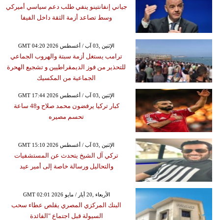
جياني إنفانتينو ينفي طلب دعم سياسي أميركي
وسط تصاعد أزمة الثقة داخل الفيفا
GMT 04:20 2026 الإثنين ,03 آب / أغسطس
ترامب يستغل أزمة سبتة والهروب الجماعي
للتحذير من فوز الديمقراطيين و تشجيع الهحرة
الجماعية من المكسيك
GMT 17:44 2026 الإثنين ,03 آب / أغسطس
كبار تركيا يرفضون محمد صلاح و48 ساعة
تحسم مصيره
GMT 15:10 2026 الإثنين ,03 آب / أغسطس
تركي آل الشيخ يتحدث عن المستشفيات
والتحاليل ورسالة خاصة إلى أمير عيد
GMT 02:01 2026 الأربعاء ,20 أيار / مايو
البنك المركزي المصري يقلص عطاء سحب
السيولة قبل اجتماع "الفائدة