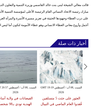
قالت معالي الشيخة لبنى بنت خالد القاسمي وزيرة التنمية والتعاون ا
مبارك رئيسة الاتحاد النسائي العام الرئيسة الأعلى لمؤسسة التنمية ا
على درب العطاء وجهودها الحثيثة في تعزيز مسيرة الأسرة والمرأة الع
أجمل وأروع معاني العطاء الانساني وهو عطاء الأمومة لتكون أما ليس لأب
أخبار ذات صلة
السبت ,08 آب / أغسطس GMT 19:18
السبت ,08 آب / أغسطس GMT 19:19
السبت ,08 آب / أغسط
2026
2026
20
كريين لبنانيين
العثور على جثث 5 متسلقين
الفيضانات في ولاية آسا
خائر في جنوب
فُقدوا العام الماضي في النيبال
الهندية تودي بـ98 شخصاً