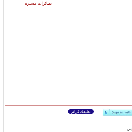
بطائرات مسيرة
تعليقك كزائر
وني