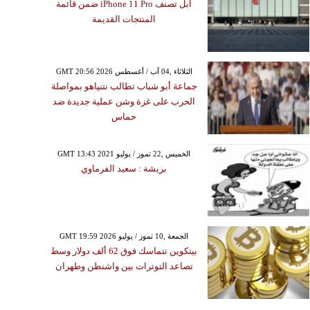
آبل تصنف iPhone 11 Pro ضمن قائمة
المنتجات القديمة
GMT 20:56 2026 الثلاثاء ,04 آب / أغسطس
جماعة أبو شباب تطالب نتنياهو بمواصلة
الحرب على غزة وشن عملية جديدة ضد
حماس
GMT 13:43 2021 الخميس ,22 تموز / يوليو
بريشة : سعيد الفرماوي
GMT 19:59 2026 الجمعة ,10 تموز / يوليو
بيتكوين تتماسك فوق 62 ألف دولار وسط
تصاعد التوترات بين واشنطن وطهران