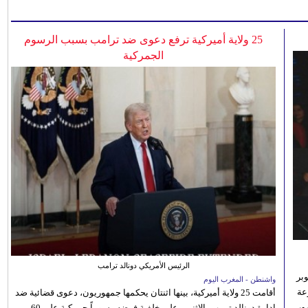
25 ولاية أميركية ترفع دعوى ضد ترامب بسبب الرسوم
الجمركية
الرئيس الأمريكي دونالد ترامب
بر
واشنطن - المغرب اليوم
تنوعة
أقامت 25 ولاية أميركية، بينها اثنتان يحكمها جمهوريون، دعوى قضائية ضد
ور
إدارة دونالد ترمب، الاثنين، على خلفية فرضه رسوماً جمركية على 60