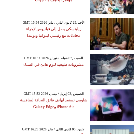
GMT 15:54 2026 الأحد ,25 كانون الثاني / يناير
زيلينسكي يصل إلى فيلنيوس لإجراء
محادثات مع رئيسي ليتوانيا وبولندا
GMT 10:11 2026 السبت ,07 شباط / فبراير
مشروبات طبيعية لنوم هانئ في الشتاء
GMT 15:52 2026 الخميس ,02 إبريل / نيسان
شاومي تستعد لهاتف فائق النحافة لمنافسة
iPhone Air وGalaxy Edge
GMT 16:20 2026 الإثنين ,05 كانون الثاني / يناير