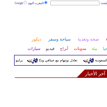
لبحث
المغرب اليوم
Google
صحة وتغذية
سياحة وسفر
ديكور
يا
بيئة
مدونات
أبراج
فيديو
سيارات
ة
تعادل توتنهام مع خيتافي وديّا
برايتون يقسو على روما بثلا
آخر الأخبار