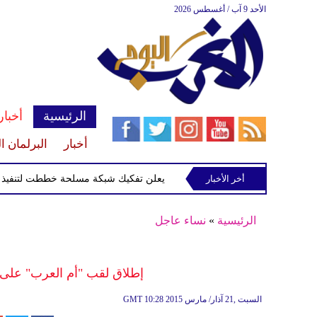
الأحد 9 آب / أغسطس 2026
الرئيسية
أخبار
أخبار
البرلمان ا
روبا وكندا
أخر الأخبار
العراق يعلن تفكيك شبكة مسلحة خططت لتنفيذ هجمات
الرئيسية
»
نساء عاجل
إطلاق لقب "أم العرب" على ال
10:28 2015 السبت ,21 آذار/ مارس
GMT