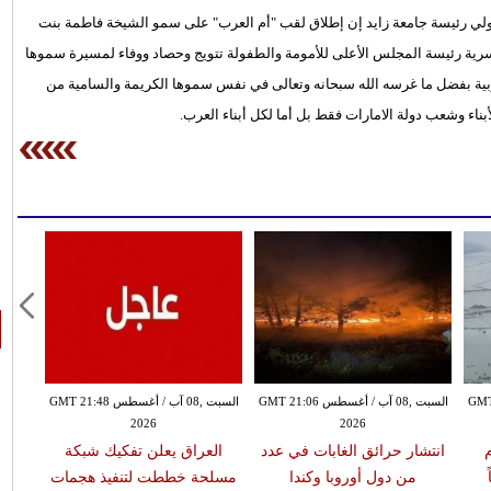
لدولي رئيسة جامعة زايد إن إطلاق لقب "أم العرب" على سمو الشيخة فاطمة بنت
لأسرية رئيسة المجلس الأعلى للأمومة والطفولة تتويج وحصاد ووفاء لمسيرة سموها
ربية بفضل ما غرسه الله سبحانه وتعالى في نفس سموها الكريمة والسامية من
ناء وشعب دولة الامارات فقط بل أما لكل أبناء العرب.
س GMT 20:57
السبت ,08 آب / أغسطس GMT 21:06
السبت ,08 آب / أغسطس GMT 21:48
2026
2026
م
انتشار حرائق الغابات في عدد
العراق يعلن تفكيك شبكة
إخما
من دول أوروبا وكندا
مسلحة خططت لتنفيذ هجمات
ت