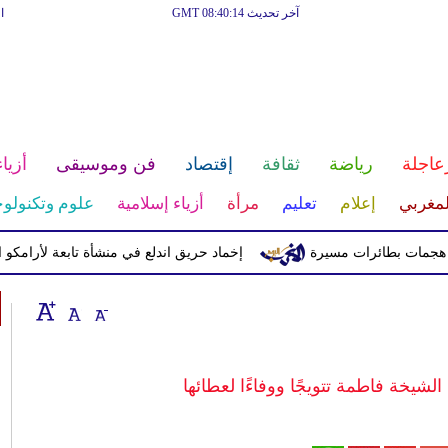
آخر تحديث GMT 08:40:14
ا
عاجلة
رياضة
ثقافة
إقتصاد
فن وموسيقى
أزياء
لمغربي
إعلام
تعليم
مرأة
أزياء إسلامية
علوم وتكنولوج
 بطائرات مسيرة
إخماد حريق اندلع في منشأة تابعة لأرامكو السعودي
شيخة فاطمة تتويجًا ووفاءًا لعطائها