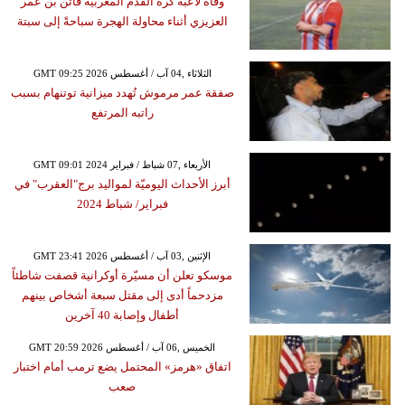
وفاة لاعبة كرة القدم المغربية فاتن بن عمر
العزيزي أثناء محاولة الهجرة سباحةً إلى سبتة
GMT 09:25 2026 الثلاثاء ,04 آب / أغسطس
صفقة عمر مرموش تُهدد ميزانية توتنهام بسبب
راتبه المرتفع
GMT 09:01 2024 الأربعاء ,07 شباط / فبراير
أبرز الأحداث اليوميّة لمواليد برج"العقرب" في
فبراير/ شباط 2024
GMT 23:41 2026 الإثنين ,03 آب / أغسطس
موسكو تعلن أن مسيّرة أوكرانية قصفت شاطئاً
مزدحماً أدى إلى مقتل سبعة أشخاص بينهم
أطفال وإصابة 40 آخرين
GMT 20:59 2026 الخميس ,06 آب / أغسطس
اتفاق «هرمز» المحتمل يضع ترمب أمام اختبار
صعب