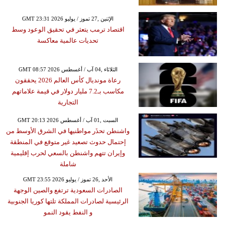
GMT 23:31 2026 الإثنين ,27 تموز / يوليو
اقتصاد ترمب يتعثر في تحقيق الوعود وسط
تحديات عالمية معاكسة
GMT 08:57 2026 الثلاثاء ,04 آب / أغسطس
رعاة مونديال كأس العالم 2026 يحققون
مكاسب بـ7.2 مليار دولار في قيمة علاماتهم
التجارية
GMT 20:13 2026 السبت ,01 آب / أغسطس
واشنطن تحذَر مواطنيها في الشرق الأوسط من
إحتمال حدوث تصعيد غير متوقع في المنطقة
وإيران تتهم واشنطن بالسعي لحرب إقليمية
شاملة
GMT 23:55 2026 الأحد ,26 تموز / يوليو
الصادرات السعودية ترتفع والصين الوجهة
الرئيسية لصادرات المملكة تلتها كوريا الجنوبية
و النفط يقود النمو