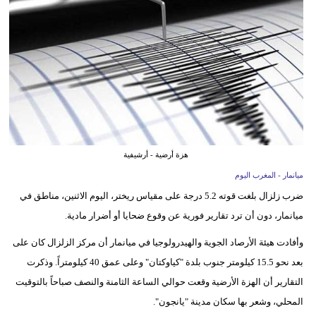
وسفر
ديكور
أخبار
البرلمان
المغربي
إعلام
هزة أرضية - أرشيفية
ميانمار - المغرب اليوم
تعليم
ضرب زلزال بلغت قوته 5.2 درجة على مقياس ريختر، اليوم الاثنين، مناطق في
مرأة
ميانمار، دون أن ترد تقارير فورية عن وقوع ضحايا أو أضرار مادية.
أزياء
وأفادت هيئة الأرصاد الجوية والهيدرولوجيا في ميانمار أن مركز الزلزال كان على
إسلامية
بعد نحو 15.5 كيلومتر جنوب بلدة "كياوكتان" وعلى عمق 40 كيلومتراً. وذكرت
التقارير أن الهزة الأرضية وقعت حوالي الساعة الثامنة والنصف صباحاً بالتوقيت
علوم
المحلي، وشعر بها سكان مدينة "يانجون".
وتكنولوجيا