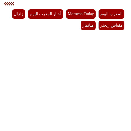
بيئة
المغرب اليوم
Morocco Today
أخبار المغرب اليوم
زلزال
مدوَّنات
مقياس ريختر
ميانمار
أبراج
فيديو
سيارات