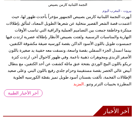
النجمة اللبنانية كارمن بصيبص
بيروت - المغرب اليوم
أبهرت النجمة اللبنانية كارمن بصيبص الجمهور مؤخراً بأحدث ظهور لها، حيث
اعتمدت قصة الشعر القصير متخلية عن شعرها الطويل المعتاد، لتتألق بإطلالات
مبتكرة وخاطفة جمعت بين التصاميم العملية والراقية التي تناسب الأوقات
النهارية والمناسبات الرسمية. ولفتت بصيبص الأنظار بإطلالة عصرية ارتدت فيها
جمبسوت طويل باللون الأسود الداكن بقصة كورسيه ضيقة مكشوفة الكتفين،
بينما انسدل الجزء السفلي بقصة واسعة، ونسقت معه حقيبة يد صغيرة باللون
الأصفر الزبدي ومجوهرات ذهبية ناعمة. وفي ظهور كاجوال آخر، ارتدت كنزة
تريكو باللون البيج الوردي بفتحة عنق مائلة كشفت عن أحد الكتفين، مع بنطال
أبيض عالي الخصر بقصة مستقيمة وحزام جلدي رفيع باللون البني. وعلى صعيد
الإطلالات الفخمة، تألقت بفستان أسود طويل تميز بقصّة الكورسيه العلوية
المطرزة بحبيبات الترتر وتنو...
المزيد
آخر الأخبار الطبية
آخر الأخبار