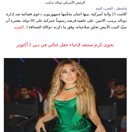
الرئيس الأمريكي دونالد ترامب
واشنطن - المغرب اليوم
أقامت 25 ولاية أميركية، بينها اثنتان يحكمها جمهوريون، دعوى قضائية ضد إدارة
دونالد ترمب، الاثنين، على خلفية فرضه رسوماً جمركية على 60 دولة، معتبرة أن
سيّد البيت الأبيض تجاوز صلاحياته، وفق ما ذكرته «وكالة الصحافة ا...
المزيد
نجوى كرم تستعد لإحياء حفل غنائي في دبي 2 أكتوبر