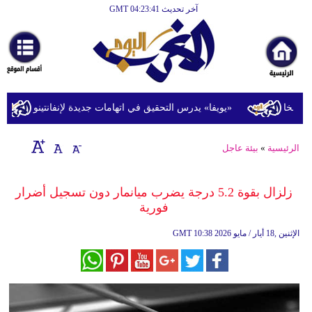
آخر تحديث GMT 04:23:41
الرئيسية
أخبارعاجلة
رياضة
ثقافة
مخا
«يويفا» يدرس التحقيق في اتهامات جديدة لإنفانتينو
ت
إقتصاد
الرئيسية
»
بيئة عاجل
فن
وموسيقى
زلزال بقوة 5.2 درجة يضرب ميانمار دون تسجيل أضرار
فورية
أزياء
10:38 2026 الإثنين ,18 أيار / مايو
GMT
صحة
وتغذية
سياحة