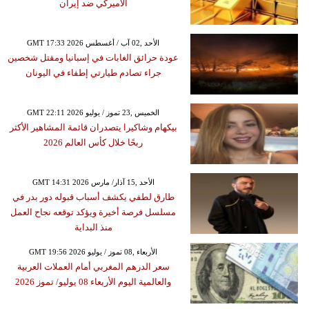
الأميركي ضد إيران
GMT 17:33 2026 الأحد ,02 آب / أغسطس
عودة حرائق الغابات في إسبانيا ومقتل شخصين
جراء تصادم طيارتي إطفاء في اليونان
GMT 22:11 2026 الخميس ,23 تموز / يوليو
بيكهام وشاكيرا يتصدران قائمة المشاهير الأكثر
ربحًا خلال كأس العالم 2026
GMT 14:31 2026 الأحد ,15 آذار/ مارس
طارق لطفي يكشف أسباب قبوله دور بدر في
مسلسل فرصة أخيرة ويؤكد توقعه نجاح العمل
منذ البداية
GMT 19:56 2026 الأربعاء ,08 تموز / يوليو
سعر الدرهم المغربي أمام العملات العربية
والعالمية اليوم الأربعاء 08 يوليو/ تموز 2026