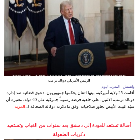
الرئيس الأمريكي دونالد ترامب
واشنطن - المغرب اليوم
أقامت 25 ولاية أميركية، بينها اثنتان يحكمها جمهوريون، دعوى قضائية ضد إدارة
دونالد ترمب، الاثنين، على خلفية فرضه رسوماً جمركية على 60 دولة، معتبرة أن
سيّد البيت الأبيض تجاوز صلاحياته، وفق ما ذكرته «وكالة الصحافة ا...
المزيد
أصالة تستعد للعودة إلى دمشق بعد سنوات من الغياب وتستعيد
ذكريات الطفولة