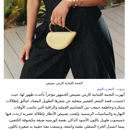
النجمة اللبنانية كارمن بصيبص
بيروت - المغرب اليوم
أبهرت النجمة اللبنانية كارمن بصيبص الجمهور مؤخراً بأحدث ظهور لها، حيث
اعتمدت قصة الشعر القصير متخلية عن شعرها الطويل المعتاد، لتتألق بإطلالات
مبتكرة وخاطفة جمعت بين التصاميم العملية والراقية التي تناسب الأوقات
النهارية والمناسبات الرسمية. ولفتت بصيبص الأنظار بإطلالة عصرية ارتدت فيها
جمبسوت طويل باللون الأسود الداكن بقصة كورسيه ضيقة مكشوفة الكتفين،
بينما انسدل الجزء السفلي بقصة واسعة، ونسقت معه حقيبة يد صغيرة باللون