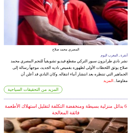
المصري محمد صلاح
أنقرة ـ المغرب اليوم
نشر نادي طرابزون سبور التركي مقطع فيديو تشويقياً للنجم المصري محمد
صلاح يوثق اللحظات الأولى لظهوره بقميص ناديه الجديد، موجهاً رسالة إلى
الجماهير التي تنتظره بعد انتشار أنباء انتقاله. وكان النادي قد أعلن أن
مفاوضا...
المزيد
المزيد من التحقيقات السياحية
6 بدائل منزلية بسيطة ومنخفضة التكلفة لتقليل استهلاك الأطعمة
فائقة المعالجة