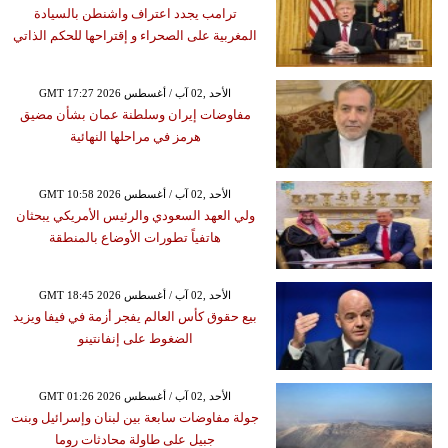
ترامب يجدد اعتراف واشنطن بالسيادة
المغربية على الصحراء و إقتراحها للحكم الذاتي
GMT 17:27 2026 الأحد ,02 آب / أغسطس
مفاوضات إيران وسلطنة عمان بشأن مضيق
هرمز في مراحلها النهائية
GMT 10:58 2026 الأحد ,02 آب / أغسطس
ولي العهد السعودي والرئيس الأمريكي يبحثان
هاتفياً تطورات الأوضاع بالمنطقة
GMT 18:45 2026 الأحد ,02 آب / أغسطس
بيع حقوق كأس العالم يفجر أزمة في فيفا ويزيد
الضغوط على إنفانتينو
GMT 01:26 2026 الأحد ,02 آب / أغسطس
جولة مفاوضات سابعة بين لبنان وإسرائيل وبنت
جبيل على طاولة محادثات روما