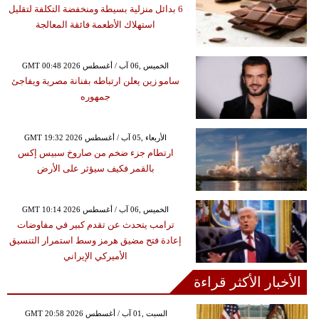
6 بدائل منزلية بسيطة ومنخفضة التكلفة لتقليل
استهلاك الأطعمة فائقة المعالجة
GMT 00:48 2026 الخميس ,06 آب / أغسطس
سامو زين يعلن ارتباطه بفنانة مصرية ويفاجئ
جمهوره
GMT 19:32 2026 الأربعاء ,05 آب / أغسطس
ارتطام جزء ضخم من صاروخ سبيس إكس
بالقمر فكيف سيؤثر على الأرض
GMT 10:14 2026 الخميس ,06 آب / أغسطس
ترامب يتحدث عن تقدم كبير في مفاوضات
إعادة فتح مضيق هرمز وسط استمرار التنسيق
الأميركي الإيراني
الأخبار الأكثر قراءة
GMT 20:58 2026 السبت ,01 آب / أغسطس