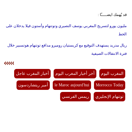
قد يٌهمك ايضـــــًا :
مليون يورو لتسريح المغربي يوسف النصيري وتوتنهام وأستون فيلا يدخلان على
الخط
ريال مدريد يستهدف التوقيع مع كريستيان روميرو مدافع توتنهام هوتسبير خلال
فترة الانتقالات الصيفية
المغرب اليوم
أخر أخبار المغرب اليوم
أخبار المغرب عاجل
Morrocco Today
le Maroc aujourd'hui
أمير ريتشاردسون
توتنهام الإنجليزي
ريمس الفرنسي