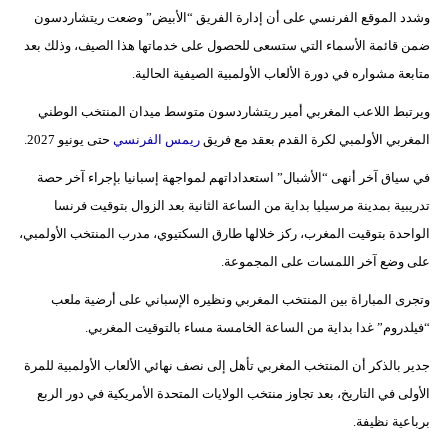
وشدد الموقع الفرنسي على أن إدارة الفريق “الأبيض” وضعت ريتشاردسون
بيئة
ضمن قائمة الأسماء التي ستسعى للحصول على خدماتها هذا الصيف، وذلك بعد
متابعة مشواره في دورة الألعاب الأولمبية الصيفية الحالية.
مدوَّنات
ويرتبط اللاعب المغربي أمير ريتشاردسون متوسط ميدان المنتخب الوطني
أبراج
المغربي الأولمبي لكرة القدم بعقد مع فريق
ريمس الفرنسي
حتى يونيو 2027.
فيديو
في سياق آخر أنهى “الأشبال” استعداداتهم لمواجهة إسبانيا بإجراء آخر حصة
تدريبية بمدينة مرسيليا بداية من الساعة الثانية بعد الزوال بتوقيت فرنسا
سيارات
الواحدة بتوقيت المغرب، ركز خلالها طارق السكتيوي، مدرب المنتخب الأولمبي،
على وضع آخر اللمسات على المجموعة.
وتجرى المباراة بين المنتخب المغربي ونظيره الإسباني على أرضية ملعب
“فيلدروم” غدا بداية من الساعة الخامسة مساء بالتوقيت المغربي.
جدير بالذكر أن المنتخب المغربي تأهل إلى نصف نهائي الألعاب الأولمبية للمرة
الأولى في التاريخ، بعد تجاوز منتخب الولايات المتحدة الأمريكية في دور الربع
برباعية نظيفة.