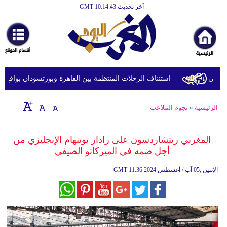
آخر تحديث GMT 10:14:43
الرئيسية
أخبارعاجلة
رياضة
ثقافة
استئناف الرحلات المنتظمة بين القاهرة وبورتسودان بواقع 5 رحلات أسبوعيا
إقتصاد
الرئيسية
»
نجوم الملاعب
فن
وموسيقى
المغربي ريتشاردسون على رادار توتنهام الإنجليزي من
أجل ضمه في الميركاتو الصيفي
أزياء
11:36 2024 الإثنين ,05 آب / أغسطس
GMT
صحة
وتغذية
سياحة