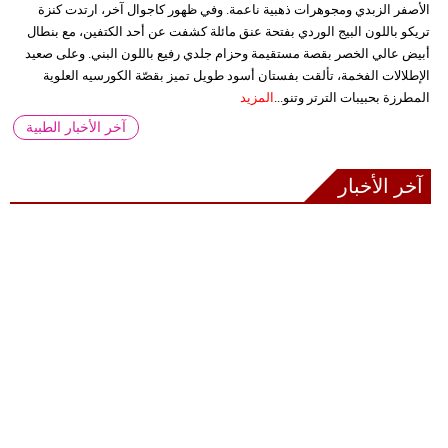
الأصفر الزبدي ومجوهرات ذهبية ناعمة. وفي ظهور كاجوال آخر، ارتدت كنزة
تريكو باللون البيج الوردي بفتحة عنق مائلة كشفت عن أحد الكتفين، مع بنطال
أبيض عالي الخصر بقصة مستقيمة وحزام جلدي رفيع باللون البني. وعلى صعيد
الإطلالات الفخمة، تألقت بفستان أسود طويل تميز بقصّة الكورسيه العلوية
المطرزة بحبيبات الترتر وتنو...
المزيد
آخر الأخبار الطبية
آخر الأخبار