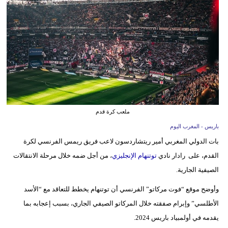
وسفر
ديكور
أخبار
البرلمان
المغربي
إعلام
ملعب كرة قدم
باريس - المغرب اليوم
تعليم
بات الدولي المغربي أمير ريتشاردسون لاعب فريق ريمس الفرنسي لكرة
مرأة
القدم، على رادار نادي
توتنهام الإنجليزي
، من أجل ضمه خلال مرحلة الانتقالات
الصيفية الجارية.
أزياء
إسلامية
وأوضح موقع “فوت مركاتو” الفرنسي أن توتنهام يخطط للتعاقد مع “الأسد
الأطلسي” وإبرام صفقته خلال المركاتو الصيفي الجاري، بسبب إعجابه بما
علوم
يقدمه في أولمبياد باريس 2024.
وتكنولوجيا