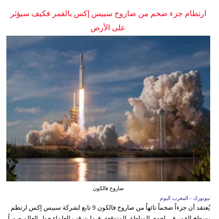
ارتطام جزء ضخم من صاروخ سبيس إكس بالقمر فكيف سيؤثر
على الأرض
صاروخ فالكون
نيويورك - المغرب اليوم
يُعتقد أن جزءاً ضخماً تائهاً من صاروخ فالكون 9 تابع لشركة سبيس إكس ارتطم
بسطح القمر في إحدى المناطق المتوقعة، فيما يترقب العلماء حول العالم صوراً