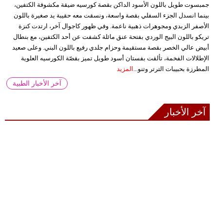
جمبسوت طويل باللون الأسود الداكن بقصة كورسيه ضيقة مكشوفة الكتفين،
بينما انسدل الجزء السفلي بقصة واسعة، ونسقت معه حقيبة يد صغيرة باللون
الأصفر الزبدي ومجوهرات ذهبية ناعمة. وفي ظهور كاجوال آخر، ارتدت كنزة
تريكو باللون البيج الوردي بفتحة عنق مائلة كشفت عن أحد الكتفين، مع بنطال
أبيض عالي الخصر بقصة مستقيمة وحزام جلدي رفيع باللون البني. وعلى صعيد
الإطلالات الفخمة، تألقت بفستان أسود طويل تميز بقصّة الكورسيه العلوية
المطرزة بحبيبات الترتر وتنو...
المزيد
آخر الأخبار الطبية
آخر الأخبار