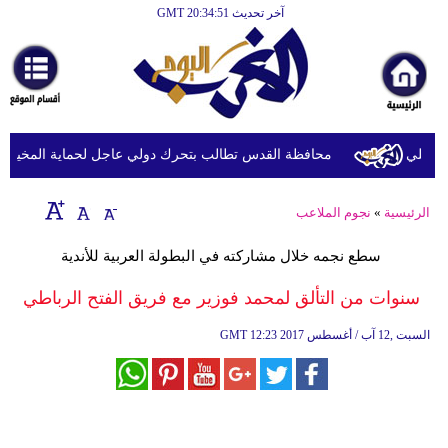
آخر تحديث GMT 20:34:51
الرئيسية
أخبارعاجلة
رياضة
ثقافة
يلي
محافظة القدس تطالب بتحرك دولي عاجل لحماية المخيمات ال
إقتصاد
الرئيسية
»
نجوم الملاعب
فن
سطع نجمه خلال مشاركته في البطولة العربية للأندية
وموسيقى
سنوات من التألق لمحمد فوزير مع فريق الفتح الرباطي
أزياء
12:23 2017 السبت ,12 آب / أغسطس
GMT
صحة
وتغذية
سياحة