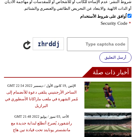
شروط النشر:
عدم الإساءة للكاتب أو للأشخاص أو للمقدسات أو مهاجمة الأديان
أو الذات الالهية. والابتعاد عن التحريض الطائفي والعنصري والشتائم.
اُوافق على شروط الأستخدام
Security Code
*
أرسل التعليق
أخبار ذات صلة
GMT 22:54 2022 الإثنين ,19 كانون الأول / ديسمبر
الساحر الأرجنتيني يتلقى دعوة للأنضمام إلى
مّمر الشهرة في ملعب ماراكانا الأسطوري في
البرازيل
GMT 21:48 2022 الأحد ,03 تموز / يوليو
راشفورد يُصرح أتطلع لبداية جديدة مع
مانشستر يونايتد تحت قيادة تين هاج