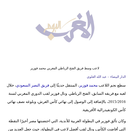
وسفر
ديكور
أخبار
البرلمان
المغربي
إعلام
لاعب وسط فريق الفتح الرباطي المغربي محمد فوزير
تعليم
الدار البيضاء – عبد الله العلوي
سطع نجم اللاعب
محمد فوزير
، المنتقل حديثًا إلى
فريق النصر السعودي
، خلال
مرأة
لعبه مع فريقه السابق، الفتح الرباطي. ونال فوزير لقب الدوري المغربي لسنة
أزياء
2015/2016، بالإضافة إلى الوصول إلى نهائي كأس العرش، وبلوغه نصف نهائي
إسلامية
كأس الكونفيدرالية الأفريقية.
وكان تألق فوزير في البطولة العربية للأندية، التي احتضنتها مصر أخيرًا النقطة
علوم
التي أفاضت الكأس، ونال لقب أفضل لاعب في البطولة، حيث جعل العديد من
وتكنولوجيا