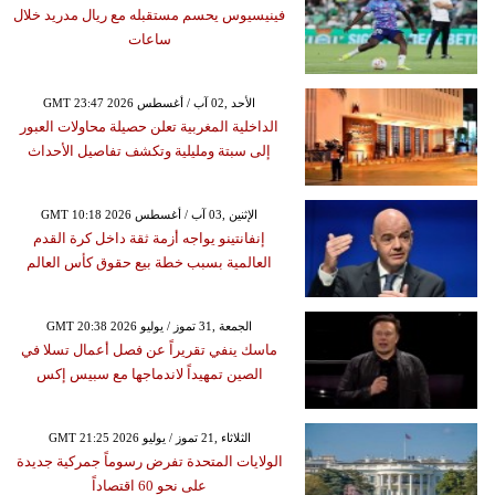
فينيسيوس يحسم مستقبله مع ريال مدريد خلال
ساعات
GMT 23:47 2026 الأحد ,02 آب / أغسطس
الداخلية المغربية تعلن حصيلة محاولات العبور
إلى سبتة ومليلية وتكشف تفاصيل الأحداث
GMT 10:18 2026 الإثنين ,03 آب / أغسطس
إنفانتينو يواجه أزمة ثقة داخل كرة القدم
العالمية بسبب خطة بيع حقوق كأس العالم
GMT 20:38 2026 الجمعة ,31 تموز / يوليو
ماسك ينفي تقريراً عن فصل أعمال تسلا في
الصين تمهيداً لاندماجها مع سبيس إكس
GMT 21:25 2026 الثلاثاء ,21 تموز / يوليو
الولايات المتحدة تفرض رسوماً جمركية جديدة
على نحو 60 اقتصاداً