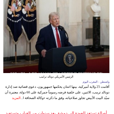
الرئيس الأمريكي دونالد ترامب
واشنطن - المغرب اليوم
أقامت 25 ولاية أميركية، بينها اثنتان يحكمها جمهوريون، دعوى قضائية ضد إدارة
دونالد ترمب، الاثنين، على خلفية فرضه رسوماً جمركية على 60 دولة، معتبرة أن
سيّد البيت الأبيض تجاوز صلاحياته، وفق ما ذكرته «وكالة الصحافة ا...
المزيد
أصالة تستعد للعودة إلى دمشق بعد سنوات من الغياب وتستعيد