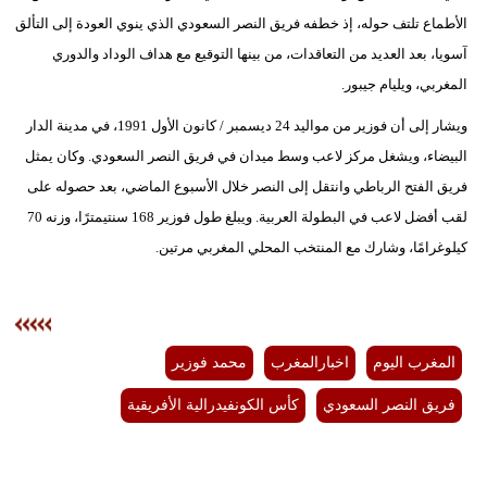
الأطماع تلتف حوله، إذ خطفه فريق النصر السعودي الذي ينوي العودة إلى التألق
بيئة
آسويا، بعد العديد من التعاقدات، من بينها التوقيع مع هداف الوداد والدوري
المغربي، ويليام جيبور.
مدوَّنات
ويشار إلى أن فوزير من مواليد 24 ديسمبر / كانون الأول 1991، في مدينة الدار
أبراج
البيضاء، ويشغل مركز لاعب وسط ميدان في فريق النصر السعودي. وكان يمثل
فريق الفتح الرباطي وانتقل إلى النصر خلال الأسبوع الماضي، بعد حصوله على
فيديو
لقب أفضل لاعب في البطولة العربية. ويبلغ طول فوزير 168 سنتيمترًا، وزنه 70
سيارات
كيلوغرامًا، وشارك مع المنتخب المحلي المغربي مرتين.
المغرب اليوم
اخبارالمغرب
محمد فوزير
فريق النصر السعودي
كأس الكونفيدرالية الأفريقية