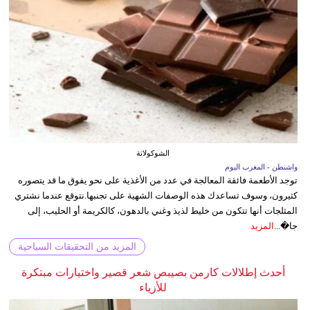
الشوكولاتة
واشنطن - المغرب اليوم
توجد الأطعمة فائقة المعالجة في عدد من الأغذية على نحو يفوق ما قد يتصوره
كثيرون، وسوف تساعدك هذه الوصفات الشهية على تجنبها.نتوقع عندما نشتري
المثلجات أنها تتكون من خليط لذيذ وغني بالدهون، كالكريمة أو الحليب، إلى
جا�...
المزيد
المزيد من التحقيقات السياحية
أحدث إطلالات كارمن بصيبص شعر قصير واختيارات مبتكرة
للأزياء