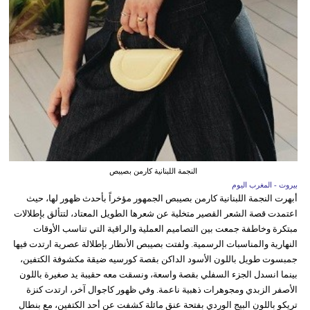
النجمة اللبنانية كارمن بصيبص
بيروت - المغرب اليوم
أبهرت النجمة اللبنانية كارمن بصيبص الجمهور مؤخراً بأحدث ظهور لها، حيث
اعتمدت قصة الشعر القصير متخلية عن شعرها الطويل المعتاد، لتتألق بإطلالات
مبتكرة وخاطفة جمعت بين التصاميم العملية والراقية التي تناسب الأوقات
النهارية والمناسبات الرسمية. ولفتت بصيبص الأنظار بإطلالة عصرية ارتدت فيها
جمبسوت طويل باللون الأسود الداكن بقصة كورسيه ضيقة مكشوفة الكتفين،
بينما انسدل الجزء السفلي بقصة واسعة، ونسقت معه حقيبة يد صغيرة باللون
الأصفر الزبدي ومجوهرات ذهبية ناعمة. وفي ظهور كاجوال آخر، ارتدت كنزة
تريكو باللون البيج الوردي بفتحة عنق مائلة كشفت عن أحد الكتفين، مع بنطال