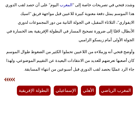
وشدد فتحي في تصريحات خاصة إلى "
المغرب
اليوم" على أن حصد لقب الدوري
بيئة
هذا الموسم يمثل دفعة معنوية كبيرة للاعبين قبل مواجهة فريق "اسيك
الايفواري"، الثلاثاء المقبل، في الجولة الثانية من دور المجموعات لدوري
مدوَّنات
الأبطال، لافتًا إلى ضرورة تصحيح المسار في البطولة الإفريقية بعد الخسارة في
الجولة الأولى أمام زيسكو الزامبي.
أبراج
وأوضح فتحي أنه وزملاءه من اللاعبين تحملوا الكثير من الضغوط طوال الموسم
فيديو
كان أصعبها تعرضهم للعديد من الانتقادات البعيدة عن التقييم الموضوعي، ولهذا
سيارات
جاء الرد عمليًا بحصد لقب الدوري قبل أسبوعين من انتهاء المسابقة.
المغرب الرياضي
الأهلي
الإسماعيلي
البطولة الإفريقية