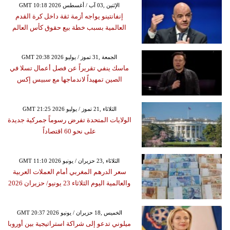
GMT 10:18 2026 الإثنين ,03 آب / أغسطس
إنفانتينو يواجه أزمة ثقة داخل كرة القدم
العالمية بسبب خطة بيع حقوق كأس العالم
GMT 20:38 2026 الجمعة ,31 تموز / يوليو
ماسك ينفي تقريراً عن فصل أعمال تسلا في
الصين تمهيداً لاندماجها مع سبيس إكس
GMT 21:25 2026 الثلاثاء ,21 تموز / يوليو
الولايات المتحدة تفرض رسوماً جمركية جديدة
على نحو 60 اقتصاداً
GMT 11:10 2026 الثلاثاء ,23 حزيران / يونيو
سعر الدرهم المغربي أمام العملات العربية
والعالمية اليوم الثلاثاء 23 يونيو/ حزيران 2026
GMT 20:37 2026 الخميس ,18 حزيران / يونيو
ميلوني تدعو إلى شراكة استراتيجية بين أوروبا