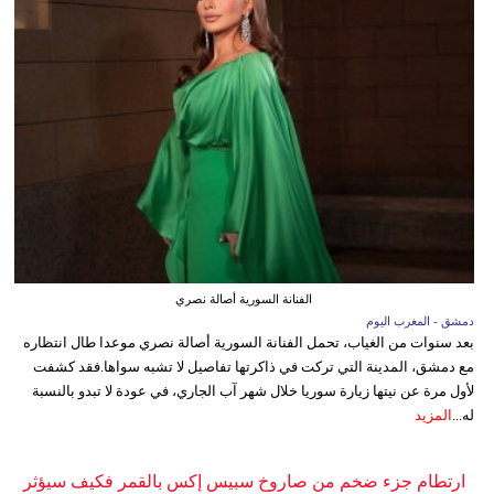
الفنانة السورية أصالة نصري
دمشق - المغرب اليوم
بعد سنوات من الغياب، تحمل الفنانة السورية أصالة نصري موعدا طال انتظاره
مع دمشق، المدينة التي تركت في ذاكرتها تفاصيل لا تشبه سواها.فقد كشفت
لأول مرة عن نيتها زيارة سوريا خلال شهر آب الجاري، في عودة لا تبدو بالنسبة
له...
المزيد
ارتطام جزء ضخم من صاروخ سبيس إكس بالقمر فكيف سيؤثر