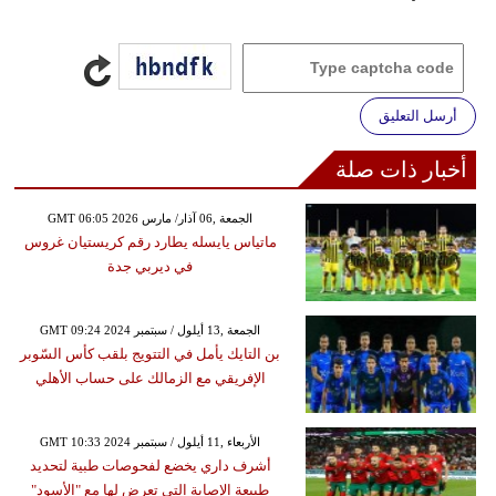
أرسل التعليق
أخبار ذات صلة
GMT 06:05 2026 الجمعة ,06 آذار/ مارس
ماتياس يايسله يطارد رقم كريستيان غروس
في ديربي جدة
GMT 09:24 2024 الجمعة ,13 أيلول / سبتمبر
بن التايك يأمل في التتويج بلقب كأس السّوبر
الإفريقي مع الزمالك على حساب الأهلي
GMT 10:33 2024 الأربعاء ,11 أيلول / سبتمبر
أشرف داري يخضع لفحوصات طبية لتحديد
طبيعة الإصابة التي تعرض لها مع "الأسود"