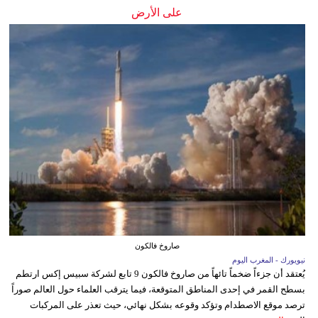
على الأرض
صاروخ فالكون
نيويورك - المغرب اليوم
يُعتقد أن جزءاً ضخماً تائهاً من صاروخ فالكون 9 تابع لشركة سبيس إكس ارتطم
بسطح القمر في إحدى المناطق المتوقعة، فيما يترقب العلماء حول العالم صوراً
ترصد موقع الاصطدام وتؤكد وقوعه بشكل نهائي، حيث تعذر على المركبات