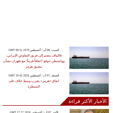
GMT 00:51 1970 السبت ,08 آب / أغسطس
قاليباف ينضم إلى فريق التفاوض الإيراني،
وواشنطن تتوقع "اتفاقاً قريباً" مع طهران بشأن
مضيق هرمز
GMT 20:42 2026 الجمعة ,07 آب / أغسطس
اتفاق «هرمز» يقترب وسط خلاف على
السيطرة
الأخبار الأكثر قراءة
GMT 17:27 2026 الأحد ,02 آب / أغسطس