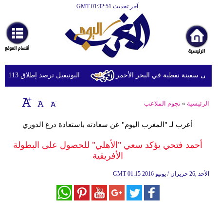
آخر تحديث GMT 01:32:51
الرئيسية
أخبارعاجلة
رياضة
ثقافة
 سفينة نفطية في البحر الأحمر
اليونيفيل ترصد إطلاق 113 مقذوفا إسرائيليا على لبنان خلال يوم واحد
إقتصاد
الرئيسية
»
نجوم الملاعب
فن
أعرب لـ "المغرب اليوم" عن سعادته باستعادة درع الدوري
وموسيقى
أحمد فتحي يؤكد سعي "الأهلي" للحصول على البطولة
أزياء
الأفريقية
صحة
01:15 2016 الأحد ,26 حزيران / يونيو
GMT
وتغذية
سياحة