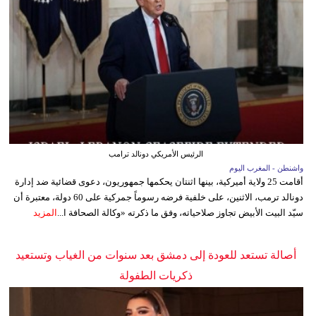
الرئيس الأمريكي دونالد ترامب
واشنطن - المغرب اليوم
أقامت 25 ولاية أميركية، بينها اثنتان يحكمها جمهوريون، دعوى قضائية ضد إدارة
دونالد ترمب، الاثنين، على خلفية فرضه رسوماً جمركية على 60 دولة، معتبرة أن
سيّد البيت الأبيض تجاوز صلاحياته، وفق ما ذكرته «وكالة الصحافة ا...
المزيد
أصالة تستعد للعودة إلى دمشق بعد سنوات من الغياب وتستعيد
ذكريات الطفولة