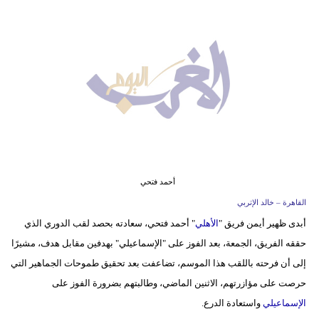
وسفر
ديكور
أخبار
البرلمان
المغربي
إعلام
تعليم
أحمد فتحي
القاهرة – خالد الإتربي
مرأة
أبدى ظهير أيمن فريق "
الأهلي
" أحمد فتحي، سعادته بحصد لقب الدوري الذي
حققه الفريق، الجمعة، بعد الفوز على "الإسماعيلي" بهدفين مقابل هدف، مشيرًا
أزياء
إلى أن فرحته باللقب هذا الموسم، تضاعفت بعد تحقيق طموحات الجماهير التي
إسلامية
حرصت على مؤازرتهم، الاثنين الماضي، وطالبتهم بضرورة الفوز على
علوم
الإسماعيلي
واستعادة الدرع.
وتكنولوجيا