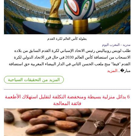
بطولة كأس العالم لكرة القدم
مدريد - المغرب اليوم
طلب لويس روبياليس رئيس الاتحاد الإسباني لكرة القدم السابق من بلاده
الانسحاب من استضافة كأس العالم 2030 في حال قرر الاتحاد الدولي لكرة
القدم "فيفا" منح ملعب الحسن الثاني في الدار البيضاء المغربية حق استضافة
مبار�...
المزيد
المزيد من التحقيقات السياحية
6 بدائل منزلية بسيطة ومنخفضة التكلفة لتقليل استهلاك الأطعمة
فائقة المعالجة