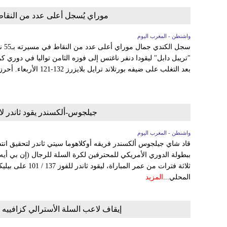
موراي يُسجل أعلى عدد من النقاط 
واشنطن - المغرب اليوم
سجل
"تريبل دابل" ليقودا دنفر ناغتس إلى فوزه الثامن تواليا في دوري ك
بعد التغلب على ضيفه بورتلاند ترايل بلايزرز 132-121 الأربعاء. أحرز موراي 30 نقطة في الشوط...
جيلجوس-ألكسندر يقود ثاندر لاك
واشنطن - المغرب اليوم
قاد شاي جيلجوس ألكسندر فريقه أوكلاهوما سيتي ثاندر لتحقيق انتصار
ثلاثة فترات من عمر المب
المحلي...
المزيد
إيقاف لاعب السلة الأسترالي كزافيي