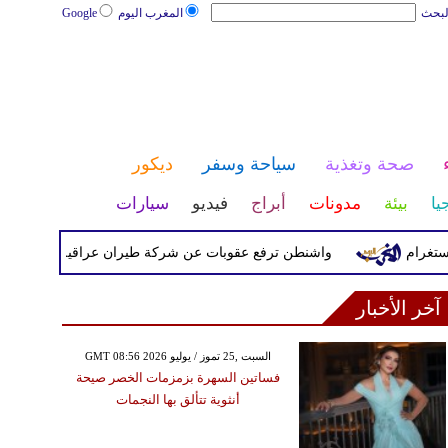
لبحث
المغرب اليوم
Google
صحة وتغذية
سياحة وسفر
ديكور
يا
بيئة
مدونات
أبراج
فيديو
سيارات
ام
واشنطن ترفع عقوبات عن شركة طيران عراقية كانت مدرجة بس
آخر الأخبار
GMT 08:56 2026 السبت ,25 تموز / يوليو
فساتين السهرة بزمزمات الخصر صيحة
أنثوية تتألق بها النجمات