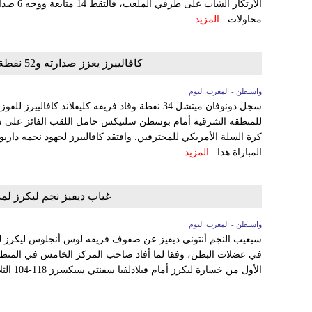
محاولات...
المزيد
كافالييرز يعزز صدارته و52 نقطة لغيلجوس-ألكسندر في خسارة أوكلاهوما
واشنطن - المغرب اليوم
المباراة هذا...
المزيد
غياب ديفيز نجم ليكرز لم
واشنطن - المغرب اليوم
سيغيب النجم أنتوني ديفيز عن صفوف فريقه لوس أنجلوس ليكرز لمد
في عضلات البطن، وفقا لما أفاد صاحب المركز الخامس في المنطقة 
الأول من خسارة ليكرز أمام فيلادلفيا سفنتي سيكسرز 118-104 الثلاثاء، حيث أمسك بطنه وهو يتجه...