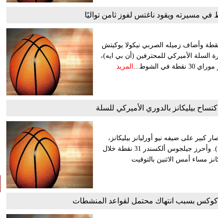
في مسيرته ويقود ناغتس لفوز ثامن تواليًا
 الكندي جمال موراي أعلى عدد من النقاط في مسيرته بـ55 نقطة وأضاف زميله الصربي نيكولا يوكيتش
رة السلة الأميركي للمحترفين (أن بي ايه)،
المزيد
تساح بيليكانز بالدوري الأميركي للسلة
 كبير على ضيفه نيو أورليانز بيليكانز،
ببطولة الدوري الأمريكي للمحترفين لكرة السلة للرجال (إن بي أيه). وأحرز جيلجوس ألكسندر 31 نقطة خلال
اراة، ليقود ثاندر للفوز 137 / 101 على بيليكانز مساء أمس الاثنين بالتوقيت
ه كوكس بسبب انتهاك محتمل لقواعد المنشطات