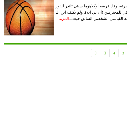
ة، هي الأعلى في مسيرته، وقاد فريقه أوكلاهوما سيتي ثاندر للفوز
لة الاميركي للمحترفين (أن بي ايه). ولم يكتف ابن الـ
المزيد
4
3