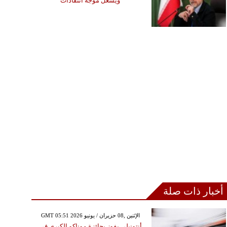
ويشعل موجة انتقادات
أخبار ذات صلة
GMT 05:51 2026 الإثنين ,08 حزيران / يونيو
أنتونيلي يفوز بجائزة موناكو الكبرى في