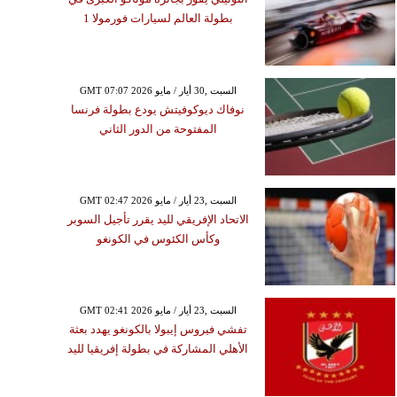
بطولة العالم لسيارات فورمولا 1
GMT 07:07 2026 السبت ,30 أيار / مايو
نوفاك ديوكوفيتش يودع بطولة فرنسا
المفتوحة من الدور الثاني
GMT 02:47 2026 السبت ,23 أيار / مايو
الاتحاد الإفريقي لليد يقرر تأجيل السوبر
وكأس الكئوس في الكونغو
GMT 02:41 2026 السبت ,23 أيار / مايو
تفشي فيروس إيبولا بالكونغو يهدد بعثة
الأهلي المشاركة في بطولة إفريقيا لليد