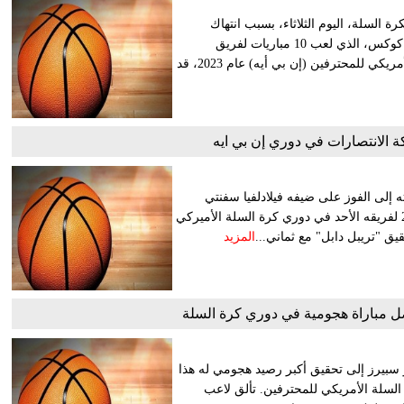
السلة، اليوم الثلاثاء، بسبب انتهاك
محتمل لقواعد المنشطات. وأعلن الاتحاد الأسترالي لكرة السلة أن كوكس، الذي لعب 10 مباريات لفريق
واشنطن ويزاردز، قبل أن يستغني عنه الفريق المنافس بالدوري الأمريكي للمحترفين (إن بي أيه) عام 2023، قد
ة الانتصارات في دوري إن بي ايه
ه إلى الفوز على ضيفه فيلادلفيا سفنتي
سيكسرز 135-127 بتسجيله 43 نقطة بينها ثماني ثلاثيات من أصل 24 لفريقه الأحد في دوري كرة السلة الأميركي
يق "تريبل دابل" مع ثماني...
المزيد
فضل مباراة هجومية في دوري كرة السلة
ما 30 نقطة وقاد سان أنتونيو سبيرز إلى تحقيق أكبر رصيد هجومي له هذا
ووكي باكس 144-118 في دوري كرة السلة الأمريكي للمحترفين. تألق لاعب