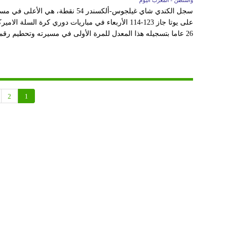
واشنطن - المغرب اليوم
سجل الكندي شاي غيلجوس-ألكسندر 54 نقط
على يوتا جاز 123-114 الأربعاء في مباريات دوري كرة الس
26 عاما بتسجيله هذا المعدل للمرة الأولى في مسيرته وتحطيم رقمه القياسي الشخصي السابق حيث...
2
1