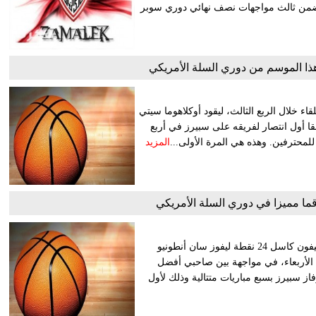
، ضمن ثالث مواجهات نصف نهائي دوري سوبر
هذا الموسم من دوري السلة الأمريكي
صل 34 نقطة أحرزها في اللقاء خلال الربع الثالث، ليقود أوكلاهوما سيتي
أنطونيو سبيرز، محققا أول انتصار لفريقه على سبيرز في أربع
محترفين. وهذه هي المرة الأولى...
المزيد
قما مميزا في دوري السلة الأمريكي
سجل كيلدون جونسون 25 نقطة من على مقاعد البدلاء وأضاف ستيفون كاسل 24 نقطة ليفوز سان أنطونيو
اليوم، الأربعاء، في مواجهة بين صاحبي أفضل
 سبيرز بسبع مباريات متتالية وذلك لأول