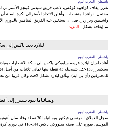
واشنطن - المغرب اليوم
تقرر إيقاف كزافييه كوكس، لاعب فريق سيدني كينجز الأسترالي لكرة 
تم إيقافه بشكل...
المزيد
ليلارد يعيد باكس إلى سك
واشنطن - المغرب اليوم
أعاد داميان ليلارد فريقه ميلووكي باكس إلى سكة الانتصارات بقيادت
للمحترفين (أن بي ايه). وتألق ليلارد بشكل لافت وكان قريبا من تحق
ويمبانياما يقود سبيرز إلى أ
واشنطن - المغرب اليوم
سجل العملاق الفرنسي فيكتور ويمبانيا
الموسم، بفوزه على ضيفه ميل