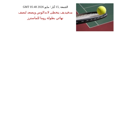
GMT 05:48 2026 الجمعة ,15 أيار / مايو
مدفيديف يتخطى لاندالوس ويصعد لنصف
نهائي بطولة روما للماسترز