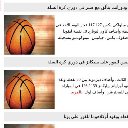
 ودورانت يتألق مع صنز في دوري كرة السلة
سجل جيمس هاردن 40 نقطة ليقود لوس أنجليس كليبرز للفوز على ميلواكي بكس 127 117 فجر اليوم الأحد في
الدوري الأمريكي لكرة السلة للمحترفين. وأحرز نورمان بويل 33 نقطة وأضاف كاوي ليونارد 18 نقطة ليقودا
ي صفوف بكس، جيانيس انتيتوكونمبو بتسجيله
يس للفوز على بيليكانز في دوري كرة السلة
سجل جارين جاكسون جونيور 29 نقطة، من بينها 15 نقطة في الربع الثالث، وأضاف ديزموند بين 20 نقطة ونفذ
14 تمريرة حاسمة، ليقود الاثنان ممفيس جريزليس إلى الفوز على نيو أورليانز بيليكانز 139 / 126 في المباراة
 للمحترفين. وأضاف لوك...
المزيد