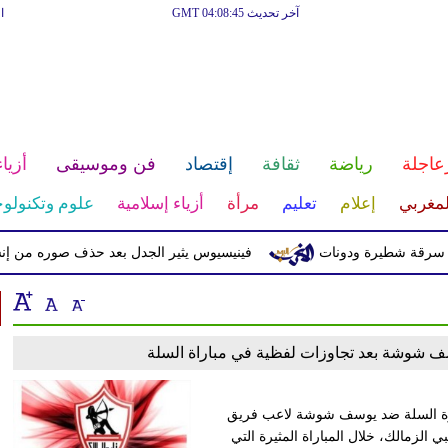
آخر تحديث GMT 04:08:45
ا
عاجلة
رياضة
ثقافة
إقتصاد
فن وموسيقى
أزياء
لمغربي
إعلام
تعليم
مرأة
أزياء إسلامية
علوم وتكنولوج
قة شطيرة ودونات
فينيسيوس يثير الجدل بعد حذف صوره من إنستغر
 شوشة بعد تجاوزات لفظية في مباراة السلة
لكرة السلة ضد يوسف شوشة لاعب فريق
 الزمالك، خلال المباراة المثيرة التي