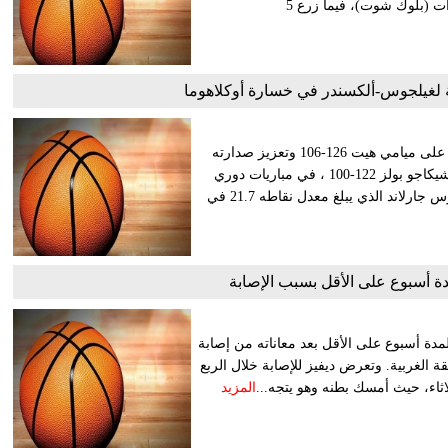
الارتكاز الشاب على طرفي الملعب، فالتقط 14 متابعة ووجه 6 صدات (بلوك شوت)، فيما زرع 5
سجل دونوفان ميتشل 34 نقطة وقاد فريقه كليفلاند كافالييرز للفوز على ميامي هيت 126-106 وتعزيز صدارته
للمنطقة الشرقية أمام بوسطن سلتيكس حامل اللقب الفائز على شيكاجو بولز 122-100 ، في مباريات دوري
كرة السلة الأمريكي للمحترفين. وافتقد كافالييرز لجهود نجمه داريوس جارلاند الذي يبلغ معدل نقاطه 21.7 في
دة أسبوع على الأقل بسبب الإصابة
ة أسبوع على الأقل بعد معاناته من إصابة
الغربية. وتعرض ديفيز للإصابة خلال الربع
المزيد