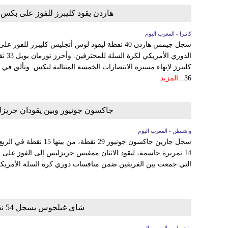
هاردن يقود كليبرز للفوز على بكس
كانبرا - المغرب اليوم
كليبرز لإنهاء مسيرة الانتصارات الخمسة المتتالية لبكس. وتألق ف
36...
المزيد
جاكسون جونيور وبين يقودان جريزل
واشنطن - المغرب اليوم
التي جمعت بين الفريقين ضمن منافسات دوري كرة السلة الأمريكي
شاي غيلجوس يسجل 54 نقطة ويقود أوكلاهوما للفوز على يوتا