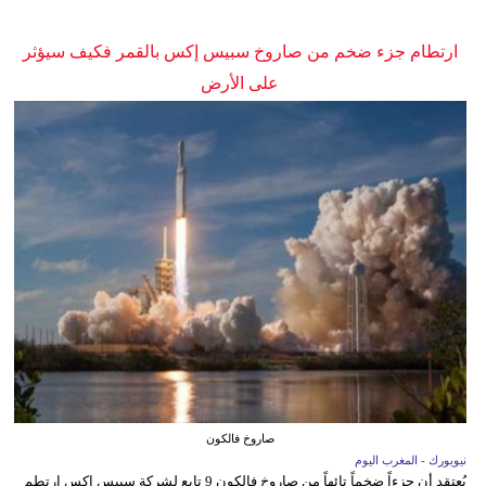
ارتطام جزء ضخم من صاروخ سبيس إكس بالقمر فكيف سيؤثر
على الأرض
صاروخ فالكون
نيويورك - المغرب اليوم
يُعتقد أن جزءاً ضخماً تائهاً من صاروخ فالكون 9 تابع لشركة سبيس إكس ارتطم