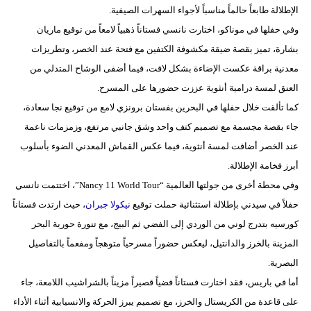
الإطلالة طابعاً حالماً مناسباً لأجواء السهرات الصيفية.
وفي حفلها في موناكو، اختارت نانسي فستاناً ذهبياً لامعاً من توقيع ماريان
بشارة، تميز بقصة ضيقة مكشوفة الكتفين مع فتحة عند الخصر، وتطريزات
معدنية براقة عكست الإضاءة بشكل لافت، فيما أضفى الوشاح المتدلي من
العنق لمسة درامية أنثوية عززت حضورها على المسرح.
كما تألقت خلال حفلها في البحرين بفستان برونزي لامع من توقيع نجا سعادة،
جاء بقصة مجسمة مع تصميم كتف واحد وشق جانبي مرتفع، وزمزمات ناعمة
عند الخصر أضافت لمسة أنثوية، فيما عكس القماش المعدني الضوء بأسلوب
أبرز فخامة الإطلالة.
وفي محطة أخرى من جولتها العالمية “Nancy 11 World Tour”، اختتمت نانسي
حفلاً في سيدني بإطلالة استثنائية حملت توقيع
نيكولا جبران
، حيث ارتدت فستاناً
كورسيه بتدرج لوني من الوردي إلى الفضي ثم البيج، مع تنورة حورية البحر
المزينة بالخرز والدانتيل، ليعكس حضوراً مسرحياً متوهجاً ومفعماً بالتفاصيل
البصرية.
أما في باريس، فقد اختارت فستاناً فضياً قصيراً مزيناً بالشراشيب اللامعة، جاء
على قاعدة من الكريستال والخرز، مع تصميم يبرز الحركة والانسيابية أثناء الأداء