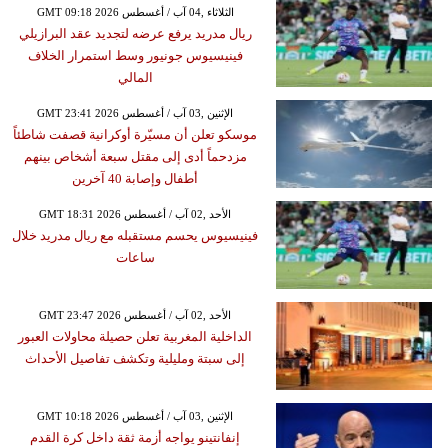
GMT 09:18 2026 الثلاثاء ,04 آب / أغسطس
ريال مدريد يرفع عرضه لتجديد عقد البرازيلي
فينيسيوس جونيور وسط استمرار الخلاف
المالي
GMT 23:41 2026 الإثنين ,03 آب / أغسطس
موسكو تعلن أن مسيّرة أوكرانية قصفت شاطئاً
مزدحماً أدى إلى مقتل سبعة أشخاص بينهم
أطفال وإصابة 40 آخرين
GMT 18:31 2026 الأحد ,02 آب / أغسطس
فينيسيوس يحسم مستقبله مع ريال مدريد خلال
ساعات
GMT 23:47 2026 الأحد ,02 آب / أغسطس
الداخلية المغربية تعلن حصيلة محاولات العبور
إلى سبتة ومليلية وتكشف تفاصيل الأحداث
GMT 10:18 2026 الإثنين ,03 آب / أغسطس
إنفانتينو يواجه أزمة ثقة داخل كرة القدم