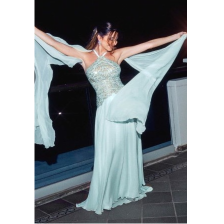
وسفر
ديكور
أخبار
البرلمان
المغربي
إعلام
تعليم
مرأة
أزياء
إسلامية
علوم
وتكنولوجيا