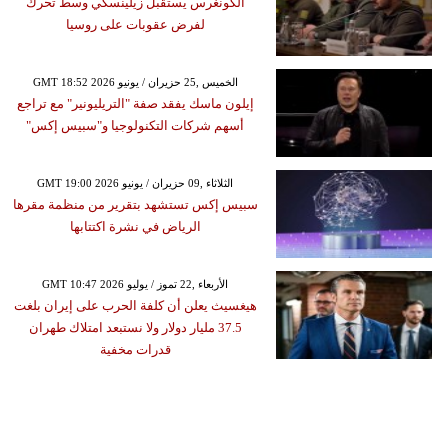
الكونغرس يستقبل زيلينسكي وسط تحرك
لفرض عقوبات على روسيا
GMT 18:52 2026 الخميس ,25 حزيران / يونيو
إيلون ماسك يفقد صفة "التريليونير" مع تراجع
أسهم شركات التكنولوجيا و"سبيس إكس"
GMT 19:00 2026 الثلاثاء ,09 حزيران / يونيو
سبيس إكس تستشهد بتقرير من منظمة مقرها
الرياض في نشرة اكتتابها
GMT 10:47 2026 الأربعاء ,22 تموز / يوليو
هيغسيث يعلن أن كلفة الحرب على إيران بلغت
37.5 مليار دولار ولا نستبعد امتلاك طهران
قدرات مخفية