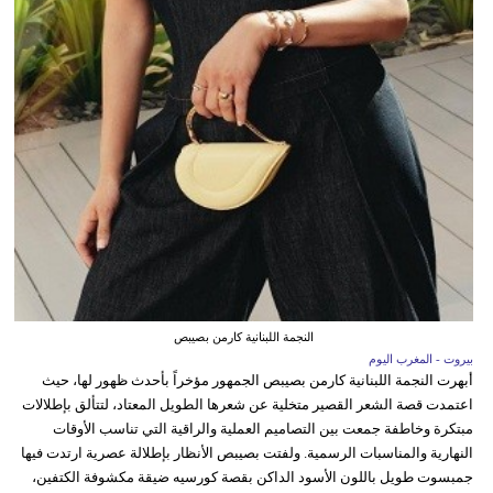
النجمة اللبنانية كارمن بصيبص
بيروت - المغرب اليوم
أبهرت النجمة اللبنانية كارمن بصيبص الجمهور مؤخراً بأحدث ظهور لها، حيث
اعتمدت قصة الشعر القصير متخلية عن شعرها الطويل المعتاد، لتتألق بإطلالات
مبتكرة وخاطفة جمعت بين التصاميم العملية والراقية التي تناسب الأوقات
النهارية والمناسبات الرسمية. ولفتت بصيبص الأنظار بإطلالة عصرية ارتدت فيها
جمبسوت طويل باللون الأسود الداكن بقصة كورسيه ضيقة مكشوفة الكتفين،