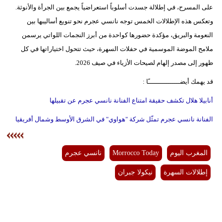
على المسرح، في إطلالة جسدت أسلوباً استعراضياً يجمع بين الجرأة والأنوثة.
وتعكس هذه الإطلالات الخمس توجه نانسي عجرم نحو تنويع أساليبها بين
النعومة والبريق، مؤكدة حضورها كواحدة من أبرز النجمات اللواتي يرسمن
ملامح الموضة الموسمية في حفلات السهرة، حيث تتحول اختياراتها في كل
ظهور إلى مصدر إلهام لصيحات الأزياء في صيف 2026.
قد يهمك أيضــــــــــــــــًا :
أنابيلا هلال تكشف حقيقة امتناع الفنانة نانسي عجرم عن تقبيلها
الفنانة نانسي عجرم تمثّل شركة "هواوي" في الشرق الأوسط وشمال أفريقيا
المغرب اليوم
Morrocco Today
نانسي عجرم
إطلالات السهرة
نيكولا جبران