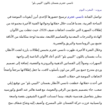
نانسي عجرم بفستان باللون "البيبي بلو"
بيئة
بيروت - المغرب اليوم
تواصل الفنانة
نانسي عجرم
ترسيخ حضورها كإحدى أبرز أيقونات الموضة في
مدوَّنات
الساحة العربية، بعدما قدّمت خلال حفلاتها وجولاتها الفنية الأخيرة مجموعة من
إطلالات السهرة التي عكست اتجاهات صيف 2026، حيث تنقلت بين الألوان
أبراج
الهادئة والتدرجات المعدنية والتصاميم اللامعة، مقدمة لوحة متكاملة من الأناقة
فيديو
تجمع بين الرومانسية والبريق والعصرية.
وخلال الفترة الأخيرة، ظهرت نانسي عجرم بخمس إطلالات بارزة لفتت الأنظار،
سيارات
بدأت بفستان باللون “البيبي بلو” الذي أعاد الألوان الناعمة إلى واجهة
السهرات، وصولاً إلى الفساتين الذهبية والبرونزية والفضية، إضافة إلى تصميم
وردي متدرج جمع بين أكثر من لون بأسلوب لافت، ما جعل إطلالاتها مرجعاً واضحاً
لاتجاهات الموضة في حفلات الصيف.
في أحدث حفلاتها، خطفت نانسي الأنظار بفستان “البيبي بلو” من توقيع إيلي
صعب، جاء بتصميم يجمع بين الرقي والنعومة، مع قصة هالتر عند العنق وكورسيه
مطرز بتفاصيل هندسية دقيقة، بينما انسدلت التنورة الشيفون بقصة واسعة
وانسيابية عززت حركة الفستان على المسرح، وأضيف إليه وشاح شفاف منح