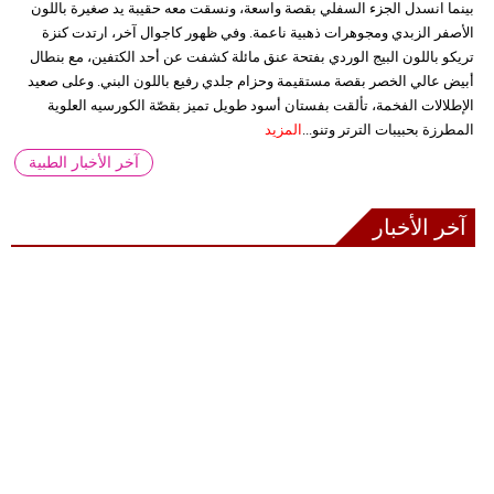
بينما انسدل الجزء السفلي بقصة واسعة، ونسقت معه حقيبة يد صغيرة باللون
الأصفر الزبدي ومجوهرات ذهبية ناعمة. وفي ظهور كاجوال آخر، ارتدت كنزة
تريكو باللون البيج الوردي بفتحة عنق مائلة كشفت عن أحد الكتفين، مع بنطال
أبيض عالي الخصر بقصة مستقيمة وحزام جلدي رفيع باللون البني. وعلى صعيد
الإطلالات الفخمة، تألقت بفستان أسود طويل تميز بقصّة الكورسيه العلوية
المطرزة بحبيبات الترتر وتنو...
المزيد
آخر الأخبار الطبية
آخر الأخبار