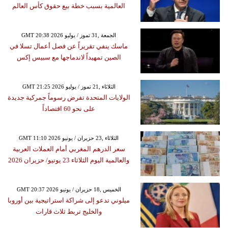
العالمية بسبب خطة بيع حقوق كأس العالم
GMT 20:38 2026 الجمعة ,31 تموز / يوليو
ماسك ينفي تقريراً عن فصل أعمال تسلا في
الصين تمهيداً لاندماجها مع سبيس إكس
GMT 21:25 2026 الثلاثاء ,21 تموز / يوليو
الولايات المتحدة تفرض رسوماً جمركية جديدة
على نحو 60 اقتصاداً
GMT 11:10 2026 الثلاثاء ,23 حزيران / يونيو
سعر الدرهم المغربي أمام العملات العربية
والعالمية اليوم الثلاثاء 23 يونيو/ حزيران 2026
GMT 20:37 2026 الخميس ,18 حزيران / يونيو
ميلوني تدعو إلى شراكة استراتيجية بين أوروبا
والخليج تربط ثلاث قارات