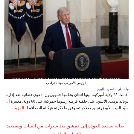
الرئيس الأمريكي دونالد ترامب
واشنطن - المغرب اليوم
أقامت 25 ولاية أميركية، بينها اثنتان يحكمها جمهوريون، دعوى قضائية ضد إدارة
دونالد ترمب، الاثنين، على خلفية فرضه رسوماً جمركية على 60 دولة، معتبرة أن
سيّد البيت الأبيض تجاوز صلاحياته، وفق ما ذكرته «وكالة الصحافة ا...
المزيد
أصالة تستعد للعودة إلى دمشق بعد سنوات من الغياب وتستعيد