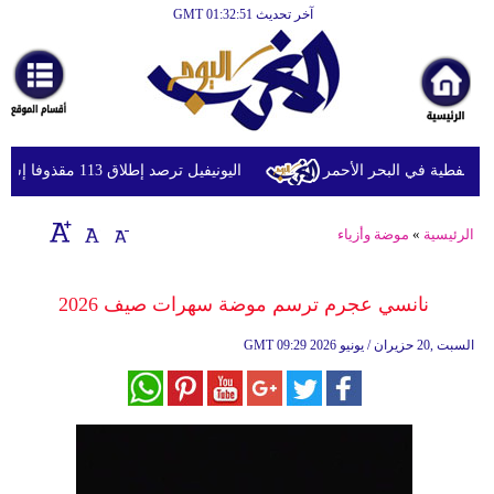
آخر تحديث GMT 01:32:51
الرئيسية
أخبارعاجلة
رياضة
ثقافة
فطية في البحر الأحمر
اليونيفيل ترصد إطلاق 113 مقذوفا إسرائيليا على لبنان خلال يوم واحد
إقتصاد
الرئيسية
»
موضة وأزياء
فن
وموسيقى
نانسي عجرم ترسم موضة سهرات صيف 2026
أزياء
09:29 2026 السبت ,20 حزيران / يونيو
GMT
صحة
وتغذية
سياحة