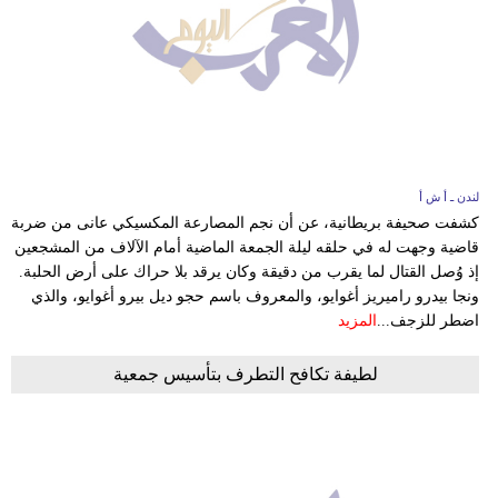
لندن ـ أ ش أ
كشفت صحيفة بريطانية، عن أن نجم المصارعة المكسيكي عانى من ضربة
قاضية وجهت له في حلقه ليلة الجمعة الماضية أمام الآلاف من المشجعين
إذ وُصل القتال لما يقرب من دقيقة وكان يرقد بلا حراك على أرض الحلبة.
ونجا بيدرو راميريز أغوايو، والمعروف باسم حجو ديل بيرو أغوايو، والذي
اضطر للزجف...
المزيد
لطيفة تكافح التطرف بتأسيس جمعية