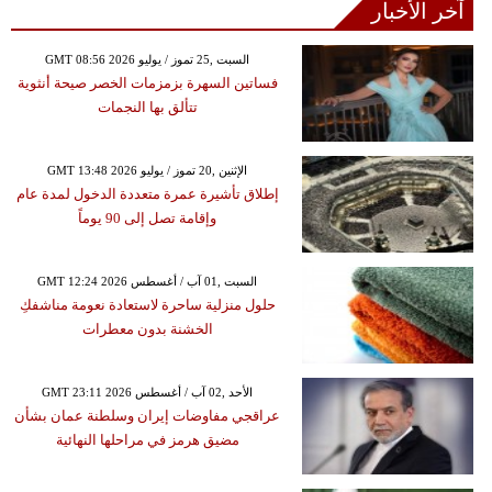
آخر الأخبار
GMT 08:56 2026 السبت ,25 تموز / يوليو
فساتين السهرة بزمزمات الخصر صيحة أنثوية
تتألق بها النجمات
GMT 13:48 2026 الإثنين ,20 تموز / يوليو
إطلاق تأشيرة عمرة متعددة الدخول لمدة عام
وإقامة تصل إلى 90 يوماً
GMT 12:24 2026 السبت ,01 آب / أغسطس
حلول منزلية ساحرة لاستعادة نعومة مناشفكِ
الخشنة بدون معطرات
GMT 23:11 2026 الأحد ,02 آب / أغسطس
عراقجي مفاوضات إيران وسلطنة عمان بشأن
مضيق هرمز في مراحلها النهائية