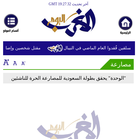
آخر تحديث GMT 19:27:32
الرئيسية
أخبارعاجلة
رياضة
ثقافة
مقتل شخصين وإصابة 14 في قصف للحوثيين على أحياء سكنية ومخيمات للنازحين في مأرب
إقتصاد
مصارعة
فن
"الوحدة" يحقق بطولة السعودية للمصارعة الحرة للناشئين
وموسيقى
أزياء
صحة
وتغذية
سياحة