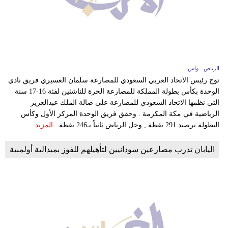
بيئة
مدوَّنات
أبراج
الرياض - واس
توج رئيس الاتحاد العربي السعودي للمصارعة سلمان العسيري فريق نادي
فيديو
الوحدة بكأس بطولة المملكة للمصارعة الحرة للناشئين لفئة 16-17 سنة
التي نظمها الاتحاد السعودي للمصارعة على صالة الملك عبدالعزيز
سيارات
الرياضية في مكة المكرمة . وحقق فريق الوحدة المركز الأول وكأس
البطولة برصيد 291 نقطة , وحل الرياض ثانياً بـ246 نقطة...
المزيد
اليابان تدرب مصارعين سودانيين لتأهيلهم للفوز بميدالية أولمبية