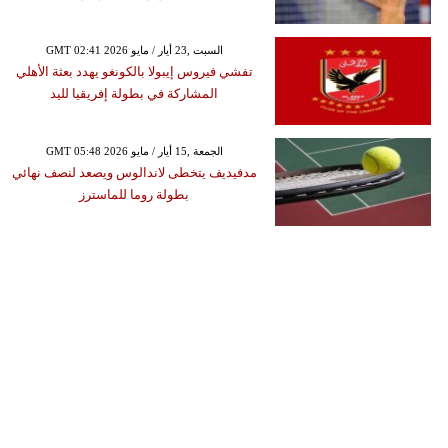
GMT 02:41 2026 السبت ,23 أيار / مايو
تفشي فيروس إيبولا بالكونغو يهدد بعثة الأهلي
المشاركة في بطولة إفريقيا لليد
GMT 05:48 2026 الجمعة ,15 أيار / مايو
مدفيديف يتخطى لاندالوس ويصعد لنصف نهائي
بطولة روما للماسترز