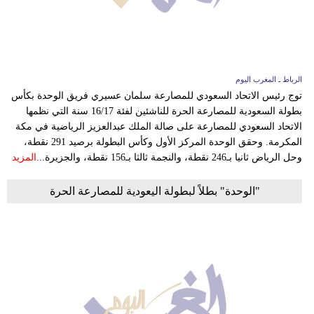
وسفر
ديكور
أخبار
الرباط ـ المغرب اليوم
توج رئيس الاتحاد السعودي للمصارعة سلمان عسيري فريق الوحدة بكأس
البرلمان
بطولة السعودية للمصارعة الحرة للناشئين لفئة 16/17 سنة التي نظمها
المغربي
الاتحاد السعودي للمصارعة على صالة الملك عبدالعزيز الرياضية في مكة
المكرمة. وحقق الوحدة المركز الأول وكأس البطولة برصيد 291 نقطة،
إعلام
وحل الرياض ثانيا بـ246 نقطة، والنجمة ثالثا بـ156 نقطة، والجزيرة...
المزيد
تعليم
"الوحدة" بطلاً لبطولة اليعودية للمصارعة الحرة
مرأة
أزياء
إسلامية
علوم
وتكنولوجيا