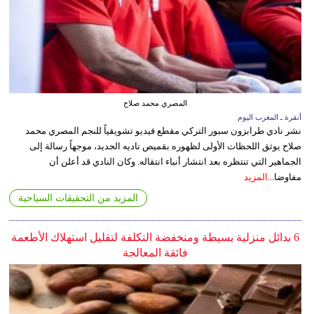
المصري محمد صلاح
أنقرة ـ المغرب اليوم
نشر نادي طرابزون سبور التركي مقطع فيديو تشويقياً للنجم المصري محمد
صلاح يوثق اللحظات الأولى لظهوره بقميص ناديه الجديد، موجهاً رسالة إلى
الجماهير التي تنتظره بعد انتشار أنباء انتقاله. وكان النادي قد أعلن أن
مفاوضا...
المزيد
المزيد من التحقيقات السياحية
6 بدائل منزلية بسيطة ومنخفضة التكلفة لتقليل استهلاك الأطعمة
فائقة المعالجة