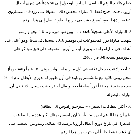
حطم هالاند الرقم القياسي السابق للوصول إلى 50 هدفاً في دوري أبطال
أوروبا، حيث احتاج فقط 49 مباراة لتحقيق ذلك، متفوقاً على رود فان نيستلروي
(62 مباراة)، ليصبح أسرع لاعب في تاريخ البطولة يصل إلى هذا الرقم.
8- المباراة الأعلى تسجيلاً للأهداف – بوروسيا دورتموند 8-4 ليجيا وارسو
شهدت مباراة دور المجموعات في نوفمبر 2016 تسجيل 12 هدفاً، وهو أعلى عدد
أهداف في مباراة واحدة بدوري أبطال أوروبا، متفوقة على فوز موناكو على
ديبورتيفو بنتيجة 8-3 في 2003.
9- أصغر لاعب يسجل ثلاثية في أول مباراة له – واين روني (18 عاماً و340 يوماً)
سجل روني ثلاثية مع مانشستر يونايتد في أول ظهور له بدوري الأبطال عام 2004
ضد فنربخشة، محققاً فوزاً ساحقاً 6-2، ويظل أصغر لاعب يسجل ثلاثية في أول
مباراة بالبطولة.
10- أكثر البطاقات الصفراء – سيرجيو راموس (43 بطاقة)
رغم أن هذا الرقم ليس إيجابياً، إلا أن راموس يمتلك أكبر عدد من البطاقات
الصفراء في تاريخ دوري أبطال أوروبا برصيد 43 بطاقة، ويبدو من الصعب على
أي لاعب نشط حالياً أن يقترب من هذا الرقم.