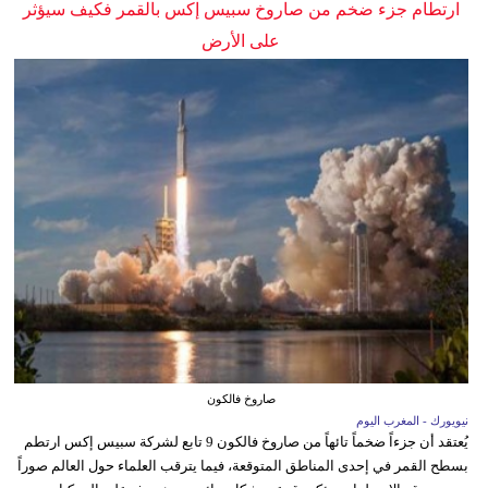
ارتطام جزء ضخم من صاروخ سبيس إكس بالقمر فكيف سيؤثر
على الأرض
صاروخ فالكون
نيويورك - المغرب اليوم
يُعتقد أن جزءاً ضخماً تائهاً من صاروخ فالكون 9 تابع لشركة سبيس إكس ارتطم
بسطح القمر في إحدى المناطق المتوقعة، فيما يترقب العلماء حول العالم صوراً