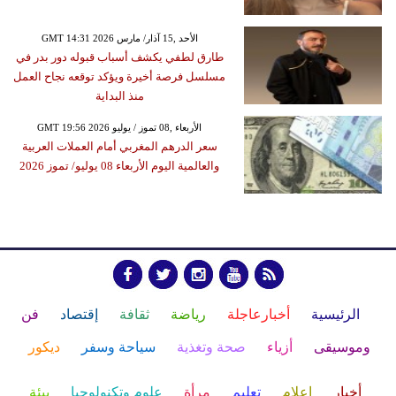
GMT 14:31 2026 الأحد ,15 آذار/ مارس
طارق لطفي يكشف أسباب قبوله دور بدر في
مسلسل فرصة أخيرة ويؤكد توقعه نجاح العمل
منذ البداية
GMT 19:56 2026 الأربعاء ,08 تموز / يوليو
سعر الدرهم المغربي أمام العملات العربية
والعالمية اليوم الأربعاء 08 يوليو/ تموز 2026
الرئيسية
أخبارعاجلة
رياضة
ثقافة
إقتصاد
فن
وموسيقى
أزياء
صحة وتغذية
سياحة وسفر
ديكور
أخبار
إعلام
تعليم
مرأة
علوم وتكنولوجيا
بيئة