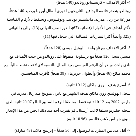
4- أكثر الأهداف – كريستيانو رونالدو (140 هدفاً)
رونالدو يتصدر قائمة الهدافين التاريخيين لدوري أبطال أوروبا برصيد 140 هدفاً،
موزعة بين ريال مدريد، مانشستر يونايتد، ويوفنتوس، ويحتفظ بالأرقام القياسية
لأكثر أهداف في الأدوار الإقصائية (67)، الدور نصف النهائي (13)، والربع النهائي
(25)، وأيضاً أكثر المباريات المتتالية التي سجل فيها (11).
5- أكثر الأهداف مع نادٍ واحد – ليونيل ميسي (120 هدفاً)
ميسي سجل 120 هدفاً مع برشلونة، متفوقاً على رونالدو من حيث الأهداف مع
نادي واحد، ويبدو أن الرقم القياسي بعيد المنال بالنسبة لأي لاعب نشط حالياً، مع
محمد صلاح (46 هدفاً) وأنطوان جريزمان (39 هدفاً) كأقرب المنافسين.
6- أسرع هدف – روي ماكاي (10.12 ثانية)
سجل الهولندي روي ماكاي هدفه الشهير مع بايرن ميونيخ ضد ريال مدريد في
مارس 2007 بعد 10.12 ثانية فقط، محطمًا الرقم السابق البالغ 20.07 ثانية الذي
سجله جيلبرتو سيلفا لاعب أرسنال. لم يقترب أحد منذ ذلك الحين من هذا الإنجاز
سوى جوناس لاعب فالنسيا (10.96 ثانية).
7- أقل عدد من المباريات للوصول إلى 50 هدفاً – إيرلينج هالاند (49 مباراة)