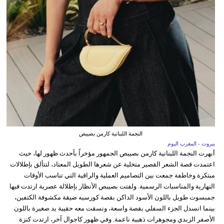
النجمة اللبنانية كارمن بصيبص
بيروت - المغرب اليوم
أبهرت النجمة اللبنانية كارمن بصيبص الجمهور مؤخراً بأحدث ظهور لها، حيث
اعتمدت قصة الشعر القصير متخلية عن شعرها الطويل المعتاد، لتتألق بإطلالات
مبتكرة وخاطفة جمعت بين التصاميم العملية والراقية التي تناسب الأوقات
النهارية والمناسبات الرسمية. ولفتت بصيبص الأنظار بإطلالة عصرية ارتدت فيها
جمبسوت طويل باللون الأسود الداكن بقصة كورسيه ضيقة مكشوفة الكتفين،
بينما انسدل الجزء السفلي بقصة واسعة، ونسقت معه حقيبة يد صغيرة باللون
الأصفر الزبدي ومجوهرات ذهبية ناعمة. وفي ظهور كاجوال آخر، ارتدت كنزة