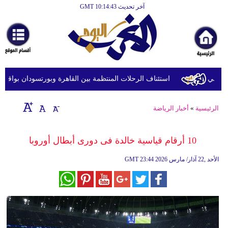
آخر تحديث GMT 10:14:43
الرئيسية
أخبارعاجلة
رياضة
ثقافة
استئناف الرحلات المنتظمة بين القاهرة وبورتسودان بواقع 5 رحلات أسبوعيا
إقتصاد
الرئيسية
»
أخبار الرياضة
فن
وموسيقى
10 أرقام قياسية خالدة فى دورى أبطال أوروبا
أزياء
23:44 2026 الأحد ,22 آذار/ مارس
GMT
صحة
وتغذية
سياحة