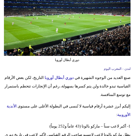
وسفر
ديكور
أخبار
البرلمان
المغربي
دوري أبطال أوروبا
إعلام
لندن - المغرب اليوم
تعليم
صنع العديد من الوجوه الشهيرة في
دوري أبطال أوروبا
التاريخ، لكن بعض الأرقام
القياسية تبدو خالدة ولن يتم كسرها بسهولة، رغم أن الإنجازات تتحطم باستمرار
مرأة
مع توسع المنافسة.
أزياء
إليكم أبرز عشرة أرقام قياسية لا تُنسى في البطولة الأغلى على مستوى
الأندية
إسلامية
الأوروبية
:
علوم
1- أكبر لاعب سناً – ماركو بالوتا (43 عاماً و252 يوماً)
وتكنولوجيا
يظل ماركو بالوتا لاعب لاتسيو صاحب الرقم القياسي لأكبر لاعب في تاريخ دوري