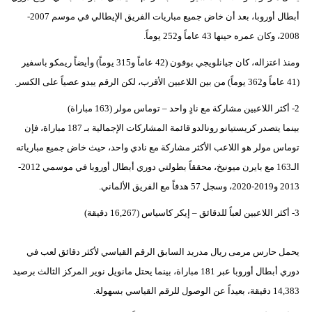
أبطال أوروبا، بعد أن خاض جميع مباريات الفريق الإيطالي في موسم 2007-
بيئة
2008، وكان عمره حينها 43 عاماً و252 يوماً.
مدوَّنات
ومنذ اعتزاله، كان جيانلويجي بوفون (42 عاماً و315 يوماً) وأيضاً ريمكو باسفير
(41 عاماً و362 يوماً) من بين اللاعبين الأقرب، لكن الرقم يبدو عصياً على الكسر.
أبراج
2- أكثر اللاعبين مشاركة مع نادٍ واحد – توماس مولر (163 مباراة)
فيديو
بينما يتصدر كريستيانو رونالدو قائمة المشاركات الإجمالية بـ 187 مباراة، فإن
توماس مولر هو اللاعب الأكثر مشاركة مع نادي واحد، حيث خاض جميع مبارياته
سيارات
الـ163 مع بايرن ميونيخ، محققاً بطولتي دوري أبطال أوروبا في موسمي 2012-
2013 و2019-2020، وسجل 57 هدفاً مع الفريق الألماني.
3- أكثر اللاعبين لعباً للدقائق – إيكر كاسياس (16,267 دقيقة)
يحمل حارس مرمى ريال مدريد السابق الرقم القياسي لأكثر دقائق لعب في
دوري أبطال أوروبا عبر 181 مباراة، بينما يحتل مانويل نوير المركز الثالث برصيد
14,383 دقيقة، بعيداً عن الوصول للرقم القياسي بسهولة.