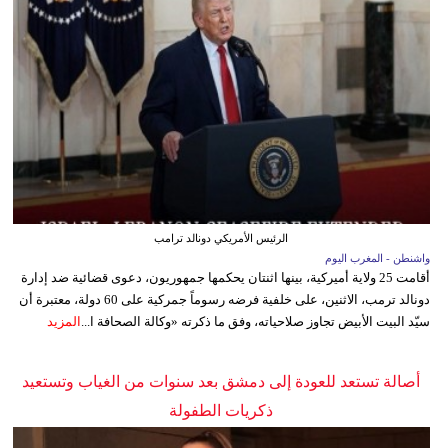
الرئيس الأمريكي دونالد ترامب
واشنطن - المغرب اليوم
أقامت 25 ولاية أميركية، بينها اثنتان يحكمها جمهوريون، دعوى قضائية ضد إدارة
دونالد ترمب، الاثنين، على خلفية فرضه رسوماً جمركية على 60 دولة، معتبرة أن
سيّد البيت الأبيض تجاوز صلاحياته، وفق ما ذكرته «وكالة الصحافة ا...
المزيد
أصالة تستعد للعودة إلى دمشق بعد سنوات من الغياب وتستعيد
ذكريات الطفولة