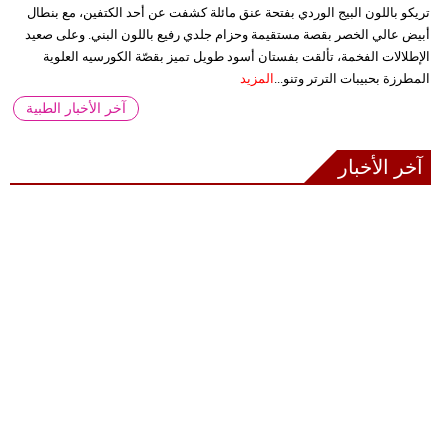
تريكو باللون البيج الوردي بفتحة عنق مائلة كشفت عن أحد الكتفين، مع بنطال
أبيض عالي الخصر بقصة مستقيمة وحزام جلدي رفيع باللون البني. وعلى صعيد
الإطلالات الفخمة، تألقت بفستان أسود طويل تميز بقصّة الكورسيه العلوية
المطرزة بحبيبات الترتر وتنو...
المزيد
آخر الأخبار الطبية
آخر الأخبار