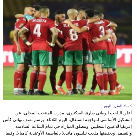
كامبالا- المغرب اليوم
أعلن الناخب الوطني طارق السكتيوي، مدرب المنتخب المحلي، عن
التشكيل الأساسي لمواجهة السنغال، اليوم الثلاثاء، برسم نصف نهائي كأس
إفريقيا للاعبين المحليين. وتنطلق المباراة في تمام الساعة السادسة
والنصف، ويحتضنها ملعب نيلسون مانديلا بالعاصمة الأوغندية كامبالا. وفيما