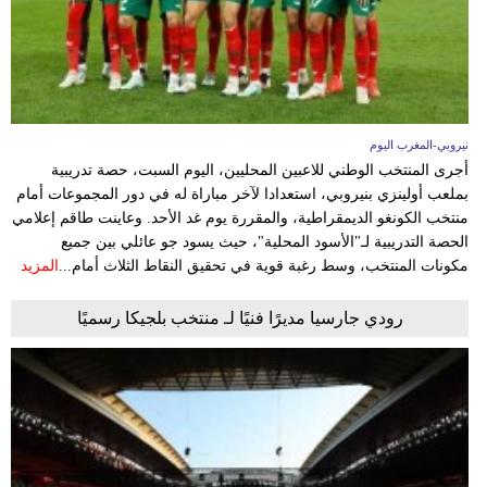
نيروبي-المغرب اليوم
أجرى المنتخب الوطني للاعبين المحليين، اليوم السبت، حصة تدريبية
بملعب أولينزي بنيروبي، استعدادا لآخر مباراة له في دور المجموعات أمام
منتخب الكونغو الديمقراطية، والمقررة يوم غد الأحد. وعاينت طاقم إعلامي
الحصة التدريبية لـ"الأسود المحلية"، حيث يسود جو عائلي بين جميع
مكونات المنتخب، وسط رغبة قوية في تحقيق النقاط الثلاث أمام...
المزيد
رودي جارسيا مديرًا فنيًا لـ منتخب بلجيكا رسميًا