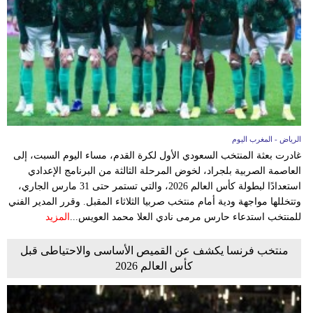
وسفر
ديكور
أخبار
البرلمان
المغربي
الرياض - المغرب اليوم
إعلام
غادرت بعثة المنتخب السعودي الأول لكرة القدم، مساء اليوم السبت، إلى
العاصمة الصربية بلجراد، لخوض المرحلة الثالثة من البرنامج الإعدادي
تعليم
استعدادًا لبطولة كأس العالم 2026، والتي تستمر حتى 31 مارس الجاري،
وتتخللها مواجهة ودية أمام منتخب صربيا الثلاثاء المقبل. وقرر المدير الفني
مرأة
للمنتخب استدعاء حارس مرمى نادي العلا محمد العويس...
المزيد
أزياء
منتخب فرنسا يكشف عن القميص الأساسى والاحتياطى قبل
إسلامية
كأس العالم 2026
علوم
وتكنولوجيا