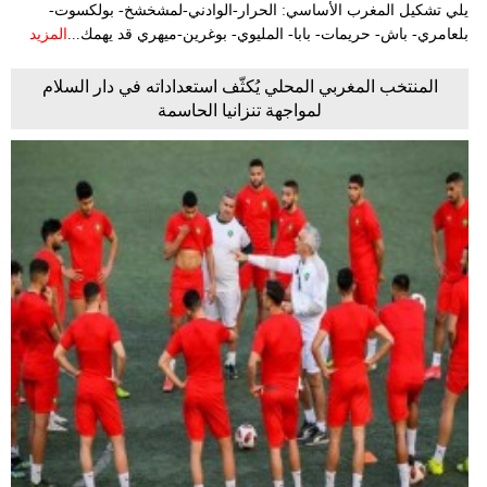
يلي تشكيل المغرب الأساسي: الحرار-الوادني-لمشخشخ- بولكسوت-
بلعامري- باش- حريمات- بابا- المليوي- بوغرين-ميهري قد يهمك...
المزيد
المنتخب المغربي المحلي يُكثّف استعداداته في دار السلام
لمواجهة تنزانيا الحاسمة