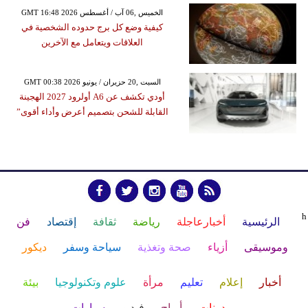
GMT 16:48 2026 الخميس ,06 آب / أغسطس
كيفية وضع كل برج حدوده الشخصية في
العلاقات ويتعامل مع الآخرين
GMT 00:38 2026 السبت ,20 حزيران / يونيو
أودي تكشف عن A6 أولرود 2027 الهجينة
القابلة للشحن بتصميم أعرض وأداء أقوى”
h
الرئيسية
أخبارعاجلة
رياضة
ثقافة
إقتصاد
فن
وموسيقى
أزياء
صحة وتغذية
سياحة وسفر
ديكور
أخبار
إعلام
تعليم
مرأة
علوم وتكنولوجيا
بيئة
مدونات
أبراج
فيديو
سيارات