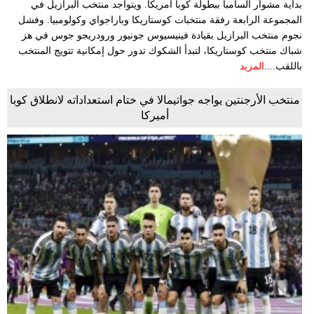
بداية مشوار السامبا ببطولة كوبا أمريكا. ويتواجد منتخب البرازيل في
المجموعة الرابعة رفقة منتخبات كوستاريكا وباراجواي وكولومبيا. وفشل
نجوم منتخب البرازيل بقيادة فينيسيوس جونيور ورودريجو جوس في هز
شباك منتخب كوستاريكا، لتبدأ الشكوك تدور حول إمكانية تتويج المنتخب
باللقب....
المزيد
منتخب الأرجنتين يواجه جواتيمالا في ختام استعداداته لانطلاق كوبا
أميركا