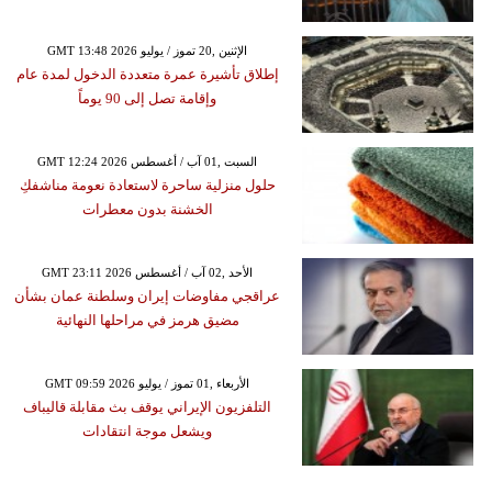
GMT 13:48 2026 الإثنين ,20 تموز / يوليو
إطلاق تأشيرة عمرة متعددة الدخول لمدة عام
وإقامة تصل إلى 90 يوماً
GMT 12:24 2026 السبت ,01 آب / أغسطس
حلول منزلية ساحرة لاستعادة نعومة مناشفكِ
الخشنة بدون معطرات
GMT 23:11 2026 الأحد ,02 آب / أغسطس
عراقجي مفاوضات إيران وسلطنة عمان بشأن
مضيق هرمز في مراحلها النهائية
GMT 09:59 2026 الأربعاء ,01 تموز / يوليو
التلفزيون الإيراني يوقف بث مقابلة قاليباف
ويشعل موجة انتقادات