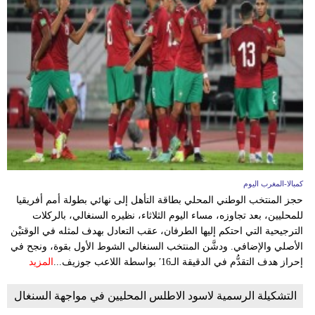
كمبالا-المغرب اليوم
حجز المنتخب الوطني المحلي بطاقة التأهل إلى نهائي بطولة أمم أفريقيا
للمحليين، بعد تجاوزه، مساء اليوم الثلاثاء، نظيره السنغالي، بالركلات
الترجيحية التي احتكم إليها الطرفان، عقب التعادل بهدف لمثله في الوقتيْن
الأصلي والإضافي. ودشَّن المنتخب السنغالي الشوط الأول بقوة، ونجح في
إحراز هدف التقدُّم في الدقيقة الـ16′ بواسطة اللاعب جوزيف...
المزيد
التشكيلة الرسمية لاسود الاطلس المحليين في مواجهة السنغال