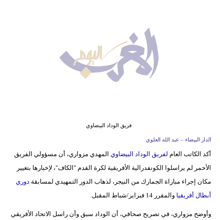
وسفر
ديكور
أخبار
البرلمان
المغربي
إعلام
تعليم
فريق الوداد البيضاوي
الدار البيضاء – عبد الله العلوي
مرأة
أكد الكاتب العام
لفريق الوداد البيضاوي
المهدي مزواري، أن مسؤولي الفريق
الأحمر لم يراسلوا الكونفدرالية الأفريقية لكرة القدم "الكاف"، لإخبارها بتغيير
أزياء
مكان إجراء مباراة الجمارك من النيجر، لذهاب الدور التمهيدي لمسابقة
دوري
إسلامية
أبطال أفريقيا
والمقرر 14 فبراير/شباط المقبل.
علوم
وأوضح مزواري، في تصريح صحافي، أن الوداد سبق وأن راسل الاتحاد الأفريقي
وتكنولوجيا