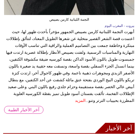
النجمة اللبنانية كارمن بصيبص
بيروت - المغرب اليوم
أبهرت النجمة اللبنانية كارمن بصيبص الجمهور مؤخراً بأحدث ظهور لها، حيث
اعتمدت قصة الشعر القصير متخلية عن شعرها الطويل المعتاد، لتتألق بإطلالات
مبتكرة وخاطفة جمعت بين التصاميم العملية والراقية التي تناسب الأوقات
النهارية والمناسبات الرسمية. ولفتت بصيبص الأنظار بإطلالة عصرية ارتدت فيها
جمبسوت طويل باللون الأسود الداكن بقصة كورسيه ضيقة مكشوفة الكتفين،
بينما انسدل الجزء السفلي بقصة واسعة، ونسقت معه حقيبة يد صغيرة باللون
الأصفر الزبدي ومجوهرات ذهبية ناعمة. وفي ظهور كاجوال آخر، ارتدت كنزة
تريكو باللون البيج الوردي بفتحة عنق مائلة كشفت عن أحد الكتفين، مع بنطال
أبيض عالي الخصر بقصة مستقيمة وحزام جلدي رفيع باللون البني. وعلى صعيد
الإطلالات الفخمة، تألقت بفستان أسود طويل تميز بقصّة الكورسيه العلوية
المطرزة بحبيبات الترتر وتنو...
المزيد
آخر الأخبار الطبية
آخر الأخبار