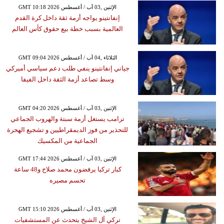
GMT 10:18 2026 الإثنين ,03 آب / أغسطس
إنفانتينو يواجه أزمة ثقة داخل كرة القدم
العالمية بسبب خطة بيع حقوق كأس العالم
GMT 09:04 2026 الثلاثاء ,04 آب / أغسطس
جياني إنفانتينو ينفي طلب دعم سياسي أميركي
وسط تصاعد أزمة الثقة داخل الفيفا
GMT 04:20 2026 الإثنين ,03 آب / أغسطس
ترامب يستغل أزمة سبتة والهروب الجماعي
للتحذير من فوز الديمقراطيين و تشجيع الهحرة
الجماعية من المكسيك
GMT 17:44 2026 الإثنين ,03 آب / أغسطس
كبار تركيا يرفضون محمد صلاح و48 ساعة
تحسم مصيره
GMT 15:10 2026 الإثنين ,03 آب / أغسطس
تركي آل الشيخ يتحدث عن المستشفيات