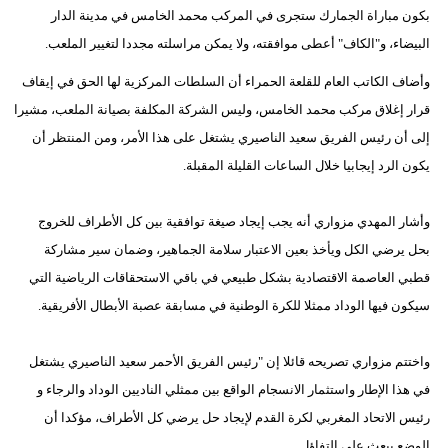
بكون مباراة الجمارك ستجرى في المركب محمد الخامس في مدينة الدار
بيئة
البيضاء، و"الكاف" أعطى موافقته، ولا يمكن مراسلته مجددا لتغيير الملعب.
وأضاف الكاتب العام للقلعة الحمراء أن السلطات المركزية لها الحق في إيقاف
مدوَّنات
قرار إغلاق مركب محمد الخامس، وليس الشركة المكلفة بصيانة الملعب، مشيرا
أبراج
إلى أن رئيس الفريق سعيد الناصيري يشتغل على هذا الأمر، ومن المنتظر أن
يكون الرد إيجابيا خلال الساعات القليلة المقبلة.
فيديو
سيارات
وأشار المهدي مزواري أنه يجب إيجاد صيغة توافقية بين كل الأطراف للخروج
بحل يرضي الكل ويأخذ بعين الاعتبار سلامة الجماهير، وضمان سير مشاركة
قطبي العاصمة الاقتصادية بشكل طبيعي في باقي الاستحقاقات الرياضية التي
سيكون فيها الوداد ممثلا للكرة الوطنية في مسابقة عصبة الأبطال الأفريقية.
واختتم مزواري تصريحه قائلا إن "رئيس الفريق الأحمر سعيد الناصيري يشتغل
في هذا الإطار واستثمار الانسجام الواقع بين ممثلي الناديين الوداد والرجاء و
رئيس الاتحاد المغربي لكرة القدم لإيجاد حل يرضي كل الأطراف، مؤكدا أن
الوضع يبعث على التفاؤل.