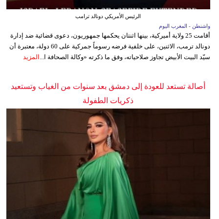
الرئيس الأمريكي دونالد ترامب
واشنطن - المغرب اليوم
أقامت 25 ولاية أميركية، بينها اثنتان يحكمها جمهوريون، دعوى قضائية ضد إدارة
دونالد ترمب، الاثنين، على خلفية فرضه رسوماً جمركية على 60 دولة، معتبرة أن
سيّد البيت الأبيض تجاوز صلاحياته، وفق ما ذكرته «وكالة الصحافة ا...
المزيد
أصالة تستعد للعودة إلى دمشق بعد سنوات من الغياب وتستعيد
ذكريات الطفولة