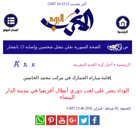
آخر تحديث GMT 16:53:12
الرئيسية
أخبارعاجلة
رياضة
ثقافة
مرض
الصحة السورية تعلن مقتل شخصين وإصابة 13 بانفجار مركبة قرب دمشق
إقتصاد
الرئيسية
»
أخبار كرة القدم المغربية
فن
إقامة مباراة الجمارك في مركب محمد الخامس
وموسيقى
الوداد يصر على لعب دوري أبطال أفريقيا في مدينة الدار
أزياء
البيضاء
صحة
23:46 2016 الجمعة ,05 شباط / فبراير
GMT
وتغذية
سياحة