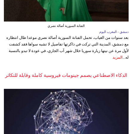
الفنانة السورية أصالة نصري
دمشق - المغرب اليوم
بعد سنوات من الغياب، تحمل الفنانة السورية أصالة نصري موعدا طال انتظاره
مع دمشق، المدينة التي تركت في ذاكرتها تفاصيل لا تشبه سواها.فقد كشفت
لأول مرة عن نيتها زيارة سوريا خلال شهر آب الجاري، في عودة لا تبدو بالنسبة
له...
المزيد
الذكاء الاصطناعي يصمم جينومات فيروسية كاملة وقابلة للتكاثر