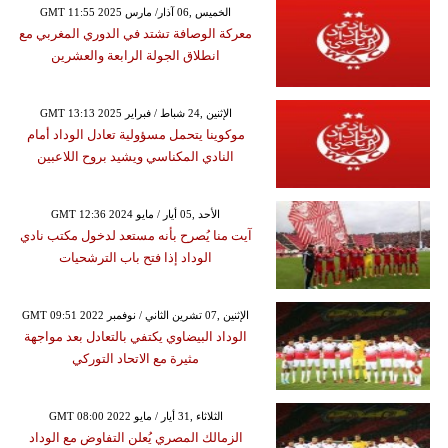
GMT 11:55 2025 الخميس ,06 آذار/ مارس
معركة الوصافة تشتد في الدوري المغربي مع
انطلاق الجولة الرابعة والعشرين
GMT 13:13 2025 الإثنين ,24 شباط / فبراير
موكوينا يتحمل مسؤولية تعادل الوداد أمام
النادي المكناسي ويشيد بروح اللاعبين
GMT 12:36 2024 الأحد ,05 أيار / مايو
آيت منا يُصرح بأنه مستعد لدخول مكتب نادي
الوداد إذا فتح باب الترشحيات
GMT 09:51 2022 الإثنين ,07 تشرين الثاني / نوفمبر
الوداد البيضاوي يكتفي بالتعادل بعد مواجهة
مثيرة مع الاتحاد التوركي
GMT 08:00 2022 الثلاثاء ,31 أيار / مايو
الزمالك المصري يُعلن التفاوض مع الوداد