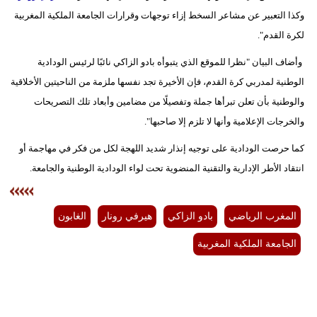
وكذا التعبير عن مشاعر السخط إزاء توجهات وقرارات الجامعة الملكية المغربية
بيئة
لكرة القدم".
مدوَّنات
وأضاف البيان "نظرا للموقع الذي يتبوأه بادو الزاكي نائبًا لرئيس الودادية
الوطنية لمدربي كرة القدم، فإن الأخيرة تجد نفسها ملزمة من الناحيتين الأخلاقية
أبراج
والوطنية بأن تعلن تبرأها جملة وتفصيلًا من مضامين وأبعاد تلك التصريحات
والخرجات الإعلامية وأنها لا تلزم إلا صاحبها".
فيديو
كما حرصت الودادية على توجيه إنذار شديد اللهجة لكل من فكر في مهاجمة أو
سيارات
انتقاد الأطر الإدارية والتقنية المنضوية تحت لواء الودادية الوطنية والجامعة.
المغرب الرياضي
بادو الزاكي
هيرفي رونار
الغابون
الجامعة الملكية المغربية