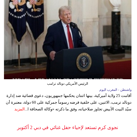
الرئيس الأمريكي دونالد ترامب
واشنطن - المغرب اليوم
أقامت 25 ولاية أميركية، بينها اثنتان يحكمها جمهوريون، دعوى قضائية ضد إدارة
دونالد ترمب، الاثنين، على خلفية فرضه رسوماً جمركية على 60 دولة، معتبرة أن
سيّد البيت الأبيض تجاوز صلاحياته، وفق ما ذكرته «وكالة الصحافة ا...
المزيد
نجوى كرم تستعد لإحياء حفل غنائي في دبي 2 أكتوبر