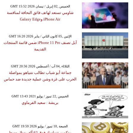
GMT 15:52 2026 الخميس ,02 إبريل / نيسان
شاومي تستعد لهاتف فائق النحافة لمنافسة
iPhone Air وGalaxy Edge
GMT 16:20 2026 الإثنين ,05 كانون الثاني / يناير
آبل تصنف iPhone 11 Pro ضمن قائمة المنتجات
القديمة
GMT 20:56 2026 الثلاثاء ,04 آب / أغسطس
جماعة أبو شباب تطالب نتنياهو بمواصلة
الحرب على غزة وشن عملية جديدة ضد حماس
GMT 13:43 2021 الخميس ,22 تموز / يوليو
بريشة : سعيد الفرماوي
GMT 19:59 2026 الجمعة ,10 تموز / يوليو
بيتكوين تتماسك فوق 62 ألف دولار وسط