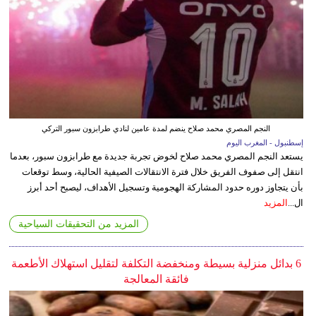
النجم المصري محمد صلاح ينضم لمدة عامين لنادي طرابزون سبور التركي
إسطنبول - المغرب اليوم
يستعد النجم المصري محمد صلاح لخوض تجربة جديدة مع طرابزون سبور، بعدما
انتقل إلى صفوف الفريق خلال فترة الانتقالات الصيفية الحالية، وسط توقعات
بأن يتجاوز دوره حدود المشاركة الهجومية وتسجيل الأهداف، ليصبح أحد أبرز
ال...
المزيد
المزيد من التحقيقات السياحية
6 بدائل منزلية بسيطة ومنخفضة التكلفة لتقليل استهلاك الأطعمة
فائقة المعالجة