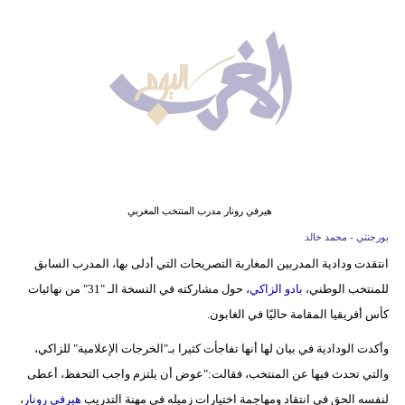
وسفر
ديكور
أخبار
البرلمان
المغربي
إعلام
هيرفي رونار مدرب المنتخب المغربي
تعليم
بورجنتي - محمد خالد
انتقدت ودادية المدربين المغاربة التصريحات التي أدلى بها، المدرب السابق
مرأة
للمنتخب الوطني،
بادو الزاكي
، حول مشاركته في النسخة الـ "31" من نهائيات
أزياء
كأس أفريقيا المقامة حاليًا في الغابون.
إسلامية
وأكدت الودادية في بيان لها أنها تفاجأت كثيرا بـ"الخرجات الإعلامية" للزاكي،
والتي تحدث فيها عن المنتخب، فقالت:"عوض أن يلتزم واجب التحفظ، أعطى
علوم
لنفسه الحق في انتقاد ومهاجمة اختيارات زميله في مهنة التدريب
هيرفي رونار
،
وتكنولوجيا