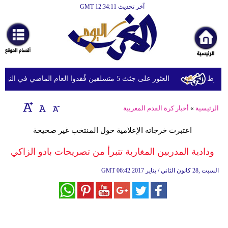
آخر تحديث GMT 12:34:11
الرئيسية
أخبارعاجلة
رياضة
ثقافة
روط
العثور على جثث 5 متسلقين فُقدوا العام الماضي في النيبال
إقتصاد
الرئيسية
»
أخبار كرة القدم المغربية
فن
اعتبرت خرجاته الإعلامية حول المنتخب غير صحيحة
وموسيقى
ودادية المدربين المغاربة تتبرأ من تصريحات بادو الزاكي
أزياء
06:42 2017 السبت ,28 كانون الثاني / يناير
GMT
صحة
وتغذية
سياحة