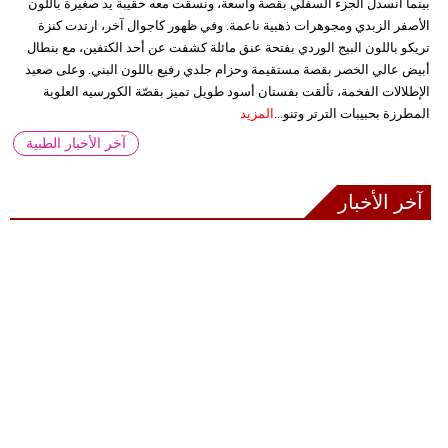
بينما انسدل الجزء السفلي بقصة واسعة، ونسقت معه حقيبة يد صغيرة باللون
الأصفر الزبدي ومجوهرات ذهبية ناعمة. وفي ظهور كاجوال آخر، ارتدت كنزة
تريكو باللون البيج الوردي بفتحة عنق مائلة كشفت عن أحد الكتفين، مع بنطال
أبيض عالي الخصر بقصة مستقيمة وحزام جلدي رفيع باللون البني. وعلى صعيد
الإطلالات الفخمة، تألقت بفستان أسود طويل تميز بقصّة الكورسيه العلوية
المطرزة بحبيبات الترتر وتنو...
المزيد
آخر الأخبار الطبية
آخر الأخبار