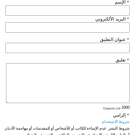
*
الإسم
*
البريد الألكتروني
*
عنوان التعليق
*
تعليق
: Characters Left
*
إلزامي
شروط الاستخدام
شروط النشر:
عدم الإساءة للكاتب أو للأشخاص أو للمقدسات أو مهاجمة الأديان
أو الذات الالهية. والابتعاد عن التحريض الطائفي والعنصري والشتائم.