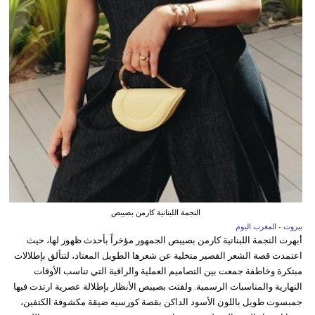
النجمة اللبنانية كارمن بصيبص
بيروت - المغرب اليوم
أبهرت النجمة اللبنانية كارمن بصيبص الجمهور مؤخراً بأحدث ظهور لها، حيث
اعتمدت قصة الشعر القصير متخلية عن شعرها الطويل المعتاد، لتتألق بإطلالات
مبتكرة وخاطفة جمعت بين التصاميم العملية والراقية التي تناسب الأوقات
النهارية والمناسبات الرسمية. ولفتت بصيبص الأنظار بإطلالة عصرية ارتدت فيها
جمبسوت طويل باللون الأسود الداكن بقصة كورسيه ضيقة مكشوفة الكتفين،