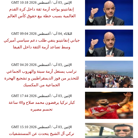
GMT 10:18 2026 الإثنين ,03 آب / أغسطس
إنفانتينو يواجه أزمة ثقة داخل كرة القدم
العالمية بسبب خطة بيع حقوق كأس العالم
GMT 09:04 2026 الثلاثاء ,04 آب / أغسطس
جياني إنفانتينو ينفي طلب دعم سياسي أميركي
وسط تصاعد أزمة الثقة داخل الفيفا
GMT 04:20 2026 الإثنين ,03 آب / أغسطس
ترامب يستغل أزمة سبتة والهروب الجماعي
للتحذير من فوز الديمقراطيين و تشجيع الهحرة
الجماعية من المكسيك
GMT 17:44 2026 الإثنين ,03 آب / أغسطس
كبار تركيا يرفضون محمد صلاح و48 ساعة
تحسم مصيره
GMT 15:10 2026 الإثنين ,03 آب / أغسطس
تركي آل الشيخ يتحدث عن المستشفيات