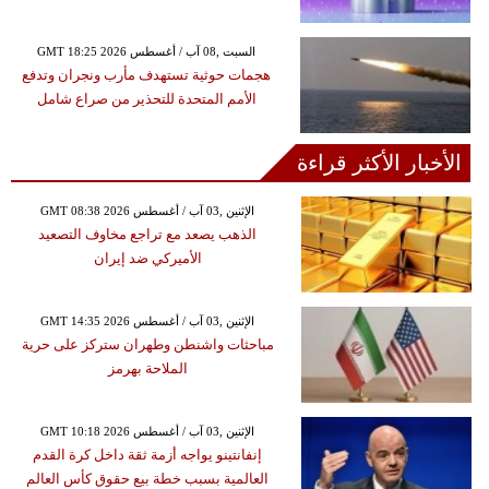
GMT 18:25 2026 السبت ,08 آب / أغسطس
هجمات حوثية تستهدف مأرب ونجران وتدفع
الأمم المتحدة للتحذير من صراع شامل
الأخبار الأكثر قراءة
GMT 08:38 2026 الإثنين ,03 آب / أغسطس
الذهب يصعد مع تراجع مخاوف التصعيد
الأميركي ضد إيران
GMT 14:35 2026 الإثنين ,03 آب / أغسطس
مباحثات واشنطن وطهران ستركز على حرية
الملاحة بهرمز
GMT 10:18 2026 الإثنين ,03 آب / أغسطس
إنفانتينو يواجه أزمة ثقة داخل كرة القدم
العالمية بسبب خطة بيع حقوق كأس العالم