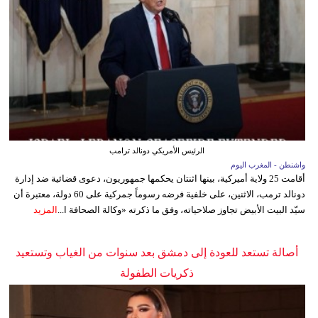
الرئيس الأمريكي دونالد ترامب
واشنطن - المغرب اليوم
أقامت 25 ولاية أميركية، بينها اثنتان يحكمها جمهوريون، دعوى قضائية ضد إدارة
دونالد ترمب، الاثنين، على خلفية فرضه رسوماً جمركية على 60 دولة، معتبرة أن
سيّد البيت الأبيض تجاوز صلاحياته، وفق ما ذكرته «وكالة الصحافة ا...
المزيد
أصالة تستعد للعودة إلى دمشق بعد سنوات من الغياب وتستعيد
ذكريات الطفولة