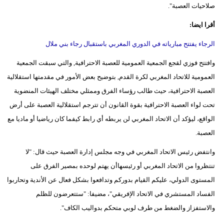
صلاحيات العصبة".
بيئة
أقرا ايضا:
مدوَّنات
الرجاء يفتتح مبارياته في الدوري المغربي باستقبال رجاء بني ملال
وافتتح فوزي لقجع الجمعية العمومية للعصبة الاحترافية, والتي سبقت الجمعية
أبراج
العمومية للاتحاد المغربي لكرة القدم, بتوضيح بعض الأمور في مقدمتها استقلالية
فيديو
العصبة الاحترافية، حيث طالب رؤساء الفرق وممثلي مختلف الهيئات المنضوية
تحت لواء العصبة الاحترافية بقوة القانون أن تترجم استقلالية العصبة على أرض
سيارات
الواقع، ليؤكد أن الاتحاد المغربي لن يربطه أي رابط كيفما كان رياضيا أو ماديا مع
العصبة.
وانتفض رئيس الاتحاد المغربي في وجه مجلس إدارة العصبة حيث قال: "لا
تنتظروا من الاتحاد المغربي أو رئيسهاأن يهتم لوحده بمصير الفرق على
المستوى الدولي، عليكم القيام بدوركم وتدافعوا بشكل فعال عن الأندية وتحاربوا
الفساد المستشري في الاتحاد الإفريقي"، مضيفا: "ستتعرضون للظلم
والاستفزاز والضغط من طرف لوبي متحكم بدواليب الكاف".