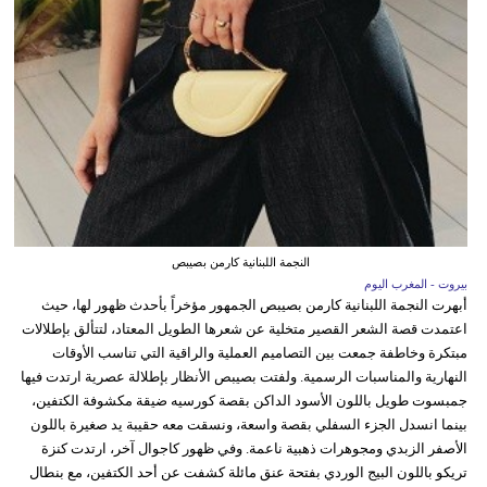
النجمة اللبنانية كارمن بصيبص
بيروت - المغرب اليوم
أبهرت النجمة اللبنانية كارمن بصيبص الجمهور مؤخراً بأحدث ظهور لها، حيث
اعتمدت قصة الشعر القصير متخلية عن شعرها الطويل المعتاد، لتتألق بإطلالات
مبتكرة وخاطفة جمعت بين التصاميم العملية والراقية التي تناسب الأوقات
النهارية والمناسبات الرسمية. ولفتت بصيبص الأنظار بإطلالة عصرية ارتدت فيها
جمبسوت طويل باللون الأسود الداكن بقصة كورسيه ضيقة مكشوفة الكتفين،
بينما انسدل الجزء السفلي بقصة واسعة، ونسقت معه حقيبة يد صغيرة باللون
الأصفر الزبدي ومجوهرات ذهبية ناعمة. وفي ظهور كاجوال آخر، ارتدت كنزة
تريكو باللون البيج الوردي بفتحة عنق مائلة كشفت عن أحد الكتفين، مع بنطال