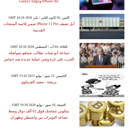
iPhone Air وGalaxy Edge
GMT 16:20 2026 الإثنين ,05 كانون الثاني / يناير
آبل تصنف iPhone 11 Pro ضمن قائمة المنتجات
القديمة
GMT 20:56 2026 الثلاثاء ,04 آب / أغسطس
جماعة أبو شباب تطالب نتنياهو بمواصلة
الحرب على غزة وشن عملية جديدة ضد حماس
GMT 13:43 2021 الخميس ,22 تموز / يوليو
بريشة : سعيد الفرماوي
GMT 19:59 2026 الجمعة ,10 تموز / يوليو
بيتكوين تتماسك فوق 62 ألف دولار وسط
تصاعد التوترات بين واشنطن وطهران