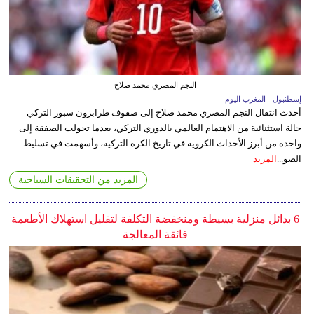
النجم المصري محمد صلاح
إسطنبول - المغرب اليوم
أحدث انتقال النجم المصري محمد صلاح إلى صفوف طرابزون سبور التركي
حالة استثنائية من الاهتمام العالمي بالدوري التركي، بعدما تحولت الصفقة إلى
واحدة من أبرز الأحداث الكروية في تاريخ الكرة التركية، وأسهمت في تسليط
الضو...
المزيد
المزيد من التحقيقات السياحية
6 بدائل منزلية بسيطة ومنخفضة التكلفة لتقليل استهلاك الأطعمة
فائقة المعالجة