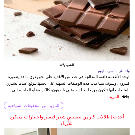
الشوكولاتة
واشنطن - المغرب اليوم
توجد الأطعمة فائقة المعالجة في عدد من الأغذية على نحو يفوق ما قد يتصوره
كثيرون، وسوف تساعدك هذه الوصفات الشهية على تجنبها.نتوقع عندما نشتري
المثلجات أنها تتكون من خليط لذيذ وغني بالدهون، كالكريمة أو الحليب، إلى
جا�...
المزيد
المزيد من التحقيقات السياحية
أحدث إطلالات كارمن بصيبص شعر قصير واختيارات مبتكرة
للأزياء