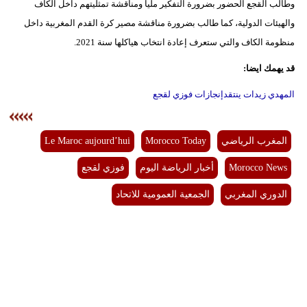
وطالب القجع الحضور بضرورة التفكير مليا ومناقشة تمثليتهم داخل الكاف
والهيئات الدولية، كما طالب بضرورة مناقشة مصير كرة القدم المغربية داخل
منظومة الكاف والتي ستعرف إعادة انتخاب هياكلها سنة 2021.
قد يهمك ايضا:
المهدي زيدات ينتقدإنجازات فوزي لقجع
المغرب الرياضي
Morocco Today
Le Maroc aujourd’hui
Morocco News
أخبار الرياضة اليوم
فوزي لقجع
الدوري المغربي
الجمعية العمومية للاتحاد