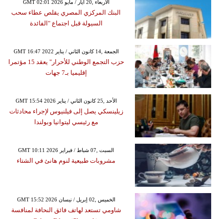
GMT 02:01 2026 الأربعاء ,20 أيار / مايو
البنك المركزي المصري يقلص عطاء سحب
السيولة قبل اجتماع "الفائدة
GMT 16:47 2022 الجمعة ,14 كانون الثاني / يناير
حزب التجمع الوطني للأحرار" يعقد 15 مؤتمرا
إقليميا بـ7 جهات
GMT 15:54 2026 الأحد ,25 كانون الثاني / يناير
زيلينسكي يصل إلى فيلنيوس لإجراء محادثات
مع رئيسي ليتوانيا وبولندا
GMT 10:11 2026 السبت ,07 شباط / فبراير
مشروبات طبيعية لنوم هانئ في الشتاء
GMT 15:52 2026 الخميس ,02 إبريل / نيسان
شاومي تستعد لهاتف فائق النحافة لمنافسة