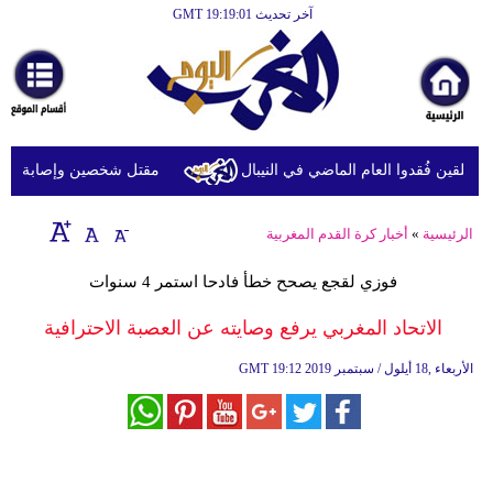
آخر تحديث GMT 19:19:01
الرئيسية
أخبارعاجلة
رياضة
ثقافة
مقتل شخصين وإصابة 14 في قصف للحوثيين على أحياء سكنية ومخيمات للنازحين في مأرب
إقتصاد
الرئيسية
»
أخبار كرة القدم المغربية
فن
فوزي لقجع يصحح خطأ فادحا استمر 4 سنوات
وموسيقى
الاتحاد المغربي يرفع وصايته عن العصبة الاحترافية
أزياء
19:12 2019 الأربعاء ,18 أيلول / سبتمبر
GMT
صحة
وتغذية
سياحة