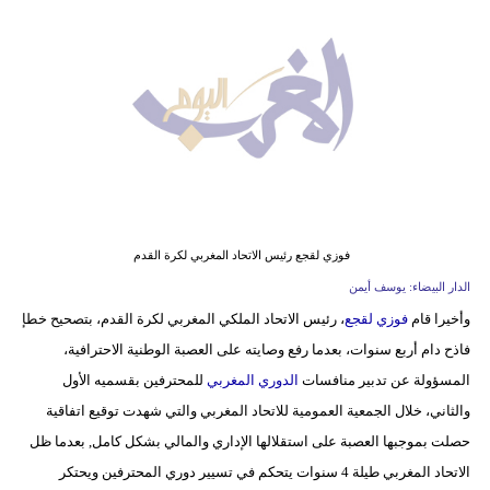
وسفر
ديكور
أخبار
البرلمان
المغربي
إعلام
فوزي لقجع رئيس الاتحاد المغربي لكرة القدم
تعليم
الدار البيضاء: يوسف أيمن
وأخيرا قام
فوزي لقجع
، رئيس الاتحاد الملكي المغربي لكرة القدم، بتصحيح خطإ
مرأة
فاذح دام أربع سنوات، بعدما رفع وصايته على العصبة الوطنية الاحترافية،
أزياء
المسؤولة عن تدبير منافسات
الدوري المغربي
للمحترفين بقسميه الأول
إسلامية
والثاني، خلال الجمعية العمومية للاتحاد المغربي والتي شهدت توقيع اتفاقية
حصلت بموجبها العصبة على استقلالها الإداري والمالي بشكل كامل, بعدما ظل
علوم
الاتحاد المغربي طيلة 4 سنوات يتحكم في تسيير دوري المحترفين ويحتكر
وتكنولوجيا