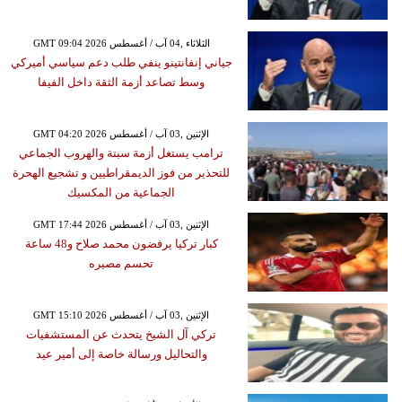
GMT 09:04 2026 الثلاثاء ,04 آب / أغسطس
جياني إنفانتينو ينفي طلب دعم سياسي أميركي
وسط تصاعد أزمة الثقة داخل الفيفا
GMT 04:20 2026 الإثنين ,03 آب / أغسطس
ترامب يستغل أزمة سبتة والهروب الجماعي
للتحذير من فوز الديمقراطيين و تشجيع الهحرة
الجماعية من المكسيك
GMT 17:44 2026 الإثنين ,03 آب / أغسطس
كبار تركيا يرفضون محمد صلاح و48 ساعة
تحسم مصيره
GMT 15:10 2026 الإثنين ,03 آب / أغسطس
تركي آل الشيخ يتحدث عن المستشفيات
والتحاليل ورسالة خاصة إلى أمير عيد