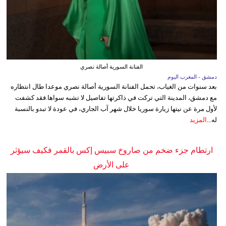
الفنانة السورية أصالة نصري
دمشق - المغرب اليوم
بعد سنوات من الغياب، تحمل الفنانة السورية أصالة نصري موعدا طال انتظاره
مع دمشق، المدينة التي تركت في ذاكرتها تفاصيل لا تشبه سواها.فقد كشفت
لأول مرة عن نيتها زيارة سوريا خلال شهر آب الجاري، في عودة لا تبدو بالنسبة
له...
المزيد
ارتطام جزء ضخم من صاروخ سبيس إكس بالقمر فكيف سيؤثر
على الأرض