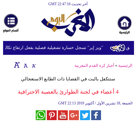
آخر تحديث GMT 22:47:16
الرئيسية
أخبارعاجلة
رياضة
ثقافة
"ويز إير" تسجل خسارة تشغيلية فصلية بفعل ارتفاع تكاليف الوق
إقتصاد
الرئيسية
»
أخبار كرة القدم المغربية
فن
ستتكفل بالبت في القضايا ذات الطابع الاستعجالي
وموسيقى
4 أعضاء في لجنة الطوارئ بالعصبة الاحترافية
أزياء
22:13 2019 الجمعة ,18 تشرين الأول / أكتوبر
GMT
صحة
وتغذية
سياحة