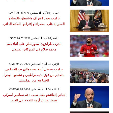
GMT 20:58 2026 السبت ,01 آب / أغسطس
ترامب يجدد اعتراف واشنطن بالسيادة
المغربية على الصحراء و إقتراحها للحكم الذاتي
GMT 18:52 2026 الأحد ,02 آب / أغسطس
مدرب طرابزون سبور يعلق على أنباء ضم
محمد صلاح في الميركاتو الصيفي
GMT 04:20 2026 الإثنين ,03 آب / أغسطس
ترامب يستغل أزمة سبتة والهروب الجماعي
للتحذير من فوز الديمقراطيين و تشجيع الهحرة
الجماعية من المكسيك
GMT 09:04 2026 الثلاثاء ,04 آب / أغسطس
جياني إنفانتينو ينفي طلب دعم سياسي أميركي
وسط تصاعد أزمة الثقة داخل الفيفا