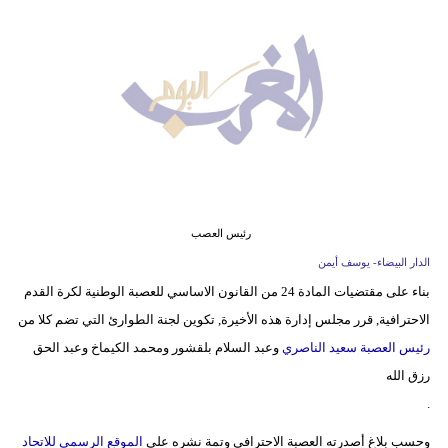
وسفر
ديكور
أخبار
البرلمان
المغربي
إعلام
رئيس العصب
تعليم
الدار البيضاء- يوسف أيمن
بناء على مقتضيات المادة 24 من القانون الاساسي للعصبة الوطنية لكرة القدم
مرأة
الاحترافية, قرر مجلس إدارة هذه الأخيرة, تكوين لجنة الطوارئ التي تضم كلا من
أزياء
رئيس العصبة سعيد الناصري
وعبد السلام بلقشور ومحمد الكيماخ وعبد الحق
إسلامية
رزق الله
.
علوم
وحسب بلاغ أصدرته العصبة الاحترافي وتمة نشره على
الموقع الرسمي للاتحاد
وتكنولوجيا