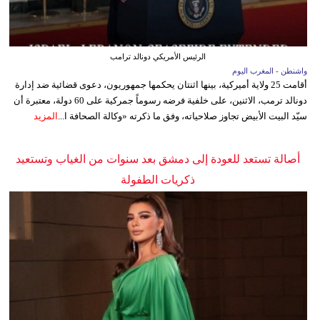
الرئيس الأمريكي دونالد ترامب
واشنطن - المغرب اليوم
أقامت 25 ولاية أميركية، بينها اثنتان يحكمها جمهوريون، دعوى قضائية ضد إدارة
دونالد ترمب، الاثنين، على خلفية فرضه رسوماً جمركية على 60 دولة، معتبرة أن
سيّد البيت الأبيض تجاوز صلاحياته، وفق ما ذكرته «وكالة الصحافة ا...
المزيد
أصالة تستعد للعودة إلى دمشق بعد سنوات من الغياب وتستعيد
ذكريات الطفولة