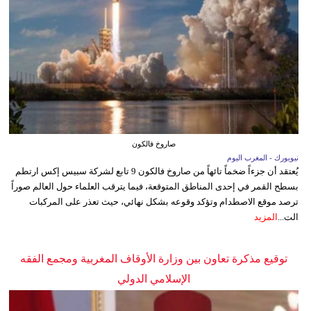
صاروخ فالكون
نيويورك - المغرب اليوم
يُعتقد أن جزءاً ضخماً تائهاً من صاروخ فالكون 9 تابع لشركة سبيس إكس ارتطم
بسطح القمر في إحدى المناطق المتوقعة، فيما يترقب العلماء حول العالم صوراً
ترصد موقع الاصطدام وتؤكد وقوعه بشكل نهائي، حيث تعذر على المركبات
الت...
المزيد
توقيع مذكرة تعاون بين وزارة الأوقاف المغربية ومجمع الفقه
الإسلامي الدولي