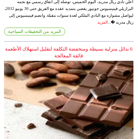
أعلن نادي ريال مدريد، اليوم الخميس، توصله إلى اتفاق رسمي مع نجمه
البرازيلي فينيسيوس جونيور يقضي بتمديد عقده مع الفريق حتى 30 يونيو 2032،
ليواصل مشواره مع النادي الملكي لعدة سنوات مقبلة. وانضم فينيسيوس إلى
ريال مدريد �...
المزيد
المزيد من التحقيقات السياحية
6 بدائل منزلية بسيطة ومنخفضة التكلفة لتقليل استهلاك الأطعمة
فائقة المعالجة