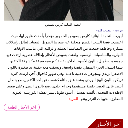
النجمة اللبنانية كارمن بصيبص
بيروت - المغرب اليوم
أبهرت النجمة اللبنانية كارمن بصيبص الجمهور مؤخراً بأحدث ظهور لها، حيث
اعتمدت قصة الشعر القصير متخلية عن شعرها الطويل المعتاد، لتتألق بإطلالات
مبتكرة وخاطفة جمعت بين التصاميم العملية والراقية التي تناسب الأوقات
النهارية والمناسبات الرسمية. ولفتت بصيبص الأنظار بإطلالة عصرية ارتدت فيها
جمبسوت طويل باللون الأسود الداكن بقصة كورسيه ضيقة مكشوفة الكتفين،
بينما انسدل الجزء السفلي بقصة واسعة، ونسقت معه حقيبة يد صغيرة باللون
الأصفر الزبدي ومجوهرات ذهبية ناعمة. وفي ظهور كاجوال آخر، ارتدت كنزة
تريكو باللون البيج الوردي بفتحة عنق مائلة كشفت عن أحد الكتفين، مع بنطال
أبيض عالي الخصر بقصة مستقيمة وحزام جلدي رفيع باللون البني. وعلى صعيد
الإطلالات الفخمة، تألقت بفستان أسود طويل تميز بقصّة الكورسيه العلوية
المطرزة بحبيبات الترتر وتنو...
المزيد
آخر الأخبار الطبية
آخر الأخبار