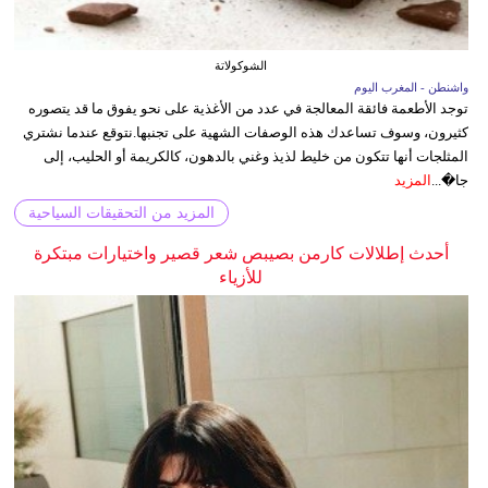
الشوكولاتة
واشنطن - المغرب اليوم
توجد الأطعمة فائقة المعالجة في عدد من الأغذية على نحو يفوق ما قد يتصوره
كثيرون، وسوف تساعدك هذه الوصفات الشهية على تجنبها.نتوقع عندما نشتري
المثلجات أنها تتكون من خليط لذيذ وغني بالدهون، كالكريمة أو الحليب، إلى
جا�...
المزيد
المزيد من التحقيقات السياحية
أحدث إطلالات كارمن بصيبص شعر قصير واختيارات مبتكرة
للأزياء