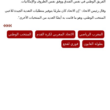
الفريق الوطني في نفس الفندق ووفق نفس الظروف والإمكانيات.
بيئة
وقال رئيس الاتحاد: "إن الاتحاد كان ملزمًا بتوفير متطلبات التغدية الجيدة للاعبي
المنتخب الوطني، وهو ما قامت به أيضًا العديد من المنتخبات الأخرى".
مدوَّنات
أبراج
المغرب الرياضي
الاتحاد المغربي لكرة القدم
المنتخب الوطني
فيديو
بطولة الغابون
فوزي لقجع
سيارات