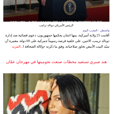
الرئيس الأمريكي دونالد ترامب
واشنطن - المغرب اليوم
أقامت 25 ولاية أميركية، بينها اثنتان يحكمها جمهوريون، دعوى قضائية ضد إدارة
دونالد ترمب، الاثنين، على خلفية فرضه رسوماً جمركية على 60 دولة، معتبرة أن
سيّد البيت الأبيض تجاوز صلاحياته، وفق ما ذكرته «وكالة الصحافة ا...
المزيد
هند صبري تستعيد محطات صنعت نجوميتها في مهرجان عمّان