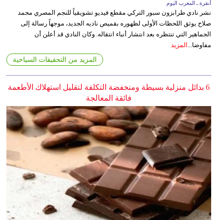
أنقرة ـ المغرب اليوم
نشر نادي طرابزون سبور التركي مقطع فيديو تشويقياً للنجم المصري محمد
صلاح يوثق اللحظات الأولى لظهوره بقميص ناديه الجديد، موجهاً رسالة إلى
الجماهير التي تنتظره بعد انتشار أنباء انتقاله. وكان النادي قد أعلن أن
مفاوضا...
المزيد
المزيد من التحقيقات السياحية
6 بدائل منزلية بسيطة ومنخفضة التكلفة لتقليل استهلاك الأطعمة
فائقة المعالجة