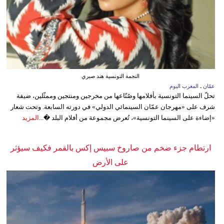
النجمة التونسية هند صبري
عمّان ـ المغرب اليوم
تحلّ السينما التونسية بأفلامها وصُنّاعها من مخرجين ومنتجين وممثّلين، ضيفة
شرف على «مهرجان عمّان السينمائي الدولي» في دورته السابعة. وتحت شعار
«إضاءة على السينما التونسية»، تُعرض مجموعة من أفلام البلد �...
المزيد
ارتطام جزء ضخم من صاروخ سبيس إكس بالقمر فكيف سيؤثر
على الأرض