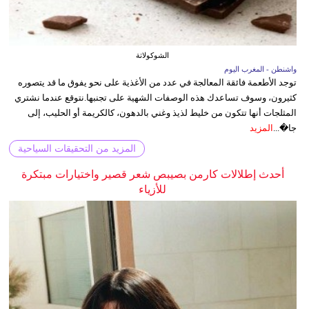
الشوكولاتة
واشنطن - المغرب اليوم
توجد الأطعمة فائقة المعالجة في عدد من الأغذية على نحو يفوق ما قد يتصوره
كثيرون، وسوف تساعدك هذه الوصفات الشهية على تجنبها.نتوقع عندما نشتري
المثلجات أنها تتكون من خليط لذيذ وغني بالدهون، كالكريمة أو الحليب، إلى
جا�...
المزيد
المزيد من التحقيقات السياحية
أحدث إطلالات كارمن بصيبص شعر قصير واختيارات مبتكرة
للأزياء