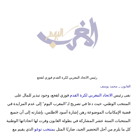
وسفر
ديكور
أخبار
البرلمان
المغربي
إعلام
تعليم
رئيس الاتحاد المغربي لكرة القدم فوزي لقجع
الغابون ــ محمد يوسف
مرأة
نفى رئيس
الاتحاد المغربي لكرة القدم
فوزي لقجع، وجود تبذير للمال على
المنتخب الوطني، حيث دعا في تصريح لـ"المغرب اليوم" إلى عدم المزايدة في
أزياء
قضية الإمكانيات الموضوعة رهن إشارة أسود الاطلس، بإشارته إلى أن جميع
إسلامية
المنتخبات الستة عشر المشاركة في بطولة الغابون وفرت لها اتحاداتها الوطنية
علوم
كل ما يلزم من أجل التحضير الجيد، ضاربًا المثل ب
منتخب توغو
الذي يقيم مع
وتكنولوجيا