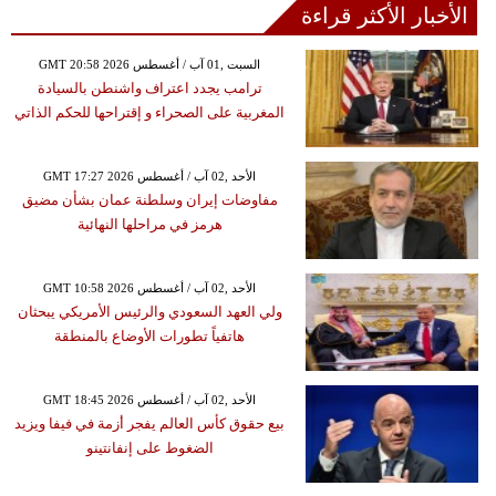
الأخبار الأكثر قراءة
GMT 20:58 2026 السبت ,01 آب / أغسطس
ترامب يجدد اعتراف واشنطن بالسيادة
المغربية على الصحراء و إقتراحها للحكم الذاتي
GMT 17:27 2026 الأحد ,02 آب / أغسطس
مفاوضات إيران وسلطنة عمان بشأن مضيق
هرمز في مراحلها النهائية
GMT 10:58 2026 الأحد ,02 آب / أغسطس
ولي العهد السعودي والرئيس الأمريكي يبحثان
هاتفياً تطورات الأوضاع بالمنطقة
GMT 18:45 2026 الأحد ,02 آب / أغسطس
بيع حقوق كأس العالم يفجر أزمة في فيفا ويزيد
الضغوط على إنفانتينو