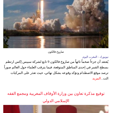
صاروخ فالكون
نيويورك - المغرب اليوم
يُعتقد أن جزءاً ضخماً تائهاً من صاروخ فالكون 9 تابع لشركة سبيس إكس ارتطم
بسطح القمر في إحدى المناطق المتوقعة، فيما يترقب العلماء حول العالم صوراً
ترصد موقع الاصطدام وتؤكد وقوعه بشكل نهائي، حيث تعذر على المركبات
الت...
المزيد
توقيع مذكرة تعاون بين وزارة الأوقاف المغربية ومجمع الفقه
الإسلامي الدولي