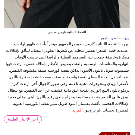
النجمة اللبنانية كارمن بصيبص
بيروت - المغرب اليوم
أبهرت النجمة اللبنانية كارمن بصيبص الجمهور مؤخراً بأحدث ظهور لها، حيث
اعتمدت قصة الشعر القصير متخلية عن شعرها الطويل المعتاد، لتتألق بإطلالات
مبتكرة وخاطفة جمعت بين التصاميم العملية والراقية التي تناسب الأوقات
النهارية والمناسبات الرسمية. ولفتت بصيبص الأنظار بإطلالة عصرية ارتدت فيها
جمبسوت طويل باللون الأسود الداكن بقصة كورسيه ضيقة مكشوفة الكتفين،
بينما انسدل الجزء السفلي بقصة واسعة، ونسقت معه حقيبة يد صغيرة باللون
الأصفر الزبدي ومجوهرات ذهبية ناعمة. وفي ظهور كاجوال آخر، ارتدت كنزة
تريكو باللون البيج الوردي بفتحة عنق مائلة كشفت عن أحد الكتفين، مع بنطال
أبيض عالي الخصر بقصة مستقيمة وحزام جلدي رفيع باللون البني. وعلى صعيد
الإطلالات الفخمة، تألقت بفستان أسود طويل تميز بقصّة الكورسيه العلوية
المطرزة بحبيبات الترتر وتنو...
المزيد
آخر الأخبار الطبية