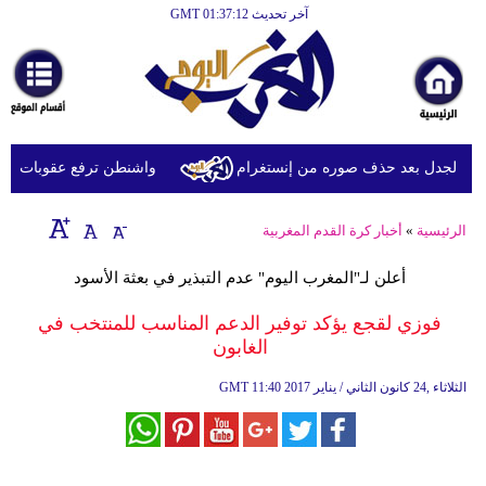
آخر تحديث GMT 01:37:12
الرئيسية
أخبارعاجلة
رياضة
ثقافة
 الجدل بعد حذف صوره من إنستغرام
واشنطن ترفع عقوبات عن شرك
إقتصاد
الرئيسية
»
أخبار كرة القدم المغربية
فن
أعلن لـ"المغرب اليوم" عدم التبذير في بعثة الأسود
وموسيقى
فوزي لقجع يؤكد توفير الدعم المناسب للمنتخب في
أزياء
الغابون
صحة
11:40 2017 الثلاثاء ,24 كانون الثاني / يناير
GMT
وتغذية
سياحة