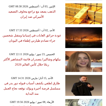
GMT 08:38 2026 الإثنين ,03 آب / أغسطس
الذهب يصعد مع تراجع مخاوف التصعيد
الأميركي ضد إيران
GMT 17:33 2026 الأحد ,02 آب / أغسطس
عودة حرائق الغابات في إسبانيا ومقتل شخصين
جراء تصادم طيارتي إطفاء في اليونان
GMT 22:11 2026 الخميس ,23 تموز / يوليو
بيكهام وشاكيرا يتصدران قائمة المشاهير الأكثر
ربحًا خلال كأس العالم 2026
GMT 14:31 2026 الأحد ,15 آذار/ مارس
طارق لطفي يكشف أسباب قبوله دور بدر في
مسلسل فرصة أخيرة ويؤكد توقعه نجاح العمل
منذ البداية
GMT 19:56 2026 الأربعاء ,08 تموز / يوليو