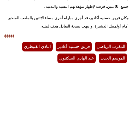
جميع اللاعبين، فرصة لإظهار مؤهلاتهم التقنية والبدنية .
بيئة
وكان فريق حسنية أكادير، قد أجرى مباراة أخرى مساء الإثنين بالملعب الملحق
مدوَّنات
أمام أولمبيك الدشيرة، وانتهت بنتيجة التعادل هدف لمثله.
أبراج
المغرب الرياضي
فريق حسنية أغادير
النادي القنيطري
فيديو
الموسم الجديد
عبد الهادي السكتيوي
سيارات