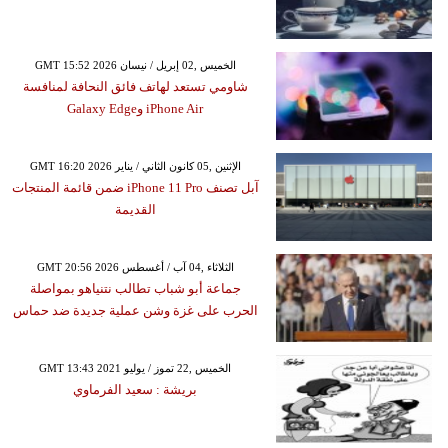
GMT 15:52 2026 الخميس ,02 إبريل / نيسان
شاومي تستعد لهاتف فائق النحافة لمنافسة
iPhone Air وGalaxy Edge
GMT 16:20 2026 الإثنين ,05 كانون الثاني / يناير
آبل تصنف iPhone 11 Pro ضمن قائمة المنتجات
القديمة
GMT 20:56 2026 الثلاثاء ,04 آب / أغسطس
جماعة أبو شباب تطالب نتنياهو بمواصلة
الحرب على غزة وشن عملية جديدة ضد حماس
GMT 13:43 2021 الخميس ,22 تموز / يوليو
بريشة : سعيد الفرماوي