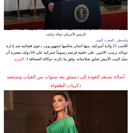
الرئيس الأمريكي دونالد ترامب
واشنطن - المغرب اليوم
أقامت 25 ولاية أميركية، بينها اثنتان يحكمها جمهوريون، دعوى قضائية ضد إدارة
دونالد ترمب، الاثنين، على خلفية فرضه رسوماً جمركية على 60 دولة، معتبرة أن
سيّد البيت الأبيض تجاوز صلاحياته، وفق ما ذكرته «وكالة الصحافة ا...
المزيد
أصالة تستعد للعودة إلى دمشق بعد سنوات من الغياب وتستعيد
ذكريات الطفولة