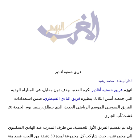
وسفر
ديكور
أخبار
البرلمان
المغربي
إعلام
فريق حسنية أغادير
تعليم
الدارالبيضاء - محمد رشيد
انهزم
فريق حسنية أغادير
لكرة القدم، بهدف دون مقابل، في المباراة الودية
مرأة
التي جمعته أمس الثلاثاء بنظيره
فريق النادي القنيطري
، ضمن استعدادات
أزياء
الفريق السوسي للموسم الرياضي الجديد، الذي ينطلق رسميا يوم الجمعة 26
إسلامية
غشت/آب الجاري .
وقد تم تقسيم الفريق الأول للحسنية، من طرف المدرب عبد الهادي السكتيوي
علوم
إلى مجموعتين، حيث شاركت كل مجموعة لمدة 50 دقيقة من اللعب، قصد منح
وتكنولوجيا