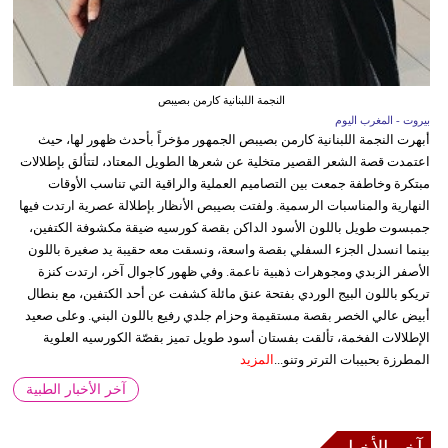
النجمة اللبنانية كارمن بصيبص
بيروت - المغرب اليوم
أبهرت النجمة اللبنانية كارمن بصيبص الجمهور مؤخراً بأحدث ظهور لها، حيث
اعتمدت قصة الشعر القصير متخلية عن شعرها الطويل المعتاد، لتتألق بإطلالات
مبتكرة وخاطفة جمعت بين التصاميم العملية والراقية التي تناسب الأوقات
النهارية والمناسبات الرسمية. ولفتت بصيبص الأنظار بإطلالة عصرية ارتدت فيها
جمبسوت طويل باللون الأسود الداكن بقصة كورسيه ضيقة مكشوفة الكتفين،
بينما انسدل الجزء السفلي بقصة واسعة، ونسقت معه حقيبة يد صغيرة باللون
الأصفر الزبدي ومجوهرات ذهبية ناعمة. وفي ظهور كاجوال آخر، ارتدت كنزة
تريكو باللون البيج الوردي بفتحة عنق مائلة كشفت عن أحد الكتفين، مع بنطال
أبيض عالي الخصر بقصة مستقيمة وحزام جلدي رفيع باللون البني. وعلى صعيد
الإطلالات الفخمة، تألقت بفستان أسود طويل تميز بقصّة الكورسيه العلوية
المطرزة بحبيبات الترتر وتنو...
المزيد
آخر الأخبار الطبية