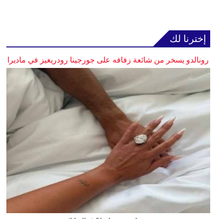
إخترنا لك
رونالدو يسخر من شائعة زفافه على جورجينا رودريغيز في ماديرا