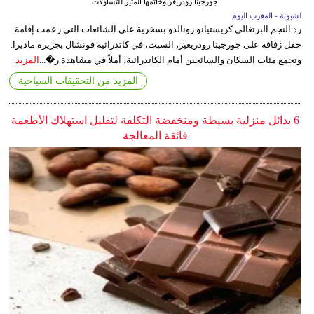
جورجينا رودريغز وخاتمها المثير للتساؤلات
لشبونة - المغرب اليوم
رد النجم البرتغالي كريستيانو رونالدو بسخرية على الشائعات التي زعمت إقامة
حفل زفافه على جورجينا رودريغيز، السبت، في كاتدرائية فونشال بجزيرة ماديرا.
وتجمع مئات السكان والسائحين أمام الكاتدرائية، أملاً في مشاهدة ر�...
المزيد
المزيد من التحقيقات السياحية
6 بدائل منزلية بسيطة ومنخفضة التكلفة لتقليل استهلاك الأطعمة
فائقة المعالجة