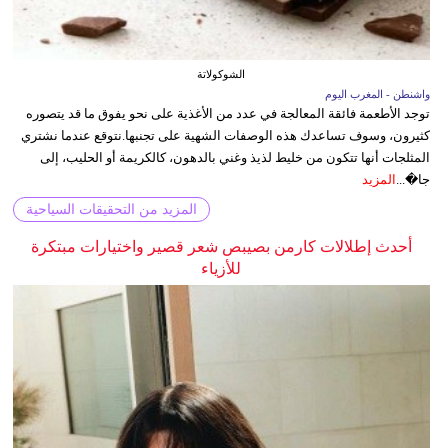
الشوكولاتة
واشنطن - المغرب اليوم
توجد الأطعمة فائقة المعالجة في عدد من الأغذية على نحو يفوق ما قد يتصوره
كثيرون، وسوف تساعدك هذه الوصفات الشهية على تجنبها.نتوقع عندما نشتري
المثلجات أنها تتكون من خليط لذيذ وغني بالدهون، كالكريمة أو الحليب، إلى
جا�...
المزيد
المزيد من التحقيقات السياحية
أحدث إطلالات كارمن بصيبص شعر قصير واختيارات مبتكرة
للأزياء