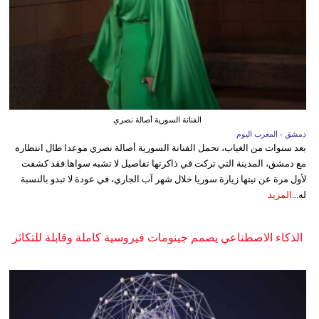
الفنانة السورية أصالة نصري
دمشق - المغرب اليوم
بعد سنوات من الغياب، تحمل الفنانة السورية أصالة نصري موعدا طال انتظاره
مع دمشق، المدينة التي تركت في ذاكرتها تفاصيل لا تشبه سواها.فقد كشفت
لأول مرة عن نيتها زيارة سوريا خلال شهر آب الجاري، في عودة لا تبدو بالنسبة
له...
المزيد
الذكاء الاصطناعي يصمم جينومات فيروسية كاملة وقابلة للتكاثر