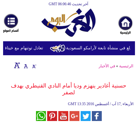
آخر تحديث GMT 06:06:46
الرئيسية
أخبارعاجلة
رياضة
ثقافة
دلع في منشأة تابعة لأرامكو السعودية
تعادل توتنهام مع خيتافي وديّا
إقتصاد
الرئيسية
»
في الأخبار
فن
وموسيقى
حسنية أغادير ينهزم وديا أمام النادي القنيطري بهدف
لصفر
أزياء
13:35 2016 الأربعاء ,17 آب / أغسطس
GMT
صحة
وتغذية
سياحة