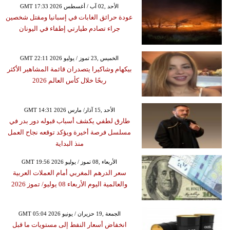
GMT 17:33 2026 الأحد ,02 آب / أغسطس
عودة حرائق الغابات في إسبانيا ومقتل شخصين
جراء تصادم طيارتي إطفاء في اليونان
GMT 22:11 2026 الخميس ,23 تموز / يوليو
بيكهام وشاكيرا يتصدران قائمة المشاهير الأكثر
ربحًا خلال كأس العالم 2026
GMT 14:31 2026 الأحد ,15 آذار/ مارس
طارق لطفي يكشف أسباب قبوله دور بدر في
مسلسل فرصة أخيرة ويؤكد توقعه نجاح العمل
منذ البداية
GMT 19:56 2026 الأربعاء ,08 تموز / يوليو
سعر الدرهم المغربي أمام العملات العربية
والعالمية اليوم الأربعاء 08 يوليو/ تموز 2026
GMT 05:04 2026 الجمعة ,19 حزيران / يونيو
انخفاض أسعار النفط إلى مستويات ما قبل