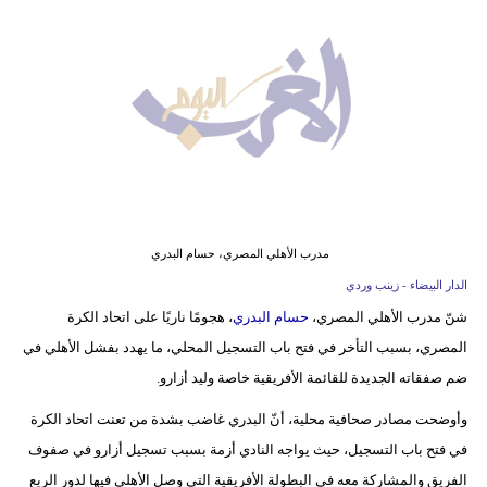
وسفر
ديكور
أخبار
البرلمان
المغربي
إعلام
مدرب الأهلي المصري، حسام البدري
تعليم
الدار البيضاء - زينب وردي
شنّ مدرب الأهلي المصري،
حسام البدري
، هجومًا ناريًا على اتحاد الكرة
مرأة
المصري، بسبب التأخر في فتح باب التسجيل المحلي، ما يهدد بفشل الأهلي في
أزياء
ضم صفقاته الجديدة للقائمة الأفريقية خاصة وليد أزارو.
إسلامية
وأوضحت مصادر صحافية محلية، أنّ البدري غاضب بشدة من تعنت اتحاد الكرة
في فتح باب التسجيل، حيث يواجه النادي أزمة بسبب تسجيل أزارو في صفوف
علوم
الفريق والمشاركة معه في البطولة الأفريقية التي وصل الأهلي فيها لدور الربع
وتكنولوجيا