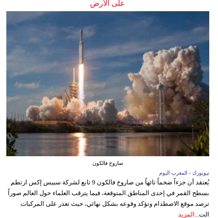
على الأرض
صاروخ فالكون
نيويورك - المغرب اليوم
يُعتقد أن جزءاً ضخماً تائهاً من صاروخ فالكون 9 تابع لشركة سبيس إكس ارتطم
بسطح القمر في إحدى المناطق المتوقعة، فيما يترقب العلماء حول العالم صوراً
ترصد موقع الاصطدام وتؤكد وقوعه بشكل نهائي، حيث تعذر على المركبات
الت...
المزيد