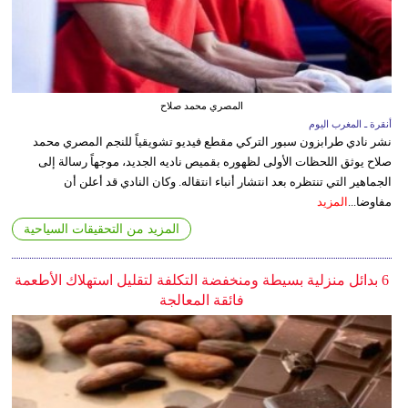
المصري محمد صلاح
أنقرة ـ المغرب اليوم
نشر نادي طرابزون سبور التركي مقطع فيديو تشويقياً للنجم المصري محمد
صلاح يوثق اللحظات الأولى لظهوره بقميص ناديه الجديد، موجهاً رسالة إلى
الجماهير التي تنتظره بعد انتشار أنباء انتقاله. وكان النادي قد أعلن أن
مفاوضا...
المزيد
المزيد من التحقيقات السياحية
6 بدائل منزلية بسيطة ومنخفضة التكلفة لتقليل استهلاك الأطعمة
فائقة المعالجة