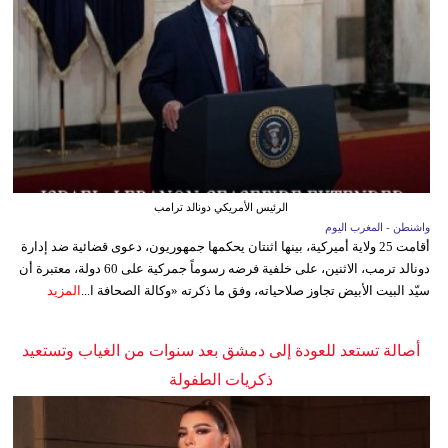
الرئيس الأمريكي دونالد ترامب
واشنطن - المغرب اليوم
أقامت 25 ولاية أميركية، بينها اثنتان يحكمها جمهوريون، دعوى قضائية ضد إدارة
دونالد ترمب، الاثنين، على خلفية فرضه رسوماً جمركية على 60 دولة، معتبرة أن
سيّد البيت الأبيض تجاوز صلاحياته، وفق ما ذكرته «وكالة الصحافة ا...
المزيد
أصالة تستعد للعودة إلى دمشق بعد سنوات من الغياب وتستعيد
ذكريات الطفولة