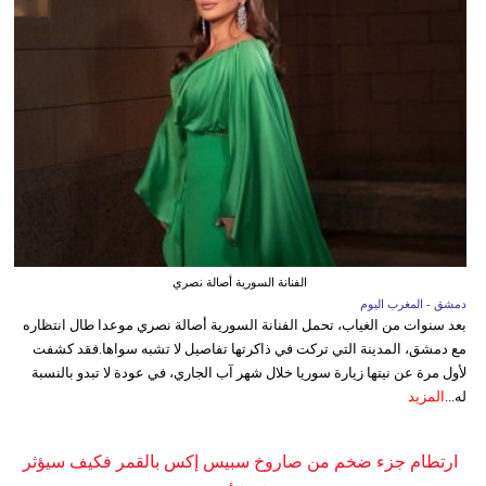
الفنانة السورية أصالة نصري
دمشق - المغرب اليوم
بعد سنوات من الغياب، تحمل الفنانة السورية أصالة نصري موعدا طال انتظاره
مع دمشق، المدينة التي تركت في ذاكرتها تفاصيل لا تشبه سواها.فقد كشفت
لأول مرة عن نيتها زيارة سوريا خلال شهر آب الجاري، في عودة لا تبدو بالنسبة
له...
المزيد
ارتطام جزء ضخم من صاروخ سبيس إكس بالقمر فكيف سيؤثر