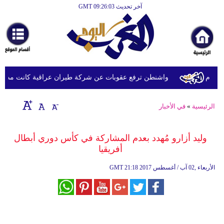
آخر تحديث GMT 09:26:03
الرئيسية
أخبارعاجلة
رياضة
ثقافة
ام
واشنطن ترفع عقوبات عن شركة طيران عراقية كانت مدرجة بس
إقتصاد
الرئيسية
»
في الأخبار
فن
وموسيقى
وليد أزارو مُهدد بعدم المشاركة في كأس دوري أبطال
أفريقيا
أزياء
21:18 2017 الأربعاء ,02 آب / أغسطس
GMT
صحة
وتغذية
سياحة