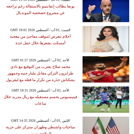
يويفا يطالب إنفانتينو بالاستقالة رغم تراجعه
عن مشروع خصخصة المونديال
GMT 18:02 2026 السبت ,01 آب / أغسطس
أحلام تتعرض لموقف مفاجئ من معجبة
أمسكت بشعرها خلال حفل جدة
GMT 01:57 2026 الأحد ,02 آب / أغسطس
محمد صلاح يقترب من التوقيع مع نادي
طرابزون التركي مقابل مليار جنيه وجمهور
بشكتاش حذَره من تكرار ما فعله مع ليفربول
GMT 18:31 2026 الأحد ,02 آب / أغسطس
فينيسيوس يحسم مستقبله مع ريال مدريد خلال
ساعات
GMT 14:35 2026 الإثنين ,03 آب / أغسطس
مباحثات واشنطن وطهران ستركز على حرية
الملاحة بهرمز