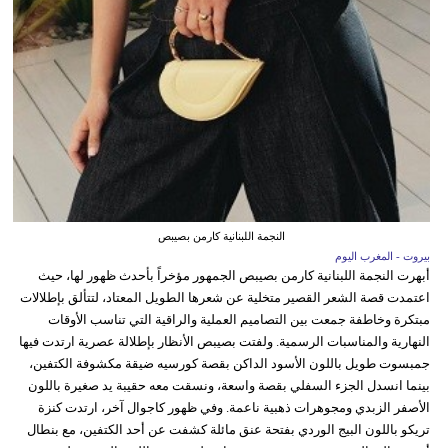
النجمة اللبنانية كارمن بصيبص
بيروت - المغرب اليوم
أبهرت النجمة اللبنانية كارمن بصيبص الجمهور مؤخراً بأحدث ظهور لها، حيث
اعتمدت قصة الشعر القصير متخلية عن شعرها الطويل المعتاد، لتتألق بإطلالات
مبتكرة وخاطفة جمعت بين التصاميم العملية والراقية التي تناسب الأوقات
النهارية والمناسبات الرسمية. ولفتت بصيبص الأنظار بإطلالة عصرية ارتدت فيها
جمبسوت طويل باللون الأسود الداكن بقصة كورسيه ضيقة مكشوفة الكتفين،
بينما انسدل الجزء السفلي بقصة واسعة، ونسقت معه حقيبة يد صغيرة باللون
الأصفر الزبدي ومجوهرات ذهبية ناعمة. وفي ظهور كاجوال آخر، ارتدت كنزة
تريكو باللون البيج الوردي بفتحة عنق مائلة كشفت عن أحد الكتفين، مع بنطال