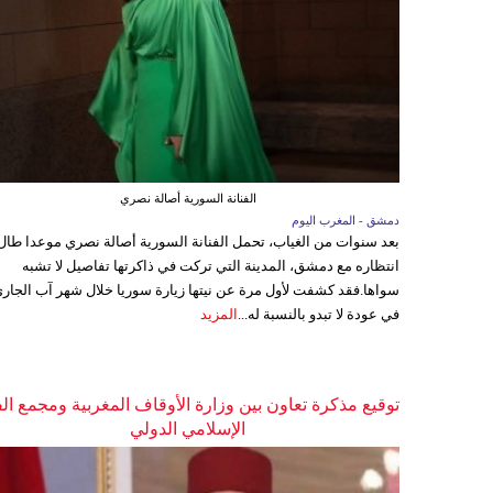
الفنانة السورية أصالة نصري
دمشق - المغرب اليوم
بعد سنوات من الغياب، تحمل الفنانة السورية أصالة نصري موعدا طال
انتظاره مع دمشق، المدينة التي تركت في ذاكرتها تفاصيل لا تشبه
سواها.فقد كشفت لأول مرة عن نيتها زيارة سوريا خلال شهر آب الجاري
في عودة لا تبدو بالنسبة له...
المزيد
توقيع مذكرة تعاون بين وزارة الأوقاف المغربية ومجمع ال
الإسلامي الدولي