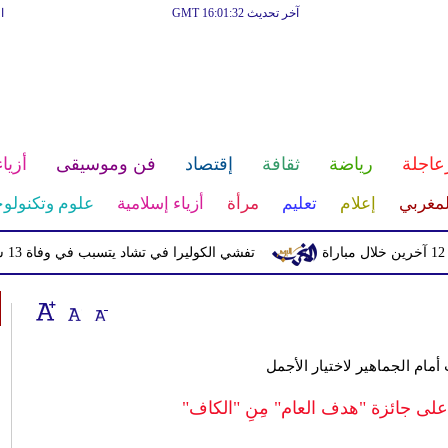
آخر تحديث GMT 16:01:32
ا
عاجلة
رياضة
ثقافة
إقتصاد
فن وموسيقى
أزياء
لمغربي
إعلام
تعليم
مرأة
أزياء إسلامية
علوم وتكنولوج
تفشي الكوليرا في تشاد يتسبب في وفاة 13 شخصا
أمام الجماهير لاختيار الأجمل
على جائزة "هدف العام" مِنِ "الكاف"