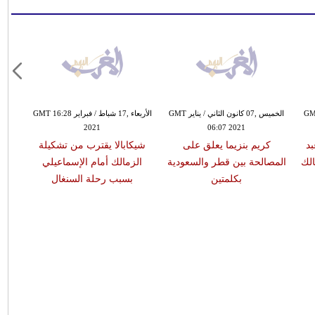
نون الأول / ديسمبر GMT
الخميس ,07 كانون الثاني / يناير GMT
الأربعاء ,17 شباط / فبراير GMT 16:28
2021
06:07 2021
د
كريم بنزيما يعلق على
شيكابالا يقترب من تشكيلة
مروا
الك
المصالحة بين قطر والسعودية
الزمالك أمام الإسماعيلي
وقت 
بكلمتين
بسبب رحلة السنغال