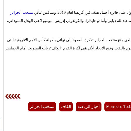
ئزة أجمل هدف في أفريقيا لعام 2019. ويتنافس ثنائي
منتخب الجزائر
،
بدالله ديابي وأمادو هايدارا، والكونغولي إدريس مبومبو لاعب الهلال السوداني،
ي منح منتخب الجزائر تذكرة الصعود إلى نهائي بطولة كأس الأمم الأفريقية التي
يو – 19 يوليو الماضيين قبل أن يتوج باللقب. وفتح الاتحاد الأفريقي لكرة القدم "الكاف"، باب التصويت أمام الجماهير
Morrocco Tod
أخبار الرياضة
الكاف
منتخب الجزائر