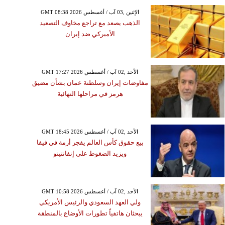
GMT 08:38 2026 الإثنين ,03 آب / أغسطس
الذهب يصعد مع تراجع مخاوف التصعيد
الأميركي ضد إيران
GMT 17:27 2026 الأحد ,02 آب / أغسطس
الأربعاء ,17 شباط / فبراير GMT 20:59
مفاوضات إيران وسلطنة عمان بشأن مضيق
2021
هرمز في مراحلها النهائية
ن محسن يرفع شعار "لا
للراحة" بتدريبات مكثفة
من داخل الجيم
GMT 18:45 2026 الأحد ,02 آب / أغسطس
بيع حقوق كأس العالم يفجر أزمة في فيفا
ويزيد الضغوط على إنفانتينو
GMT 10:58 2026 الأحد ,02 آب / أغسطس
ولي العهد السعودي والرئيس الأمريكي
يبحثان هاتفياً تطورات الأوضاع بالمنطقة