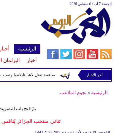
الجمعة 7 آب / أغسطس 2026
الرئيسية
أخبار
أخبار
البرلمان ا
أخر الأخبار
صاعقة تقتل لاعبا تايلانديا وتصيب 12 آخرين خلال مباراة
الرئيسية
»
نجوم الملاعب
تمّ فتح باب التصويت 
ثنائي منتخب الجزائر يُنافس 
21:22 2019 الخميس ,19 كانون الأول / ديسمبر
GMT