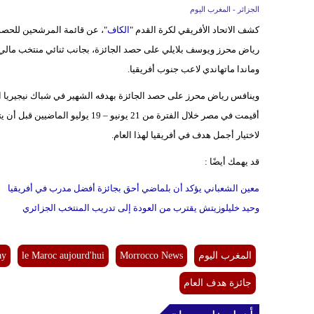
الجزائر - المغرب اليوم
كشف الاتحاد الأفريقي لكرة القدم "
الكاف
"، عن قائمة المرشحين للحصول على جا
رياض محرز ويوسف بلايلي على حصد الجائزة، بجانب ثنائي منتخب مالي، ع
وماندا ماتهاندي لاعب جنوب أفريقيا.
وينافس رياض محرز على حصد الجائزة بهدفه الشهير في شباك نيجيريا الذ
أقيمت في مصر خلال الفترة من 21 يون
لاختيار أجمل هدف في أفريقيا لهذا العام.
قد يهمك أيضًا :
معين الشعباني يؤكد أن بلماضي أحق بجائزة أفضل مدرب في أفريقيا
وحيد خليلوزيتش يقترب من العودة إلى تدريب المنتخب الجزائري
المغرب اليوم
Morrocco News
le Maroc aujourd'hui
ay
جائزة هدف العام