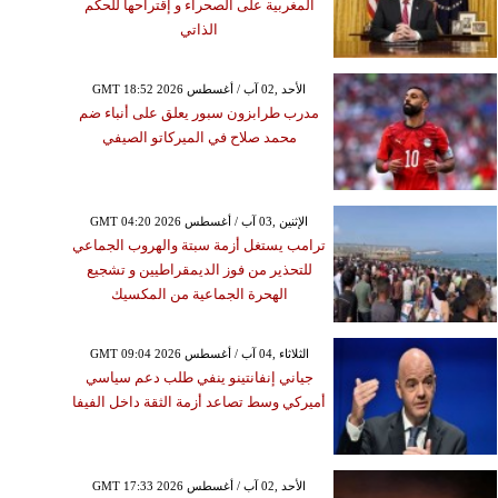
المغربية على الصحراء و إقتراحها للحكم
الذاتي
GMT 18:52 2026 الأحد ,02 آب / أغسطس
مدرب طرابزون سبور يعلق على أنباء ضم
محمد صلاح في الميركاتو الصيفي
GMT 04:20 2026 الإثنين ,03 آب / أغسطس
ترامب يستغل أزمة سبتة والهروب الجماعي
للتحذير من فوز الديمقراطيين و تشجيع
الهحرة الجماعية من المكسيك
GMT 09:04 2026 الثلاثاء ,04 آب / أغسطس
جياني إنفانتينو ينفي طلب دعم سياسي
أميركي وسط تصاعد أزمة الثقة داخل الفيفا
GMT 17:33 2026 الأحد ,02 آب / أغسطس