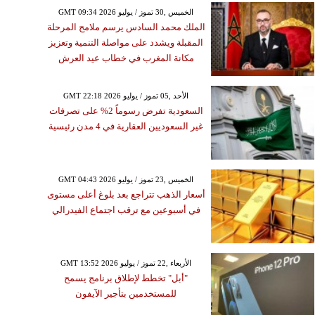
GMT 09:34 2026 الخميس ,30 تموز / يوليو
الملك محمد السادس يرسم ملامح المرحلة
المقبلة ويشدد على مواصلة التنمية وتعزيز
مكانة المغرب في خطاب عيد العرش
GMT 22:18 2026 الأحد ,05 تموز / يوليو
السعودية تفرض رسوماً 2% على تصرفات
غير السعوديين العقارية في 4 مدن رئيسية
GMT 04:43 2026 الخميس ,23 تموز / يوليو
أسعار الذهب تتراجع بعد بلوغ أعلى مستوى
في أسبوعين مع ترقب اجتماع الفيدرالي
GMT 13:52 2026 الأربعاء ,22 تموز / يوليو
"أبل" تخطط لإطلاق برنامج يسمح
للمستخدمين بتأجير الآيفون