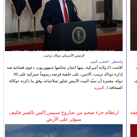
الرئيس الأمريكي دونالد ترامب
واشنطن - المغرب اليوم
أقامت 25 ولاية أميركية، بينها اثنتان يحكمها جمهوريون، دعوى قضائية ضد
إدارة دونالد ترمب، الاثنين، على خلفية فرضه رسوماً جمركية على 60
،
دولة، معتبرة أن سيّد البيت الأبيض تجاوز صلاحياته، وفق ما ذكرته «وكالة
الصحافة ا...
المزيد
فقه
ارتطام جزء ضخم من صاروخ سبيس إكس بالقمر فكيف
سيؤثر على الأرض