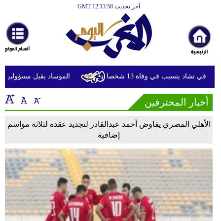
آخر تحديث GMT 12:13:58
الرئيسية
أخبارعاجلة
رياضة
ثقافة
ي تشاد يتسبب في وفاة 13 شخصا
الموساد يقيل مسؤولين بارزين
إقتصاد
أخبار المحترفين
فن
الأهلي المصري يفاوض أحمد عبدالقادر لتجديد عقده لثلاثة مواسم
وموسيقى
إضافية
أزياء
صحة
وتغذية
سياحة