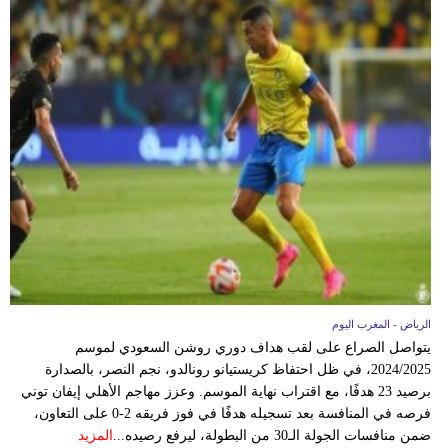
الرياض - المغرب اليوم
يتواصل الصراع على لقب هداف دوري روشن السعودي لموسم
2024/2025، في ظل احتفاظ كريستيانو رونالدو، نجم النصر، بالصدارة
برصيد 23 هدفًا، مع اقتراب نهاية الموسم. وعزز مهاجم الأهلي إيفان توني
فرصه في المنافسة بعد تسجيله هدفًا في فوز فريقه 2-0 على التعاون،
ضمن منافسات الجولة الـ30 من البطولة، ليرفع رصيده...
المزيد