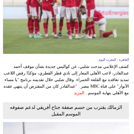
وسفر
ديكور
أخبار
البرلمان
المغربي
القاهرة - المغرب اليوم
إعلام
كشف الإعلامي مدحت شلبي، عن كواليس جديدة بشأن موقف أحمد
عبدالقادر، لاعب الأهلي المعار إلى نادي قطر القطري، مؤكدًا رفض اللاعب
تعليم
تمديد تعاقده مع القلعة الحمراء. وقال شلبي خلال تقديمه برنامج "يا مساء
الأنوار" على قناة MBC مصر : "عبدالقادر كان من المفترض أن ينتهي عقده
مرأة
مع الأهلي بنهاية الموسم...
المزيد
أزياء
الزمالك يقترب من حسم صفقة جناح أفريقي لدعم صفوفه
إسلامية
الموسم المقبل
علوم
وتكنولوجيا