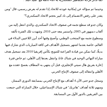
وحينما تم سؤاله عن إمكانية عودته للاتحاد إذا تقدم له بعرض رسمي، قال "ومن
بيئة
يقدر على رفض الانضمام إلى ناد كبير بحجم الاتحاد السكندري؟"
مدوَّنات
وكان جدو قد سطع نجمه في صفوف الاتحاد السكندري، والذي انتقل إليه من
أبراج
ألعاب دمنهور في 2005، واستمر معه حتى 2010، وشهدت تلك الفترة تألقه
وسطوع نجمه مع المنتخب الوطني، وأصبح وقتها أحد أبرز اللاعبين البدلاء في
فيديو
العالم، خاصة بعدما اشتهر بتسجيل الأهداف في كافة المباريات الذي شارك فيها
بديلًا، كما تمكن من قيادة الفراعنة للتتويج بكأس إفريقيا 2010 بعد تسجيل هدف
سيارات
مباراة النهائي الوحيد في شباك غانا، وانتقل بعدها إلى الأهلي، ثم خاض فترة
إعارة بفريق هال سيتي الإنجليزي، قبل أن ينتهي به المطاف بفسخ عقده مع
الأهلي وانتقاله إلى صفوف الإنتاج الحربي.
وسجل جدو حتى الآن 4 أهداف مع الإنتاج الحربي بمسابقة الدوري الممتاز،
ومنهم ثلاثة أهداف "هاتريك" في شباك الإسماعيلي، خلال المباراة التي جمعت
بين الفريقين بالدور الأول من المسابقة.