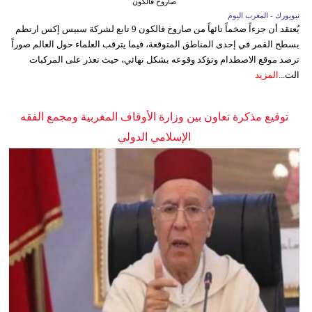
صاروخ فالكون
نيويورك - المغرب اليوم
يُعتقد أن جزءاً ضخماً تائهاً من صاروخ فالكون 9 تابع لشركة سبيس إكس ارتطم
بسطح القمر في إحدى المناطق المتوقعة، فيما يترقب العلماء حول العالم صوراً
ترصد موقع الاصطدام وتؤكد وقوعه بشكل نهائي، حيث تعذر على المركبات
الت...
المزيد
توقيع مذكرة تعاون بين وزارة الأوقاف المغربية ومجمع الفقه
الإسلامي الدولي