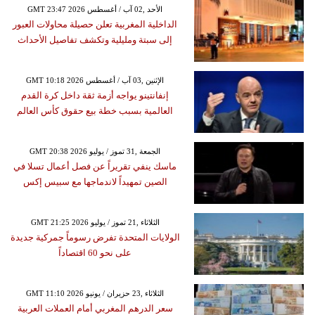
GMT 23:47 2026 الأحد ,02 آب / أغسطس
الداخلية المغربية تعلن حصيلة محاولات العبور
إلى سبتة ومليلية وتكشف تفاصيل الأحداث
GMT 10:18 2026 الإثنين ,03 آب / أغسطس
إنفانتينو يواجه أزمة ثقة داخل كرة القدم
العالمية بسبب خطة بيع حقوق كأس العالم
GMT 20:38 2026 الجمعة ,31 تموز / يوليو
ماسك ينفي تقريراً عن فصل أعمال تسلا في
الصين تمهيداً لاندماجها مع سبيس إكس
GMT 21:25 2026 الثلاثاء ,21 تموز / يوليو
الولايات المتحدة تفرض رسوماً جمركية جديدة
على نحو 60 اقتصاداً
GMT 11:10 2026 الثلاثاء ,23 حزيران / يونيو
سعر الدرهم المغربي أمام العملات العربية