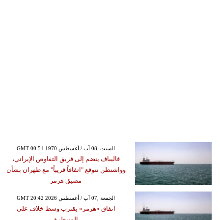
GMT 00:51 1970 السبت ,08 آب / أغسطس
قاليباف ينضم إلى فريق التفاوض الإيراني،
وواشنطن تتوقع "اتفاقاً قريباً" مع طهران بشأن
مضيق هرمز
GMT 20:42 2026 الجمعة ,07 آب / أغسطس
اتفاق «هرمز» يقترب وسط خلاف على
السيطرة