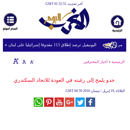
آخر تحديث GMT 01:32:51
الرئيسية
أخبارعاجلة
رياضة
ثقافة
حمر
اليونيفيل ترصد إطلاق 113 مقذوفا إسرائيليا على لبنان خلال يوم واحد
إقتصاد
الرئيسية
»
أخبار المحترفين
فن
وموسيقى
جدو يلمح إلى رغبته في العودة للاتحاد السكندري
أزياء
00:59 2016 الثلاثاء ,19 إبريل / نيسان
GMT
صحة
وتغذية
سياحة