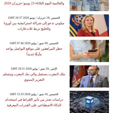
والعالمية اليوم الثلاثاء 23 يونيو/ حزيران 2026
GMT 20:37 2026 الخميس ,18 حزيران / يونيو
ميلوني تدعو إلى شراكة استراتيجية بين أوروبا
والخليج تربط ثلاث قارات
GMT 07:46 2026 الخميس ,09 تموز / يوليو
حظر المراهقين على مواقع التواصل يواجه
مأزقًا جديداً
GMT 20:51 2026 الإثنين ,20 تموز / يوليو
ملك المغرب يستقبل والي بنك المغرب ويتسلم
التقرير السنوي
GMT 13:33 2026 الخميس ,16 تموز / يوليو
دراسات تحذر من تأثير الإفراط في استخدام
الذكاء الاصطناعي على القدرات المعرفية