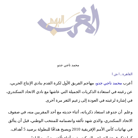
وسفر
ديكور
أخبار
البرلمان
المغربي
إعلام
محمد ناجي جدو
القاهرة ـ ا ش ا
تعليم
أعرب
محمد ناجي جدو،
مهاجم الفريق الأول لكرة القدم بنادي الإنتاج الحربي،
عن رغبته في استعادة الذكريات الجميلة التي عاشها مع نادي الاتحاد السكندري،
مرأة
في إشارة لرغبته في العودة إلى زعيم الثغر مرة أخرى.
أزياء
وعلم أن جدو قد استعاد ذكرياته، أثناء حديثه مع أحد المقربين منه، في صفوف
إسلامية
الاتحاد السكندري، والذي شهد تألقه وانضمامه للمنتخب الوطني، قبل أن يتألق
علوم
في نهائيات كأس الأمم الإفريقية 2010 ويصبح هدافًا للبطولة برصيد 5 أهداف،
وتكنولوجيا
كما تذكر فرحة الجماهير السكندرية به أثناء تألقه مع "سيد البلد".