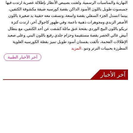
النهارية والمناسبات الرسمية. ولفتت بصيبص الأنظار بإطلالة عصرية ارتدت فيها
جمبسوت طويل باللون الأسود الداكن بقصة كورسيه ضيقة مكشوفة الكتفين،
بينما انسدل الجزء السفلي بقصة واسعة، ونسقت معه حقيبة يد صغيرة باللون
الأصفر الزبدي ومجوهرات ذهبية ناعمة. وفي ظهور كاجوال آخر، ارتدت كنزة
تريكو باللون البيج الوردي بفتحة عنق مائلة كشفت عن أحد الكتفين، مع بنطال
أبيض عالي الخصر بقصة مستقيمة وحزام جلدي رفيع باللون البني. وعلى صعيد
الإطلالات الفخمة، تألقت بفستان أسود طويل تميز بقصّة الكورسيه العلوية
المطرزة بحبيبات الترتر وتنو...
المزيد
آخر الأخبار الطبية
آخر الأخبار