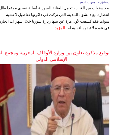
دمشق - المغرب اليوم
بعد سنوات من الغياب، تحمل الفنانة السورية أصالة نصري موعدا طال
انتظاره مع دمشق، المدينة التي تركت في ذاكرتها تفاصيل لا تشبه
سواها.فقد كشفت لأول مرة عن نيتها زيارة سوريا خلال شهر آب الجاري
في عودة لا تبدو بالنسبة له...
المزيد
توقيع مذكرة تعاون بين وزارة الأوقاف المغربية ومجمع ال
الإسلامي الدولي