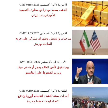
 الدوري الاسباني "ليغا"
GMT 08:38 2026 الإثنين ,03 آب / أغسطس
 بالدولي المغربي ياسين
الذهب يصعد مع تراجع مخاوف التصعيد
بونو
الأميركي ضد إيران
GMT 14:35 2026 الإثنين ,03 آب / أغسطس
مباحثات واشنطن وطهران ستركز على حرية
الملاحة بهرمز
GMT 18:45 2026 الأحد ,02 آب / أغسطس
بيع حقوق كأس العالم يفجر أزمة في فيفا
ويزيد الضغوط على إنفانتينو
GMT 00:39 2026 الثلاثاء ,04 آب / أغسطس
أحداث سبتة تكشف انقسام أوروبا وتدفع
الاتحاد لبحث خطط جديدة