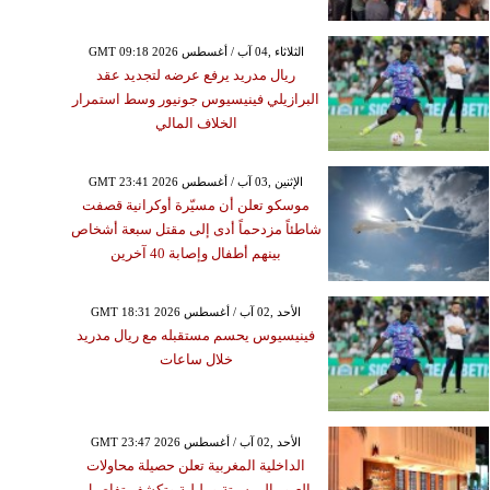
GMT 09:18 2026 الثلاثاء ,04 آب / أغسطس
ريال مدريد يرفع عرضه لتجديد عقد
البرازيلي فينيسيوس جونيور وسط استمرار
الخلاف المالي
GMT 23:41 2026 الإثنين ,03 آب / أغسطس
موسكو تعلن أن مسيّرة أوكرانية قصفت
شاطئاً مزدحماً أدى إلى مقتل سبعة أشخاص
بينهم أطفال وإصابة 40 آخرين
GMT 18:31 2026 الأحد ,02 آب / أغسطس
فينيسيوس يحسم مستقبله مع ريال مدريد
خلال ساعات
GMT 23:47 2026 الأحد ,02 آب / أغسطس
الداخلية المغربية تعلن حصيلة محاولات
العبور إلى سبتة ومليلية وتكشف تفاصيل