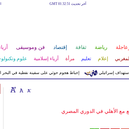
آخر تحديث GMT 01:32:51
ا
عاجلة
رياضة
ثقافة
إقتصاد
فن وموسيقى
أزياء
لمغربي
إعلام
تعليم
مرأة
أزياء إسلامية
علوم وتكنولوج
 إسرائيلي
إحباط هجوم حوثي على سفينة نفطية في البحر الأحمر
ع مع الأهلي في الدوري المصري