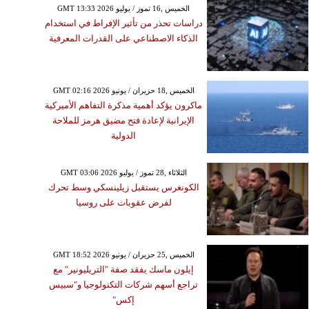
GMT 13:33 2026 الخميس ,16 تموز / يوليو
دراسات تحذر من تأثير الإفراط في استخدام
الذكاء الاصطناعي على القدرات المعرفية
GMT 02:16 2026 الخميس ,18 حزيران / يونيو
ماكرون يؤكد أهمية مذكرة التفاهم الأميركية
الإيرانية لإعادة فتح مضيق هرمز للملاحة
الدولية
GMT 03:06 2026 الثلاثاء ,28 تموز / يوليو
الكونغرس يستقبل زيلينسكي وسط تحرك
لفرض عقوبات على روسيا
GMT 18:52 2026 الخميس ,25 حزيران / يونيو
إيلون ماسك يفقد صفة "التريليونير" مع
تراجع أسهم شركات التكنولوجيا و"سبيس
إكس"