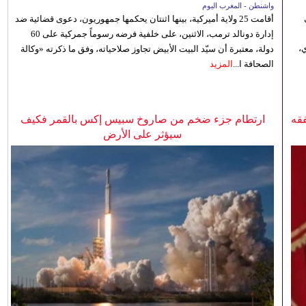
واشنطن - المغرب اليوم
أقامت 25 ولاية أميركية، بينها اثنتان يحكمها جمهوريون، دعوى قضائية ضد
إدارة دونالد ترمب، الاثنين، على خلفية فرضه رسوماً جمركية على 60
،
دولة، معتبرة أن سيّد البيت الأبيض تجاوز صلاحياته، وفق ما ذكرته «وكالة
الصحافة ا...
المزيد
فقه
ارتطام جزء ضخم من صاروخ سبيس إكس بالقمر فكيف
سيؤثر على الأرض