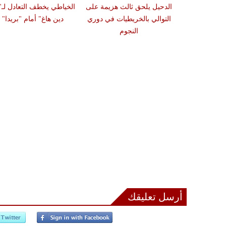
الدحيل يلحق ثالث هزيمة على
الخياطي يخطف التعادل لـ"
التوالي بالخريطيات في دوري
دين هاغ" أمام "بريدا"
النجوم
أرسل تعليقك