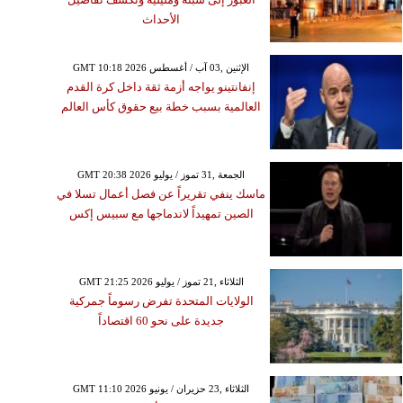
الأحداث
GMT 10:18 2026 الإثنين ,03 آب / أغسطس
إنفانتينو يواجه أزمة ثقة داخل كرة القدم
العالمية بسبب خطة بيع حقوق كأس العالم
GMT 20:38 2026 الجمعة ,31 تموز / يوليو
ماسك ينفي تقريراً عن فصل أعمال تسلا في
الصين تمهيداً لاندماجها مع سبيس إكس
GMT 21:25 2026 الثلاثاء ,21 تموز / يوليو
الولايات المتحدة تفرض رسوماً جمركية
جديدة على نحو 60 اقتصاداً
GMT 11:10 2026 الثلاثاء ,23 حزيران / يونيو