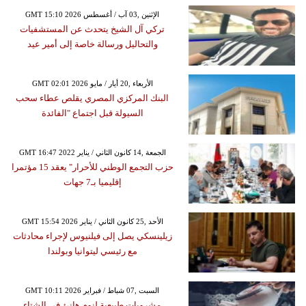
GMT 15:10 2026 الإثنين ,03 آب / أغسطس
تركي آل الشيخ يتحدث عن المستشفيات
والتحاليل ورسالة خاصة إلى أمير عيد
GMT 02:01 2026 الأربعاء ,20 أيار / مايو
البنك المركزي المصري يقلص عطاء سحب
السيولة قبل اجتماع "الفائدة
GMT 16:47 2022 الجمعة ,14 كانون الثاني / يناير
حزب التجمع الوطني للأحرار" يعقد 15 مؤتمرا
إقليميا بـ7 جهات
GMT 15:54 2026 الأحد ,25 كانون الثاني / يناير
زيلينسكي يصل إلى فيلنيوس لإجراء محادثات
مع رئيسي ليتوانيا وبولندا
GMT 10:11 2026 السبت ,07 شباط / فبراير
مشروبات طبيعية لنوم هانئ في الشتاء