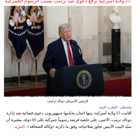
25 ولاية أميركية ترفع دعوى ضد ترامب بسبب الرسوم الجمركية
الرئيس الأمريكي دونالد ترامب
واشنطن - المغرب اليوم
أقامت 25 ولاية أميركية، بينها اثنتان يحكمها جمهوريون، دعوى قضائية ضد إدارة
دونالد ترمب، الاثنين، على خلفية فرضه رسوماً جمركية على 60 دولة، معتبرة أن
سيّد البيت الأبيض تجاوز صلاحياته، وفق ما ذكرته «وكالة الصحافة ا...
المزيد