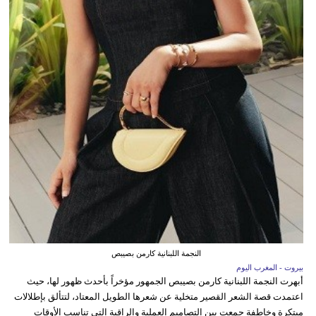
النجمة اللبنانية كارمن بصيبص
بيروت - المغرب اليوم
أبهرت النجمة اللبنانية كارمن بصيبص الجمهور مؤخراً بأحدث ظهور لها، حيث
اعتمدت قصة الشعر القصير متخلية عن شعرها الطويل المعتاد، لتتألق بإطلالات
مبتكرة وخاطفة جمعت بين التصاميم العملية والراقية التي تناسب الأوقات