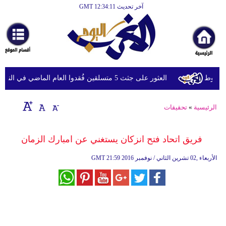
آخر تحديث GMT 12:34:11
الرئيسية
أخبارعاجلة
رياضة
ثقافة
روط
العثور على جثث 5 متسلقين فُقدوا العام الماضي في النيبال
إقتصاد
الرئيسية
»
تحقيقات
فن
وموسيقى
فريق اتحاد فتح انزكان يستغني عن امبارك الزمان
أزياء
21:59 2016 الأربعاء ,02 تشرين الثاني / نوفمبر
GMT
صحة
وتغذية
سياحة