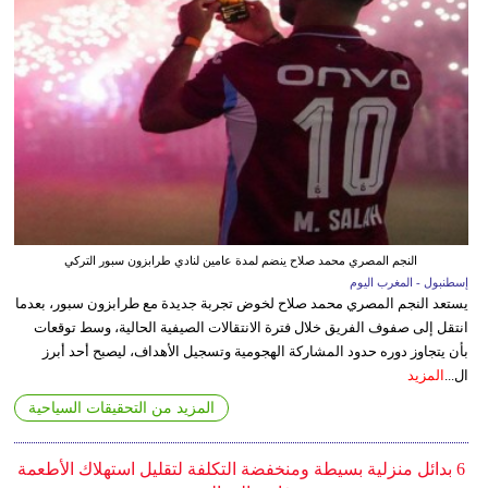
النجم المصري محمد صلاح ينضم لمدة عامين لنادي طرابزون سبور التركي
إسطنبول - المغرب اليوم
يستعد النجم المصري محمد صلاح لخوض تجربة جديدة مع طرابزون سبور، بعدما
انتقل إلى صفوف الفريق خلال فترة الانتقالات الصيفية الحالية، وسط توقعات
بأن يتجاوز دوره حدود المشاركة الهجومية وتسجيل الأهداف، ليصبح أحد أبرز
ال...
المزيد
المزيد من التحقيقات السياحية
6 بدائل منزلية بسيطة ومنخفضة التكلفة لتقليل استهلاك الأطعمة