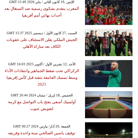
GMT 15:49 2026 الإثنين ,19 كانون الثاني / يناير
المغرب يتقدم بشكوى رسمية ضد السنغال بعد
أحداث نهائي أمم أفريقيا
GMT 15:37 2025 السبت ,27 كانون الأول / ديسمبر
الجيش الملكي يعلن الاستئناف على عقوبات
الكاف بعد مباراة الأهلي
GMT 16:03 2025 الأحد ,12 تشرين الأول / أكتوبر
الركراكي تحت ضغط الجماهير وانتقادات الأداء
وسط تمسك الجامعة بثقته قبل كأس إفريقيا
2025
GMT 20:44 2024 الخميس ,18 إبريل / نيسان
أولمبيك آسفي يفتح باب التواصل مع كرمة
لتعويض عبوب
GMT 00:27 2024 الجمعة ,29 آذار/ مارس
توقيف ياسين الصالحي سنة واحدة وفريقه