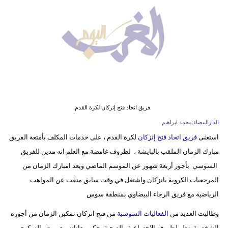
وسفر
ديكور
أخبار
البرلمان
المغربي
إعلام
فريق اتحاد فتح إنزكان لكرة القدم
الدارالبيضاء:محمد ابراهيم
تعليم
استغنى
فريق اتحاد فتح إنزكان
لكرة القدم ، على خدمات المكلف بأمتعة الفريق
مبارك الزمان الملقب بالبايشة ، لظروف غامضة مع العلم انه مدين للفريق
مرأة
السوسي بأجور أربعة شهور عن الموسم الماضي ويعد امبارك الزمان من
أزياء
المرجعيات الكروية بانزكان واشتغل في وقت سابق منقب عن المواهب
إسلامية
الرياضية مع فريق الرجاء البيضاوي بمنطقة سوس
علوم
وطالبت العديد من
الفعاليات السوسية
من فتح انزكان تمكين الزمان من أجوره
وتكنولوجيا
الشخصية نظر لظروفه الاجتماعية والصحية بحكم معاناته مع مرض السكري