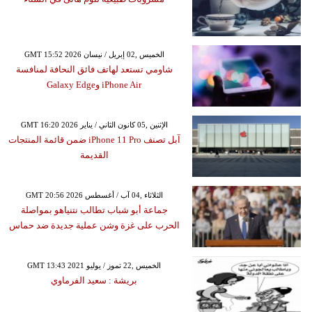
GMT 15:52 2026 الخميس ,02 إبريل / نيسان
شاومي تستعد لهاتف فائق النحافة لمنافسة
iPhone Air وGalaxy Edge
GMT 16:20 2026 الإثنين ,05 كانون الثاني / يناير
آبل تصنف iPhone 11 Pro ضمن قائمة المنتجات
القديمة
GMT 20:56 2026 الثلاثاء ,04 آب / أغسطس
جماعة أبو شباب تطالب نتنياهو بمواصلة
الحرب على غزة وشن عملية جديدة ضد حماس
GMT 13:43 2021 الخميس ,22 تموز / يوليو
بريشة : سعيد الفرماوي