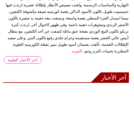
النهارية والمناسبات الرسمية. ولفتت بصيبص الأنظار بإطلالة عصرية ارتدت فيها
جمبسوت طويل باللون الأسود الداكن بقصة كورسيه ضيقة مكشوفة الكتفين،
بينما انسدل الجزء السفلي بقصة واسعة، ونسقت معه حقيبة يد صغيرة باللون
الأصفر الزبدي ومجوهرات ذهبية ناعمة. وفي ظهور كاجوال آخر، ارتدت كنزة
تريكو باللون البيج الوردي بفتحة عنق مائلة كشفت عن أحد الكتفين، مع بنطال
أبيض عالي الخصر بقصة مستقيمة وحزام جلدي رفيع باللون البني. وعلى صعيد
الإطلالات الفخمة، تألقت بفستان أسود طويل تميز بقصّة الكورسيه العلوية
المطرزة بحبيبات الترتر وتنو...
المزيد
آخر الأخبار الطبية
آخر الأخبار