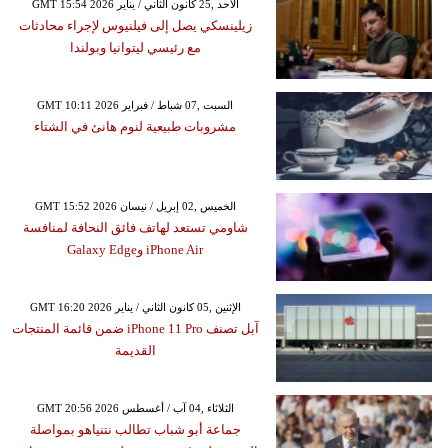
GMT 15:54 2026 الأحد ,25 كانون الثاني / يناير
زيلينسكي يصل إلى فيلنيوس لإجراء محادثات
مع رئيسي ليتوانيا وبولندا
GMT 10:11 2026 السبت ,07 شباط / فبراير
مشروبات طبيعية لنوم هانئ في الشتاء
GMT 15:52 2026 الخميس ,02 إبريل / نيسان
شاومي تستعد لهاتف فائق النحافة لمنافسة
iPhone Air وGalaxy Edge
GMT 16:20 2026 الإثنين ,05 كانون الثاني / يناير
آبل تصنف iPhone 11 Pro ضمن قائمة المنتجات
القديمة
GMT 20:56 2026 الثلاثاء ,04 آب / أغسطس
جماعة أبو شباب تطالب نتنياهو بمواصلة