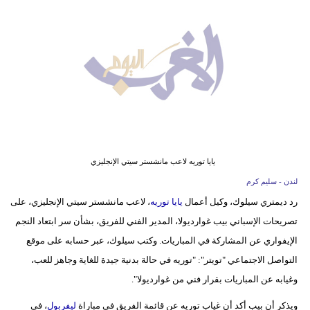
وسفر
ديكور
أخبار
البرلمان
المغربي
إعلام
يايا توريه لاعب مانشستر سيتي الإنجليزي
تعليم
لندن - سليم كرم
رد ديمتري سيلوك، وكيل أعمال
يايا توريه
، لاعب مانشستر سيتي الإنجليزي، على
مرأة
تصريحات الإسباني بيب غوارديولا، المدير الفني للفريق، بشأن سر ابتعاد النجم
أزياء
الإيفواري عن المشاركة في المباريات. وكتب سيلوك، عبر حسابه على موقع
إسلامية
التواصل الاجتماعي "تويتر": "توريه في حالة بدنية جيدة للغاية وجاهز للعب،
وغيابه عن المباريات بقرار فني من غوارديولا".
علوم
ويذكر أن بيب أكد أن غياب توريه عن قائمة الفريق في مباراة
ليفربول
، في
وتكنولوجيا