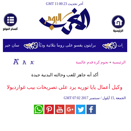
آخر تحديث GMT 11:00:23
الرئيسية
أخبارعاجلة
رياضة
ثقافة
ارات
برايتون يقسو على روما بثلاثية وديّاً
سان جيرمان يتعاد
إقتصاد
الرئيسية
»
نجوم كرة قدم عالمية
فن
أكد أنه جاهز للعب وحالته البدنية جيدة
وموسيقى
وكيل أعمال يايا توريه يرد على تصريحات بيب غوارديولا
أزياء
07:02 2017 الجمعة ,15 أيلول / سبتمبر
GMT
صحة
وتغذية
سياحة