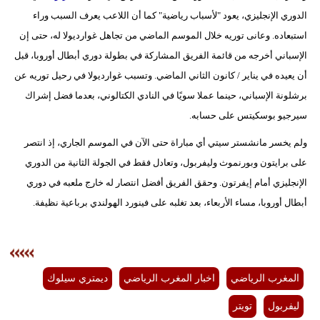
الدوري الإنجليزي، يعود "لأسباب رياضية" كما أن اللاعب يعرف السبب وراء
بيئة
استبعاده. وعانى توريه خلال الموسم الماضي من تجاهل غوارديولا له، حتى إن
الإسباني أخرجه من قائمة الفريق المشاركة في بطولة دوري أبطال أوروبا، قبل
مدوَّنات
أن يعيده في يناير / كانون الثاني الماضي. وتسبب غوارديولا في رحيل توريه عن
أبراج
برشلونة الإسباني، حينما عملا سويًا في النادي الكتالوني، بعدما فضل إشراك
سيرجيو بوسكيتس على حسابه.
فيديو
ولم يخسر مانشستر سيتي أي مباراة حتى الآن في الموسم الجاري، إذ انتصر
سيارات
على برايتون وبورنموث وليفربول، وتعادل فقط في الجولة الثانية من الدوري
الإنجليزي أمام إيفرتون. وحقق الفريق أفضل انتصار له خارج ملعبه في دوري
أبطال أوروبا، مساء الأربعاء، بعد تغلبه على فينورد الهولندي برباعية نظيفة.
المغرب الرياضي
اخبار المغرب الرياضي
ديمتري سيلوك
ليفربول
تويتر