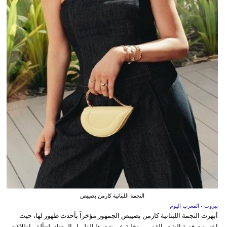
النجمة اللبنانية كارمن بصيبص
بيروت - المغرب اليوم
أبهرت النجمة اللبنانية كارمن بصيبص الجمهور مؤخراً بأحدث ظهور لها، حيث
اعتمدت قصة الشعر القصير متخلية عن شعرها الطويل المعتاد، لتتألق بإطلالات