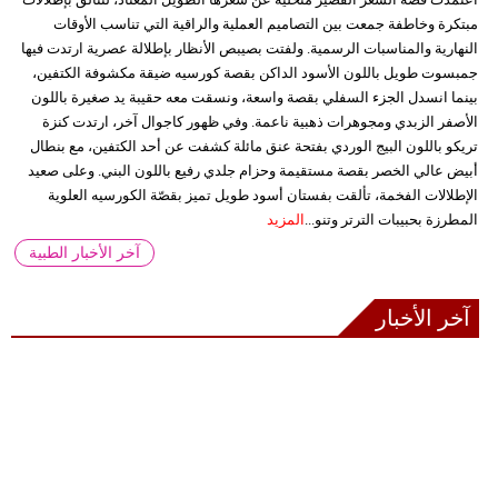
مبتكرة وخاطفة جمعت بين التصاميم العملية والراقية التي تناسب الأوقات
النهارية والمناسبات الرسمية. ولفتت بصيبص الأنظار بإطلالة عصرية ارتدت فيها
جمبسوت طويل باللون الأسود الداكن بقصة كورسيه ضيقة مكشوفة الكتفين،
بينما انسدل الجزء السفلي بقصة واسعة، ونسقت معه حقيبة يد صغيرة باللون
الأصفر الزبدي ومجوهرات ذهبية ناعمة. وفي ظهور كاجوال آخر، ارتدت كنزة
تريكو باللون البيج الوردي بفتحة عنق مائلة كشفت عن أحد الكتفين، مع بنطال
أبيض عالي الخصر بقصة مستقيمة وحزام جلدي رفيع باللون البني. وعلى صعيد
الإطلالات الفخمة، تألقت بفستان أسود طويل تميز بقصّة الكورسيه العلوية
المطرزة بحبيبات الترتر وتنو...
المزيد
آخر الأخبار الطبية
آخر الأخبار