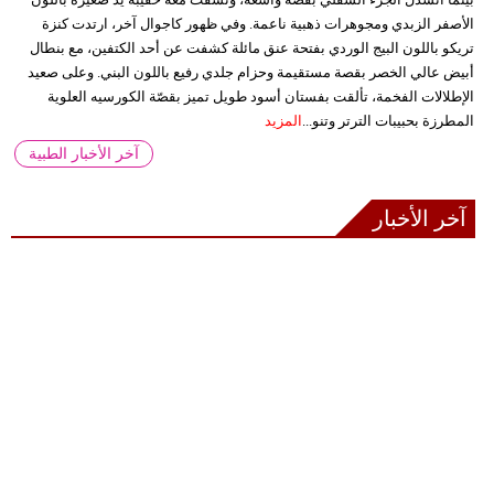
الأصفر الزبدي ومجوهرات ذهبية ناعمة. وفي ظهور كاجوال آخر، ارتدت كنزة
تريكو باللون البيج الوردي بفتحة عنق مائلة كشفت عن أحد الكتفين، مع بنطال
أبيض عالي الخصر بقصة مستقيمة وحزام جلدي رفيع باللون البني. وعلى صعيد
الإطلالات الفخمة، تألقت بفستان أسود طويل تميز بقصّة الكورسيه العلوية
المطرزة بحبيبات الترتر وتنو...
المزيد
آخر الأخبار الطبية
آخر الأخبار