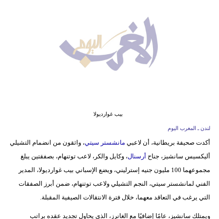
وسفر
ديكور
أخبار
البرلمان
المغربي
إعلام
بيب غوارديولا
تعليم
لندن ـ المغرب اليوم
أكدت صحيفة بريطانية، أن لاعبي
مانشستر سيتي
، واثقون من انضمام التشيلي
مرأة
أليكسيس سانشيز، جناح
أرسنال
، وكايل والكر، لاعب توتنهام، بصفقتين يبلغ
أزياء
مجموعهما 100 مليون جنيه إسترليني، ويضع الإسباني بيب غوارديولا، المدير
إسلامية
الفني لمانشستر سيتي، النجم التشيلي ولاعب توتنهام، ضمن أبرز الصفقات
التي يرغب في التعاقد معهما، خلال فترة الانتقالات الصيفية المقبلة.
علوم
ويمتلك سانشيز، عامًا إضافيًا مع الغانرز، الذي يحاول تجديد عقده براتب
وتكنولوجيا