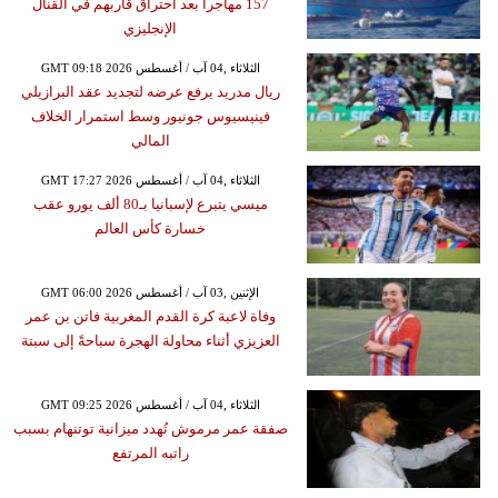
157 مهاجرا بعد احتراق قاربهم في القنال
الإنجليزي
GMT 09:18 2026 الثلاثاء ,04 آب / أغسطس
ريال مدريد يرفع عرضه لتجديد عقد البرازيلي
فينيسيوس جونيور وسط استمرار الخلاف
المالي
GMT 17:27 2026 الثلاثاء ,04 آب / أغسطس
ميسي يتبرع لإسبانيا بـ80 ألف يورو عقب
خسارة كأس العالم
GMT 06:00 2026 الإثنين ,03 آب / أغسطس
وفاة لاعبة كرة القدم المغربية فاتن بن عمر
العزيزي أثناء محاولة الهجرة سباحةً إلى سبتة
GMT 09:25 2026 الثلاثاء ,04 آب / أغسطس
صفقة عمر مرموش تُهدد ميزانية توتنهام بسبب
راتبه المرتفع