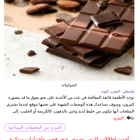
الشوكولاتة
واشنطن - المغرب اليوم
توجد الأطعمة فائقة المعالجة في عدد من الأغذية على نحو يفوق ما قد يتصوره
كثيرون، وسوف تساعدك هذه الوصفات الشهية على تجنبها.نتوقع عندما نشتري
المثلجات أنها تتكون من خليط لذيذ وغني بالدهون، كالكريمة أو الحليب، إلى
جا�...
المزيد
المزيد من التحقيقات السياحية
أحدث إطلالات كارمن بصيبص شعر قصير واختيارات مبتكرة