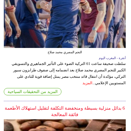
النجم المصري محمد صلاح
أنقرة - المغرب اليوم
سلطت صحيفة ساعت 61 التركية الضوء على التأثير الجماهيري والتسويقي
الكبير للنجم المصري محمد صلاح بعد انضمامه إلى صفوف طرابزون سبور
التركي، مؤكدة أن انتقال قائد منتخب مصر يمثل إضافة قوية للنادي على
المستويين الإعلامي...
المزيد
المزيد من التحقيقات السياحية
6 بدائل منزلية بسيطة ومنخفضة التكلفة لتقليل استهلاك الأطعمة
فائقة المعالجة