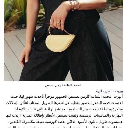
النجمة اللبنانية كارمن بصيبص
بيروت - المغرب اليوم
أبهرت النجمة اللبنانية كارمن بصيبص الجمهور مؤخراً بأحدث ظهور لها، حيث
اعتمدت قصة الشعر القصير متخلية عن شعرها الطويل المعتاد، لتتألق بإطلالات
مبتكرة وخاطفة جمعت بين التصاميم العملية والراقية التي تناسب الأوقات
النهارية والمناسبات الرسمية. ولفتت بصيبص الأنظار بإطلالة عصرية ارتدت فيها
جمبسوت طويل باللون الأسود الداكن بقصة كورسيه ضيقة مكشوفة الكتفين،
بينما انسدل الجزء السفلي بقصة واسعة، ونسقت معه حقيبة يد صغيرة باللون