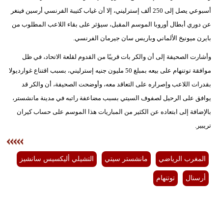
أسبوعي يصل إلى 250 ألف إسترليني، إلا أن غياب كتيبة الفرنسي أرسين فينغر
بيئة
عن دوري أبطال أوروبا الموسم المقبل، سيؤثر على بقاء اللاعب المطلوب من
بايرن ميونيخ الألماني وباريس سان جيرمان الفرنسي.
مدوَّنات
وأشارت الصحيفة إلى أن والكر بات قريبًا من القدوم لقلعة الاتحاد، في ظل
أبراج
موافقة توتنهام على بيعه بمبلغ 50 مليون جنيه إسترليني، بسبب اقتناع غوارديولا
بقدرات اللاعب وإصراره على التعاقد معه، وأوضحت الصحيفة، أن والكر قد
فيديو
يوافق على الرحيل لصفوف السيتي بسبب مضاعفة راتبه في مدينة مانشستر،
سيارات
بالإضافة إلى ابتعاده عن الكثير من المباريات هذا الموسم على حساب كيران
تريبير.
المغرب الرياضي
مانشستر سيتي
التشيلي أليكسيس سانشيز
أرسنال
توتنهام