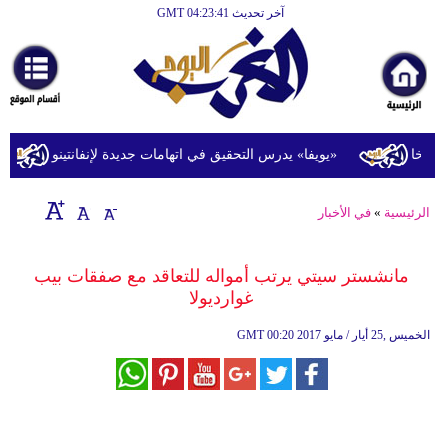
آخر تحديث GMT 04:23:41
الرئيسية
أخبارعاجلة
رياضة
ثقافة
خا
«يويفا» يدرس التحقيق في اتهامات جديدة لإنفانتينو
ت
إقتصاد
الرئيسية
»
في الأخبار
فن
وموسيقى
مانشستر سيتي يرتب أمواله للتعاقد مع صفقات بيب
غوارديولا
أزياء
00:20 2017 الخميس ,25 أيار / مايو
GMT
صحة
وتغذية
سياحة