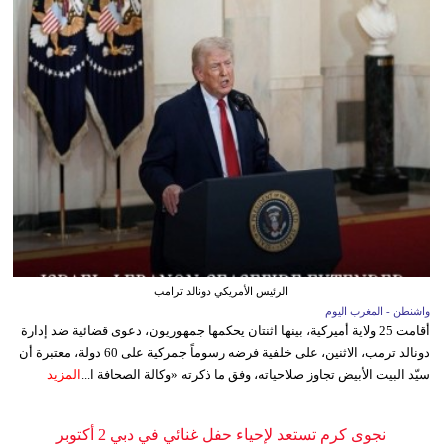
الرئيس الأمريكي دونالد ترامب
واشنطن - المغرب اليوم
أقامت 25 ولاية أميركية، بينها اثنتان يحكمها جمهوريون، دعوى قضائية ضد إدارة
دونالد ترمب، الاثنين، على خلفية فرضه رسوماً جمركية على 60 دولة، معتبرة أن
سيّد البيت الأبيض تجاوز صلاحياته، وفق ما ذكرته «وكالة الصحافة ا...
المزيد
نجوى كرم تستعد لإحياء حفل غنائي في دبي 2 أكتوبر