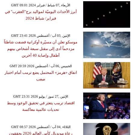
GMT 09:01 2024 الأربعاء ,07 شباط / فبراير
أبرز الأحداث اليوميّة لمواليد برج"العقرب" في
فبراير/ شباط 2024
GMT 23:41 2026 الإثنين ,03 آب / أغسطس
موسكو تعلن أن مسيّرة أوكرانية قصفت شاطئاً
مزدحماً أدى إلى مقتل سبعة أشخاص بينهم
أطفال وإصابة 40 آخرين
GMT 20:59 2026 الخميس ,06 آب / أغسطس
اتفاق «هرمز» المحتمل يضع ترمب أمام اختبار
صعب
GMT 23:31 2026 الإثنين ,27 تموز / يوليو
اقتصاد ترمب يتعثر في تحقيق الوعود وسط
تحديات عالمية معاكسة
GMT 08:57 2026 الثلاثاء ,04 آب / أغسطس
رعاة مونديال كأس العالم 2026 يحققون