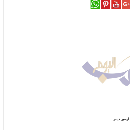
أرسين فينغر