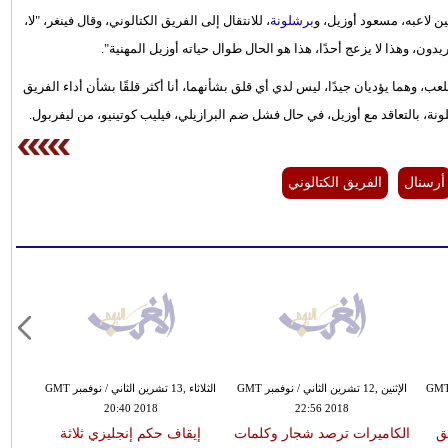
ين لاعبه، مسعود أوزيل، و
برشلونة
، للانتقال إلى الفريق الكتالوني، وقال فينغر، "لا،
ون، وهذا لا يزعج أحدًا، هذا هو الحال طوال حياته أوزيل المهنية".
 وهما يؤديان جيدًا، ليس لدي أي قلق بشأنهما، أنا أكثر قلقًا بشأن أداء الفريق
ونة، بالتعاقد مع أوزيل، في حال فشل ضم البرازيلي، فيليب كوتينيو، من ليفربول.
أرسنال
الفريق الكتالوني
ة ,09 تشرين الثاني / نوفمبر GMT
الإثنين ,12 تشرين الثاني / نوفمبر GMT
الثلاثاء ,13 تشرين الثاني / نوفمبر GMT
20:40 2018
22:56 2018
ق
الكاميرات ترصد شجار وكلمات
إيقاف حكم إنجليزي ثلاثة
ري