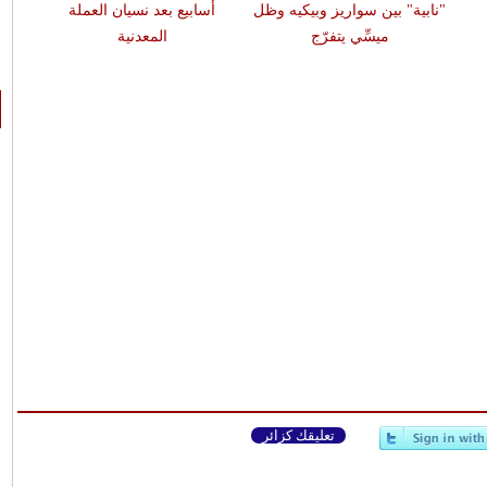
"نابية" بين سواريز وبيكيه وظل
أسابيع بعد نسيان العملة
لا
ميسِّي يتفرّج
المعدنية
تعليقك كزائر