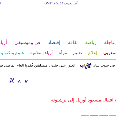
آخر تحديث GMT 19:58:14
ا
عاجلة
رياضة
ثقافة
إقتصاد
فن وموسيقى
أزياء
لمغربي
إعلام
تعليم
مرأة
أزياء إسلامية
علوم وتكنولوج
وب لبنان
العثور على جثث 5 متسلقين فُقدوا العام الماضي في النيبال
انتقال مسعود أوزيل إلى برشلونة