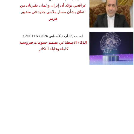
عراقجي يؤكد أن إيران وعمان تقتربان من
اتفاق بشأن مسار ملاحي جديد في مضيق
هرمز
GMT 11:53 2026 السبت ,08 آب / أغسطس
الذكاء الاصطناعي يصمم جينومات فيروسية
كاملة وقابلة للتكاثر
الجمعة ,22 آذار/ مارس GMT 17:10
2019
ال مدريد يُجهز أمواله