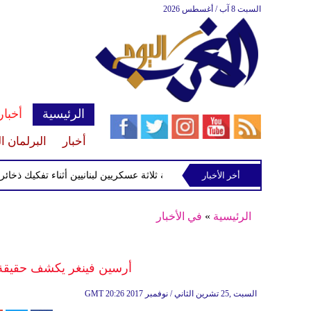
السبت 8 آب / أغسطس 2026
الرئيسية
أخبار
أخبار
البرلمان ا
مديره رولفس
أخر الأخبار
إصابة ثلاثة عسكريين لبنانيين أثناء تفكيك ذخائر في جن
الرئيسية
»
في الأخبار
أرسين فينغر يكشف حقيقة 
20:26 2017 السبت ,25 تشرين الثاني / نوفمبر
GMT