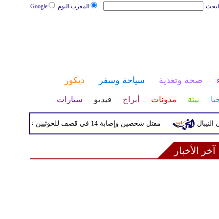
لبحث
المغرب اليوم
Google
صحة وتغذية
سياحة وسفر
ديكور
يا
بيئة
مدونات
أبراج
فيديو
سيارات
مقتل شخصين وإصابة 14 في قصف للحوثيين على أحياء سكنية ومخيمات للنازحين في مأرب
آخر الأخبار