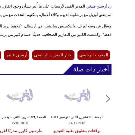
رد
أرسين فينغر
، المدير الفني لأرسنال، على ما أُثير بشأن وجود اتفاق، ب
لم يتفق أوزيل مع برشلونة لديهم وكلاء أعمال، يمكنهم التحدث مع من يريد
ووقال عن وضع أوزيل، وأليكسيس سانشيز، في أرسنال، "كلاهما يريد اللعب،
فقط"، وكشفت الكثير من التقارير الصحافية، حديثًا اهتمام كبير من برشل
المغرب الرياضي
اخبار المغرب الرياضي
أرسين فينغر
أخبار ذات صلة
الجمعة ,09 تشرين الثاني / نوفمبر GMT
الجمع
15:00 2018
14:11 2018
توقعات بتطبيق تقنية الفيديو
مارسيل كايزر مدربًا لفري