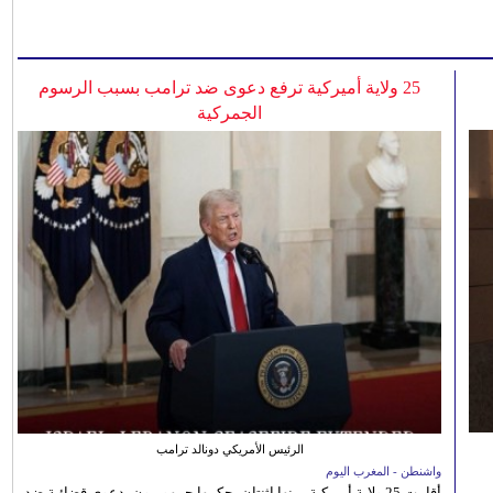
25 ولاية أميركية ترفع دعوى ضد ترامب بسبب الرسوم
الجمركية
الرئيس الأمريكي دونالد ترامب
واشنطن - المغرب اليوم
أقامت 25 ولاية أميركية، بينها اثنتان يحكمها جمهوريون، دعوى قضائية ضد