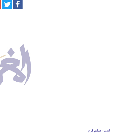
لندن - سليم كرم