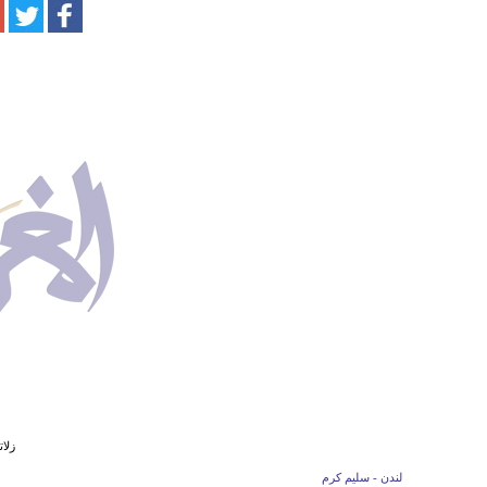
زلا
لندن - سليم كرم