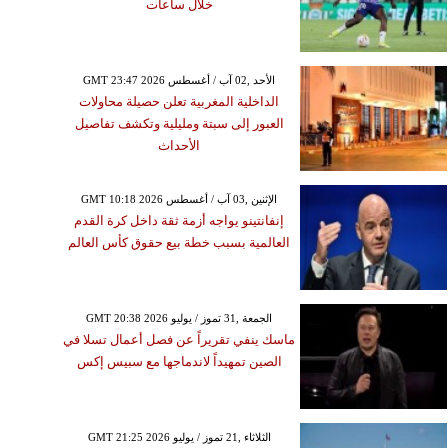
خلال ساعات
GMT 23:47 2026 الأحد ,02 آب / أغسطس
الداخلية المغربية تعلن حصيلة محاولات
العبور إلى سبتة ومليلية وتكشف تفاصيل
الأحداث
GMT 10:18 2026 الإثنين ,03 آب / أغسطس
إنفانتينو يواجه أزمة ثقة داخل كرة القدم
العالمية بسبب خطة بيع حقوق كأس العالم
GMT 20:38 2026 الجمعة ,31 تموز / يوليو
ماسك ينفي تقريراً عن فصل أعمال تسلا في
الصين تمهيداً لاندماجها مع سبيس إكس
GMT 21:25 2026 الثلاثاء ,21 تموز / يوليو