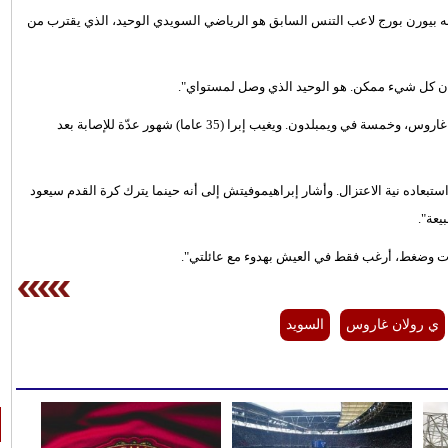
ه بيورن بورج لاعب التنس السابق هو الرياضي السويدي الوحيد، الذي يقترب من
 أن كل شيء ممكن. هو الوحيد الذي وصل لمستواي".
ويعد بورج من أساطير التنس السويدية حيث توج بستة ألقاب في رولان غاروس، وخمسة في ويمبلدون. ويغيب إبرا (35 عاما) شهور عدّة للإصابة بعد
تبعاده نية الاعتزال. وأشار إبراهيموفيتش إلى أنه حينما يترك كرة القدم سيعود
يعة".
رات وضغط، أرغب فقط في العيش بهدوء مع عائلتي".
ي رولان غاروس
السويد