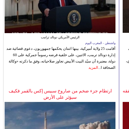
الرئيس الأمريكي دونالد ترامب
واشنطن - المغرب اليوم
أقامت 25 ولاية أميركية، بينها اثنتان يحكمها جمهوريون، دعوى قضائية ضد
إدارة دونالد ترمب، الاثنين، على خلفية فرضه رسوماً جمركية على 60
،
دولة، معتبرة أن سيّد البيت الأبيض تجاوز صلاحياته، وفق ما ذكرته «وكالة
الصحافة ا...
المزيد
فقه
ارتطام جزء ضخم من صاروخ سبيس إكس بالقمر فكيف
سيؤثر على الأرض