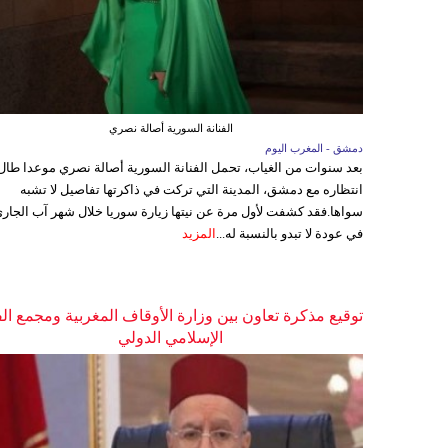
الفنانة السورية أصالة نصري
دمشق - المغرب اليوم
بعد سنوات من الغياب، تحمل الفنانة السورية أصالة نصري موعدا طال
انتظاره مع دمشق، المدينة التي تركت في ذاكرتها تفاصيل لا تشبه
سواها.فقد كشفت لأول مرة عن نيتها زيارة سوريا خلال شهر آب الجاري
في عودة لا تبدو بالنسبة له...
المزيد
توقيع مذكرة تعاون بين وزارة الأوقاف المغربية ومجمع ال
الإسلامي الدولي