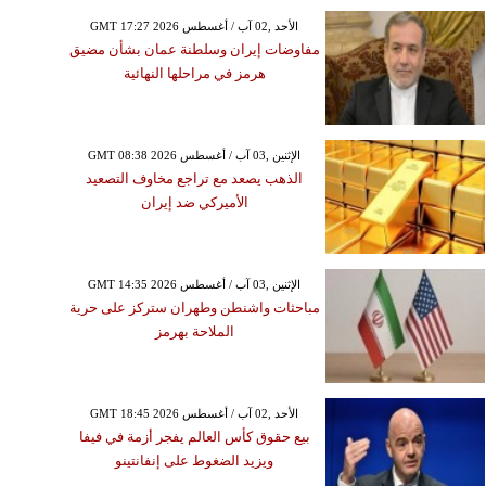
GMT 17:27 2026 الأحد ,02 آب / أغسطس
مفاوضات إيران وسلطنة عمان بشأن مضيق
هرمز في مراحلها النهائية
السبت ,01 آب / أغسطس GMT 17:10
2026
GMT 08:38 2026 الإثنين ,03 آب / أغسطس
تر يونايتد يقلب الطاولة
الذهب يصعد مع تراجع مخاوف التصعيد
ى أتلتيكو مدريد بثنائية
الأميركي ضد إيران
بيومو في ودية مثيرة
GMT 14:35 2026 الإثنين ,03 آب / أغسطس
مباحثات واشنطن وطهران ستركز على حرية
الملاحة بهرمز
GMT 18:45 2026 الأحد ,02 آب / أغسطس
بيع حقوق كأس العالم يفجر أزمة في فيفا
ويزيد الضغوط على إنفانتينو