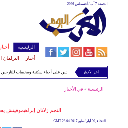
الجمعة 7 آب / أغسطس 2026
الرئيسية
أخبار
أخبار
البرلمان ا
ى أحياء سكنية ومخيمات للنازحين في مأرب
أخر الأخبار
الرئيسية
»
في الأخبار
النجم زلاتان إبراهيموفيتش يح
23:04 2017 الثلاثاء ,09 أيار / مايو
GMT