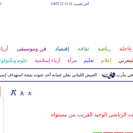
آخر تحديث GMT 21:11:31
ا
عاجلة
رياضة
ثقافة
إقتصاد
فن وموسيقى
أزياء
لمغربي
إعلام
تعليم
مرأة
أزياء إسلامية
علوم وتكنولوج
الجيش اللبناني يعلن إصابة أحد جنوده نتيجة استهداف إسرائيلي
دد الرياضي الوحيد القريب من مستواه