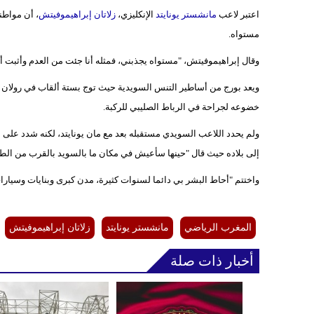
اعتبر لاعب
مانشستر يونايتد
الإنكليزي،
زلاتان إبراهيموفيتش
، أن مواطن
مستواه.
وقال إبراهيموفيتش، "مستواه يجذبني، فمثله أنا جئت من العدم وأثبت
خضوعه لجراحة في الرباط الصليبي للركبة.
ولم يحدد اللاعب السويدي مستقبله بعد مع مان يونايتد، لكنه شدد على اس
إلى بلاده حيث قال "حينها سأعيش في مكان ما بالسويد بالقرب من الطب
واختتم "أحاط البشر بي دائما لسنوات كثيرة، مدن كبرى وبنايات وسيا
المغرب الرياضي
مانشستر يونايتد
زلاتان إبراهيموفيتش
أخبار ذات صلة