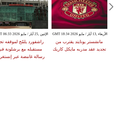
الأربعاء ,13 أيار / مايو GMT 18:34 2026
الإثنين ,25 أيار / مايو GMT 06:33 2026
مانشستر يونايتد يقترب من
راشفورد يلمّح لموقفه تجا
تجديد عقد مدربه مايكل كاريك
مستقبله مع برشلونة في
رسالة غامضة عبر إنستغر