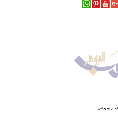
تان إبراهيموفيتش