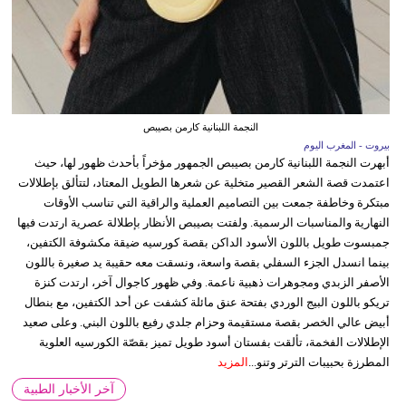
النجمة اللبنانية كارمن بصيبص
بيروت - المغرب اليوم
أبهرت النجمة اللبنانية كارمن بصيبص الجمهور مؤخراً بأحدث ظهور لها، حيث
اعتمدت قصة الشعر القصير متخلية عن شعرها الطويل المعتاد، لتتألق بإطلالات
مبتكرة وخاطفة جمعت بين التصاميم العملية والراقية التي تناسب الأوقات
النهارية والمناسبات الرسمية. ولفتت بصيبص الأنظار بإطلالة عصرية ارتدت فيها
جمبسوت طويل باللون الأسود الداكن بقصة كورسيه ضيقة مكشوفة الكتفين،
بينما انسدل الجزء السفلي بقصة واسعة، ونسقت معه حقيبة يد صغيرة باللون
الأصفر الزبدي ومجوهرات ذهبية ناعمة. وفي ظهور كاجوال آخر، ارتدت كنزة
تريكو باللون البيج الوردي بفتحة عنق مائلة كشفت عن أحد الكتفين، مع بنطال
أبيض عالي الخصر بقصة مستقيمة وحزام جلدي رفيع باللون البني. وعلى صعيد
الإطلالات الفخمة، تألقت بفستان أسود طويل تميز بقصّة الكورسيه العلوية
المطرزة بحبيبات الترتر وتنو...
المزيد
آخر الأخبار الطبية