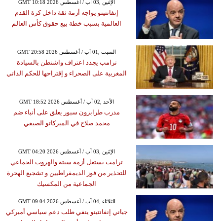
GMT 10:18 2026 الإثنين ,03 آب / أغسطس
إنفانتينو يواجه أزمة ثقة داخل كرة القدم
العالمية بسبب خطة بيع حقوق كأس العالم
GMT 20:58 2026 السبت ,01 آب / أغسطس
ترامب يجدد اعتراف واشنطن بالسيادة
المغربية على الصحراء و إقتراحها للحكم الذاتي
GMT 18:52 2026 الأحد ,02 آب / أغسطس
مدرب طرابزون سبور يعلق على أنباء ضم
محمد صلاح في الميركاتو الصيفي
GMT 04:20 2026 الإثنين ,03 آب / أغسطس
ترامب يستغل أزمة سبتة والهروب الجماعي
للتحذير من فوز الديمقراطيين و تشجيع الهحرة
الجماعية من المكسيك
GMT 09:04 2026 الثلاثاء ,04 آب / أغسطس
جياني إنفانتينو ينفي طلب دعم سياسي أميركي