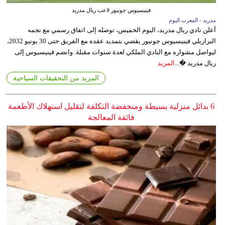
فينيسيوس جونيور لاعب ريال مدريد
مدريد - المغرب اليوم
أعلن نادي ريال مدريد، اليوم الخميس، توصله إلى اتفاق رسمي مع نجمه
البرازيلي فينيسيوس جونيور يقضي بتمديد عقده مع الفريق حتى 30 يونيو 2032،
ليواصل مشواره مع النادي الملكي لعدة سنوات مقبلة. وانضم فينيسيوس إلى
ريال مدريد �...
المزيد
المزيد من التحقيقات السياحية
6 بدائل منزلية بسيطة ومنخفضة التكلفة لتقليل استهلاك الأطعمة
فائقة المعالجة