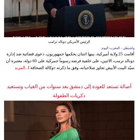
الرئيس الأمريكي دونالد ترامب
واشنطن - المغرب اليوم
أقامت 25 ولاية أميركية، بينها اثنتان يحكمها جمهوريون، دعوى قضائية ضد إدارة
دونالد ترمب، الاثنين، على خلفية فرضه رسوماً جمركية على 60 دولة، معتبرة أن
سيّد البيت الأبيض تجاوز صلاحياته، وفق ما ذكرته «وكالة الصحافة ا...
المزيد
أصالة تستعد للعودة إلى دمشق بعد سنوات من الغياب وتستعيد
ذكريات الطفولة