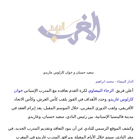
وسفر
ديكور
أخبار
البرلمان
المغربي
إعلام
سعيد حسبان و خوان كارلوس چاريدو
تعليم
الدار البيضاء - محمد ابراهيم
أعلن فريق
الرجاء البيضاوي
لكرة القدم تعاقده مع المدرب الإسباني
خوان
مرأة
كارلوس غاريدو
، وحدد الأهداف في الفوز بلقب كأس العرش، وكأس الاتحاد
أزياء
الأفريقي، ولقب الدوري المغربي، خلال الموسم المقبل، بعد إبرام العقد في
إسلامية
مدينة فالينسيا الإسبانية، بين رئيس النادي، سعيد حسبان، وغاريدو.
وكشف الموقع الرسمي للنادي عن أن بنود التعاقد وتقديم المدرب الجديد، في
علوم
مقر النادي، سيتم خلال الأيام المقبلة. ويرافق المدرب غاريدو في المغرب
وتكنولوجيا