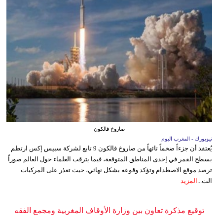
صاروخ فالكون
نيويورك - المغرب اليوم
يُعتقد أن جزءاً ضخماً تائهاً من صاروخ فالكون 9 تابع لشركة سبيس إكس ارتطم
بسطح القمر في إحدى المناطق المتوقعة، فيما يترقب العلماء حول العالم صوراً
ترصد موقع الاصطدام وتؤكد وقوعه بشكل نهائي، حيث تعذر على المركبات
الت...
المزيد
توقيع مذكرة تعاون بين وزارة الأوقاف المغربية ومجمع الفقه