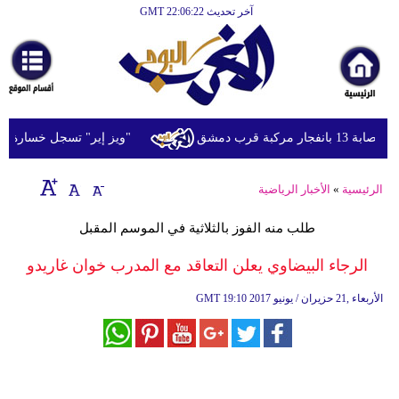
آخر تحديث GMT 22:06:22
الرئيسية
أخبارعاجلة
رياضة
ثقافة
قرب دمشق
"ويز إير" تسجل خسارة تشغيلية
إقتصاد
الرئيسية
»
الأخبار الرياضية
فن
طلب منه الفوز بالثلاثية في الموسم المقبل
وموسيقى
الرجاء البيضاوي يعلن التعاقد مع المدرب خوان غاريدو
أزياء
19:10 2017 الأربعاء ,21 حزيران / يونيو
GMT
صحة
وتغذية
سياحة