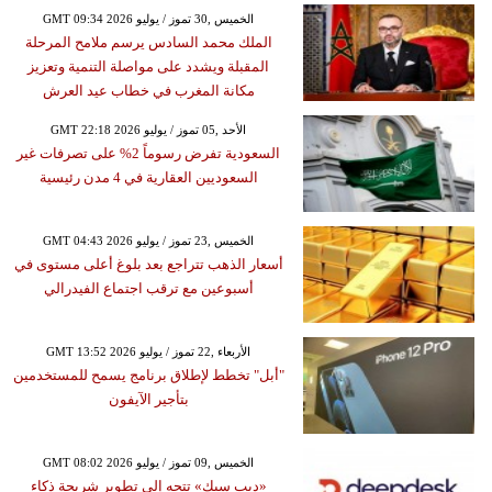
GMT 09:34 2026 الخميس ,30 تموز / يوليو
الملك محمد السادس يرسم ملامح المرحلة
المقبلة ويشدد على مواصلة التنمية وتعزيز
مكانة المغرب في خطاب عيد العرش
GMT 22:18 2026 الأحد ,05 تموز / يوليو
السعودية تفرض رسوماً 2% على تصرفات غير
السعوديين العقارية في 4 مدن رئيسية
GMT 04:43 2026 الخميس ,23 تموز / يوليو
أسعار الذهب تتراجع بعد بلوغ أعلى مستوى في
أسبوعين مع ترقب اجتماع الفيدرالي
GMT 13:52 2026 الأربعاء ,22 تموز / يوليو
"أبل" تخطط لإطلاق برنامج يسمح للمستخدمين
بتأجير الآيفون
GMT 08:02 2026 الخميس ,09 تموز / يوليو
«ديب سيك» تتجه إلى تطوير شريحة ذكاء