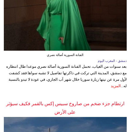
الفنانة السورية أصالة نصري
دمشق - المغرب اليوم
بعد سنوات من الغياب، تحمل الفنانة السورية أصالة نصري موعدا طال انتظاره
مع دمشق، المدينة التي تركت في ذاكرتها تفاصيل لا تشبه سواها.فقد كشفت
لأول مرة عن نيتها زيارة سوريا خلال شهر آب الجاري، في عودة لا تبدو بالنسبة
له...
المزيد
ارتطام جزء ضخم من صاروخ سبيس إكس بالقمر فكيف سيؤثر
على الأرض