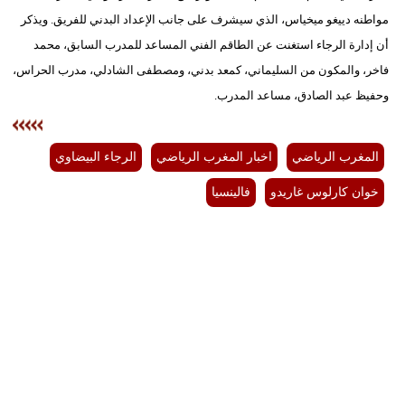
مواطنه دييغو ميخياس، الذي سيشرف على جانب الإعداد البدني للفريق. ويذكر
بيئة
أن إدارة الرجاء استغنت عن الطاقم الفني المساعد للمدرب السابق، محمد
فاخر، والمكون من السليماني، كمعد بدني، ومصطفى الشادلي، مدرب الحراس،
مدوَّنات
وحفيظ عبد الصادق، مساعد المدرب.
أبراج
فيديو
المغرب الرياضي
اخبار المغرب الرياضي
الرجاء البيضاوي
خوان كارلوس غاريدو
فالينسيا
سيارات