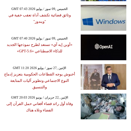
GMT 07:43 2026 الخميس ,09 تموز / يوليو
وثائق قضائية تكشف أداة تعقب خفية في
"ويندوز"
GMT 07:40 2026 الخميس ,09 تموز / يوليو
«أوبن إيه آي» تستعد لطرح نموذجها الجديد
للذكاء الاصطناعي «GPT-5.6»
GMT 11:20 2026 الإثنين ,27 تموز / يوليو
أخنوش يوجه القطاعات الحكومية بتعزيز إدماج
النوع الاجتماعي وتطوير آليات المتابعة
والتنسيق
GMT 20:03 2026 الإثنين ,22 حزيران / يونيو
وفاة أول رائد فضاء أفغاني حمل القرآن إلى
الفضاء وتلاه هناك