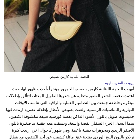
النجمة اللبنانية كارمن بصيبص
بيروت - المغرب اليوم
أبهرت النجمة اللبنانية كارمن بصيبص الجمهور مؤخراً بأحدث ظهور لها، حيث
اعتمدت قصة الشعر القصير متخلية عن شعرها الطويل المعتاد، لتتألق بإطلالات
مبتكرة وخاطفة جمعت بين التصاميم العملية والراقية التي تناسب الأوقات
النهارية والمناسبات الرسمية. ولفتت بصيبص الأنظار بإطلالة عصرية ارتدت فيها
جمبسوت طويل باللون الأسود الداكن بقصة كورسيه ضيقة مكشوفة الكتفين،
بينما انسدل الجزء السفلي بقصة واسعة، ونسقت معه حقيبة يد صغيرة باللون
الأصفر الزبدي ومجوهرات ذهبية ناعمة. وفي ظهور كاجوال آخر، ارتدت كنزة
تريكو باللون البيج الوردي بفتحة عنق مائلة كشفت عن أحد الكتفين، مع بنطال