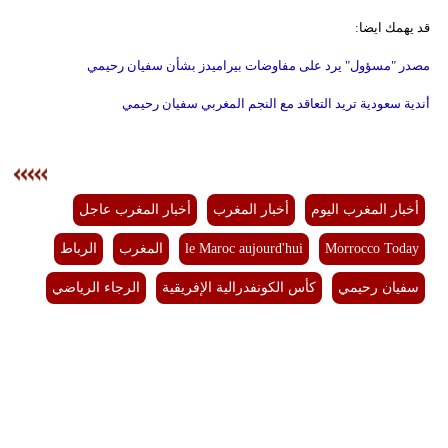
قد يهمك ايضا:
بيئة
مصدر "مسؤول" يرد على مفاوضات بيراميدز بشأن سفيان رحيمي
مدوَّنات
أندية سعودية تريد التعاقد مع النجم المغربي سفيان رحيمي
أبراج
فيديو
أخبار المغرب اليوم
أخبار المغرب
أخبار المغرب عاجل
سيارات
Morrocco Today
le Maroc aujourd'hui
المغرب
الرباط
سفيان رحيمي
كأس الكونفدرالية الإفريقية
الرجاء الرياضي