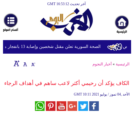
آخر تحديث GMT 16:53:12
الرئيسية
أخبارعاجلة
رياضة
ثقافة
مرض
الصحة السورية تعلن مقتل شخصين وإصابة 13 بانفجار مركبة قرب دمشق
إقتصاد
الرئيسية
»
أخبار النجوم
فن
وموسيقى
الكاف يؤكد أن رحيمي أكثر لاعب ساهم في أهداف الرجاء
أزياء
10:11 2021 الأحد ,04 تموز / يوليو
GMT
صحة
وتغذية
سياحة