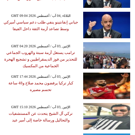
GMT 09:04 2026 الثلاثاء ,04 آب / أغسطس
جياني إنفانتينو ينفي طلب دعم سياسي أميركي
وسط تصاعد أزمة الثقة داخل الفيفا
GMT 04:20 2026 الإثنين ,03 آب / أغسطس
ترامب يستغل أزمة سبتة والهروب الجماعي
للتحذير من فوز الديمقراطيين و تشجيع الهحرة
الجماعية من المكسيك
GMT 17:44 2026 الإثنين ,03 آب / أغسطس
كبار تركيا يرفضون محمد صلاح و48 ساعة
تحسم مصيره
GMT 15:10 2026 الإثنين ,03 آب / أغسطس
تركي آل الشيخ يتحدث عن المستشفيات
والتحاليل ورسالة خاصة إلى أمير عيد