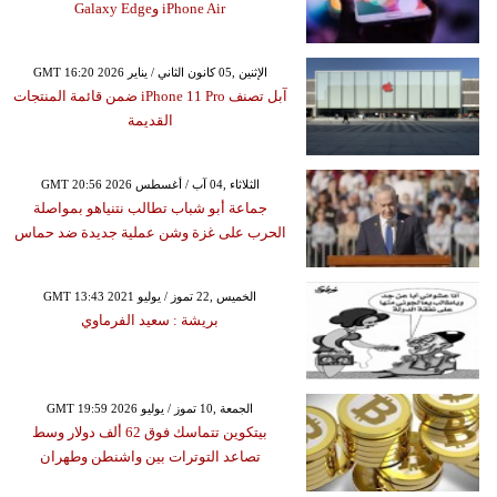
iPhone Air وGalaxy Edge
GMT 16:20 2026 الإثنين ,05 كانون الثاني / يناير
آبل تصنف iPhone 11 Pro ضمن قائمة المنتجات
القديمة
GMT 20:56 2026 الثلاثاء ,04 آب / أغسطس
جماعة أبو شباب تطالب نتنياهو بمواصلة
الحرب على غزة وشن عملية جديدة ضد حماس
GMT 13:43 2021 الخميس ,22 تموز / يوليو
بريشة : سعيد الفرماوي
GMT 19:59 2026 الجمعة ,10 تموز / يوليو
بيتكوين تتماسك فوق 62 ألف دولار وسط
تصاعد التوترات بين واشنطن وطهران