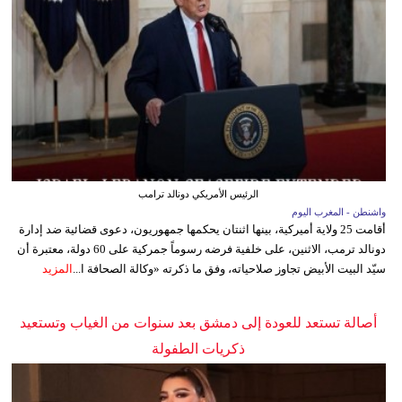
الرئيس الأمريكي دونالد ترامب
واشنطن - المغرب اليوم
أقامت 25 ولاية أميركية، بينها اثنتان يحكمها جمهوريون، دعوى قضائية ضد إدارة
دونالد ترمب، الاثنين، على خلفية فرضه رسوماً جمركية على 60 دولة، معتبرة أن
سيّد البيت الأبيض تجاوز صلاحياته، وفق ما ذكرته «وكالة الصحافة ا...
المزيد
أصالة تستعد للعودة إلى دمشق بعد سنوات من الغياب وتستعيد
ذكريات الطفولة