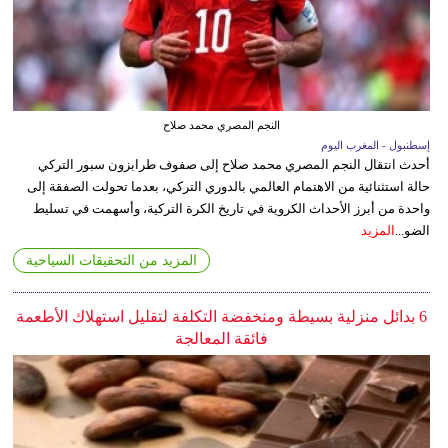
النجم المصري محمد صلاح
إسطنبول - المغرب اليوم
أحدث انتقال النجم المصري محمد صلاح إلى صفوف طرابزون سبور التركي
حالة استثنائية من الاهتمام العالمي بالدوري التركي، بعدما تحولت الصفقة إلى
واحدة من أبرز الأحداث الكروية في تاريخ الكرة التركية، وأسهمت في تسليط
الضو...
المزيد
المزيد من التحقيقات السياحية
6 بدائل منزلية بسيطة ومنخفضة التكلفة لتقليل استهلاك الأطعمة
فائقة المعالجة