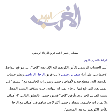
وسفر
ديكور
أخبار
البرلمان
المغربي
إعلام
سفيان رحيمي لاعب فريق الرجاء الرياضي
الرباط -المغرب اليوم
تعليم
أثنى الحساب الرسمي لكأس الكونفدرالية الإفريقية "كاف"، عبر مواقع التواصل
الاجتماعي، على أداء
سفيان رحيمي
لاعب فريق
الرجاء الرياضي
.ونشر حساب
مرأة
الكونفدرالية، مقطع فيديو لأهداف رحيمي وتمريراته الحاسمة مع "النسور" في
أزياء
المسابقة، التي بلغ فيها الرجاء المباراة النهائية، حيث سيلاقي السبت المقبل،
إسلامية
شبيبة القبائل الجزائري.وأرفق "كاف" فيديو رحيمي، بالتعليق التالي: "4 أهداف
و3 تمريرات حاسمة.. سفيان رحيمي أكثر لاعب ساهم فى أهداف مع الرجاء
علوم
بكأس الكونفدرالية هذا الموسم".
وتكنولوجيا