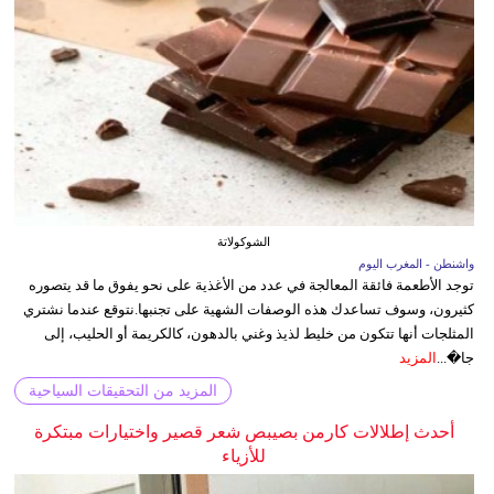
الشوكولاتة
واشنطن - المغرب اليوم
توجد الأطعمة فائقة المعالجة في عدد من الأغذية على نحو يفوق ما قد يتصوره
كثيرون، وسوف تساعدك هذه الوصفات الشهية على تجنبها.نتوقع عندما نشتري
المثلجات أنها تتكون من خليط لذيذ وغني بالدهون، كالكريمة أو الحليب، إلى
جا�...
المزيد
المزيد من التحقيقات السياحية
أحدث إطلالات كارمن بصيبص شعر قصير واختيارات مبتكرة
للأزياء