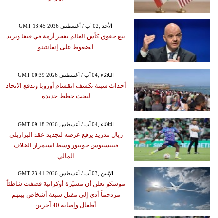
GMT 18:45 2026 الأحد ,02 آب / أغسطس
بيع حقوق كأس العالم يفجر أزمة في فيفا ويزيد
الضغوط على إنفانتينو
GMT 00:39 2026 الثلاثاء ,04 آب / أغسطس
أحداث سبتة تكشف انقسام أوروبا وتدفع الاتحاد
لبحث خطط جديدة
GMT 09:18 2026 الثلاثاء ,04 آب / أغسطس
ريال مدريد يرفع عرضه لتجديد عقد البرازيلي
فينيسيوس جونيور وسط استمرار الخلاف
المالي
GMT 23:41 2026 الإثنين ,03 آب / أغسطس
موسكو تعلن أن مسيّرة أوكرانية قصفت شاطئاً
مزدحماً أدى إلى مقتل سبعة أشخاص بينهم
أطفال وإصابة 40 آخرين