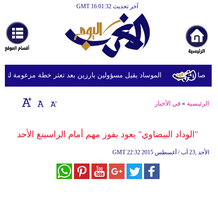
آخر تحديث GMT 16:01:32
الرئيسية
أخبارعاجلة
رياضة
ثقافة
الموساد يقيل مسؤولين بارزين بعد تعثر خطة مزعومة لتغيير ال
إقتصاد
الرئيسية
»
في الأخبار
فن
وموسيقى
"الوداد البيضاوي" يعود بفوز مهم أمام الراسينغ الأحد
أزياء
22:32 2015 الأحد ,23 آب / أغسطس
GMT
صحة
وتغذية
سياحة