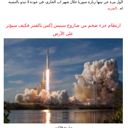
لأول مرة عن نيتها زيارة سوريا خلال شهر آب الجاري، في عودة لا تبدو بالنسبة
له...
المزيد
ارتطام جزء ضخم من صاروخ سبيس إكس بالقمر فكيف سيؤثر
على الأرض
صاروخ فالكون