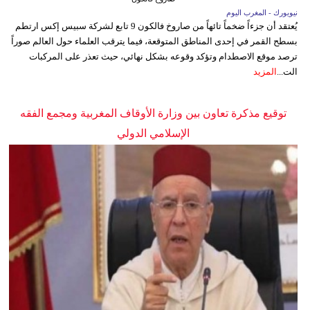
نيويورك - المغرب اليوم
يُعتقد أن جزءاً ضخماً تائهاً من صاروخ فالكون 9 تابع لشركة سبيس إكس ارتطم
بسطح القمر في إحدى المناطق المتوقعة، فيما يترقب العلماء حول العالم صوراً
ترصد موقع الاصطدام وتؤكد وقوعه بشكل نهائي، حيث تعذر على المركبات
الت...
المزيد
توقيع مذكرة تعاون بين وزارة الأوقاف المغربية ومجمع الفقه
الإسلامي الدولي