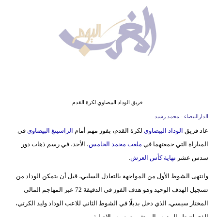
وسفر
ديكور
أخبار
البرلمان
المغربي
إعلام
فريق الوداد البيضاوي لكرة القدم
الدارالبيضاء - محمد رشيد
تعليم
عاد فريق
الوداد البيضاوي
لكرة القدم، بفوز مهم أمام
الراسينغ البيضاوي
في
المباراة التي جمعتهما في
ملعب محمد الخامس
، الأحد، في رسم ذهاب دور
مرأة
سدس عشر
نهاية كأس العرش
.
أزياء
وانتهى الشوط الأول من المواجهة بالتعادل السلبي، قبل أن يتمكن الوداد من
إسلامية
تسجيل الهدف الوحيد وهو هدف الفوز في الدقيقة 72 عبر المهاجم المالي
علوم
المختار سيسي، الذي دخل بديلًا في الشوط الثاني للاعب الوداد وليد الكرتي،
وتكنولوجيا
الذي اضطر المدرب إلى تغييره بسبب الإصابة.