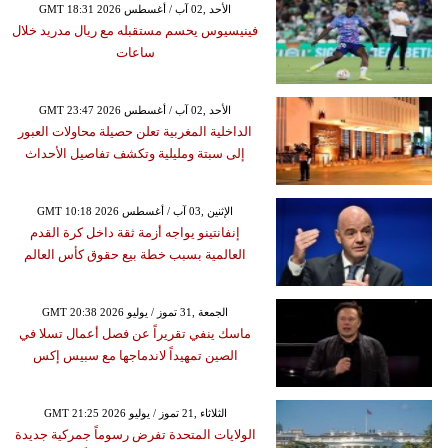
GMT 18:31 2026 الأحد ,02 آب / أغسطس
فينيسيوس يحسم مستقبله مع ريال مدريد خلال
ساعات
GMT 23:47 2026 الأحد ,02 آب / أغسطس
الداخلية المغربية تعلن حصيلة محاولات العبور
إلى سبتة ومليلية وتكشف تفاصيل الأحداث
GMT 10:18 2026 الإثنين ,03 آب / أغسطس
إنفانتينو يواجه أزمة ثقة داخل كرة القدم
العالمية بسبب خطة بيع حقوق كأس العالم
GMT 20:38 2026 الجمعة ,31 تموز / يوليو
ماسك ينفي تقريراً عن فصل أعمال تسلا في
الصين تمهيداً لاندماجها مع سبيس إكس
GMT 21:25 2026 الثلاثاء ,21 تموز / يوليو
الولايات المتحدة تفرض رسوماً جمركية جديدة