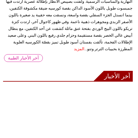
النهارية والمناسبات الرسمية. ولفتت بصيبص الأنظار بإطلالة عصرية ارتدت فيها
جمبسوت طويل باللون الأسود الداكن بقصة كورسيه ضيقة مكشوفة الكتفين،
بينما انسدل الجزء السفلي بقصة واسعة، ونسقت معه حقيبة يد صغيرة باللون
الأصفر الزبدي ومجوهرات ذهبية ناعمة. وفي ظهور كاجوال آخر، ارتدت كنزة
تريكو باللون البيج الوردي بفتحة عنق مائلة كشفت عن أحد الكتفين، مع بنطال
أبيض عالي الخصر بقصة مستقيمة وحزام جلدي رفيع باللون البني. وعلى صعيد
الإطلالات الفخمة، تألقت بفستان أسود طويل تميز بقصّة الكورسيه العلوية
المطرزة بحبيبات الترتر وتنو...
المزيد
آخر الأخبار الطبية
آخر الأخبار