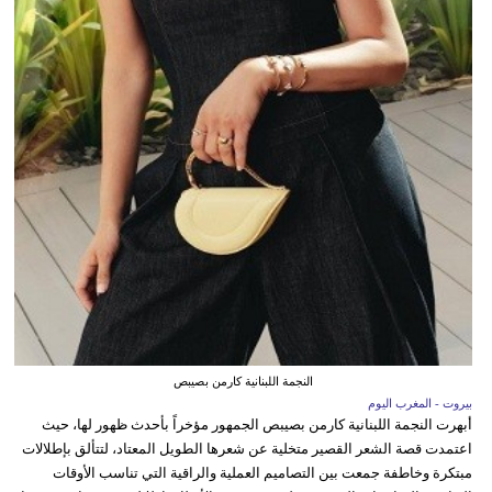
النجمة اللبنانية كارمن بصيبص
بيروت - المغرب اليوم
أبهرت النجمة اللبنانية كارمن بصيبص الجمهور مؤخراً بأحدث ظهور لها، حيث
اعتمدت قصة الشعر القصير متخلية عن شعرها الطويل المعتاد، لتتألق بإطلالات
مبتكرة وخاطفة جمعت بين التصاميم العملية والراقية التي تناسب الأوقات