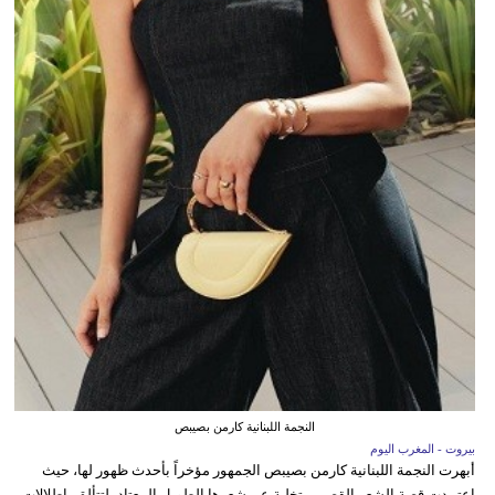
النجمة اللبنانية كارمن بصيبص
بيروت - المغرب اليوم
أبهرت النجمة اللبنانية كارمن بصيبص الجمهور مؤخراً بأحدث ظهور لها، حيث
اعتمدت قصة الشعر القصير متخلية عن شعرها الطويل المعتاد، لتتألق بإطلالات