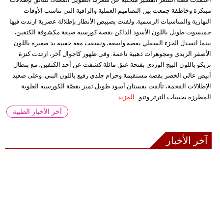
مبتكرة وخاطفة جمعت بين التصاميم العملية والراقية التي تناسب الأوقات
النهارية والمناسبات الرسمية. ولفتت بصيبص الأنظار بإطلالة عصرية ارتدت فيها
جمبسوت طويل باللون الأسود الداكن بقصة كورسيه ضيقة مكشوفة الكتفين،
بينما انسدل الجزء السفلي بقصة واسعة، ونسقت معه حقيبة يد صغيرة باللون
الأصفر الزبدي ومجوهرات ذهبية ناعمة. وفي ظهور كاجوال آخر، ارتدت كنزة
تريكو باللون البيج الوردي بفتحة عنق مائلة كشفت عن أحد الكتفين، مع بنطال
أبيض عالي الخصر بقصة مستقيمة وحزام جلدي رفيع باللون البني. وعلى صعيد
الإطلالات الفخمة، تألقت بفستان أسود طويل تميز بقصّة الكورسيه العلوية
المطرزة بحبيبات الترتر وتنو...
المزيد
آخر الأخبار الطبية
آخر الأخبار