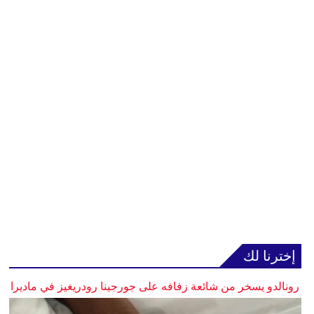
إخترنا لك
رونالدو يسخر من شائعة زفافه على جورجينا رودريغيز في ماديرا