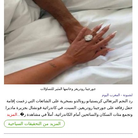
جورجينا رودريغز وخاتمها المثير للتساؤلات
لشبونة - المغرب اليوم
رد النجم البرتغالي كريستيانو رونالدو بسخرية على الشائعات التي زعمت إقامة
حفل زفافه على جورجينا رودريغيز، السبت، في كاتدرائية فونشال بجزيرة ماديرا.
وتجمع مئات السكان والسائحين أمام الكاتدرائية، أملاً في مشاهدة ر�...
المزيد
المزيد من التحقيقات السياحية