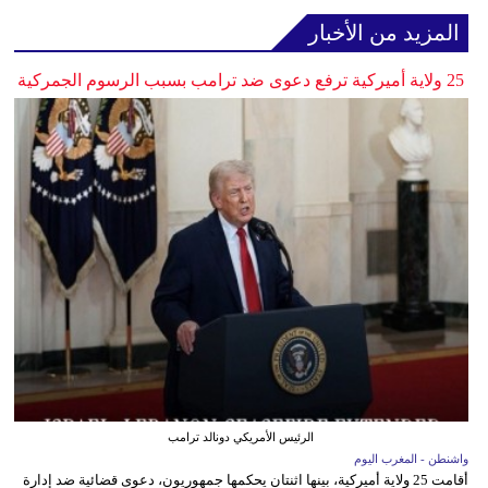
المزيد من الأخبار
25 ولاية أميركية ترفع دعوى ضد ترامب بسبب الرسوم الجمركية
الرئيس الأمريكي دونالد ترامب
واشنطن - المغرب اليوم
أقامت 25 ولاية أميركية، بينها اثنتان يحكمها جمهوريون، دعوى قضائية ضد إدارة