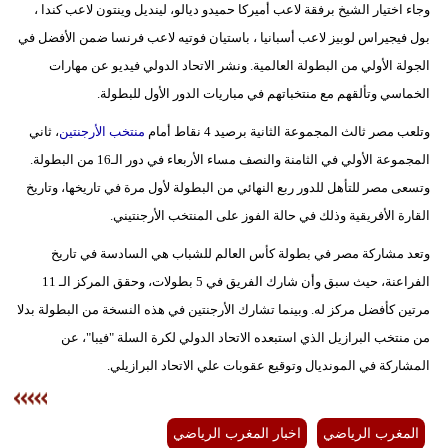
وجاء اختيار الشيخ برفقة لاعب أميركا حميدو ديالو، لينديل وينتون لاعب كندا ،
بول فيجيراس لوبيز لاعب أسبانيا ، باستيان فوتيه لاعب فرنسا ضمن الأفضل في
بيئة
الجولة الأولي من البطولة العالمية. ونشر الاتحاد الدولي فيديو عن مهارات
مدوَّنات
الخماسي وتألقهم مع منتخباتهم في مباريات الدور الأول للبطولة.
أبراج
وتلعب مصر ثالث المجموعة الثانية برصيد 4 نقاط أمام
منتخب الأرجنتين
، ثاني
المجموعة الأولي في الثامنة والنصف مساء الأربعاء في دور الـ16 من البطولة.
فيديو
وتسعى مصر للتأهل للدور ربع النهائي من البطولة لأول مرة في تاريخها، وتاريخ
القارة الأفريقية وذلك في حالة الفوز على المنتخب الأرجنتيني.
سيارات
وتعد مشاركة مصر في بطولة كأس العالم للشباب هي السادسة في تاريخ
الفراعنة، حيث سبق وأن شارك الفريق في 5 بطولات، وحقق المركز الـ 11
مرتين كأفضل مركز له. وبينما تشارك الأرجنتين في هذه النسخة من البطولة بدلا
من منتخب البرازيل الذي استبعده الاتحاد الدولي لكرة السلة "فيبا"، عن
المشاركة في المونديال وتوقيع عقوبات علي الاتحاد البرازيلي.
المغرب الرياضي
اخبار المغرب الرياضي