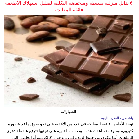
6 بدائل منزلية بسيطة ومنخفضة التكلفة لتقليل استهلاك الأطعمة
فائقة المعالجة
الشوكولاتة
واشنطن - المغرب اليوم
توجد الأطعمة فائقة المعالجة في عدد من الأغذية على نحو يفوق ما قد يتصوره
كثيرون، وسوف تساعدك هذه الوصفات الشهية على تجنبها.نتوقع عندما نشتري
المثلجات أنها تتكون من خليط لذيذ وغني بالدهون، كالكريمة أو الحليب، إلى