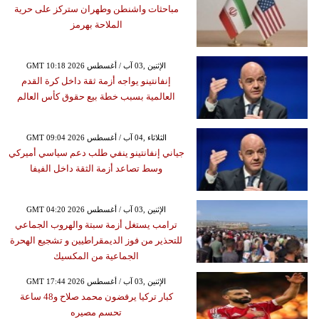
مباحثات واشنطن وطهران ستركز على حرية
الملاحة بهرمز
GMT 10:18 2026 الإثنين ,03 آب / أغسطس
إنفانتينو يواجه أزمة ثقة داخل كرة القدم
العالمية بسبب خطة بيع حقوق كأس العالم
GMT 09:04 2026 الثلاثاء ,04 آب / أغسطس
جياني إنفانتينو ينفي طلب دعم سياسي أميركي
وسط تصاعد أزمة الثقة داخل الفيفا
GMT 04:20 2026 الإثنين ,03 آب / أغسطس
ترامب يستغل أزمة سبتة والهروب الجماعي
للتحذير من فوز الديمقراطيين و تشجيع الهحرة
الجماعية من المكسيك
GMT 17:44 2026 الإثنين ,03 آب / أغسطس
كبار تركيا يرفضون محمد صلاح و48 ساعة
تحسم مصيره