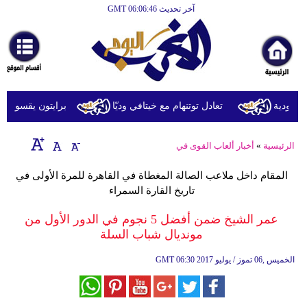
آخر تحديث GMT 06:06:46
الرئيسية
أخبارعاجلة
رياضة
ثقافة
ودية
تعادل توتنهام مع خيتافي وديّا
برايتون يقسو على روما 
إقتصاد
الرئيسية
»
أخبار ألعاب القوى في
فن
المقام داخل ملاعب الصالة المغطاة في القاهرة للمرة الأولى في
وموسيقى
تاريخ القارة السمراء
أزياء
عمر الشيخ ضمن أفضل 5 نجوم في الدور الأول من
مونديال شباب السلة
صحة
06:30 2017 الخميس ,06 تموز / يوليو
GMT
وتغذية
سياحة