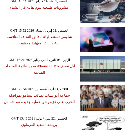
GMT 10:11 2026 السبت ,07 شباط / فبراير
مشروبات طبيعية لنوم هانئ في الشتاء
GMT 15:52 2026 الخميس ,02 إبريل / نيسان
شاومي تستعد لهاتف فائق النحافة لمنافسة
iPhone Air وGalaxy Edge
GMT 16:20 2026 الإثنين ,05 كانون الثاني / يناير
آبل تصنف iPhone 11 Pro ضمن قائمة المنتجات
القديمة
GMT 20:56 2026 الثلاثاء ,04 آب / أغسطس
جماعة أبو شباب تطالب نتنياهو بمواصلة
الحرب على غزة وشن عملية جديدة ضد حماس
GMT 13:43 2021 الخميس ,22 تموز / يوليو
بريشة : سعيد الفرماوي