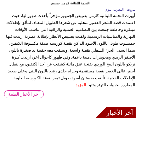
النجمة اللبنانية كارمن بصيبص
بيروت - المغرب اليوم
أبهرت النجمة اللبنانية كارمن بصيبص الجمهور مؤخراً بأحدث ظهور لها، حيث
اعتمدت قصة الشعر القصير متخلية عن شعرها الطويل المعتاد، لتتألق بإطلالات
مبتكرة وخاطفة جمعت بين التصاميم العملية والراقية التي تناسب الأوقات
النهارية والمناسبات الرسمية. ولفتت بصيبص الأنظار بإطلالة عصرية ارتدت فيها
جمبسوت طويل باللون الأسود الداكن بقصة كورسيه ضيقة مكشوفة الكتفين،
بينما انسدل الجزء السفلي بقصة واسعة، ونسقت معه حقيبة يد صغيرة باللون
الأصفر الزبدي ومجوهرات ذهبية ناعمة. وفي ظهور كاجوال آخر، ارتدت كنزة
تريكو باللون البيج الوردي بفتحة عنق مائلة كشفت عن أحد الكتفين، مع بنطال
أبيض عالي الخصر بقصة مستقيمة وحزام جلدي رفيع باللون البني. وعلى صعيد
الإطلالات الفخمة، تألقت بفستان أسود طويل تميز بقصّة الكورسيه العلوية
المطرزة بحبيبات الترتر وتنو...
المزيد
آخر الأخبار الطبية
آخر الأخبار