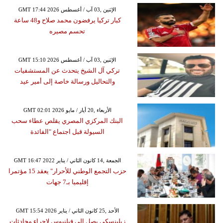
GMT 17:44 2026 الإثنين ,03 آب / أغسطس
كبار تركيا يرفضون محمد صلاح و48 ساعة
تحسم مصيره
GMT 15:10 2026 الإثنين ,03 آب / أغسطس
تركي آل الشيخ يتحدث عن المستشفيات
والتحاليل ورسالة خاصة إلى أمير عيد
GMT 02:01 2026 الأربعاء ,20 أيار / مايو
البنك المركزي المصري يقلص عطاء سحب
السيولة قبل اجتماع "الفائدة
GMT 16:47 2022 الجمعة ,14 كانون الثاني / يناير
حزب التجمع الوطني للأحرار" يعقد 15 مؤتمرا
إقليميا بـ7 جهات
GMT 15:54 2026 الأحد ,25 كانون الثاني / يناير
زيلينسكي يصل إلى فيلنيوس لإجراء محادثات