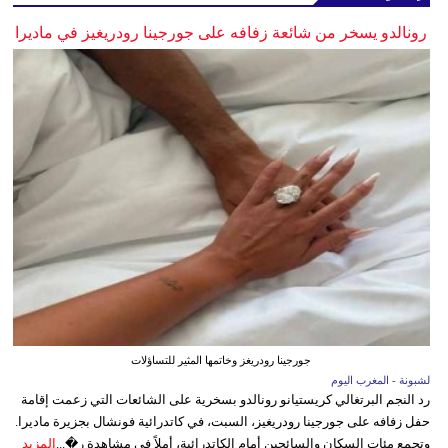
رونالدو يسخر من شائعة زفافه على جورجينا رودريغيز في ماديرا
جورجينا رودريغز وخاتمها المثير للتساؤلات
لشبونة - المغرب اليوم
رد النجم البرتغالي كريستيانو رونالدو بسخرية على الشائعات التي زعمت إقامة
حفل زفافه على جورجينا رودريغيز، السبت، في كاتدرائية فونشال بجزيرة ماديرا.
وتجمع مئات السكان والسائحين أمام الكاتدرائية، أملاً في مشاهدة ر�...
المزيد