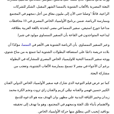
البعثة المصرية بالألعاب الشتوية بالنمسا الشهر المقبل، الشكر للشركات
الراعية، قائلًا:"وصلنا حتى الآن إلى مليون معاق من أجل دمجهم في المجتمع
وممارسة الرياضة، ضمن برنامج الأولمبياد الخاص المصري في 10 محافظات
مداعبا جورج استيفن، سفير النمسا في مصر، لتحدثة باللغة العربية بطلاقة،
ليداعبه المتواجدون في القاعة بأن السفير النمساوي مولود في شبرا.
وعبر السفير النمساوي بأن الرياضة الشتوية هى الأهم في
النمسا
، مؤكدًا أن
بلاده حريصة دائمًا على استضافة البطولات الشتوية لما تتمتع به من مناخ شتوي،
ووجه سفير النمسا التحية للاوليمبياد الخاص المصري للمشاركة في البطولة
برغم أن الأجواء في مصر لا تسمح بممارسة الألعاب الشتوية، وتعجب من
مشاركة البعثة.
كما تم عرض فيلم التوعية الذى شارك فيه سفير الأولمبياد الخاص الدولي الفنان
الكبير حسين فهمي والفنانه نيللي كريم والفنان زاي ثروت ونجم الكرة محمد
زيدان وخبير اللياقة البدنية علي مظهر، وان الهدف منه هو الدعوه للدمج
والاهتمام بأبناء تلك الفئة ودمجهم في المجتمع ، وهو ما تهدف إلى تحقيقه
يونافيد إيجيب التي ينطلق منها حركة الأولمبياد الخاص .