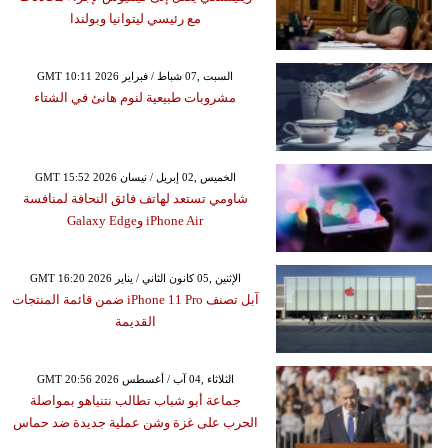
مع رئيسي ليتوانيا وبولندا
GMT 10:11 2026 السبت ,07 شباط / فبراير
مشروبات طبيعية لنوم هانئ في الشتاء
GMT 15:52 2026 الخميس ,02 إبريل / نيسان
شاومي تستعد لهاتف فائق النحافة لمنافسة
iPhone Air وGalaxy Edge
GMT 16:20 2026 الإثنين ,05 كانون الثاني / يناير
آبل تصنف iPhone 11 Pro ضمن قائمة المنتجات
القديمة
GMT 20:56 2026 الثلاثاء ,04 آب / أغسطس
جماعة أبو شباب تطالب نتنياهو بمواصلة
الحرب على غزة وشن عملية جديدة ضد حماس