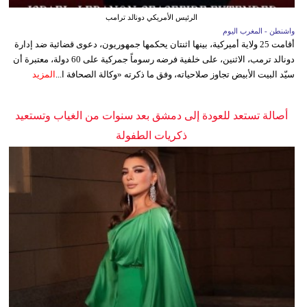
الرئيس الأمريكي دونالد ترامب
واشنطن - المغرب اليوم
أقامت 25 ولاية أميركية، بينها اثنتان يحكمها جمهوريون، دعوى قضائية ضد إدارة
دونالد ترمب، الاثنين، على خلفية فرضه رسوماً جمركية على 60 دولة، معتبرة أن
سيّد البيت الأبيض تجاوز صلاحياته، وفق ما ذكرته «وكالة الصحافة ا...
المزيد
أصالة تستعد للعودة إلى دمشق بعد سنوات من الغياب وتستعيد
ذكريات الطفولة