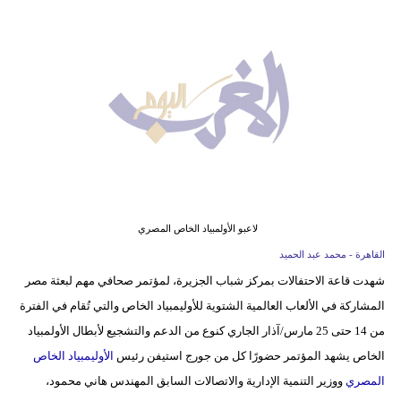
وسفر
ديكور
أخبار
البرلمان
المغربي
إعلام
تعليم
لاعبو الأولمبياد الخاص المصري
القاهرة - محمد عبد الحميد
مرأة
شهدت قاعة الاحتفالات بمركز شباب الجزيرة، لمؤتمر صحافي مهم لبعثة مصر
المشاركة في الألعاب العالمية الشتوية للأوليمبياد الخاص والتي تُقام في الفترة
أزياء
من 14 حتى 25 مارس/آذار الجاري كنوع من الدعم والتشجيع لأبطال الأولمبياد
إسلامية
الخاص يشهد المؤتمر حضورًا كل من جورج استيفن رئيس
الأوليمبياد الخاص
علوم
المصري
ووزير التنمية الإدارية والاتصالات السابق المهندس هاني محمود،
وتكنولوجيا