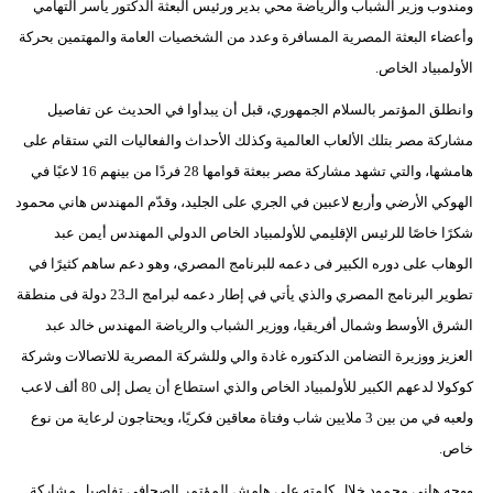
ومندوب وزير الشباب والرياضة محي بدير ورئيس البعثة الدكتور ياسر التهامي
وأعضاء البعثة المصرية المسافرة وعدد من الشخصيات العامة والمهتمين بحركة
بيئة
الأولمبياد الخاص.
مدوَّنات
وانطلق المؤتمر بالسلام الجمهوري، قبل أن يبدأوا في الحديث عن تفاصيل
مشاركة مصر بتلك الألعاب العالمية وكذلك الأحداث والفعاليات التي ستقام على
أبراج
هامشها، والتي تشهد مشاركة مصر ببعثة قوامها 28 فردًا من بينهم 16 لاعبًا في
فيديو
الهوكي الأرضي وأربع لاعبين في الجري على الجليد، وقدّم المهندس هاني محمود
شكرًا خاصًا للرئيس الإقليمي للأولمبياد الخاص الدولي المهندس أيمن عبد
سيارات
الوهاب على دوره الكبير فى دعمه للبرنامج المصري، وهو دعم ساهم كثيرًا في
تطوير البرنامج المصري والذي يأتي في إطار دعمه لبرامج الـ23 دولة فى منطقة
الشرق الأوسط وشمال أفريقيا، ووزير الشباب والرياضة المهندس خالد عبد
العزيز ووزيرة التضامن الدكتوره غادة والي وللشركة المصرية للاتصالات وشركة
كوكولا لدعهم الكبير للأولمبياد الخاص والذي استطاع أن يصل إلى 80 ألف لاعب
ولعبه في من بين 3 ملايين شاب وفتاة معاقين فكريًا، ويحتاجون لرعاية من نوع
خاص.
ووجه هاني محمود خلال كلمته على هامش المؤتمر الصحافي تفاصيل مشاركة