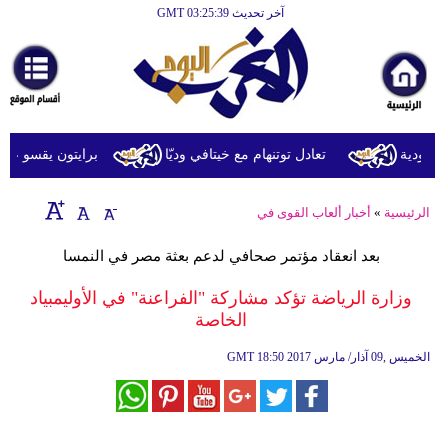
آخر تحديث GMT 03:25:39
الرئيسية
أخبارعاجلة
رياضة
ثقافة
ودية
تعادل توتنهام مع خيتافي وديّا
برايتون يقسو على روما 
إقتصاد
الرئيسية
»
أخبار ألعاب القوى في
فن
بعد انعقاد مؤتمر صحافي لدعم بعثة مصر في النمسا
وموسيقى
وزارة الرياضة تؤكد مشاركة "الفراعنة" في الأوليمبياد
أزياء
الخاصة
صحة
18:50 2017 الخميس ,09 آذار/ مارس
GMT
وتغذية
سياحة