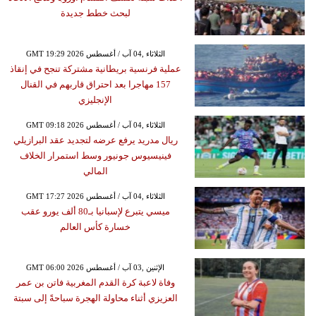
لبحث خطط جديدة
GMT 19:29 2026 الثلاثاء ,04 آب / أغسطس
عملية فرنسية بريطانية مشتركة تنجح في إنقاذ
157 مهاجرا بعد احتراق قاربهم في القنال
الإنجليزي
GMT 09:18 2026 الثلاثاء ,04 آب / أغسطس
ريال مدريد يرفع عرضه لتجديد عقد البرازيلي
فينيسيوس جونيور وسط استمرار الخلاف
المالي
GMT 17:27 2026 الثلاثاء ,04 آب / أغسطس
ميسي يتبرع لإسبانيا بـ80 ألف يورو عقب
خسارة كأس العالم
GMT 06:00 2026 الإثنين ,03 آب / أغسطس
وفاة لاعبة كرة القدم المغربية فاتن بن عمر
العزيزي أثناء محاولة الهجرة سباحةً إلى سبتة