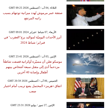
GMT 09:25 2026 الثلاثاء ,04 آب / أغسطس
صفقة عمر مرموش تُهدد ميزانية توتنهام بسبب
راتبه المرتفع
GMT 09:01 2024 الأربعاء ,07 شباط / فبراير
أبرز الأحداث اليوميّة لمواليد برج"العقرب" في
فبراير/ شباط 2024
GMT 23:41 2026 الإثنين ,03 آب / أغسطس
موسكو تعلن أن مسيّرة أوكرانية قصفت شاطئاً
مزدحماً أدى إلى مقتل سبعة أشخاص بينهم
أطفال وإصابة 40 آخرين
GMT 20:59 2026 الخميس ,06 آب / أغسطس
اتفاق «هرمز» المحتمل يضع ترمب أمام اختبار
صعب
GMT 23:31 2026 الإثنين ,27 تموز / يوليو