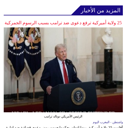
المزيد من الأخبار
25 ولاية أميركية ترفع دعوى ضد ترامب بسبب الرسوم الجمركية
الرئيس الأمريكي دونالد ترامب
واشنطن - المغرب اليوم
أقامت 25 ولاية أميركية، بينها اثنتان يحكمها جمهوريون، دعوى قضائية ضد إدارة