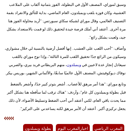
وسبق لموراي، المصنف الأول في البطولة، الفوز بثمانية ألقاب على الملاعب
بيئة
العشبية، وكان فوزه بلقب ويمبلدون، العام الماضي، بداية للتألق والانفراد بقمة
التصنيف العالمي، وقال موراي لشبكة سكاي سبورتس: "أريد محاولة الفوز هنا
مدوَّنات
مرة أخرى.. أعتقد أني أملك فرصة جيدة لتحقيق ذلك لو قمت بالاستعداد بشكل
جيد، ولعبت بشكل رائع".
أبراج
وأضاف: "أحب اللعب على العشب.. إنها أفضل أرضية بالنسبة لي خلال مشواري،
فيديو
وسيكون من الرائع جدًا تحقيق اللقب للمرة الثالثة"، وإذا توج موراي باللقب
سيارات
سيعادل إنجاز عدة لاعبين في
ويمبلدون
، منهم البريطاني فريد بيري، والصربي
نوفاك ديوكوفيتش، المصنف الأول عالميًا سابقًا، والألماني الشهير، بوريس بيكر.
وتابع موراي: "هذا أمر مرهق للأعصاب.. أشعر بتوتر كبير جدًا، وأشعر بالضغط
قبل بطولة ويمبلدون كل عام"، وأردف: "هناك ترقب لما سأفعله هنا بشكل أكبر
مما يحدث باقي العام، لكني أعتقد أني أحب الضغط وتسليط الأضواء، لأن ذلك
يجعل تركيزي أكبر.. أعتقد أن الأمر مرهق لكنه يساعدني على التركيز".
المغرب الرياضي
اخبارالمغرب اليوم
بطولة ويمبلدون