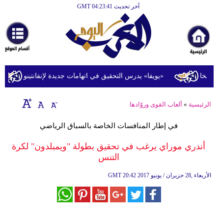
آخر تحديث GMT 04:23:41
الرئيسية
أخبارعاجلة
رياضة
ثقافة
مخا
«يويفا» يدرس التحقيق في اتهامات جديدة لإنفانتينو
ت
إقتصاد
الرئيسية
»
ألعاب القوى وروّادها
فن
في إطار المنافسات الخاصة بالسباق الرياضي
وموسيقى
أندري موراي يرغب في تحقيق بطولة "ويمبلدون" لكرة
أزياء
التنس
صحة
20:42 2017 الأربعاء ,28 حزيران / يونيو
GMT
وتغذية
سياحة