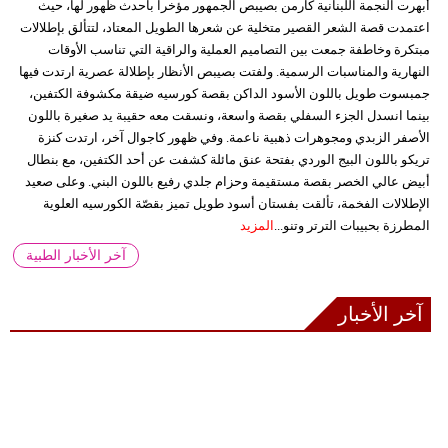
أبهرت النجمة اللبنانية كارمن بصيبص الجمهور مؤخراً بأحدث ظهور لها، حيث
اعتمدت قصة الشعر القصير متخلية عن شعرها الطويل المعتاد، لتتألق بإطلالات
مبتكرة وخاطفة جمعت بين التصاميم العملية والراقية التي تناسب الأوقات
النهارية والمناسبات الرسمية. ولفتت بصيبص الأنظار بإطلالة عصرية ارتدت فيها
جمبسوت طويل باللون الأسود الداكن بقصة كورسيه ضيقة مكشوفة الكتفين،
بينما انسدل الجزء السفلي بقصة واسعة، ونسقت معه حقيبة يد صغيرة باللون
الأصفر الزبدي ومجوهرات ذهبية ناعمة. وفي ظهور كاجوال آخر، ارتدت كنزة
تريكو باللون البيج الوردي بفتحة عنق مائلة كشفت عن أحد الكتفين، مع بنطال
أبيض عالي الخصر بقصة مستقيمة وحزام جلدي رفيع باللون البني. وعلى صعيد
الإطلالات الفخمة، تألقت بفستان أسود طويل تميز بقصّة الكورسيه العلوية
المطرزة بحبيبات الترتر وتنو...
المزيد
آخر الأخبار الطبية
آخر الأخبار