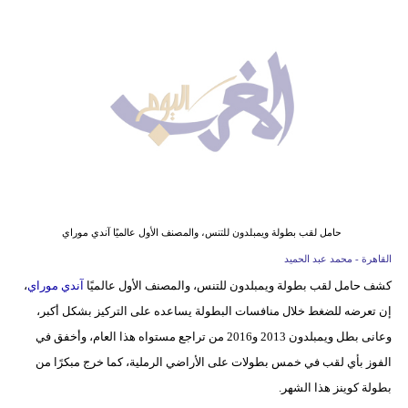
وسفر
ديكور
أخبار
البرلمان
المغربي
إعلام
تعليم
حامل لقب بطولة ويمبلدون للتنس، والمصنف الأول عالميًا آندي موراي
القاهرة - محمد عبد الحميد
مرأة
كشف حامل لقب بطولة ويمبلدون للتنس، والمصنف الأول عالميًا
آندي موراي
،
إن تعرضه للضغط خلال منافسات البطولة يساعده على التركيز بشكل أكبر،
أزياء
وعانى بطل ويمبلدون 2013 و2016 من تراجع مستواه هذا العام، وأخفق في
إسلامية
الفوز بأي لقب في خمس بطولات على الأراضي الرملية، كما خرج مبكرًا من
علوم
بطولة كوينز هذا الشهر.
وتكنولوجيا