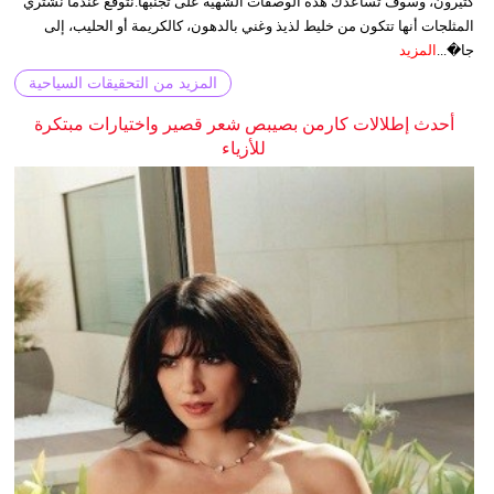
كثيرون، وسوف تساعدك هذه الوصفات الشهية على تجنبها.نتوقع عندما نشتري
المثلجات أنها تتكون من خليط لذيذ وغني بالدهون، كالكريمة أو الحليب، إلى
جا�...
المزيد
المزيد من التحقيقات السياحية
أحدث إطلالات كارمن بصيبص شعر قصير واختيارات مبتكرة
للأزياء