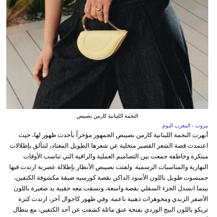
النجمة اللبنانية كارمن بصيبص
بيروت - المغرب اليوم
أبهرت النجمة اللبنانية كارمن بصيبص الجمهور مؤخراً بأحدث ظهور لها، حيث
اعتمدت قصة الشعر القصير متخلية عن شعرها الطويل المعتاد، لتتألق بإطلالات
مبتكرة وخاطفة جمعت بين التصاميم العملية والراقية التي تناسب الأوقات
النهارية والمناسبات الرسمية. ولفتت بصيبص الأنظار بإطلالة عصرية ارتدت فيها
جمبسوت طويل باللون الأسود الداكن بقصة كورسيه ضيقة مكشوفة الكتفين،
بينما انسدل الجزء السفلي بقصة واسعة، ونسقت معه حقيبة يد صغيرة باللون
الأصفر الزبدي ومجوهرات ذهبية ناعمة. وفي ظهور كاجوال آخر، ارتدت كنزة
تريكو باللون البيج الوردي بفتحة عنق مائلة كشفت عن أحد الكتفين، مع بنطال