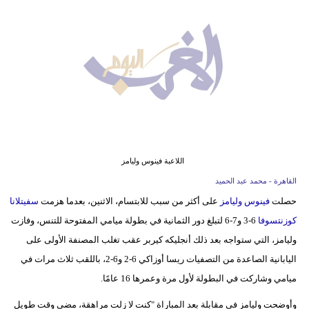
وسفر
ديكور
أخبار
البرلمان
المغربي
إعلام
اللاعبة فينوس وليامز
تعليم
القاهرة - محمد عبد الحميد
حصلت
فينوس وليامز
على أكثر من سبب للابتسام، الاثنين، بعدما هزمت
سفيتلانا
مرأة
كوزنتسوفا
6-3 و7-6 لتبلغ دور الثمانية في بطولة ميامي المفتوحة للتنس، وفازت
أزياء
وليامز، التي ستواجه بعد ذلك أنجليكه كيربر عقب تغلب المصنفة الأولى على
إسلامية
اليابانية الصاعدة من التصفيات ريسا أوزاكي 6-2 و6-2، باللقب ثلاث مرات في
ميامي وشاركت في البطولة لأول مرة وعمرها 16 عامًا.
علوم
وأوضحت وليامز في مقابلة بعد المباراة "كنت لا زلت مراهقة، مضى وقت طويل
وتكنولوجيا