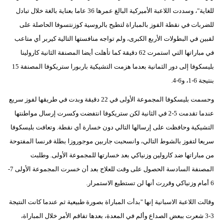
للغاية"، وسددت اللاعبة الأميركية البالغ عمرها 36 عاما بعناية بالغة خلال تبادل
بيئة
للضربات في نقطة الفوز بالمباراة لتطيح بالروسية كوزنتسوفا الحاصلة على
لقبين في البطولات الأربع الكبرى، ولم تواجه منافستها التالية كيربر أي متاعب
مدوَّنات
في مباراتها التي استمرت 62 دقيقة كما تأهلت أيضا المصنفة الثانية كارولينا
أبراج
بليسكوفا إلى دور الثمانية بعدما هزمت التشيكية باربورا ستريكوفا المصنفة 15
بنتيجة 6-1، و6-4.
فيديو
وحسمت بليسكوفا المجموعة الأولى في 22 دقيقة وبدت في طريقها لفوز سريع
سيارات
عندما تقدمت 5-2 في الثانية لكن ستريكوفا انتفضت وكسرت إرسال مواطنتها
التشيكية وحافظت على إرسالها التالي دون خسارة أي نقطة. وتعافت بليسكوفا
سريعا لتفوز بالشوط التالي، وانسحبت جاربين موجوروزا بطلة فرنسا المفتوحة
من مباراتها ضد كارولين وزنياكي بعد خسارتها للمجموعة الأولى. وطلبت
المصنفة السادسة الحصول على وقت للعلاج بعد أن خسرت المجموعة الأولى 7-
6 أمام وزنياكي وقررت أنها لن تستطيع الاستمرار.
وقالت اللاعبة الاسبانية إنها "بدأت المباراة بصورة طبيعية ثم عندما كانت النتيجة
3-3 شعرت ببعض الصداع وألم في المعدة، بعدها تفاقم الأمر خلال المباراة،