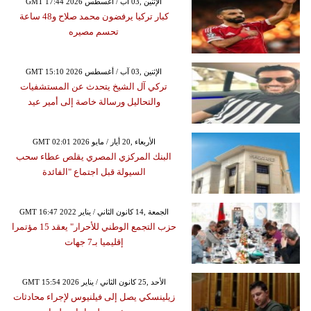
GMT 17:44 2026 الإثنين ,03 آب / أغسطس
كبار تركيا يرفضون محمد صلاح و48 ساعة
تحسم مصيره
GMT 15:10 2026 الإثنين ,03 آب / أغسطس
تركي آل الشيخ يتحدث عن المستشفيات
والتحاليل ورسالة خاصة إلى أمير عيد
GMT 02:01 2026 الأربعاء ,20 أيار / مايو
البنك المركزي المصري يقلص عطاء سحب
السيولة قبل اجتماع "الفائدة
GMT 16:47 2022 الجمعة ,14 كانون الثاني / يناير
حزب التجمع الوطني للأحرار" يعقد 15 مؤتمرا
إقليميا بـ7 جهات
GMT 15:54 2026 الأحد ,25 كانون الثاني / يناير
زيلينسكي يصل إلى فيلنيوس لإجراء محادثات