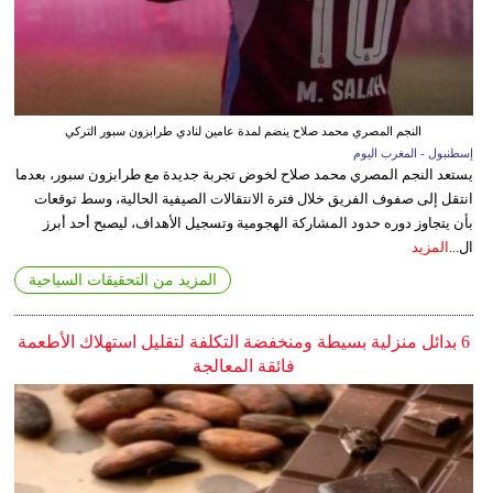
النجم المصري محمد صلاح ينضم لمدة عامين لنادي طرابزون سبور التركي
إسطنبول - المغرب اليوم
يستعد النجم المصري محمد صلاح لخوض تجربة جديدة مع طرابزون سبور، بعدما
انتقل إلى صفوف الفريق خلال فترة الانتقالات الصيفية الحالية، وسط توقعات
بأن يتجاوز دوره حدود المشاركة الهجومية وتسجيل الأهداف، ليصبح أحد أبرز
ال...
المزيد
المزيد من التحقيقات السياحية
6 بدائل منزلية بسيطة ومنخفضة التكلفة لتقليل استهلاك الأطعمة
فائقة المعالجة