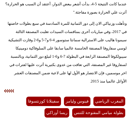
عندما كانت النتيجة 5-4، بدأت أشعر ببعض الدوار، أعتقد أن السبب هو الحرارة؟
أثرت علي الحرارة بصورة مفاجئة."
وتأهلت وزنياكي الان إلى دور الثمانية للمرة السادسة في سبع بطولات خاضتها
في 2017، وفي مباريات أخرى بمنافسات السيدات تغلبت المصنفة الثالثة
سيمونا هاليب على الاسترالية سمانثا ستوسور 4-6 و7-5 و6-2 وفازت التشيكية
لوسي سفاروفا المصنفة الخامسة عالميا سابقا على السلوفاكية دومينيكا
سيبولكوفا المصنفة الرابعة في البطولة 7-6 و6-1 لتبلغ دور الثمانية، وبالنسبة
لسفاروفا غير المصنفة، التي تعافت من عدوى بكتيرية أثرت عليها لفترات في
اخر موسمين، فإن الانتصار هو الأول لها على لاعبة ضمن المصنفات العشر
الأوائل عالميا منذ 2015.
المغرب الرياضي
فينوس وليامز
سفيتلانا كوزنتسوفا
بطولة ميامي المفتوحة للتنس
ريسا أوزاكي