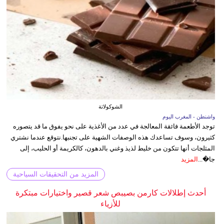
الشوكولاتة
واشنطن - المغرب اليوم
توجد الأطعمة فائقة المعالجة في عدد من الأغذية على نحو يفوق ما قد يتصوره
كثيرون، وسوف تساعدك هذه الوصفات الشهية على تجنبها.نتوقع عندما نشتري
المثلجات أنها تتكون من خليط لذيذ وغني بالدهون، كالكريمة أو الحليب، إلى
جا�...
المزيد
المزيد من التحقيقات السياحية
أحدث إطلالات كارمن بصيبص شعر قصير واختيارات مبتكرة
للأزياء