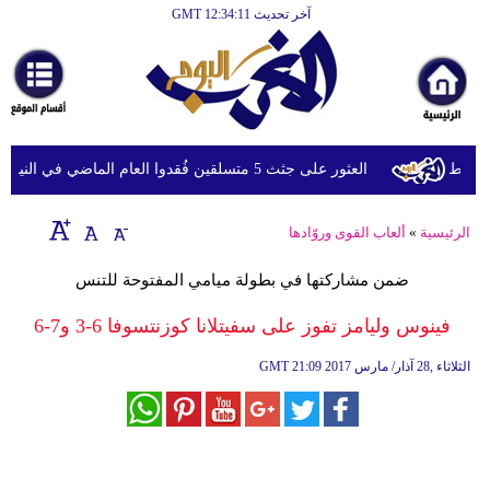
آخر تحديث GMT 12:34:11
الرئيسية
أخبارعاجلة
رياضة
ثقافة
وط
العثور على جثث 5 متسلقين فُقدوا العام الماضي في النيبال
إقتصاد
الرئيسية
»
ألعاب القوى وروّادها
فن
ضمن مشاركتها في بطولة ميامي المفتوحة للتنس
وموسيقى
فينوس وليامز تفوز على سفيتلانا كوزنتسوفا 6-3 و7-6
أزياء
21:09 2017 الثلاثاء ,28 آذار/ مارس
GMT
صحة
وتغذية
سياحة