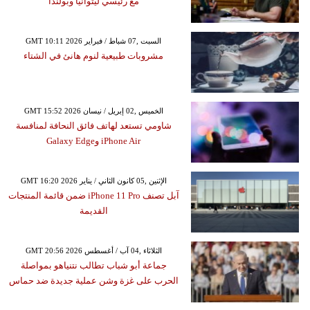
مع رئيسي ليتوانيا وبولندا
GMT 10:11 2026 السبت ,07 شباط / فبراير
مشروبات طبيعية لنوم هانئ في الشتاء
GMT 15:52 2026 الخميس ,02 إبريل / نيسان
شاومي تستعد لهاتف فائق النحافة لمنافسة
iPhone Air وGalaxy Edge
GMT 16:20 2026 الإثنين ,05 كانون الثاني / يناير
آبل تصنف iPhone 11 Pro ضمن قائمة المنتجات
القديمة
GMT 20:56 2026 الثلاثاء ,04 آب / أغسطس
جماعة أبو شباب تطالب نتنياهو بمواصلة
الحرب على غزة وشن عملية جديدة ضد حماس