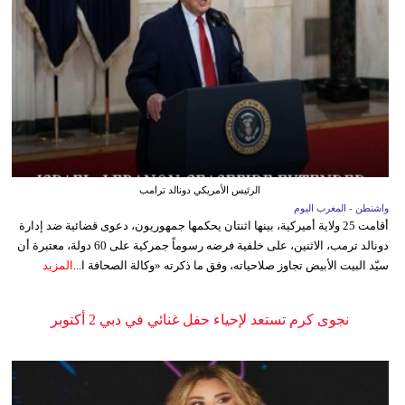
الرئيس الأمريكي دونالد ترامب
واشنطن - المغرب اليوم
أقامت 25 ولاية أميركية، بينها اثنتان يحكمها جمهوريون، دعوى قضائية ضد إدارة
دونالد ترمب، الاثنين، على خلفية فرضه رسوماً جمركية على 60 دولة، معتبرة أن
سيّد البيت الأبيض تجاوز صلاحياته، وفق ما ذكرته «وكالة الصحافة ا...
المزيد
نجوى كرم تستعد لإحياء حفل غنائي في دبي 2 أكتوبر