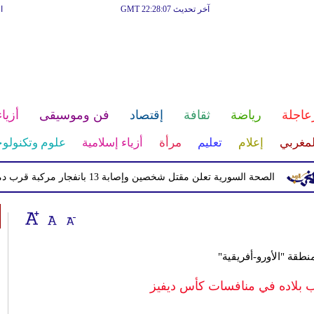
آخر تحديث GMT 22:28:07
ا
عاجلة
رياضة
ثقافة
إقتصاد
فن وموسيقى
أزياء
لمغربي
إعلام
تعليم
مرأة
أزياء إسلامية
علوم وتكنولوج
الصحة السورية تعلن مقتل شخصين وإصابة 13 بانفجار مركبة قرب دمشق
نطقة "الأورو-أفريقية"
ب بلاده في منافسات كأس ديفيز