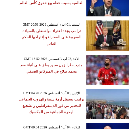
العالمية بسبب خطة بيع حقوق كأس العالم
GMT 20:58 2026 السبت ,01 آب / أغسطس
ترامب يجدد اعتراف واشنطن بالسيادة
المغربية على الصحراء و إقتراحها للحكم
الذاتي
GMT 18:52 2026 الأحد ,02 آب / أغسطس
مدرب طرابزون سبور يعلق على أنباء ضم
محمد صلاح في الميركاتو الصيفي
GMT 04:20 2026 الإثنين ,03 آب / أغسطس
ترامب يستغل أزمة سبتة والهروب الجماعي
للتحذير من فوز الديمقراطيين و تشجيع
الهحرة الجماعية من المكسيك
GMT 09:04 2026 الثلاثاء ,04 آب / أغسطس