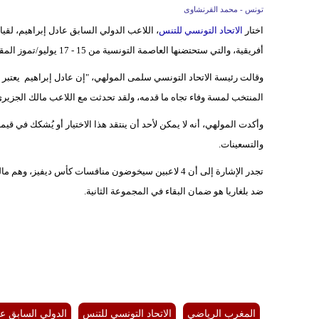
تونس - محمد القرنشاوى
اختار
الاتحاد التونسي للتنس
، اللاعب الدولي السابق عادل إبراهيم، لقي
أفريقية، والتي ستحتضنها العاصمة التونسية من 15 - 17 يوليو/تموز المقبل، والتي سيواجه فيها نسور قرطاج منتخب بلغاريا.
وقالت رئيسة الاتحاد التونسي سلمى المولهي، "إن عادل إبراهيم يعتبر من
المنتخب لمسة وفاء تجاه ما قدمه، ولقد تحدثت مع اللاعب مالك الجزيري
وأكدت المولهي، أنه لا يمكن لأحد أن ينتقد هذا الاختيار أو يُشكك في قيم
والتسعينات.
تجدر الإشارة إلى أن 4 لاعبين سيخوضون منافسات كأس ديفيز، وهم مالك الجزيري، وأنيس غربال، واسكندر منصوري، وعزيز دوقاز، وسيكون هدف
ضد بلغاريا هو ضمان البقاء في المجموعة الثانية.
المغرب الرياضي
الاتحاد التونسي للتنس
الدولي السابق عا