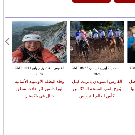
ر GMT 13:59
السبت ,20 إبريل / نيسان GMT 08:52
الخميس ,31 تموز / يوليو GMT 14:11
2025
2024
فضل
الفارس السويدي باتريك كيتل
وفاة البطلة الأولمبية الألمانية
ماكس 
يُتوج بلقب النسخة الـ 37 من
لورا دالمير اثر حادث تسلق
داخ
كأس العالم للترويض
جبال في باكستان
م