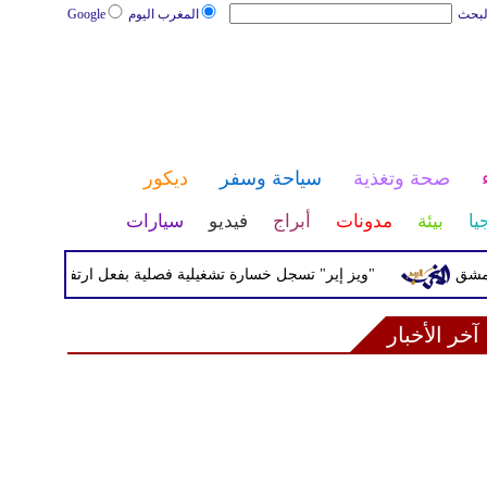
لبحث
المغرب اليوم
Google
صحة وتغذية
سياحة وسفر
ديكور
يا
بيئة
مدونات
أبراج
فيديو
سيارات
"ويز إير" تسجل خسارة تشغيلية فصلية بفعل ارتفاع تكاليف الوقود وا
آخر الأخبار