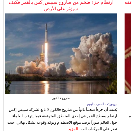
فقه
ارتطام جزء ضخم من صاروخ سبيس إكس بالقمر فكيف
سيؤثر على الأرض
صاروخ فالكون
نيويورك - المغرب اليوم
يُعتقد أن جزءاً ضخماً تائهاً من صاروخ فالكون 9 تابع لشركة سبيس إكس
ه
ارتطم بسطح القمر في إحدى المناطق المتوقعة، فيما يترقب العلماء
حول العالم صوراً ترصد موقع الاصطدام وتؤكد وقوعه بشكل نهائي، حيث
تعذر على المركبات الت...
المزيد