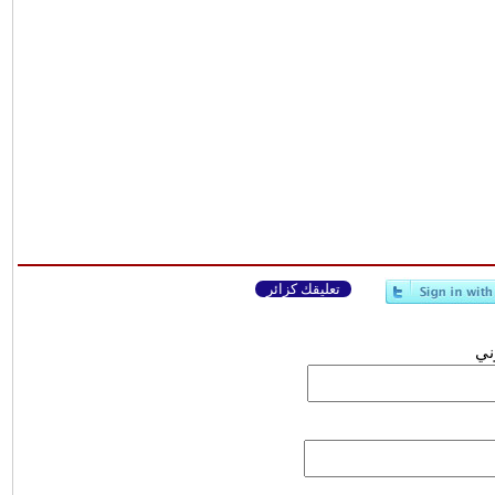
تعليقك كزائر
وني