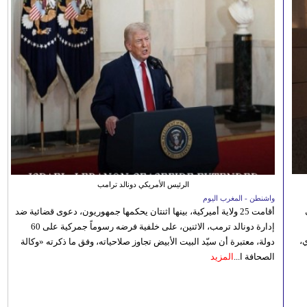
الرئيس الأمريكي دونالد ترامب
واشنطن - المغرب اليوم
أقامت 25 ولاية أميركية، بينها اثنتان يحكمها جمهوريون، دعوى قضائية ضد
إدارة دونالد ترمب، الاثنين، على خلفية فرضه رسوماً جمركية على 60
،
دولة، معتبرة أن سيّد البيت الأبيض تجاوز صلاحياته، وفق ما ذكرته «وكالة
الصحافة ا...
المزيد