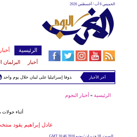
الخميس 6 آب / أغسطس 2026
الرئيسية
أخبار
أخبار
البرلمان ا
اليونيفيل ترصد إطلاق 113 مقذوفا إسرائيليا على لبنان خلال يوم واحد
أخر الأخبار
الرئيسية
»
أخبار النجوم
أثناء جولات م
عادل إبراهيم يقود منتخ
16:46 2016 السبت ,18 حزيران / يونيو
GMT