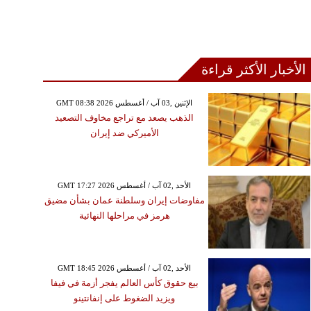
الأخبار الأكثر قراءة
GMT 08:38 2026 الإثنين ,03 آب / أغسطس
الذهب يصعد مع تراجع مخاوف التصعيد
الأميركي ضد إيران
الخميس ,12 آذار/ مارس GMT 21:01
2026
GMT 17:27 2026 الأحد ,02 آب / أغسطس
فيرستابن يعترف بصراع
مفاوضات إيران وسلطنة عمان بشأن مضيق
لي بسبب الغموض حول
هرمز في مراحلها النهائية
ستقبله في فورمولا 1
GMT 18:45 2026 الأحد ,02 آب / أغسطس
بيع حقوق كأس العالم يفجر أزمة في فيفا
ويزيد الضغوط على إنفانتينو