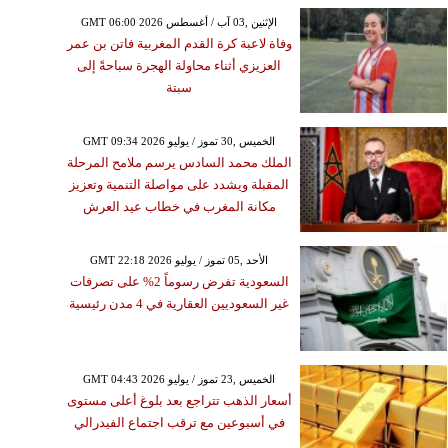
GMT 06:00 2026 الإثنين ,03 آب / أغسطس
وفاة لاعبة كرة القدم المغربية فاتن بن عمر
العزيزي أثناء محاولة الهجرة سباحةً إلى
سبتة
GMT 09:34 2026 الخميس ,30 تموز / يوليو
الملك محمد السادس يرسم ملامح المرحلة
المقبلة ويشدد على مواصلة التنمية وتعزيز
مكانة المغرب في خطاب عيد العرش
GMT 22:18 2026 الأحد ,05 تموز / يوليو
السعودية تفرض رسوماً 2% على تصرفات
غير السعوديين العقارية في 4 مدن رئيسية
GMT 04:43 2026 الخميس ,23 تموز / يوليو
أسعار الذهب تتراجع بعد بلوغ أعلى مستوى
في أسبوعين مع ترقب اجتماع الفيدرالي