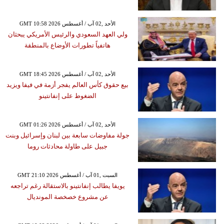
GMT 10:58 2026 الأحد ,02 آب / أغسطس
ولي العهد السعودي والرئيس الأمريكي يبحثان
هاتفياً تطورات الأوضاع بالمنطقة
GMT 18:45 2026 الأحد ,02 آب / أغسطس
بيع حقوق كأس العالم يفجر أزمة في فيفا ويزيد
الضغوط على إنفانتينو
GMT 01:26 2026 الأحد ,02 آب / أغسطس
جولة مفاوضات سابعة بين لبنان وإسرائيل وبنت
جبيل على طاولة محادثات روما
GMT 21:10 2026 السبت ,01 آب / أغسطس
يويفا يطالب إنفانتينو بالاستقالة رغم تراجعه
عن مشروع خصخصة المونديال