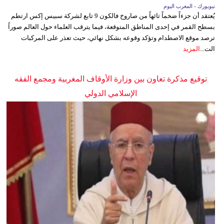
نيويورك - المغرب اليوم
يُعتقد أن جزءاً ضخماً تائهاً من صاروخ فالكون 9 تابع لشركة سبيس إكس ارتطم
بسطح القمر في إحدى المناطق المتوقعة، فيما يترقب العلماء حول العالم صوراً
ترصد موقع الاصطدام وتؤكد وقوعه بشكل نهائي، حيث تعذر على المركبات
الت...
المزيد
توقيع مذكرة تعاون بين وزارة الأوقاف المغربية ومجمع الفقه
الإسلامي الدولي