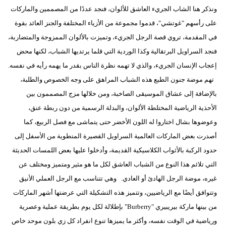
ونذكر هنا الشاب الجريء العاشق للألوان، فنجد عددًا من المصممين والماركات
بيئة
على رأسهم "غوتشي"، قدموا مجموعة من الأزياء المختلفة والجنز العائد بقوة
في المقدمة، تروي قصة الرجل الجريء، وتميزت بالألوان الممزوجة والمتضاربة،
مدوَّنات
فنجد السراويل البرتقالية وكذا الوردية التي قلما يرتديها الشباب، لكنها محض
أبراج
إعجاب الإنسان الجريء، والذي لا تهمه نظرة الناس بقدر ما يهمه رأيه في نفسه.
تهم موضة جنون الطبع هذه الشباب المراهق على وجه الخصوص والطلبة،
فيديو
بالإضافة إلى عشاق الموسيقى الصاخبة، ومن خلالها مزج المصممون بين
الأحذية الرياضية المختلطة الألوان، والبدلة الرسمية من دون ربطة عنق،
سيارات
وعوضوها بشال اختاروا له اللون الأخضر حتى يتماشى مع فصل الربيع، كما
أصدرت بعض الماركات العالمية السراويل القصيرة المنطوية من الأسفل إلى
حدود الركبة بالأثواب الكلاسيكية القديمة، وأدخلوا عليها بعض اللمسات الحديثة
التي تلائم هذا النوع من الشباب العاشق لكل ما هو مثير ومتميز ومختلف عن
غيره، موضة الرجل الهادئ أو العادي. وهي تتناسب مع الرجل العملي الأنيق
وتتوافق أيضًا مع الرياضيين، وتتميز هذه التشكيلة التي عرضتها أشهر الماركات
من بينها ماركة بيريبيري "Burberry" بإطلالة لكل يوم بطريقة عملية وعصرية
ورياضية في الوقت نفسه، وأكثر ما يميزها تنوع انفراد كل زي بلون موحد خاص