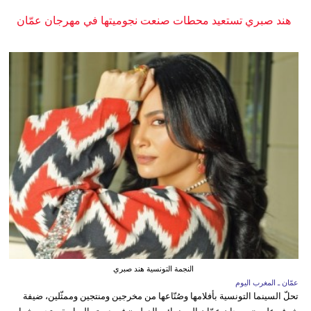
هند صبري تستعيد محطات صنعت نجوميتها في مهرجان عمّان
النجمة التونسية هند صبري
عمّان ـ المغرب اليوم
تحلّ السينما التونسية بأفلامها وصُنّاعها من مخرجين ومنتجين وممثّلين، ضيفة