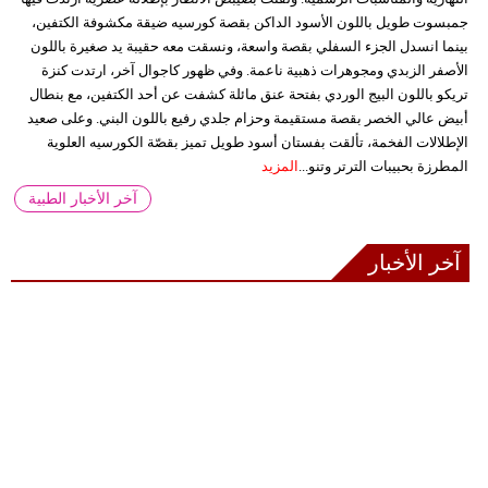
جمبسوت طويل باللون الأسود الداكن بقصة كورسيه ضيقة مكشوفة الكتفين،
بينما انسدل الجزء السفلي بقصة واسعة، ونسقت معه حقيبة يد صغيرة باللون
الأصفر الزبدي ومجوهرات ذهبية ناعمة. وفي ظهور كاجوال آخر، ارتدت كنزة
تريكو باللون البيج الوردي بفتحة عنق مائلة كشفت عن أحد الكتفين، مع بنطال
أبيض عالي الخصر بقصة مستقيمة وحزام جلدي رفيع باللون البني. وعلى صعيد
الإطلالات الفخمة، تألقت بفستان أسود طويل تميز بقصّة الكورسيه العلوية
المطرزة بحبيبات الترتر وتنو...
المزيد
آخر الأخبار الطبية
آخر الأخبار