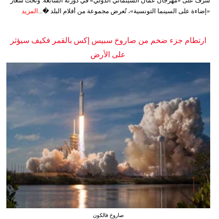
شرف على «مهرجان عمّان السينمائي الدولي» في دورته السابعة. وتحت شعار
«إضاءة على السينما التونسية»، تُعرض مجموعة من أفلام البلد �...
المزيد
ارتطام جزء ضخم من صاروخ سبيس إكس بالقمر فكيف سيؤثر
على الأرض
صاروخ فالكون