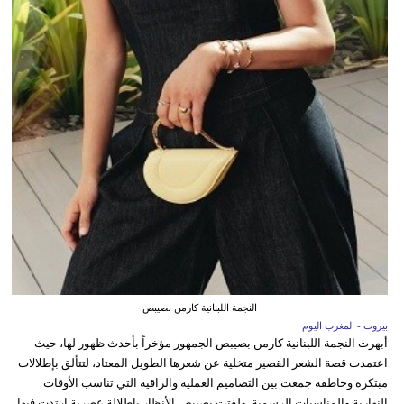
النجمة اللبنانية كارمن بصيبص
بيروت - المغرب اليوم
أبهرت النجمة اللبنانية كارمن بصيبص الجمهور مؤخراً بأحدث ظهور لها، حيث
اعتمدت قصة الشعر القصير متخلية عن شعرها الطويل المعتاد، لتتألق بإطلالات
مبتكرة وخاطفة جمعت بين التصاميم العملية والراقية التي تناسب الأوقات
النهارية والمناسبات الرسمية. ولفتت بصيبص الأنظار بإطلالة عصرية ارتدت فيها