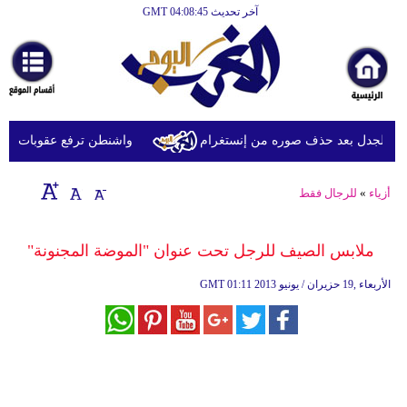
آخر تحديث GMT 04:08:45
الرئيسية
أخبارعاجلة
رياضة
ثقافة
الجدل بعد حذف صوره من إنستغرام
واشنطن ترفع عقوبات عن شرك
إقتصاد
أزياء
»
للرجال فقط
فن
وموسيقى
ملابس الصيف للرجل تحت عنوان "الموضة المجنونة"
أزياء
01:11 2013 الأربعاء ,19 حزيران / يونيو
GMT
صحة
وتغذية
سياحة