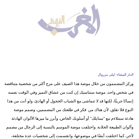
وسفر
ديكور
أخبار
البرلمان
المغربي
إعلام
الدار البيضاء- ليلى بنزروال
تعليم
وركز المصممون من خلال موضة هذا الصيف على مزج أكثر من شخصية متناقضة
في شخص واحد، موضة ستناسبك إن كنت من عشاق التميز وفي الوقت نفسه
مرأة
إنسانًا جريئًا، لكنها قد لا تتماشى مع الشباب الخجول أو الهادئ، ولو أنت من هذا
أزياء
النوع فلا تقلق، لأن هناك من فكر في طلعتك من المصممين، وصمم موضة
إسلامية
هادئة ستتلاءم مع "ستايلك" أو أسلوبك الخاص، وأبرز ما ميزها الألوان الهادئة
وألوان الطبيعة الخلابة. واختلفت موضة الموسم بالنسبة إلى الرجال من مصمم
علوم
لآخر، كما اختلفت أيضًا في موضوعها، وانقسمت إلى شخصيات عدة مختلفة،
وتكنولوجيا