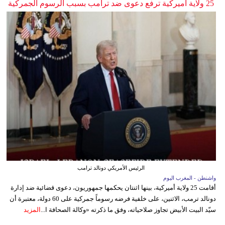
25 ولاية أميركية ترفع دعوى ضد ترامب بسبب الرسوم الجمركية
الرئيس الأمريكي دونالد ترامب
واشنطن - المغرب اليوم
أقامت 25 ولاية أميركية، بينها اثنتان يحكمها جمهوريون، دعوى قضائية ضد إدارة
دونالد ترمب، الاثنين، على خلفية فرضه رسوماً جمركية على 60 دولة، معتبرة أن
سيّد البيت الأبيض تجاوز صلاحياته، وفق ما ذكرته «وكالة الصحافة ا...
المزيد