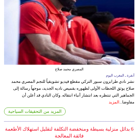
المصري محمد صلاح
أنقرة ـ المغرب اليوم
نشر نادي طرابزون سبور التركي مقطع فيديو تشويقياً للنجم المصري محمد
صلاح يوثق اللحظات الأولى لظهوره بقميص ناديه الجديد، موجهاً رسالة إلى
الجماهير التي تنتظره بعد انتشار أنباء انتقاله. وكان النادي قد أعلن أن
مفاوضا...
المزيد
المزيد من التحقيقات السياحية
6 بدائل منزلية بسيطة ومنخفضة التكلفة لتقليل استهلاك الأطعمة
فائقة المعالجة