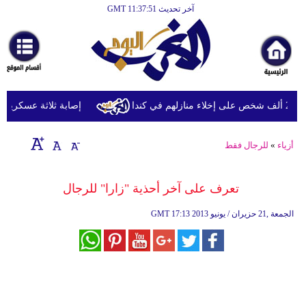
آخر تحديث GMT 11:37:51
الرئيسية
أخبارعاجلة
رياضة
ثقافة
دا
إصابة ثلاثة عسكريين لب
إقتصاد
أزياء
»
للرجال فقط
فن
وموسيقى
تعرف على آخر أحذية "زارا" للرجال
أزياء
17:13 2013 الجمعة ,21 حزيران / يونيو
GMT
صحة
وتغذية
سياحة