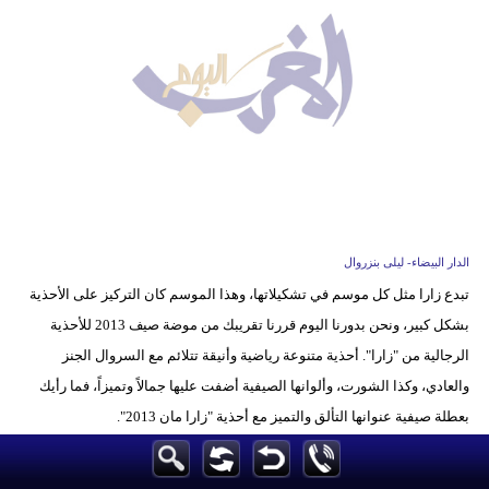
وسفر
ديكور
أخبار
البرلمان
المغربي
إعلام
الدار البيضاء- ليلى بنزروال
تعليم
تبدع زارا مثل كل موسم في تشكيلاتها، وهذا الموسم كان التركيز على الأحذية
بشكل كبير، ونحن بدورنا اليوم قررنا تقريبك من موضة صيف 2013 للأحذية
مرأة
الرجالية من "زارا". أحذية متنوعة رياضية وأنيقة تتلائم مع السروال الجنز
أزياء
والعادي، وكذا الشورت، وألوانها الصيفية أضفت عليها جمالاً وتميزاً، فما رأيك
إسلامية
بعطلة صيفية عنوانها التألق والتميز مع أحذية "زارا مان 2013".
علوم
وتكنولوجيا