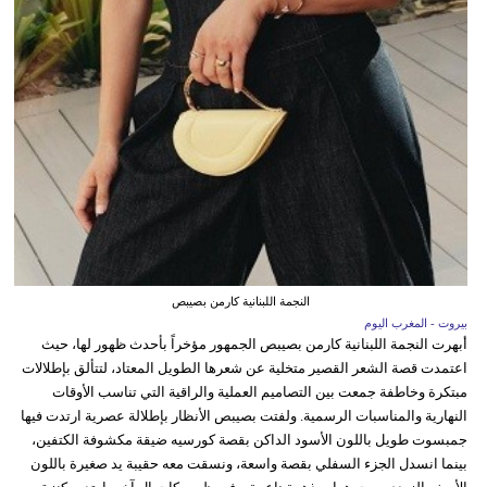
النجمة اللبنانية كارمن بصيبص
بيروت - المغرب اليوم
أبهرت النجمة اللبنانية كارمن بصيبص الجمهور مؤخراً بأحدث ظهور لها، حيث
اعتمدت قصة الشعر القصير متخلية عن شعرها الطويل المعتاد، لتتألق بإطلالات
مبتكرة وخاطفة جمعت بين التصاميم العملية والراقية التي تناسب الأوقات
النهارية والمناسبات الرسمية. ولفتت بصيبص الأنظار بإطلالة عصرية ارتدت فيها
جمبسوت طويل باللون الأسود الداكن بقصة كورسيه ضيقة مكشوفة الكتفين،
بينما انسدل الجزء السفلي بقصة واسعة، ونسقت معه حقيبة يد صغيرة باللون