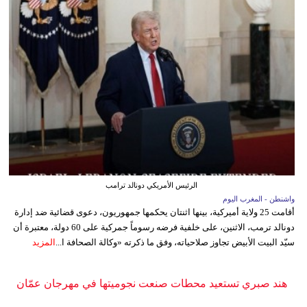
الرئيس الأمريكي دونالد ترامب
واشنطن - المغرب اليوم
أقامت 25 ولاية أميركية، بينها اثنتان يحكمها جمهوريون، دعوى قضائية ضد إدارة
دونالد ترمب، الاثنين، على خلفية فرضه رسوماً جمركية على 60 دولة، معتبرة أن
سيّد البيت الأبيض تجاوز صلاحياته، وفق ما ذكرته «وكالة الصحافة ا...
المزيد
هند صبري تستعيد محطات صنعت نجوميتها في مهرجان عمّان