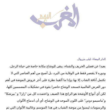
وسفر
ديكور
أخبار
البرلمان
المغربي
إعلام
الدار البيضاء- ليلى بنزروال
تعليم
بعيدا عن فصلي الخريف والشتاء، يبقى للوشاح مكانة خاصة في حياة الرجل،
ودوره لا يقتصر فقط في الوقاية من البرد، بل أصبح من أهم العناصر التي لا
مرأة
تكتمل أناقة الشاب إلا بها، وإذا ما ألقينا نظرة على آخر عروض الموضة في أهم
أزياء
دور العرض العالمية فسنجد الوشاح حاضرا بقوة في تشكيلات المصممين كلها،
إسلامية
لكن أي أنواع الأوشحة هو الرائج هذا الصيف. واعتمدت كل من "زارا" و "بيرشكا"
و"ماسيمو دوتي" على اللون الموحد في الوشاح، أي أن اندماج الألوان
علوم
والرسومات ليسوا من موضة الشباب في هذا الموسم، وغالبية الألوان التي تم
وتكنولوجيا