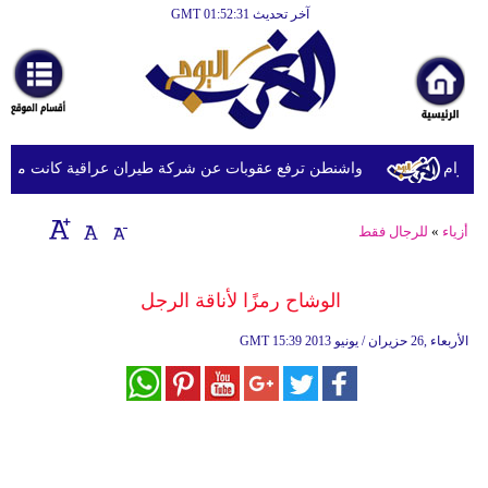
آخر تحديث GMT 01:52:31
الرئيسية
أخبارعاجلة
رياضة
ثقافة
رام
واشنطن ترفع عقوبات عن شركة طيران عراقية كانت مدرجة ب
إقتصاد
أزياء
»
للرجال فقط
فن
وموسيقى
الوشاح رمزًا لأناقة الرجل
أزياء
15:39 2013 الأربعاء ,26 حزيران / يونيو
GMT
صحة
وتغذية
سياحة