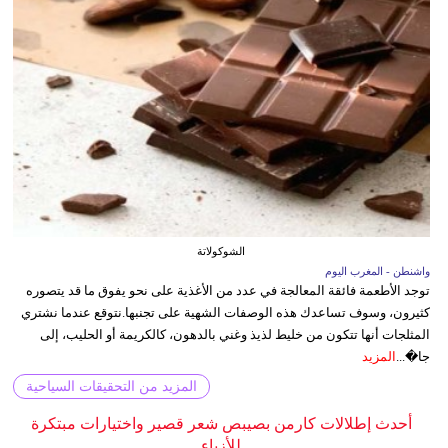
الشوكولاتة
واشنطن - المغرب اليوم
توجد الأطعمة فائقة المعالجة في عدد من الأغذية على نحو يفوق ما قد يتصوره
كثيرون، وسوف تساعدك هذه الوصفات الشهية على تجنبها.نتوقع عندما نشتري
المثلجات أنها تتكون من خليط لذيذ وغني بالدهون، كالكريمة أو الحليب، إلى
جا�...
المزيد
المزيد من التحقيقات السياحية
أحدث إطلالات كارمن بصيبص شعر قصير واختيارات مبتكرة
للأزياء