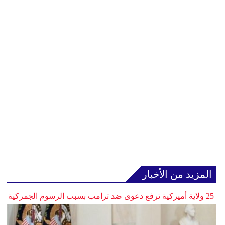
المزيد من الأخبار
25 ولاية أميركية ترفع دعوى ضد ترامب بسبب الرسوم الجمركية