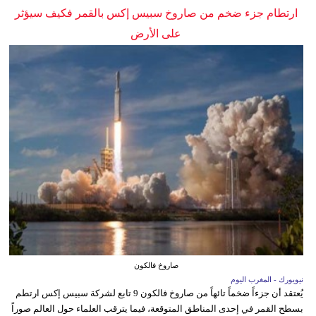
ارتطام جزء ضخم من صاروخ سبيس إكس بالقمر فكيف سيؤثر
على الأرض
صاروخ فالكون
نيويورك - المغرب اليوم
يُعتقد أن جزءاً ضخماً تائهاً من صاروخ فالكون 9 تابع لشركة سبيس إكس ارتطم
بسطح القمر في إحدى المناطق المتوقعة، فيما يترقب العلماء حول العالم صوراً