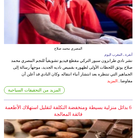
المصري محمد صلاح
أنقرة ـ المغرب اليوم
نشر نادي طرابزون سبور التركي مقطع فيديو تشويقياً للنجم المصري محمد
صلاح يوثق اللحظات الأولى لظهوره بقميص ناديه الجديد، موجهاً رسالة إلى
الجماهير التي تنتظره بعد انتشار أنباء انتقاله. وكان النادي قد أعلن أن
مفاوضا...
المزيد
المزيد من التحقيقات السياحية
6 بدائل منزلية بسيطة ومنخفضة التكلفة لتقليل استهلاك الأطعمة
فائقة المعالجة