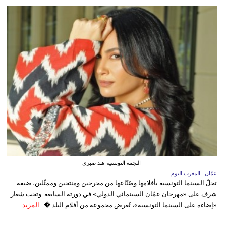
النجمة التونسية هند صبري
عمّان ـ المغرب اليوم
تحلّ السينما التونسية بأفلامها وصُنّاعها من مخرجين ومنتجين وممثّلين، ضيفة
شرف على «مهرجان عمّان السينمائي الدولي» في دورته السابعة. وتحت شعار
«إضاءة على السينما التونسية»، تُعرض مجموعة من أفلام البلد �...
المزيد