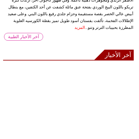
الأصفر الزبدي ومجوهرات ذهبية ناعمة. وفي ظهور كاجوال آخر، ارتدت كنزة
تريكو باللون البيج الوردي بفتحة عنق مائلة كشفت عن أحد الكتفين، مع بنطال
أبيض عالي الخصر بقصة مستقيمة وحزام جلدي رفيع باللون البني. وعلى صعيد
الإطلالات الفخمة، تألقت بفستان أسود طويل تميز بقصّة الكورسيه العلوية
المطرزة بحبيبات الترتر وتنو...
المزيد
آخر الأخبار الطبية
آخر الأخبار