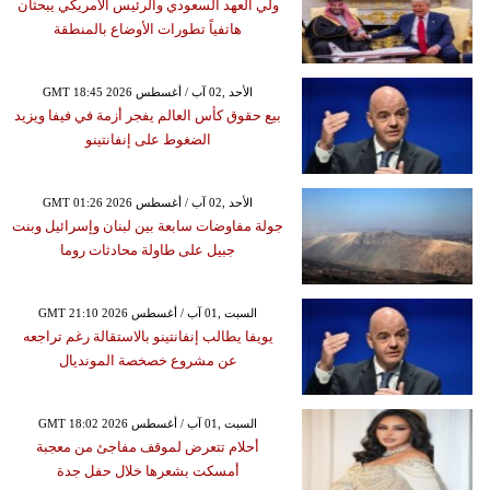
ولي العهد السعودي والرئيس الأمريكي يبحثان
هاتفياً تطورات الأوضاع بالمنطقة
GMT 18:45 2026 الأحد ,02 آب / أغسطس
بيع حقوق كأس العالم يفجر أزمة في فيفا ويزيد
الضغوط على إنفانتينو
GMT 01:26 2026 الأحد ,02 آب / أغسطس
جولة مفاوضات سابعة بين لبنان وإسرائيل وبنت
جبيل على طاولة محادثات روما
GMT 21:10 2026 السبت ,01 آب / أغسطس
يويفا يطالب إنفانتينو بالاستقالة رغم تراجعه
عن مشروع خصخصة المونديال
GMT 18:02 2026 السبت ,01 آب / أغسطس
أحلام تتعرض لموقف مفاجئ من معجبة
أمسكت بشعرها خلال حفل جدة